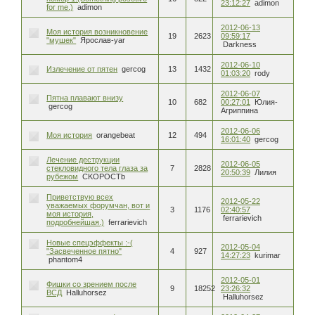
23:12:27
adimon
for me.)
adimon
2012-06-13
Моя история возникновение
19
2623
09:59:17
"мушек"
Ярослав-yar
Darkness
2012-06-10
Излечение от пятен
gercog
13
1432
01:03:20
rody
2012-06-07
Пятна плавают внизу
10
682
00:27:01
Юлия-
gercog
Агриппина
2012-06-06
Моя история
orangebeat
12
494
16:01:40
gercog
Лечение деструкции
2012-06-05
стекловидного тела глаза за
7
2828
20:50:39
Лилия
рубежом
CKOPOCTb
Приветствую всех
2012-05-22
уважаемых форумчан, вот и
3
1176
02:40:57
моя история,
ferrarievich
подробнейшая.)
ferrarievich
Новые спецэффекты :-(
2012-05-04
"Засвеченное пятно"
4
927
14:27:23
kurimar
phantom4
2012-05-01
Фишки со зрением после
9
18252
23:26:32
ВСД
Halluhorsez
Halluhorsez