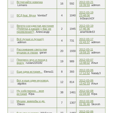
Встречайте новичка
2012-03-21
16
592
Lemans
19:39:59
adimon
2012-03-19
ВСД feat. Мухи
VombaT
4
1040
23:48:06
InSearchOf
Вегето-сосудистая дистония
2012-03-19
(Ребятки,а какаие у Вас ее
2
1945
17:46:36
проявления?)
Александр
anarhistik63
Всё лучше и лучше))
2012-03-17
4
731
adimon
22:43:37
adimon
Рассеивание света при
2012-03-11
20
1930
мушках в глазах
garan
19:59:25
adimon
Прогресс мух,и поход к
2012-03-07
19
989
врачу
ruslan220182
13:48:02
Илья
2012-03-06
Еще одна история...
Elena11
8
393
17:12:52
Nataly3
Вот и еще один муховод.
2012-03-06
12
814
algolios
13:42:33
Илья
Ну собственно... моя
2012-02-08
38
1461
история
Юра
22:04:58
Юра
Мушки, микробы и др.
2012-02-08
7
1307
Eileen
01:35:46
Skoroh
2012-02-06
Бутылка в голову
NikSever
27
1483