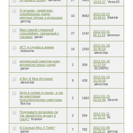
19:52:27
Victor23
О мушках, червечках,
серебрянном дожде,
2012-02-01
10
8682
цветных пятнах и вспышках
20:46:51
Elektrik
gercog
Ваш самый страшный
2012-02-01
спецэффект, связанный с
27
1142
06:11:54
dennnnn
глазами!
garan
2012-01-16
ДСТ и служба в армии
16
2292
20:36:54
0sbourne
alexei.bat
интересный симптом,кому
2012-01-16
интересно прошу сюда)
2
358
12:37:54
garan
SCORPIC
2012-01-15
А Вот И Моя История!
9
428
10:26:05
alexei.bat
alexei.bat
Шум в голове и глазах, а так
же некоторые
2012-01-15
2
1962
психологические симптомы
00:23:48
Skoroh
BurJuy
Подскажите возможно ли
2012-01-11
так заработать мушку в
2
294
21:10:11
Ri
глазу?
Kranion
А Сколько Мух У Тебя?
2012-01-06
7
782
garan
02:29:27
gercog