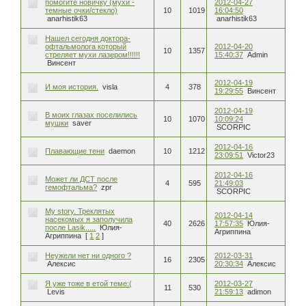
помогите новичку (мухи -
2012-04-27
темные очки/стекло)
10
1019
16:04:50
anarhistik63
anarhistik63
Нашел сегодня доктора-
офтальмолога который
2012-04-20
10
1357
стреляет мухи лазером!!!!!!
15:40:37
Admin
Винсент
2012-04-19
И моя история.
visla
4
378
19:29:55
Винсент
2012-04-19
В моих глазах поселились
10
1070
10:09:24
мушки
saver
SCORPIC
2012-04-16
Плавающие тени
daemon
10
1212
23:09:51
Victor23
2012-04-16
Может ли ДСТ после
4
595
21:49:03
гемофтальма?
zpr
SCORPIC
My story. Треклятых
2012-04-14
насекомых я заполучила
40
2626
17:57:35
Юлия-
после Lasik.....
Юлия-
Агриппина
Агриппина
[
1
2
]
Неужели нет ни одного ?
2012-03-31
16
2305
Алексис
20:30:34
Алексис
Я уже тоже в етой теме:(
2012-03-27
11
530
Levis
21:59:13
adimon