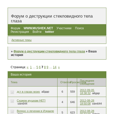
Форум о деструкции стекловидного тела
глаза
Форум
WWW.MUSHEK.NET
Участники
Поиск
Регистрация
Войти
twitter
Активные темы
»
Форум о деструкции стекловидного тела глаза
»
Ваша
история
Страница:
«
1
…
5
6
7
8
9
…
14
»
Ваша история
Последнее
Тема
Ответов
Просмотров
сообщение
2012-09-05
дст в глазах моих
айдар
6
559
18:38:32
айдар
Скажем мушкам НЕТ!
2012-08-28
4
646
stim644
18:50:08
stim644
Вопрос о лечении в Израиле
2012-08-28
5
623
mos
00:32:00
Admin