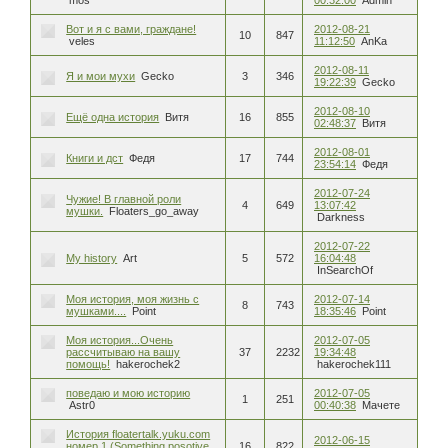
Вот и я с вами, граждане!
2012-08-21
10
847
veles
11:12:50
AnKa
2012-08-11
Я и мои мухи
Gecko
3
346
19:22:39
Gecko
2012-08-10
Ещё одна история
Витя
16
855
02:48:37
Витя
2012-08-01
Книги и дст
Федя
17
744
23:54:14
Федя
2012-07-24
Чужие! В главной роли
4
649
13:07:42
мушки.
Floaters_go_away
Darkness
2012-07-22
My history
Art
5
572
16:04:48
InSearchOf
Моя история, моя жизнь с
2012-07-14
8
743
мушками....
Point
18:35:46
Point
Моя история...Очень
2012-07-05
рассчитываю на вашу
37
2232
19:34:48
помощь!
hakerochek2
hakerochek111
поведаю и мою историю
2012-07-05
1
251
Astr0
00:40:38
Мачете
История floatertalk.yuku.com
2012-06-15
номер 1.(Something posotive
16
822