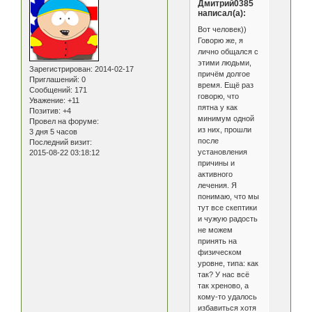
Дмитрий0385
написал(а):
Вот человек))
Говорю же, я
лично общался с
этими людьми,
Зарегистрирован
: 2014-02-17
причём долгое
Приглашений:
0
время. Ещё раз
Сообщений:
171
говорю, что
Уважение:
+11
пятна у как
Позитив:
+4
минимум одной
Провел на форуме:
из них, прошли
3 дня 5 часов
после
Последний визит:
установления
2015-08-22 03:18:12
причины и
активного
лечения. Я
понимаю, что мы
тут все скептики
и чужую радость
не можем
принять на
физическом
уровне, типа: как
так? У нас всё
так хреново, а
кому-то удалось
избавиться хотя