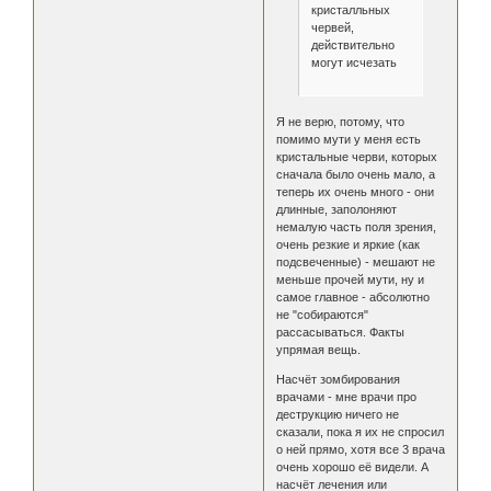
кристалльных
червей,
действительно
могут исчезать
Я не верю, потому, что
помимо мути у меня есть
кристальные черви, которых
сначала было очень мало, а
теперь их очень много - они
длинные, заполоняют
немалую часть поля зрения,
очень резкие и яркие (как
подсвеченные) - мешают не
меньше прочей мути, ну и
самое главное - абсолютно
не "собираются"
рассасываться. Факты
упрямая вещь.
Насчёт зомбирования
врачами - мне врачи про
деструкцию ничего не
сказали, пока я их не спросил
о ней прямо, хотя все 3 врача
очень хорошо её видели. А
насчёт лечения или