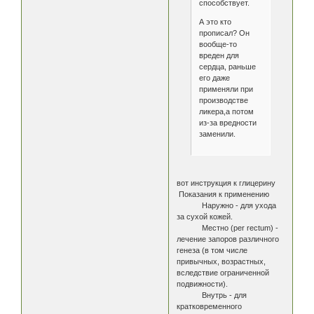
способствует.
А это кто
прописал? Он
вообще-то
вреден для
сердца, раньше
его даже
применяли при
производстве
ликера,а потом
из-за вредности
заменили.
вот инструкция к глицерину
Показания к применению
Наружно - для ухода
за сухой кожей.
Местно (per rectum) -
лечение запоров различного
генеза (в том числе
привычных, возрастных,
вследствие ограниченной
подвижности).
Внутрь - для
кратковременного