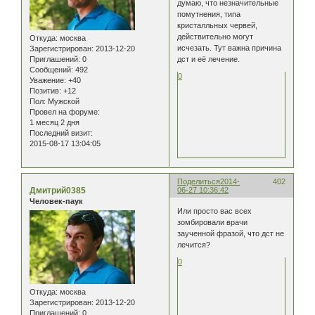
думаю, что незначительные
помутнения, типа
кристалльных червей,
действительно могут
Откуда:
москва
исчезать. Тут важна причина
Зарегистрирован
: 2013-12-20
дст и её лечение.
Приглашений:
0
Сообщений:
492
0
Уважение:
+40
Позитив:
+12
Пол:
Мужской
Провел на форуме:
1 месяц 2 дня
Последний визит:
2015-08-17 13:04:05
Поделиться
2014-
402
Дмитрий0385
06-27 10:36:42
Человек-паук
Или просто вас всех
зомбировали врачи
заученной фразой, что дст не
лечится?
0
Откуда:
москва
Зарегистрирован
: 2013-12-20
Приглашений:
0