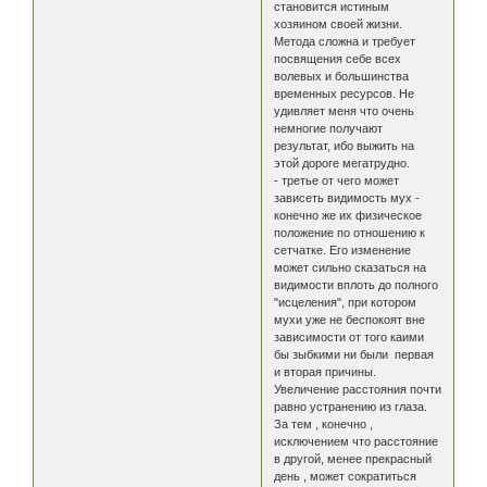
становится истиным
хозяином своей жизни.
Метода сложна и требует
посвящения себе всех
волевых и большинства
временных ресурсов. Не
удивляет меня что очень
немногие получают
результат, ибо выжить на
этой дороге мегатрудно.
- третье от чего может
зависеть видимость мух -
конечно же их физическое
положение по отношению к
сетчатке. Его изменение
может сильно сказаться на
видимости вплоть до полного
"исцеления", при котором
мухи уже не беспокоят вне
зависимости от того каими
бы зыбкими ни были первая
и вторая причины.
Увеличение расстояния почти
равно устранению из глаза.
За тем , конечно ,
исключением что расстояние
в другой, менее прекрасный
день , может сократиться