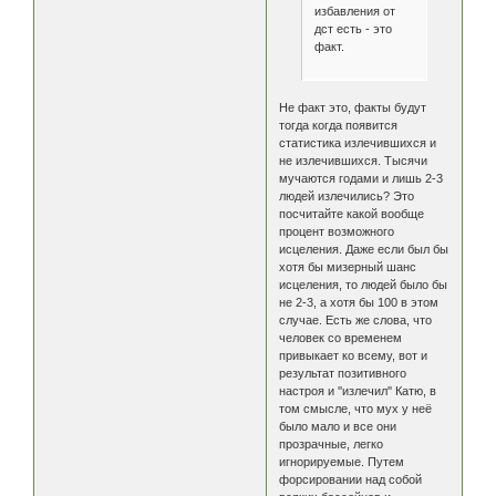
избавления от
дст есть - это
факт.
Не факт это, факты будут
тогда когда появится
статистика излечившихся и
не излечившихся. Тысячи
мучаются годами и лишь 2-3
людей излечились? Это
посчитайте какой вообще
процент возможного
исцеления. Даже если был бы
хотя бы мизерный шанс
исцеления, то людей было бы
не 2-3, а хотя бы 100 в этом
случае. Есть же слова, что
человек со временем
привыкает ко всему, вот и
результат позитивного
настроя и ''излечил'' Катю, в
том смысле, что мух у неё
было мало и все они
прозрачные, легко
игнорируемые. Путем
форсировании над собой