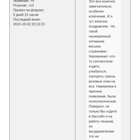
Уважение:
+9
Это все конечно
Позитив:
+12
замечательно,
Провел на форуме:
особенно
5 дней 13 часов
излечение. И я
Последний визит:
тут конечно
2015-10-02 20:13:23
поздравляю. Но
такой
неумеренный
оптимизм
весьма
странноват.
Напоминает что-
то сектантское:
ходить
улыбаться,
смотреть сквозь
розовые очки на
все. Наверняка и
причина
появления. была
психологическая.
Поверьте, не
только Вы ходите
в бассейн и на
работу пешком,
но
выздоровлению
это не