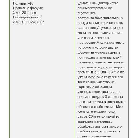
удивлен, как доктор четко
Позитив:
+10
описывает различное
Провел на форуме:
3 дня 20 часов
внутреннее
Последний визит:
состояние.Действительно их
2016-12-26 23:36:52
всегда меньше при хорошем
настроении.И ужасно много
когда плохое самочувствие
или отвратительное
настроение.Анализируя свою
историю и истории других
форумчан можно заметить
почти одно и тоже начало- "
сначала я заметил несколько
штук, потом через некоторое
время" ПРИГЛЯДЕЛСЯ", а их
уже много". Мне кажется это
тоже самое как старые
картинки с обьемным
изображением ,сначала ты
почти не видишь 3-д эффект
,а потом начинает всплывать
обьемное изображение. Мне
кажется с мухами тоже
самое.Сбивается какой то
зрительный механизм
обработки мозгом видимого
изображения ,а потом как в
случае с обьемными