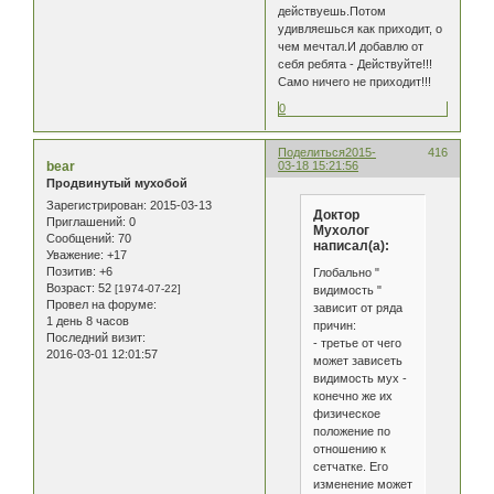
действуешь.Потом
удивляешься как приходит, о
чем мечтал.И добавлю от
себя ребята - Действуйте!!!
Само ничего не приходит!!!
0
Поделиться
2015-
416
bear
03-18 15:21:56
Продвинутый мухобой
Зарегистрирован
: 2015-03-13
Доктор
Приглашений:
0
Мухолог
Сообщений:
70
написал(а):
Уважение:
+17
Позитив:
+6
Глобально "
Возраст:
52
[1974-07-22]
видимость "
Провел на форуме:
зависит от ряда
1 день 8 часов
причин:
Последний визит:
- третье от чего
2016-03-01 12:01:57
может зависеть
видимость мух -
конечно же их
физическое
положение по
отношению к
сетчатке. Его
изменение может