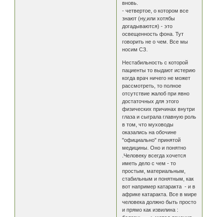
вновь.
- четвертое, о котором все
знают (ну,или хотябы
догадываются) - это
освещенность фона. Тут
говорить не о чем. Все мы
носим СЗ.
Нестабильность с которой
пациенты то выдают истерию
когда врач ничего не может
рассмотреть, то полное
отсутствие жалоб при явно
достаточных для этого
физических причинах внутри
глаза и сыграла главную роль
в том, что муховоды
оказались на обочине
"официально" принятой
медицины. Оно и понятно
.Человеку всегда хочется
иметь дело с чем - то
простым, материальным,
стабильным и понятным, как
вот например катаракта - и в
африке катаракта. Все в мире
человека должно быть просто
и прямо как извилина :