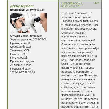
Поделиться
2014-
412
Доктор Мухолог
08-23 22:51:54
Беспощадный мухотиран
Глобально " видимость "
зависит от ряда причин:
- первое и самое главное это
тн общее самочувствие. Чем
оно хуже - тем видно лучше.
Советская терапия
Откуда:
Санкт-Петербург
причислила мушек к
Зарегистрирован
: 2013-05-02
сиптомам гипертонической
Приглашений:
0
болезни - из этого вырасла
Сообщений:
1116
навязчивость измерения АД и
Уважение:
+379
исключения гипертонии у
Позитив:
+38
всех людей, жалующихся на
Пол:
Мужской
мух. Получилось довольно
Провел на форуме:
глупо - муховоды стали
28 дней 20 часов
искать у себя ГБ. Поверье
Последний визит:
выросло из обратного - в
2024-03-17 20:34:29
момент приступа ГБ человек
может видеть повышенное
количество мух, да- тех же
самых мух, которые видим
мы. Вне приступа - все у
человека хорошо. Мухи не
мешают. Это что , подумаете
вы, в приступ вдруг откуда ни
возьмись объявляется толпа