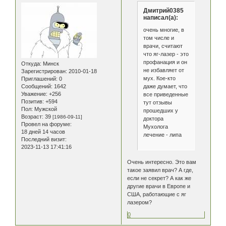
Дмитрий0385
написал(а):
очень многие, в
том числе и
врачи, считают
что яг-лазер - это
профанация и он
Откуда:
Минск
не избавляет от
Зарегистрирован
: 2010-01-18
мух. Кое-кто
Приглашений:
0
даже думает, что
Сообщений:
1642
Уважение:
+256
все приведенные
Позитив:
+594
тут отзывы
Пол:
Мужской
прошедших у
Возраст:
39
[1986-09-11]
доктора
Провел на форуме:
Мухолога
18 дней 14 часов
лечение - липа
Последний визит:
2023-11-13 17:41:16
Очень интересно. Это вам
такое заявил врач? А где,
если не секрет? А как же
другие врачи в Европе и
США, работающие с яг
лазером?
0