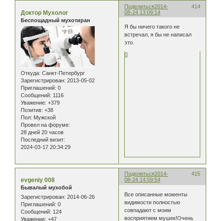
Поделиться
2014-
414
Доктор Мухолог
08-24 13:09:14
Беспощадный мухотиран
Я бы ничего такого не
встречал, я бы не написал
это.
0
Откуда:
Санкт-Петербург
Зарегистрирован
: 2013-05-02
Приглашений:
0
Сообщений:
1116
Уважение:
+379
Позитив:
+38
Пол:
Мужской
Провел на форуме:
28 дней 20 часов
Последний визит:
2024-03-17 20:34:29
Поделиться
2014-
415
evgeniy 008
08-24 14:59:54
Бывалый мухобой
Все описанные моменты
Зарегистрирован
: 2014-06-26
видимости полностью
Приглашений:
0
совпадают с моим
Сообщений:
124
восприятием мушек!Очень
Уважение:
+47