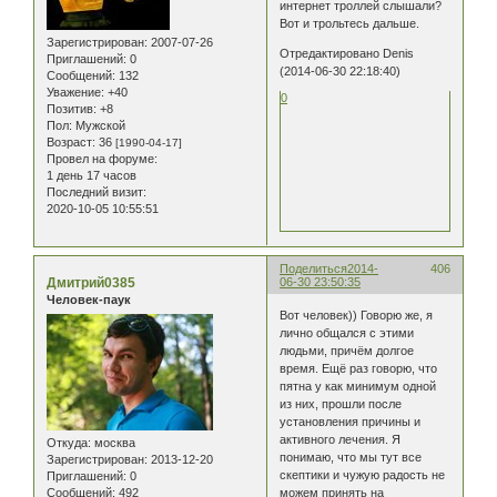
интернет троллей слышали?
Вот и трольтесь дальше.
Зарегистрирован
: 2007-07-26
Отредактировано Denis
Приглашений:
0
(2014-06-30 22:18:40)
Сообщений:
132
Уважение:
+40
0
Позитив:
+8
Пол:
Мужской
Возраст:
36
[1990-04-17]
Провел на форуме:
1 день 17 часов
Последний визит:
2020-10-05 10:55:51
Поделиться
2014-
406
Дмитрий0385
06-30 23:50:35
Человек-паук
Вот человек)) Говорю же, я
лично общался с этими
людьми, причём долгое
время. Ещё раз говорю, что
пятна у как минимум одной
из них, прошли после
установления причины и
активного лечения. Я
Откуда:
москва
понимаю, что мы тут все
Зарегистрирован
: 2013-12-20
скептики и чужую радость не
Приглашений:
0
Сообщений:
492
можем принять на