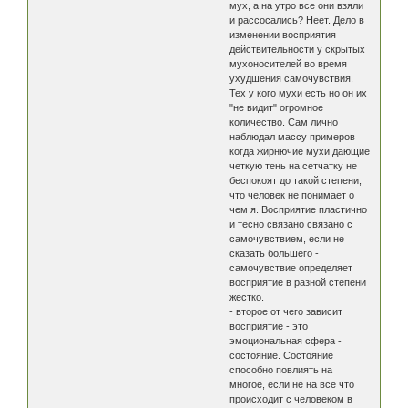
мух, а на утро все они взяли
и рассосались? Неет. Дело в
изменении восприятия
действительности у скрытых
мухоносителей во время
ухудшения самочувствия.
Тех у кого мухи есть но он их
"не видит" огромное
количество. Сам лично
наблюдал массу примеров
когда жирнючие мухи дающие
четкую тень на сетчатку не
беспокоят до такой степени,
что человек не понимает о
чем я. Восприятие пластично
и тесно связано связано с
самочувствием, если не
сказать большего -
самочувствие определяет
восприятие в разной степени
жестко.
- второе от чего зависит
восприятие - это
эмоциональная сфера -
состояние. Состояние
способно повлиять на
многое, если не на все что
происходит с человеком в