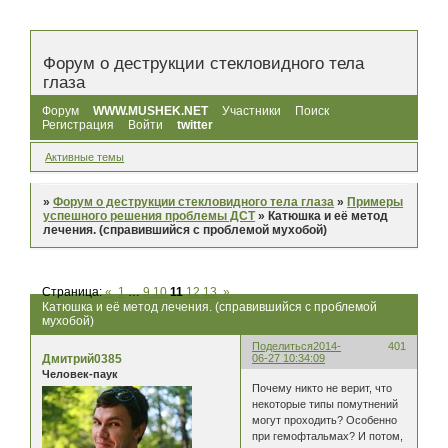
Форум о деструкции стекловидного тела
глаза
Форум
WWW.MUSHEK.NET
Участники
Поиск
Регистрация
Войти
twitter
Активные темы
»
Форум о деструкции стекловидного тела глаза
»
Примеры
успешного решения проблемы ДСТ
»
Катюшка и её метод
лечения. (справившийся с проблемой мухобой)
Страница:
«
1
…
9
10
11
12
13
»
Катюшка и её метод лечения. (справившийся с проблемой
мухобой)
Поделиться
2014-
401
Дмитрий0385
06-27 10:34:09
Человек-паук
Почему никто не верит, что
некоторые типы помутнений
могут проходить? Особенно
при гемофтальмах? И потом,