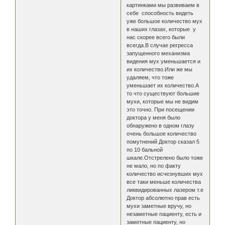
картинками мы развиваем в
себе способность видеть
уже большое количество мух
в наших глазах, которые у
нас скорее всего были
всегда.В случае регресса
запущенного механизма
видения мух уменьшается и
их количество.Или же мы
удаляем, что тоже
уменьшает их количество.А
то что существуют большие
мухи, которые мы не видим
это точно. При посещении
доктора у меня было
обнаружено в одном глазу
очень большое количество
помутнений Доктор сказал 5
по 10 бальной
шкале.Отстрелено было тоже
не мало, но по факту
количество исчезнувших мух
все таки меньше количества
ликвидированных лазером т.е
Доктор абсолютно прав есть
мухи заметные вручу, но
незаметные пациенту, есть и
заметные пациенту, но