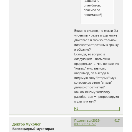
(защита от
спамботов,
спасибо за
понимание!)
Если не сложно, не могли бы
уточнить - разве мухи могут
двигаться в горизонтальной
плоскости от ретины к зрачку
и обратно?
Если да, то вопрос в
следующем - возможно
предположить, что появление
"новых" мух зависит,
например, от выхода в
видимую зону "старых" мух,
которые до этого "спали"
далеко от сетчатки?
Как обычному человеку
разобраться = прогрессируют
мухи или нет?
+1
Поделиться
2015-
417
Доктор Мухолог
03-18 21:39:57
Беспощадный мухотиран