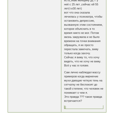
есть,знаю женщину ДСТ у
неё с 25 лет ,сейчас ей 55
лет(т.е30 лет)
вот что она сказала
лечилась у психиатра, чтобы
остановить депрессию,
вызванную этим состоянием,
которое объяснить в то
время никто не мог. Потом
жизнь закружила и не было
времени на точки внимания
обращать, я их просто
перестала замечать, вижу
только когда захочу.
Сейчас я вижу то, что хочу
видеть, что не хочу не вижу.
Всё у нас в голове.
Сам лично наблюдал массу
примеров когда жирнючие
мухи дающие четкую тень на
сетчатку не беспокоят до
такой степени, что человек не
понимает о чем я.
Это правда ??? такое правда
встречается?
0