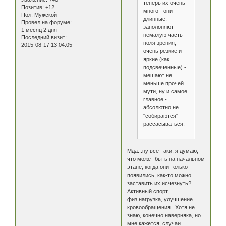
теперь их очень
Позитив:
+12
много - они
Пол:
Мужской
длинные,
Провел на форуме:
заполоняют
1 месяц 2 дня
немалую часть
Последний визит:
поля зрения,
2015-08-17 13:04:05
очень резкие и
яркие (как
подсвеченные) -
мешают не
меньше прочей
мути, ну и самое
главное -
абсолютно не
"собираются"
рассасываться.
Мда...ну всё-таки, я думаю,
что может быть на начальном
этапе, когда они только
появились, как-то можно
заставить их исчезнуть?
Активный спорт,
физ.нагрузка, улучшение
кровообращения.. Хотя не
знаю, конечно наверняка, но
мне кажется, случаи