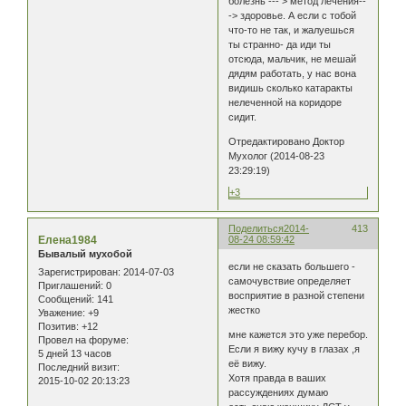
болезнь --- > метод лечения--
-> здоровье. А если с тобой
что-то не так, и жалуешься
ты странно- да иди ты
отсюда, мальчик, не мешай
дядям работать, у нас вона
видишь сколько катаракты
нелеченной на коридоре
сидит.
Отредактировано Доктор
Мухолог (2014-08-23
23:29:19)
+3
Поделиться
2014-
413
Елена1984
08-24 08:59:42
Бывалый мухобой
если не сказать большего -
Зарегистрирован
: 2014-07-03
самочувствие определяет
Приглашений:
0
восприятие в разной степени
Сообщений:
141
жестко
Уважение:
+9
Позитив:
+12
мне кажется это уже перебор.
Провел на форуме:
Если я вижу кучу в глазах ,я
5 дней 13 часов
её вижу.
Последний визит:
Хотя правда в ваших
2015-10-02 20:13:23
рассуждениях думаю