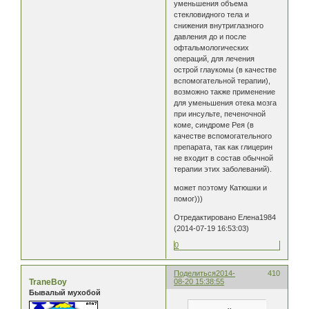
уменьшения объема
стекловидного тела и
снижения внутриглазного
давления до и после
офтальмологических
операций, для лечения
острой глаукомы (в качестве
вспомогательной терапии),
возможно также применение
для уменьшения отека мозга
при инсульте, печеночной
коме, синдроме Рея (в
качестве вспомогательного
препарата, так как глицерин
не входит в состав обычной
терапии этих заболеваний).
может поэтому Катюшки и
помог)))
Отредактировано Елена1984
(2014-07-19 16:53:03)
0
Поделиться
2014-
410
TraneBoy
08-20 15:38:55
Бывалый мухобой