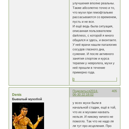
улучшения вполне реальны.
Также абсолютно точно и то,
что мухи при гемофтальме
рассасываются со временем,
пусть и не все.
И ещё ведь была ситуация,
описанная пользователем
darkness, с которой я много
общался и здесь, и вконтакте.
У неё врачи нашли паталогию
сосудов глазного дна,
сужение. И после активного
занятия спортом и курса
терапии у невролога, мухи у
неё прошли в течение
примерно года.
0
Поделиться
2014-
405
Denis
06-30 22:18:02
Бывалый мухобой
у всех мухи были в
начальной стадии, ещё в той,
что их и мухами нахвать
нельзя. И никому ничего не
помогло. Так что не надо ля
ля тут про исцеления. Про