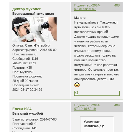
Поделиться
2014-
408
Доктор Мухолог
07-01 09:04:57
Беспощадный мухотиран
Мачете
Не удивляйтесь. Так думают
чуть меньше чем 100%
постсоветских врачей.
Далеко ходить не надо - даже
у меня на работе есть
Откуда:
Санкт-Петербург
человек, который серьезно
Зарегистрирован
: 2013-05-02
считает, что помутнение
Приглашений:
0
можно расколоть только на
Сообщений:
1116
большее количество
Уважение:
+379
помутнений. У нас работают
Позитив:
+38
четверо. Остальные трое так
Пол:
Мужской
не думают - секрет в том, что
Провел на форуме:
они пробовали делать Это
28 дней 20 часов
Последний визит:
2024-03-17 20:34:29
+3
Поделиться
2014-
409
Елена1984
07-19 16:52:19
Бывалый мухобой
Зарегистрирован
: 2014-07-03
Участник
Приглашений:
0
написал(а):
Сообщений:
141