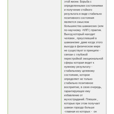
этой жизни. Борьба с
определенными состояниями
и получение стойкого
результата в виде стабильно
позитивного состояния
является смыслом
большинства шаманских (или
по-научному -НЛП ) практик.
Выход который находит
человек , преуспевший в
шаманизме ,даже когда этого
выхода в физическом мире
не существует в принципе -
связан с глубокой
перестройкой эмоциональной
сферы которая ведет к
нужному результату -
стабильному целевому
состоянию, которое
определяет не только
стабильно позитивное
восприятие, в свою очередь,
гарантирующее ему
избавление от
мухостраданий. Плюшек ,
которые при этом получает
шаман гораздо больше
-главная из которых - он