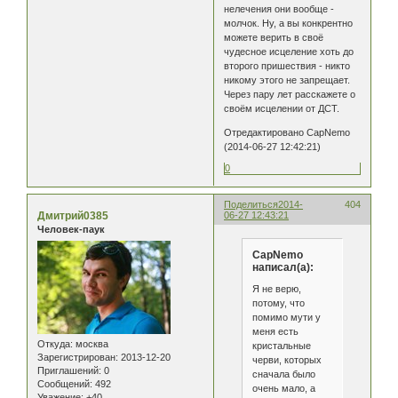
нелечения они вообще -
молчок. Ну, а вы конкрентно
можете верить в своё
чудесное исцеление хоть до
второго пришествия - никто
никому этого не запрещает.
Через пару лет расскажете о
своём исцелении от ДСТ.
Отредактировано CapNemo
(2014-06-27 12:42:21)
0
Поделиться
2014-
404
Дмитрий0385
06-27 12:43:21
Человек-паук
CapNemo
написал(а):
Я не верю,
потому, что
помимо мути у
меня есть
Откуда:
москва
кристальные
Зарегистрирован
: 2013-12-20
черви, которых
Приглашений:
0
сначала было
Сообщений:
492
очень мало, а
Уважение:
+40