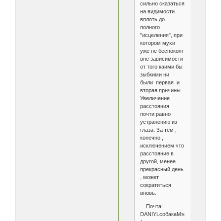
сильно сказаться
на видимости
вплоть до
полного
"исцеления", при
котором мухи
уже не беспокоят
вне зависимости
от того каими бы
зыбкими ни
были первая и
вторая причины.
Увеличение
расстояния
почти равно
устранению из
глаза. За тем ,
конечно ,
исключением что
расстояние в
другой, менее
прекрасный день
, может
сократиться
вновь.
Почта:
DANIYLсобакаМэйлТочкаРу