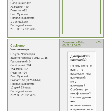
Сообщений:
492
Уважение:
+40
Позитив:
+12
Пол:
Мужской
Провел на форуме:
1 месяц 2 дня
Последний визит:
2015-08-17 13:04:05
Поделиться
2014-
403
CapNemo
06-27 12:34:05
Человек-паук
Откуда:
Чебоксары
Дмитрий0385
Зарегистрирован
: 2013-01-15
написал(а):
Приглашений:
0
Сообщений:
284
Почему никто не
Уважение:
+54
верит, что
Позитив:
+94
некоторые типы
Пол:
Мужской
помутнений
Возраст:
53
[1973-04-24]
могут
Провел на форуме:
проходить?
10 дней 23 часа
Особенно при
Последний визит:
гемофтальмах?
2024-05-28 10:53:25
И потом, думаю,
что
незначительные
помутнения, типа