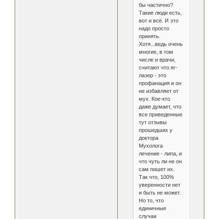
бы частично?
Такие люди есть,
вот и всё. И это
надо просто
принять.
Хотя...ведь очень
многие, в том
числе и врачи,
считают что яг-
лазер - это
профанация и он
не избавляет от
мух. Кое-кто
даже думает, что
все приведенные
тут отзывы
прошедших у
доктора
Мухолога
лечение - липа, и
что чуть ли не он
сам пишет их.
Так что, 100%
уверенности нет
и быть не может.
Но то, что
единичные
случаи