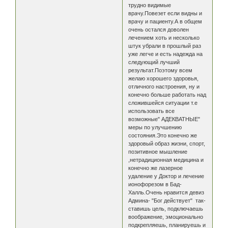
трудно видимые
врачу.Повезет если видны и
врачу и пациенту.А в общем
очень остался доволен
лечением хоть и несколько
штук убрали в прошлый раз
уже легче и есть надежда на
следующий лучший
результат.Поэтому всем
желаю хорошего здоровья,
отличного настроения, ну и
конечно больше работать над
сложившейся ситуации т.е
использовать все
возможные" АДЕКВАТНЫЕ"
меры по улучшению
состояния.Это конечно же
здоровый образ жизни, спорт,
позитивное мышление
,нетрадиционная медицина и
конечно же лазерное
удаление у Доктор и лечение
ионофорезом в Бад-
Халль.Очень нравится девиз
Админа- "Бог действует" так-
ставишь цель, подключаешь
воображение, эмоционально
подкрепляешь, планируешь и