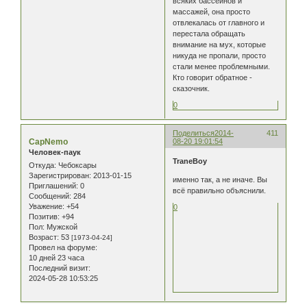
всяких бассейнов и
массажей, она просто
отвлекалась от главного и
перестала обращать
внимание на мух, которые
никуда не пропали, просто
стали менее проблемными.
Кто говорит обратное -
сказочник.
0
Поделиться
2014-
411
CapNemo
08-20 19:01:54
Человек-паук
TraneBoy
Откуда:
Чебоксары
Зарегистрирован
: 2013-01-15
именно так, а не иначе. Вы
Приглашений:
0
всё правильно объяснили.
Сообщений:
284
Уважение:
+54
0
Позитив:
+94
Пол:
Мужской
Возраст:
53
[1973-04-24]
Провел на форуме:
10 дней 23 часа
Последний визит:
2024-05-28 10:53:25