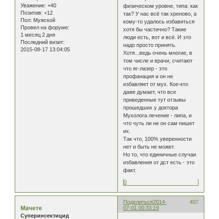
Уважение:
+40
физическом уровне, типа: как
Позитив:
+12
так? У нас всё так хреново, а
Пол:
Мужской
кому-то удалось избавиться
Провел на форуме:
хотя бы частично? Такие
1 месяц 2 дня
люди есть, вот и всё. И это
Последний визит:
надо просто принять.
2015-08-17 13:04:05
Хотя...ведь очень многие, в
том числе и врачи, считают
что яг-лазер - это
профанация и он не
избавляет от мух. Кое-кто
даже думает, что все
приведенные тут отзывы
прошедших у доктора
Мухолога лечение - липа, и
что чуть ли не он сам пишет
их.
Так что, 100% уверенности
нет и быть не может.
Но то, что единичные случаи
избавления от дст есть - это
факт.
0
Поделиться
2014-
407
Мачете
07-01 00:33:19
Суперинсектицид