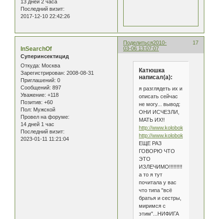
13 дней 2 часа
Последний визит:
2017-12-10 22:42:26
Поделиться
2010-
17
InSearchOf
03-06 13:07:07
Суперинсектицид
Откуда:
Москва
Катюшка
Зарегистрирован
: 2008-08-31
написал(а):
Приглашений:
0
Сообщений:
897
я разглядеть их и
Уважение:
+118
описать сейчас
Позитив:
+60
не могу... вывод:
Пол:
Мужской
ОНИ ИСЧЕЗЛИ,
Провел на форуме:
МАТЬ ИХ!!
14 дней 1 час
http://www.kolobok.us/smiles/stan
Последний визит:
http://www.kolobok.us/smiles/stan
2023-01-11 11:21:04
ЕЩЕ РАЗ
ГОВОРЮ ЧТО
ЭТО
ИЗЛЕЧИМО!!!!!!!!!!
а то я тут
почитала у вас
что типа "всё
братья и сестры,
миримся с
этим"...НИФИГА