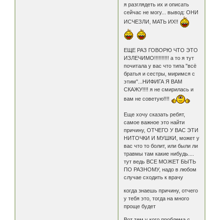
я разглядеть их и описать
сейчас не могу... вывод: ОНИ
ИСЧЕЗЛИ, МАТЬ ИХ!!
ЕЩЕ РАЗ ГОВОРЮ ЧТО ЭТО
ИЗЛЕЧИМО!!!!!!!!!! а то я тут
почитала у вас что типа "всё
братья и сестры, миримся с
этим"...НИФИГА Я ВАМ
СКАЖУ!!!! я не смирилась и
вам не советую!!!!
Еще хочу сказать ребят,
самое важное это найти
причину, ОТЧЕГО У ВАС ЭТИ
НИТОЧКИ И МУШКИ, может у
вас что то болит, или были ли
травмы там какие нибудь....
тут ведь ВСЕ МОЖЕТ БЫТЬ
ПО РАЗНОМУ, надо в любом
случае сходить к врачу
когда знаешь причину, отчего
у тебя это, тогда на много
проще будет
Вот тем у кого проблема с