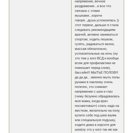
напряжение, вечное
раздражение...и все что
связано с этими
мушками...короче
говоря...душа успокоилась ))
этот первое, дальше я стала
следовать рекомендациям
врачей, активно заниматься
спортом, ходить пешком,
гулять, радоваться жизни,
массаж обязательно,
успокоительные на ночь (ну
это тем у кого ВСД и вообще
всем для профилактики не
помешает перед сном),
бассейн!!! МЫТЬЕ ПОЛОВ!!!
да да да... именно мыть полы
руками в наклонку очень
полезно, это снимает
напряжение с шеи и глаз
(чему безумно обрадовалась
моя мама, когда врач
посоветовал=) спать надо на
жестком, желательно на полу,
купите себе под шею валик
или специальную подушку,
ходите дома в корсете для
шеи(ну это у кого так же как