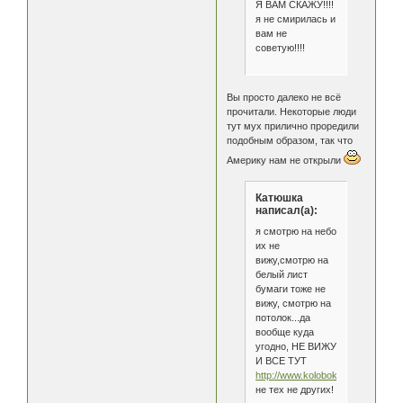
Я ВАМ СКАЖУ!!!!
я не смирилась и
вам не
советую!!!!
Вы просто далеко не всё
прочитали. Некоторые люди
тут мух прилично проредили
подобным образом, так что
Америку нам не открыли
Катюшка
написал(а):
я смотрю на небо
их не
вижу,смотрю на
белый лист
бумаги тоже не
вижу, смотрю на
потолок...да
вообще куда
угодно, НЕ ВИЖУ
И ВСЕ ТУТ
http://www.kolobok.us/smiles/stan
не тех не других!