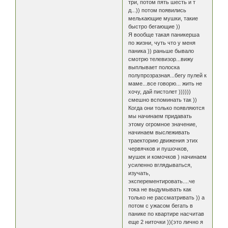
три, потом пять шесть и т
д...)) потом появились
мелькающие мушки, такие
быстро бегающие ))
Я вообще такая паникерша
по жизни, чуть что у меня
паника )) раньше бывало
смотрю телевизор...вижу
выплывает полоска
полупрозразная...бегу пулей к
маме...все говорю... жить не
хочу, дай пистолет ))))))
смешно вспоминать так ))
Когда они только появляются
мы начинаем придавать
этому огромное значение,
начинаем выслеживать
траекторию движения этих
червячков и пушочков,
мушек и комочков ) начинаем
усиленно вглядываться,
изучать,
эксперементировать....че
тока не выдумывать как
только не рассматривать )) а
потом с ужасом бегать в
панике по квартире насчитав
еще 2 ниточки ))(это лично я