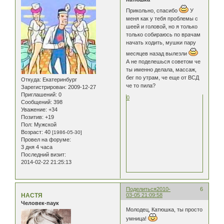
Прикольно, спасибо
У
меня как у тебя проблемы с
шеей и головой, но я только
только собираюсь по врачам
начать ходить, мушки пару
месяцев назад вылезли
А не поделешься советом че
ты именно делала, массаж,
бег по утрам, че еще от ВСД
Откуда:
Екатеринбург
че то пила?
Зарегистрирован
: 2009-12-27
Приглашений:
0
0
Сообщений:
398
Уважение:
+34
Позитив:
+19
Пол:
Мужской
Возраст:
40
[1986-05-30]
Провел на форуме:
3 дня 4 часа
Последний визит:
2014-02-22 21:25:13
Поделиться
2010-
6
НАСТЯ
03-05 21:09:58
Человек-паук
Молодец, Катюшка, ты просто
умница!