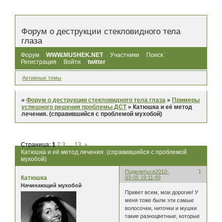
Форум о деструкции стекловидного тела
глаза
Форум
WWW.MUSHEK.NET
Участники
Поиск
Регистрация
Войти
twitter
Активные темы
»
Форум о деструкции стекловидного тела глаза
»
Примеры
успешного решения проблемы ДСТ
»
Катюшка и её метод
лечения. (справившийся с проблемой мухобой)
Страница:
1
2
3
…
13
»
Катюшка и её метод лечения. (справившийся с проблемой
мухобой)
Поделиться
2010-
1
Катюшка
03-05 19:11:49
Начинающий мухобой
Привет всем, мои дорогие! У
меня тоже были эти самые
волосочки, ниточки и мушки
такие разноцветные, которые