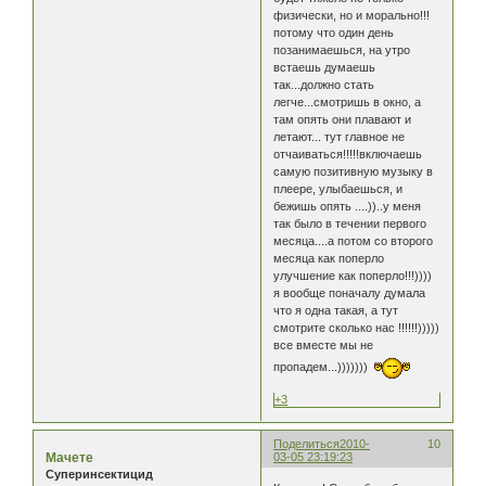
физически, но и морально!!!
потому что один день
позанимаешься, на утро
встаешь думаешь
так...должно стать
легче...смотришь в окно, а
там опять они плавают и
летают... тут главное не
отчаиваться!!!!!включаешь
самую позитивную музыку в
плеере, улыбаешься, и
бежишь опять ....))..у меня
так было в течении первого
месяца....а потом со второго
месяца как поперло
улучшение как поперло!!!))))
я вообще поначалу думала
что я одна такая, а тут
смотрите сколько нас !!!!!!)))))
все вместе мы не
пропадем...)))))))
+3
Поделиться
2010-
10
Мачете
03-05 23:19:23
Суперинсектицид