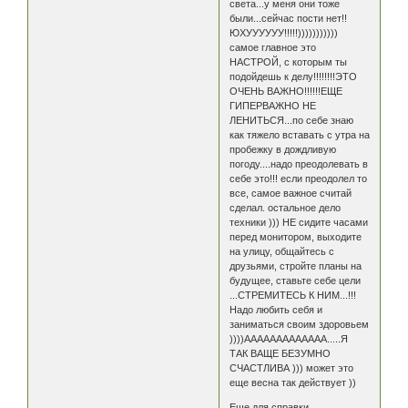
света...у меня они тоже
были...сейчас пости нет!!
ЮХУУУУУУ!!!!!)))))))))))
самое главное это
НАСТРОЙ, с которым ты
подойдешь к делу!!!!!!!!ЭТО
ОЧЕНЬ ВАЖНО!!!!!!ЕЩЕ
ГИПЕРВАЖНО НЕ
ЛЕНИТЬСЯ...по себе знаю
как тяжело вставать с утра на
пробежку в дождливую
погоду....надо преодолевать в
себе это!!! если преодолел то
все, самое важное считай
сделал. остальное дело
техники ))) НЕ сидите часами
перед монитором, выходите
на улицу, общайтесь с
друзьями, стройте планы на
будущее, ставьте себе цели
...СТРЕМИТЕСЬ К НИМ...!!!
Надо любить себя и
заниматься своим здоровьем
))))ААААААААААААА.....Я
ТАК ВАЩЕ БЕЗУМНО
СЧАСТЛИВА ))) может это
еще весна так действует ))
Еще для справки ......