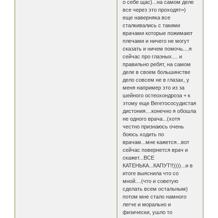
о себе щас)...на самом деле
все через это проходят=)
еще наверняка все
сталкивались с такими
врачами которые пожимают
плечами и ничего не могут
сказать и ничем помочь....я
сейчас про глазных.... и
правильно ребят, на самом
деле в своем большинстве
дело совсем не в глазах, у
меня например это из за
шейного остеохондроза + к
этому еще Вегетососудистая
дистония....конечно я обошла
не одного врача...(хотя
честно признаюсь очень
боюсь ходить по
врачам...мне кажется...вот
сейчас повернется врач и
скажет...ВСЕ
КАТЕНЬКА...КАПУТ!!))))...и в
итоге выяснила что со
мной....(что и советую
сделать всем остальным)
потом мне стало намного
легче и морально и
физически, ушло то