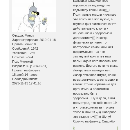
Катюшка! Спасибо тебе
огромное за надежду( не
кадышеву конечно=))))))
Позитивные мысли я считаю
это почти все что нужно, а
вкупе с физ активностью это
действительно ключ и к
исцелению и к здоровью и
Откуда:
Минск
долголетию=))) И когда
Зарегистрирован
: 2010-01-18
физически активен, то
Приглашений:
0
настроение само начинает
Сообщений:
1642
подниматься, так что
Уважение:
+256
замкнутый круг и тут нам
Позитив:
+594
всем надо в него попасть как
Пол:
Мужской
видимо. Другого пути не вижу.
Возраст:
39
[1986-09-11]
Провел на форуме:
Лекарства и панацеи нет,
18 дней 14 часов
Лазер отличная штука, но не
Последний визит:
всем доступен, а вот мушки в
2023-11-13 17:41:16
глазах это не нормально для
организма, а абсолютно
нормально быть
здоровым....Ну и дела, я вот
посмотрел, что тебе всего 19,
а я то все думал за что мне
такое в мои 23 =))) Наверное
это старость=)))))) Шучу!
Срочно на физуху. Спасибо
0