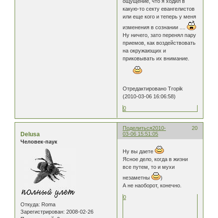
ощущение, что я ходил в
какую-то секту евангелистов
или еще кого и теперь у меня
изменения в сознании ....
Ну ничего, зато перенял пару
приемов, как воздействовать
на окружающих и
приковывать их внимание.
Отредактировано Tropik
(2010-03-06 16:06:58)
0
Поделиться
2010-
20
Delusa
03-06 15:51:05
Человек-паук
Ну вы даете
Ясное дело, когда в жизни
все путем, то и мухи
незаметны
)
А не наоборот, конечно.
0
Откуда:
Roma
Зарегистрирован
: 2008-02-26