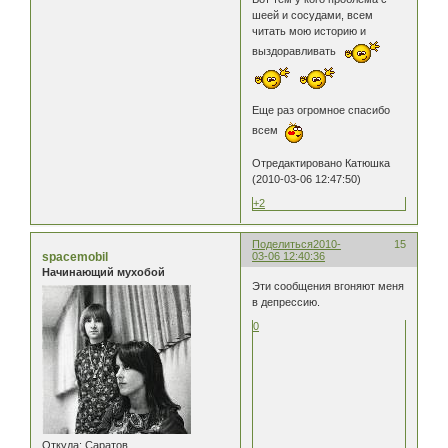
шеей и сосудами, всем
читать мою историю и
выздоравливать
Еще раз огромное спасибо
всем
Отредактировано Катюшка
(2010-03-06 12:47:50)
+2
Поделиться
2010-
15
spacemobil
03-06 12:40:36
Начинающий мухобой
Эти сообщения вгоняют меня
в депрессию.
0
Откуда:
Саратов