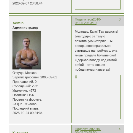
2020-02-07 23:58:44
Поделиться
2010-
3
Admin
03-05 20:03:10
Администратор
Молодец, Катя! Так держать!
Благодарю за такую
позитивную историю. Ты
совершенно правильно
смотришь на проблему, она
лишь придала больше сил!
Одержав победу над самой
собой - останешься
победителем навсегда!
Откуда:
Москва
0
Зарегистрирован
: 2005-09-01
Приглашений:
0
Сообщений:
2931
Уважение:
+273
Позитив:
+156
Провел на форуме:
23 дня 19 часов
Последний визит:
2025-10-24 00:24:34
Поделиться
2010-
4
Катюшка
03-05 20:45:50