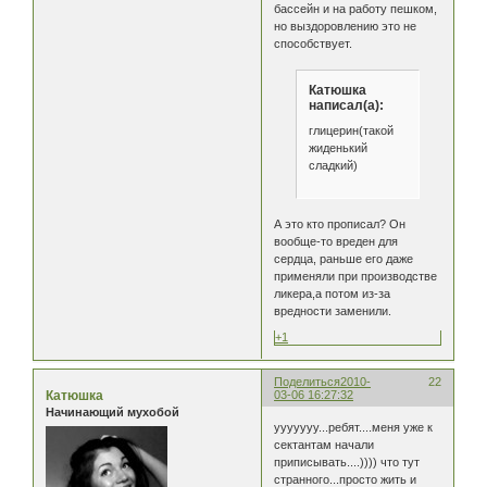
бассейн и на работу пешком,
но выздоровлению это не
способствует.
Катюшка
написал(а):
глицерин(такой
жиденький
сладкий)
А это кто прописал? Он
вообще-то вреден для
сердца, раньше его даже
применяли при производстве
ликера,а потом из-за
вредности заменили.
+1
Поделиться
2010-
22
Катюшка
03-06 16:27:32
Начинающий мухобой
ууууууу...ребят....меня уже к
сектантам начали
приписывать....)))) что тут
странного...просто жить и