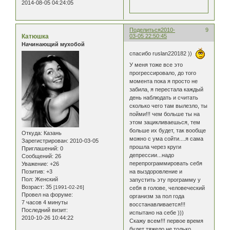
2014-08-05 04:24:05
Поделиться
2010-
9
Катюшка
03-05 22:50:45
Начинающий мухобой
спасибо ruslan220182 ))
У меня тоже все это
прогрессировало, до того
момента пока я просто не
забила, я перестала каждый
день наблюдать и считать
сколько чего там вылезло, ты
пойми!!! чем больше ты на
этом зацикливаешься, тем
больше их будет, так вообще
Откуда:
Казань
можно с ума сойти....я сама
Зарегистрирован
: 2010-03-05
прошла через круги
Приглашений:
0
депрессии...надо
Сообщений:
26
перепрограммировать себя
Уважение:
+26
Позитив:
+3
на выздоровление и
Пол:
Женский
запустить эту программу у
Возраст:
35
[1991-02-26]
себя в голове, человеческий
Провел на форуме:
организм за пол года
7 часов 4 минуты
восстанавливается!!!
Последний визит:
испытано на себе )))
2010-10-26 10:44:22
Скажу всем!!! первое время
будет тяжело не только