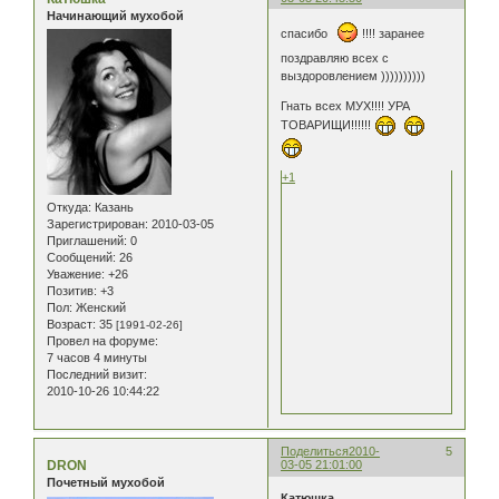
Начинающий мухобой
спасибо
!!!! заранее
поздравляю всех с
выздоровлением ))))))))))
Гнать всех МУХ!!!! УРА
ТОВАРИЩИ!!!!!!
+1
Откуда:
Казань
Зарегистрирован
: 2010-03-05
Приглашений:
0
Сообщений:
26
Уважение:
+26
Позитив:
+3
Пол:
Женский
Возраст:
35
[1991-02-26]
Провел на форуме:
7 часов 4 минуты
Последний визит:
2010-10-26 10:44:22
Поделиться
2010-
5
DRON
03-05 21:01:00
Почетный мухобой
Катюшка