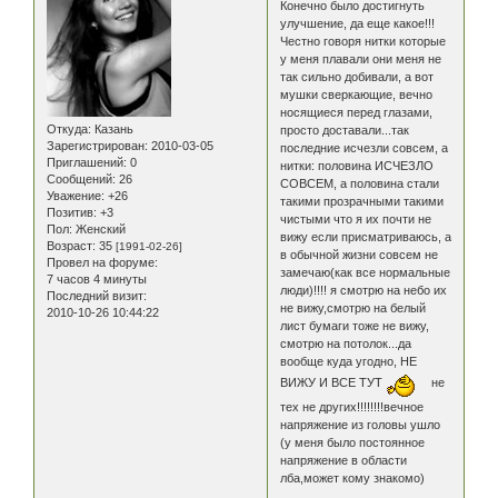
Конечно было достигнуть
улучшение, да еще какое!!!
Честно говоря нитки которые
у меня плавали они меня не
так сильно добивали, а вот
мушки сверкающие, вечно
носящиеся перед глазами,
Откуда:
Казань
просто доставали...так
Зарегистрирован
: 2010-03-05
последние исчезли совсем, а
Приглашений:
0
нитки: половина ИСЧЕЗЛО
Сообщений:
26
СОВСЕМ, а половина стали
Уважение:
+26
такими прозрачными такими
Позитив:
+3
чистыми что я их почти не
Пол:
Женский
вижу если присматриваюсь, а
Возраст:
35
[1991-02-26]
в обычной жизни совсем не
Провел на форуме:
замечаю(как все нормальные
7 часов 4 минуты
люди)!!!! я смотрю на небо их
Последний визит:
не вижу,смотрю на белый
2010-10-26 10:44:22
лист бумаги тоже не вижу,
смотрю на потолок...да
вообще куда угодно, НЕ
ВИЖУ И ВСЕ ТУТ
не
тех не других!!!!!!!!вечное
напряжение из головы ушло
(у меня было постоянное
напряжение в области
лба,может кому знакомо)