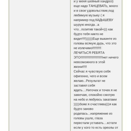
и у меня шейный хандроз)
еще надо ТАНЦЕВАТЬ, много
и в свое удовольствие,под
любимую музыку ( я
например под КАДЫШЕВУ
шурую иногда...а
что...позитив такой=))) как
будто тебя никто не
видит!!!!))))))Еще выкинте из
головы всякую дурь, что это
не излечимо!!!!!!!!!!
ЛЕЧИТЬСЯ РЕБЯТА
ЭТО!!!!!!!!!!!!!!!!!!!!!!!!!нет ничего
невозможного в этой
жизни!!!!!
Сейчас я чувствую себя
офигенно, чего и всем
желаю...Результат не
заставил себя
ждать....Ниточек и точек я не
замечаю, спокойно смотрю
на небо и любуюсь закатами
)))))боже я счастлива)))я как
будто заново
родилась...напряжение из
головы ушло, глаза
перестали уставать....кстати
если у кого то есть ореолы от