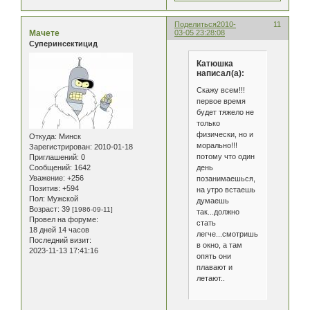
Поделиться
2010-
11
Мачете
03-05 23:28:08
Суперинсектицид
Катюшка
написал(а):
Скажу всем!!!
первое время
будет тяжело не
только
физически, но и
Откуда:
Минск
морально!!!
Зарегистрирован
: 2010-01-18
потому что один
Приглашений:
0
день
Сообщений:
1642
Уважение:
+256
позанимаешься,
Позитив:
+594
на утро встаешь
Пол:
Мужской
думаешь
Возраст:
39
[1986-09-11]
так...должно
Провел на форуме:
стать
18 дней 14 часов
легче...смотришь
Последний визит:
в окно, а там
2023-11-13 17:41:16
опять они
плавают и
летают..