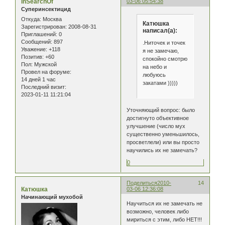
InSearchOf
03-06 05:54:38
Суперинсектицид
Откуда:
Москва
Катюшка
Зарегистрирован
: 2008-08-31
написал(а):
Приглашений:
0
Сообщений:
897
.Ниточек и точек
Уважение:
+118
я не замечаю,
Позитив:
+60
спокойно смотрю
Пол:
Мужской
на небо и
Провел на форуме:
любуюсь
14 дней 1 час
закатами )))))
Последний визит:
2023-01-11 11:21:04
Уточняющий вопрос: было
достигнуто объективное
улучшение (число мух
существенно уменьшилось,
просветлели) или вы просто
научились их не замечать?
0
Поделиться
2010-
14
Катюшка
03-06 12:36:08
Начинающий мухобой
Научиться их не замечать не
возможно, человек либо
мириться с этим, либо НЕТ!!!