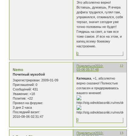
Это абсолютно верно!
Встаешь, думаешь, Я вчера
дофига трудился, гулял там,
упражнялся, отжимался, себя
терзал, значит сегодня уже
точно половины не будет!
Глядишь на свет, а там все
тоже самое. И все на этом, и
капец всему боевому
настроению.
0
Поделиться
2010-
12
Nemo
03-06 05:37:48
Почетный мухобой
Катюшка
, +1, абсолютно
Зарегистрирован
: 2009-01-09
верно сказано! Полностью
Приглашений:
0
согласен и придерживаюсь
Сообщений:
431
вашего мнения!
Уважение:
+18
Позитив:
+22
Провел на форуме:
3 дня 2 часа
Последний визит:
2010-08-06 02:31:47
0
Поделиться
2010-
13