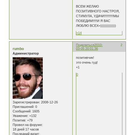
ВСЕМ ЖЕЛАЮ
ПОЗИТИВНОГО НАСТРОЯ,
СТИМУЛА, УДАЧИ!!!!!!!!!!МЫ
ПОБЕДИМ!!!!!И Я ВАС
ЛЮБЛЮ ВСЕХ=)))))))))))))
+14
Поделиться
2010-
2
rumbo
03-05 20:01:36
Администратор
позитивчик!
это очень гуд!
+1
0
Зарегистрирован
: 2008-12-26
Приглашений:
0
Сообщений:
1605
Уважение:
+132
Позитив:
+79
Провел на форуме:
18 дней 17 часов
Последний визит: