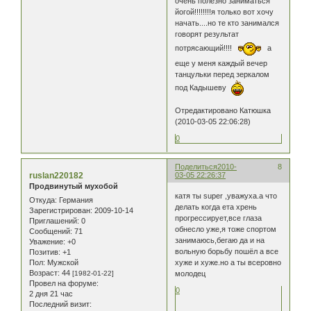
очень полезно заниматься
йогой!!!!!!!!я только вот хочу
начать....но те кто занимался
говорят результат
потрясающий!!!!
а
еще у меня каждый вечер
танцульки перед зеркалом
под Кадышеву
Отредактировано Катюшка
(2010-03-05 22:06:28)
0
Поделиться
2010-
8
ruslan220182
03-05 22:26:37
Продвинутый мухобой
катя ты super ,уважуха.а что
Откуда:
Германия
делать когда ета хрень
Зарегистрирован
: 2009-10-14
прогрессирует,все глаза
Приглашений:
0
обнесло уже,я тоже спортом
Сообщений:
71
занимаюсь,бегаю да и на
Уважение:
+0
вольную борьбу пошёл а все
Позитив:
+1
Пол:
Мужской
хуже и хуже.но а ты всеровно
Возраст:
44
[1982-01-22]
молодец
Провел на форуме:
0
2 дня 21 час
Последний визит: