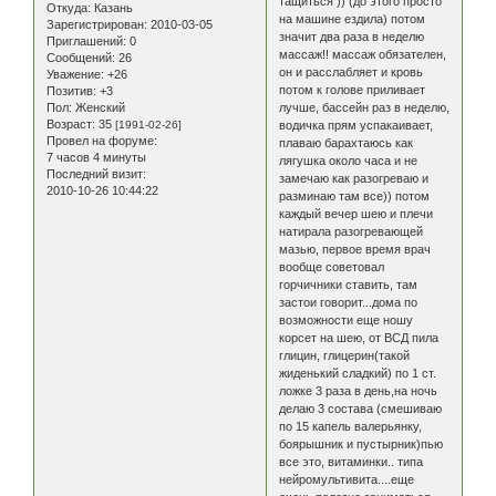
тащиться )) (до этого просто
Откуда:
Казань
на машине ездила) потом
Зарегистрирован
: 2010-03-05
значит два раза в неделю
Приглашений:
0
массаж!! массаж обязателен,
Сообщений:
26
он и расслабляет и кровь
Уважение:
+26
потом к голове приливает
Позитив:
+3
Пол:
Женский
лучше, бассейн раз в неделю,
Возраст:
35
[1991-02-26]
водичка прям успакаивает,
Провел на форуме:
плаваю барахтаюсь как
7 часов 4 минуты
лягушка около часа и не
Последний визит:
замечаю как разогреваю и
2010-10-26 10:44:22
разминаю там все)) потом
каждый вечер шею и плечи
натирала разогревающей
мазью, первое время врач
вообще советовал
горчичники ставить, там
застои говорит...дома по
возможности еще ношу
корсет на шею, от ВСД пила
глицин, глицерин(такой
жиденький сладкий) по 1 ст.
ложке 3 раза в день,на ночь
делаю 3 состава (смешиваю
по 15 капель валерьянку,
боярышник и пустырник)пью
все это, витаминки.. типа
нейромультивита....еще