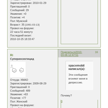
Зарегистрирован
: 2010-01-29
Приглашений:
0
Сообщений:
29
Уважение:
+0
Позитив:
+4
Пол:
Мужской
Возраст:
35
[1991-03-13]
Провел на форуме:
22 часа 51 минуту
Последний визит:
2010-10-25 18:33:47
Поделиться
2010-
16
Ri
03-06 12:47:51
Суперинсектицид
spacemobil
написал(а):
Эти сообщения
вгоняют меня в
Откуда:
ХМАО
депрессию.
Зарегистрирован
: 2009-08-29
Приглашений:
0
Сообщений:
489
Уважение:
+63
Почему?
Позитив:
+77
0
Пол:
Женский
Провел на форуме: