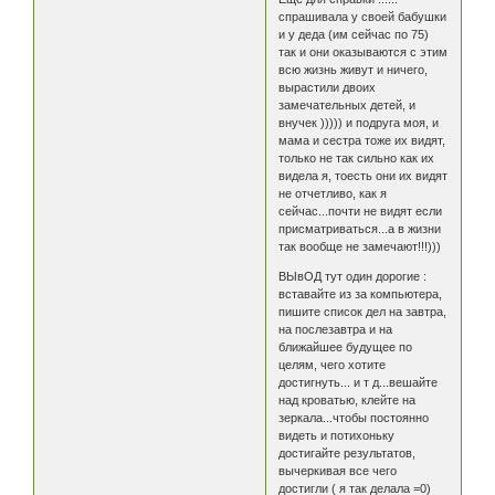
спрашивала у своей бабушки
и у деда (им сейчас по 75)
так и они оказываются с этим
всю жизнь живут и ничего,
вырастили двоих
замечательных детей, и
внучек ))))) и подруга моя, и
мама и сестра тоже их видят,
только не так сильно как их
видела я, тоесть они их видят
не отчетливо, как я
сейчас...почти не видят если
присматриваться...а в жизни
так вообще не замечают!!!)))
ВЫвОД тут один дорогие :
вставайте из за компьютера,
пишите список дел на завтра,
на послезавтра и на
ближайшее будущее по
целям, чего хотите
достигнуть... и т д...вешайте
над кроватью, клейте на
зеркала...чтобы постоянно
видеть и потихоньку
достигайте результатов,
вычеркивая все чего
достигли ( я так делала =0)