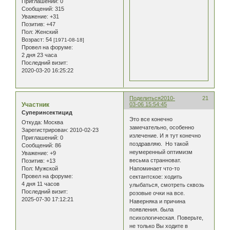
Приглашений:
0
Сообщений:
315
Уважение:
+31
Позитив:
+47
Пол:
Женский
Возраст:
54
[1971-08-18]
Провел на форуме:
2 дня 23 часа
Последний визит:
2020-03-20 16:25:22
Поделиться
2010-
21
Участник
03-06 15:54:45
Суперинсектицид
Это все конечно
Откуда:
Москва
замечательно, особенно
Зарегистрирован
: 2010-02-23
излечение. И я тут конечно
Приглашений:
0
поздравляю. Но такой
Сообщений:
86
неумеренный оптимизм
Уважение:
+9
весьма странноват.
Позитив:
+13
Пол:
Мужской
Напоминает что-то
Провел на форуме:
сектантское: ходить
4 дня 11 часов
улыбаться, смотреть сквозь
Последний визит:
розовые очки на все.
2025-07-30 17:12:21
Наверняка и причина
появления. была
психологическая. Поверьте,
не только Вы ходите в