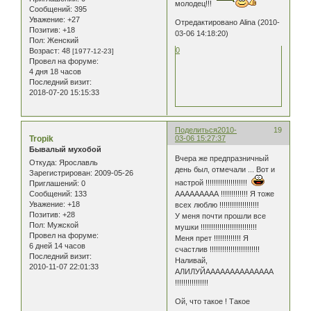
молодец!!!
Сообщений:
395
Уважение:
+27
Отредактировано Alina (2010-
Позитив:
+18
03-06 14:18:20)
Пол:
Женский
0
Возраст:
48
[1977-12-23]
Провел на форуме:
4 дня 18 часов
Последний визит:
2018-07-20 15:15:33
Поделиться
2010-
19
Tropik
03-06 15:27:37
Бывалый мухобой
Вчера же предпразничный
Откуда:
Ярославль
день был, отмечали ... Вот и
Зарегистрирован
: 2009-05-26
настрой !!!!!!!!!!!!!!!!!!!!
Приглашений:
0
Сообщений:
133
ААААААААА !!!!!!!!!!!!! Я тоже
Уважение:
+18
всех люблю !!!!!!!!!!!!!!!!!!!
Позитив:
+28
У меня почти прошли все
Пол:
Мужской
мушки !!!!!!!!!!!!!!!!!!!!!!!!!!!
Провел на форуме:
Меня прет !!!!!!!!!!!!! Я
6 дней 14 часов
счастлив !!!!!!!!!!!!!!!!!!!!!!!!
Последний визит:
Наливай,
2010-11-07 22:01:33
АЛИЛУЙАААААААААААААА
!!!!!!!!!!!!!!!!
Ой, что такое ! Такое