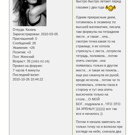
быстро быстро летают перед
глазами ) два года
Одним прекрасным днем,
готовилась в экзамену по
высшей математике, писала
Откуда:
Казань
там формулы на тетрадном
Зарегистрирован
: 2010-03-05
листе...и такая ...опа...
Приглашений:
0
смотрю точка какая то на
Сообщений:
26
странице, я ее хотела
Уважение:
+26
стряхнуть с листа...потрясла
Позитив:
+3
тетрадь, положила....потом
Пол:
Женский
опять смотрю...она
Возраст:
35
[1991-02-26]
появилась только в другом
Провел на форуме:
месте....я такая не поняла...
7 часов 4 минуты
Последний визит:
еще раз смахнула ее рукой,
2010-10-26 10:44:22
вроде исчезла... потом че то
отвлеклась, отвела глаза в
сторону и тут она опять
выскочила только на
столе....О МОЙ
БОГ...подумала я...ЧТО ЭТО
ЗА ХРЕНЬ!!! )))))))) вот так
все и началось ))
Потом я начала замечать не
только точку но и волоски при
взгляде на небо, сначала два