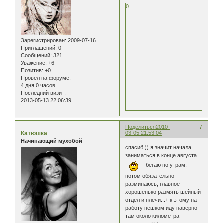
0
Зарегистрирован
: 2009-07-16
Приглашений:
0
Сообщений:
321
Уважение:
+6
Позитив:
+0
Провел на форуме:
4 дня 0 часов
Последний визит:
2013-05-13 22:06:39
Поделиться
2010-
7
Катюшка
03-05 21:53:04
Начинающий мухобой
спасиб )) я значит начала
заниматься в конце августа
бегаю по утрам,
потом обязательно
разминаюсь, главное
хорошенько размять шейный
отдел и плечи...+ к этому на
работу пешком иду наверно
там около километра