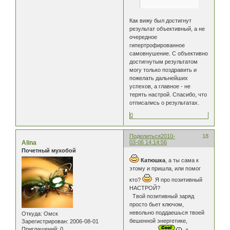
Как вижу был достигнут
результат объективный, а не
очередное
гипертрофированное
самовнушение. С объективно
достигнутым результатом
могу только поздравить и
пожелать дальнейших
успехов, а главное - не
терять настрой. Спасибо, что
отписались о результатах.
0
Поделиться
2010-
18
Alina
03-06 14:14:56
Почетный мухобой
Катюшка
, а ты сама к
этому и пришла, или помог
кто?
Я про позитивный
НАСТРОЙ?
Твой позитивный заряд
просто бьет ключом,
невольно поддаешься твоей
Откуда:
Омск
бешенной энергетике,
Зарегистрирован
: 2006-08-01
Приглашений:
0