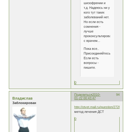
шизофрении и
т.д. Надеюсь ни у
кого тут таких
заболеваний нет.
Но если есть
сомнения -
лучше
проконсультироваться
с врачем...
Пока все..
Присоединяйтесь!
Если есть
вопросы -
пишите.
0
Поделиться
2010-
94
Владислав
01-22 00:43:47
Заблокирован
http://otvet.mail.ru/question/27284753/
метод лечения ДСТ
0