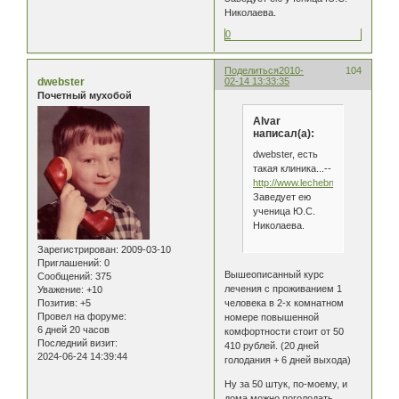
Николаева.
0
Поделиться
2010-
104
dwebster
02-14 13:33:35
Почетный мухобой
Alvar
написал(а):
dwebster, есть
такая клиника...--
http://www.lechebnoegolodanie.ru
Заведует ею
ученица Ю.С.
Николаева.
Зарегистрирован
: 2009-03-10
Приглашений:
0
Вышеописанный курс
Сообщений:
375
лечения с проживанием 1
Уважение:
+10
человека в 2-х комнатном
Позитив:
+5
Провел на форуме:
номере повышенной
6 дней 20 часов
комфортности стоит от 50
Последний визит:
410 рублей. (20 дней
2024-06-24 14:39:44
голодания + 6 дней выхода)
Ну за 50 штук, по-моему, и
дома можно поголодать...