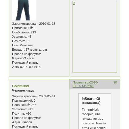
0
Зарегистрирован
: 2010-01-13
Приглашений:
0
Сообщений:
213
Уважение:
+5
Позитив:
+3
Пол:
Мужской
Возраст:
37
[1988-11-08]
Провел на форуме:
6 дней 23 часа
Последний визит:
2010-02-09 00:44:09
Поделиться
2010-
90
Goldmund
01-15 13:26:51
Человек-паук
Зарегистрирован
: 2009-05-14
InSearchOf
Приглашений:
0
написал(а):
Сообщений:
267
Уважение:
+12
Тут ещё brk
Позитив:
+10
говорил, что
Провел на форуме:
голодание ему
4 дня 8 часов
помогло. Только
Последний визит:
я так и не понял -