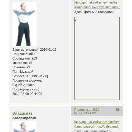
http://go.mail.ru/framev.html?q=
&amp;pageurl=http://video.mail.ru/ma
Здесь фильм о голодании
0
Зарегистрирован
: 2010-01-13
Приглашений:
0
Сообщений:
213
Уважение:
+5
Позитив:
+3
Пол:
Мужской
Возраст:
37
[1988-11-08]
Провел на форуме:
6 дней 23 часа
Последний визит:
2010-02-09 00:44:09
Поделиться
2010-
88
Владислав
01-14 23:41:02
Заблокирован
http://go.mail.ru/framev.html?q=
&amp;pageurl=http://video.mail.ru/ma
Здесь еще один ролик о