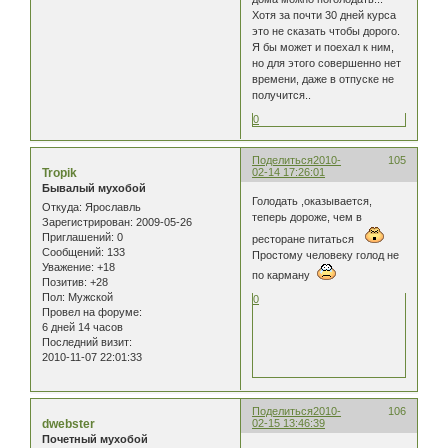
Хотя за почти 30 дней курса
это не сказать чтобы дорого.
Я бы может и поехал к ним,
но для этого совершенно нет
времени, даже в отпуске не
получится..
0
Поделиться
2010-
105
Tropik
02-14 17:26:01
Бывалый мухобой
Голодать ,оказывается,
Откуда:
Ярославль
теперь дороже, чем в
Зарегистрирован
: 2009-05-26
Приглашений:
0
ресторане питаться
Сообщений:
133
Простому человеку голод не
Уважение:
+18
по карману
Позитив:
+28
Пол:
Мужской
0
Провел на форуме:
6 дней 14 часов
Последний визит:
2010-11-07 22:01:33
Поделиться
2010-
106
dwebster
02-15 13:46:39
Почетный мухобой