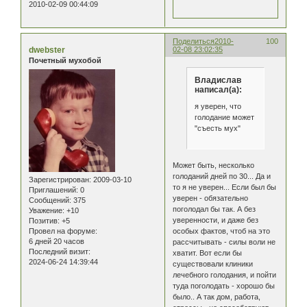
2010-02-09 00:44:09
Поделиться
2010-
100
dwebster
02-08 23:02:35
Почетный мухобой
Владислав
написал(а):
я уверен, что
голодание может
"съесть мух"
Может быть, несколько
голоданий дней по 30... Да и
Зарегистрирован
: 2009-03-10
то я не уверен... Если был бы
Приглашений:
0
уверен - обязательно
Сообщений:
375
поголодал бы так. А без
Уважение:
+10
уверенности, и даже без
Позитив:
+5
Провел на форуме:
особых фактов, чтоб на это
6 дней 20 часов
рассчитывать - силы воли не
Последний визит:
хватит. Вот если бы
2024-06-24 14:39:44
существовали клиники
лечебного голодания, и пойти
туда поголодать - хорошо бы
было.. А так дом, работа,