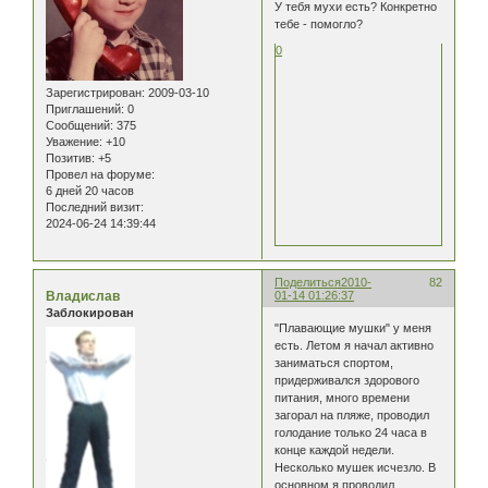
У тебя мухи есть? Конкретно
тебе - помогло?
0
Зарегистрирован
: 2009-03-10
Приглашений:
0
Сообщений:
375
Уважение:
+10
Позитив:
+5
Провел на форуме:
6 дней 20 часов
Последний визит:
2024-06-24 14:39:44
Поделиться
2010-
82
Владислав
01-14 01:26:37
Заблокирован
"Плавающие мушки" у меня
есть. Летом я начал активно
заниматься спортом,
придерживался здорового
питания, много времени
загорал на пляже, проводил
голодание только 24 часа в
конце каждой недели.
Несколько мушек исчезло. В
основном я проводил