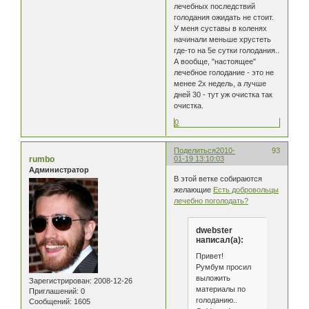
лечебных последствий
голодания ожидать не стоит.
У меня суставы в коленях
начинали меньше хрустеть
где-то на 5е сутки голодания..
А вообще, "настоящее"
лечебное голодание - это не
менее 2х недель, а лучше
дней 30 - тут уж очистка так
очистка.
0
Поделиться
2010-
93
rumbo
01-19 13:10:03
Администратор
В этой ветке собираются
желающие
Есть добровольцы
лечебно поголодать?
dwebster
написал(а):
Привет!
Румбум просил
выложить
Зарегистрирован
: 2008-12-26
материалы по
Приглашений:
0
голоданию..
Сообщений:
1605