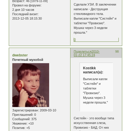
Возраст:
46
[1979-11-09]
Сделали УЗИ. В заключении
Провел на форуме:
написали - Деструкция
2 дня 10 часов
стекловидного тела.
Последний визит:
2013-12-05 18:15:30
Выписали капли "Систейн" и
таблетки "Провизио".
Мушка через 3 недели
прошла."
0
Поделиться
2010-
98
dwebster
01-22 17:45:24
Почетный мухобой
Kostikk
написал(а):
Выписали капли
"Систейн" и
таблетки
"Провизио".
Мушка через 3
недели прошла."
Зарегистрирован
: 2009-03-10
Приглашений:
0
Систейн - это вообще типа
Сообщений:
375
искусственная слеза,
Уважение:
+10
Провизио - БАД. От них
Позитив:
+5