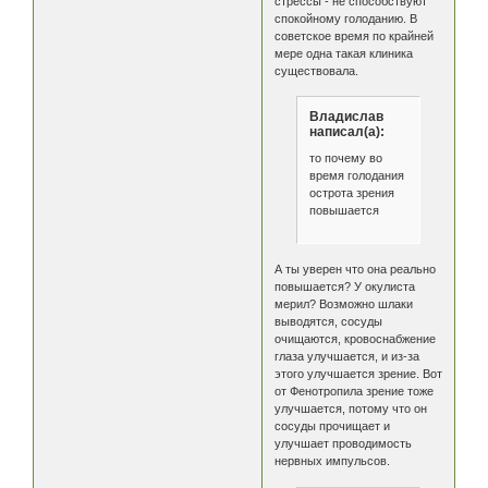
стрессы - не способствуют
спокойному голоданию. В
советское время по крайней
мере одна такая клиника
существовала.
Владислав
написал(а):
то почему во
время голодания
острота зрения
повышается
А ты уверен что она реально
повышается? У окулиста
мерил? Возможно шлаки
выводятся, сосуды
очищаются, кровоснабжение
глаза улучшается, и из-за
этого улучшается зрение. Вот
от Фенотропила зрение тоже
улучшается, потому что он
сосуды прочищает и
улучшает проводимость
нервных импульсов.