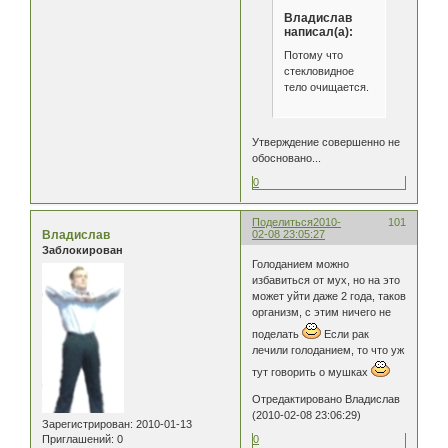
Владислав
написал(а):
Потому что
стекловидное
тело очищается.
Утверждение совершенно не
обосновано...
0
Поделиться
2010-
101
Владислав
02-08 23:05:27
Заблокирован
Голоданием можно
избавиться от мух, но на это
может уйти даже 2 года, таков
организм, с этим ничего не
поделать
Если рак
лечили голоданием, то что уж
тут говорить о мушках
Отредактировано Владислав
(2010-02-08 23:06:29)
Зарегистрирован
: 2010-01-13
Приглашений:
0
0