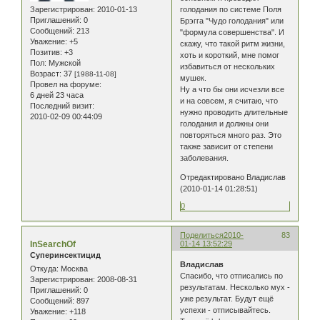
Зарегистрирован
: 2010-01-13
голодания по системе Поля
Приглашений:
0
Брэгга "Чудо голодания" или
Сообщений:
213
"формула совершенства". И
Уважение:
+5
скажу, что такой ритм жизни,
Позитив:
+3
хоть и короткий, мне помог
Пол:
Мужской
избавиться от нескольких
Возраст:
37
[1988-11-08]
мушек.
Провел на форуме:
Ну а что бы они исчезли все
6 дней 23 часа
и на совсем, я считаю, что
Последний визит:
нужно проводить длительные
2010-02-09 00:44:09
голодания и должны они
повторяться много раз. Это
также зависит от степени
заболевания.
Отредактировано Владислав
(2010-01-14 01:28:51)
0
Поделиться
2010-
83
InSearchOf
01-14 13:52:29
Суперинсектицид
Владислав
Откуда:
Москва
Спасибо, что отписались по
Зарегистрирован
: 2008-08-31
результатам. Несколько мух -
Приглашений:
0
уже результат. Будут ещё
Сообщений:
897
успехи - отписывайтесь.
Уважение:
+118