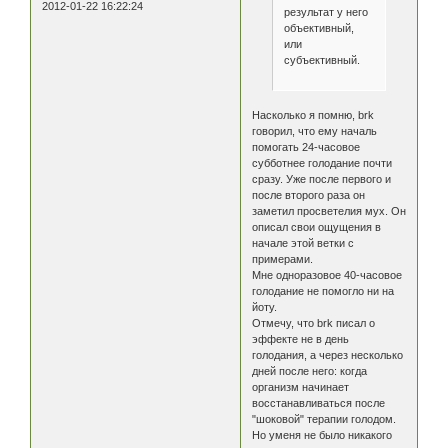
2012-01-22 16:22:24
результат у него
объективный,
или
субъективный.
Насколько я помню, brk
говорил, что ему началь
помогать 24-часовое
субботнее голодание почти
сразу. Уже после первого и
после второго раза он
заметил просветелия мух. Он
описал свои ощущения в
начале этой ветки с
примерами.
Мне одноразовое 40-часовое
голодание не помогло ни на
йоту.
Отмечу, что brk писал о
эффекте не в день
голодания, а через несколько
дней после него: когда
организм начинает
восстанавливаться после
"шоковой" терапии голодом.
Но уменя не было никакого