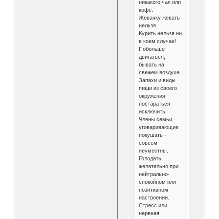
никакого чая или
кофе.
Жевачку жевать
нельзя.
Курить нельзя ни
в коем случае!
Побольше
двигаться,
бывать на
свежем воздухе.
Запахи и виды
пищи из своего
окружения
постараться
исключить.
Члены семьи,
уговаривающие
покушать -
совсем
неуместны.
Голодать
желательно при
нейтрально-
спокойном или
позитивном
настроении.
Стресс или
нервная