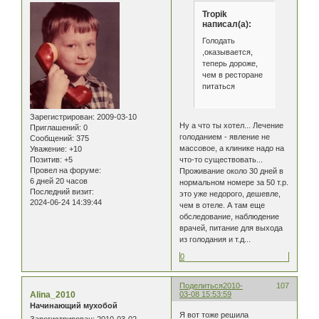
Tropik
написал(а):
Голодать
,оказывается,
теперь дороже,
чем в ресторане
питаться
Зарегистрирован
: 2009-03-10
Ну а что ты хотел... Лечение
Приглашений:
0
голоданием - явление не
Сообщений:
375
массовое, а клинике надо на
Уважение:
+10
что-то существовать...
Позитив:
+5
Провел на форуме:
Проживание около 30 дней в
6 дней 20 часов
нормальном номере за 50 т.р.
Последний визит:
это уже недорого, дешевле,
2024-06-24 14:39:44
чем в отеле. А там еще
обследование, наблюдение
врачей, питание для выхода
из голодания и т.д...
0
Поделиться
2010-
107
Alina_2010
03-08 15:53:59
Начинающий мухобой
Я вот тоже решила
Зарегистрирован
: 2010-03-02