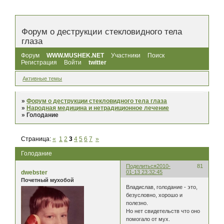
Форум о деструкции стекловидного тела
глаза
Форум
WWW.MUSHEK.NET
Участники
Поиск
Регистрация
Войти
twitter
Активные темы
»
Форум о деструкции стекловидного тела глаза
»
Народная медицина и нетрадиционное лечение
»
Голодание
Страница:
«
1
2
3
4
5
6
7
»
Голодание
Поделиться
2010-
81
dwebster
01-13 23:32:45
Почетный мухобой
Владислав, голодание - это,
безусловно, хорошо и
полезно.
Но нет свидетельств что оно
помогало от мух.