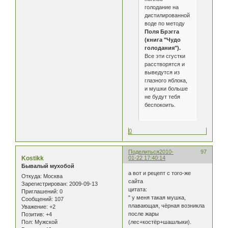
голодание на
дистилированной
воде по методу
Поля Брэгга
(книга "Чудо
голодания").
Все эти сгустки
расстворятся и
выведутся из
глазного яблока,
и мушки больше
не будут тебя
беспокоить.
0
Поделиться
2010-
97
Kostikk
01-22 17:40:14
Бывалый мухобой
а вот и рецепт с того-же
Откуда:
Москва
сайта
Зарегистрирован
: 2009-09-13
цитата:
Приглашений:
0
" у меня такая мушка,
Сообщений:
107
плавающая, чёрная возникла
Уважение:
+2
после жары
Позитив:
+4
Пол:
Мужской
(лес+костёр+шашлыки).