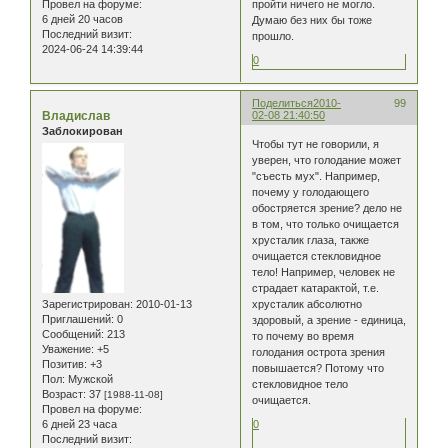
Провел на форуме:
пройти ничего не могло.
6 дней 20 часов
Думаю без них бы тоже
Последний визит:
прошло.
2024-06-24 14:39:44
0
Поделиться
2010-
99
Владислав
02-08 21:40:50
Заблокирован
Чтобы тут не говорили, я
уверен, что голодание может
"съесть мух". Например,
почему у голодающего
обостряется зрение? дело не
в том, что только очищается
хрусталик глаза, также
очищается стекловидное
тело! Например, человек не
страдает катарактой, т.е.
Зарегистрирован
: 2010-01-13
хрусталик абсолютно
Приглашений:
0
здоровый, а зрение - единица,
Сообщений:
213
то почему во время
Уважение:
+5
голодания острота зрения
Позитив:
+3
повышается? Потому что
Пол:
Мужской
стекловидное тело
Возраст:
37
[1988-11-08]
очищается.
Провел на форуме:
6 дней 23 часа
0
Последний визит: