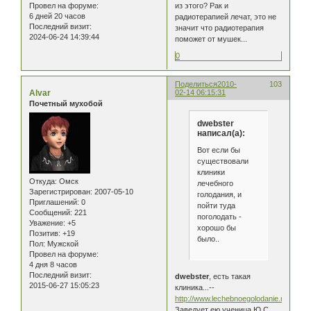
Провел на форуме:
из этого? Рак и
6 дней 20 часов
радиотерапией лечат, это не
Последний визит:
значит что радиотерапия
2024-06-24 14:39:44
поможет от мушек...
0
Поделиться
2010-
103
Alvar
02-14 06:15:31
Почетный мухобой
dwebster
написал(а):
Вот если бы
существовали
клиники
Откуда:
Омск
лечебного
Зарегистрирован
: 2007-05-10
голодания, и
Приглашений:
0
пойти туда
Сообщений:
221
поголодать -
Уважение:
+5
хорошо бы
Позитив:
+19
было..
Пол:
Мужской
Провел на форуме:
4 дня 8 часов
Последний визит:
dwebster
, есть такая
2015-06-27 15:05:23
клиника...--
http://www.lechebnoegolodanie.ru/
Заведует ею ученица Ю.С.