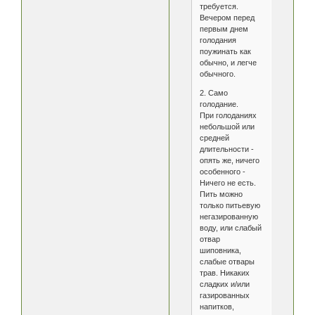
требуется.
Вечером перед
первым днем
голодания
поужинать как
обычно, и легче
обычного.
2. Само
голодание.
При голоданиях
небольшой или
средней
длительности -
опять же, ничего
особенного -
Ничего не есть.
Пить можно
только питьевую
негазированную
воду, или слабый
отвар
шиповника,
слабые отвары
трав. Никаких
сладких и/или
газированных
напитков,