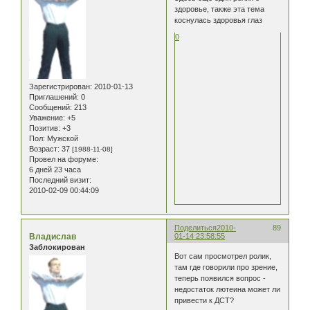
здоровье, также эта тема
коснулась здоровья глаз
0
Зарегистрирован
: 2010-01-13
Приглашений:
0
Сообщений:
213
Уважение:
+5
Позитив:
+3
Пол:
Мужской
Возраст:
37
[1988-11-08]
Провел на форуме:
6 дней 23 часа
Последний визит:
2010-02-09 00:44:09
Поделиться
2010-
89
Владислав
01-14 23:58:55
Заблокирован
Вот сам просмотрел ролик,
там где говорили про зрение,
теперь появился вопрос -
недостаток лютеина может ли
привести к ДСТ?