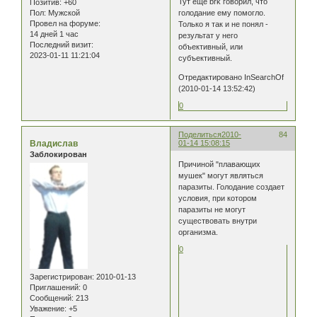
Тут ещё brk говорил, что
Позитив:
+60
Пол:
Мужской
голодание ему помогло.
Провел на форуме:
Только я так и не понял -
14 дней 1 час
результат у него
Последний визит:
объективный, или
2023-01-11 11:21:04
субъективный.
Отредактировано InSearchOf
(2010-01-14 13:52:42)
0
Поделиться
2010-
84
Владислав
01-14 15:08:15
Заблокирован
Причиной "плавающих
мушек" могут являться
паразиты. Голодание создает
условия, при котором
паразиты не могут
существовать внутри
организма.
0
Зарегистрирован
: 2010-01-13
Приглашений:
0
Сообщений:
213
Уважение:
+5