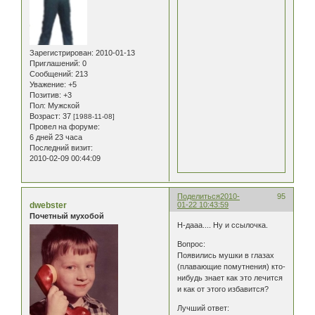
Зарегистрирован
: 2010-01-13
Приглашений:
0
Сообщений:
213
Уважение:
+5
Позитив:
+3
Пол:
Мужской
Возраст:
37
[1988-11-08]
Провел на форуме:
6 дней 23 часа
Последний визит:
2010-02-09 00:44:09
Поделиться
2010-
95
dwebster
01-22 10:43:59
Почетный мухобой
Н-дааа.... Ну и ссылочка.
Вопрос:
Появились мушки в глазах
(плавающие помутнения) кто-
нибудь знает как это лечится
и как от этого избавится?
Лучший ответ: