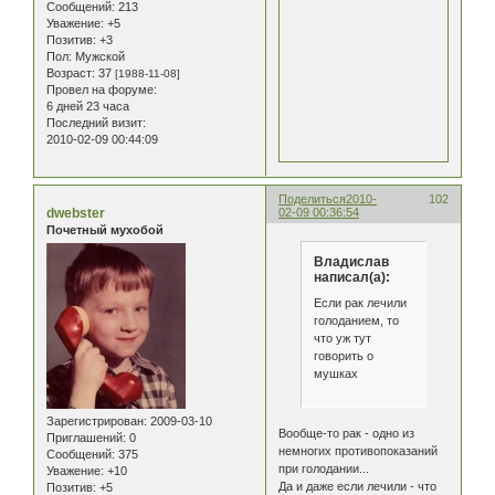
Сообщений:
213
Уважение:
+5
Позитив:
+3
Пол:
Мужской
Возраст:
37
[1988-11-08]
Провел на форуме:
6 дней 23 часа
Последний визит:
2010-02-09 00:44:09
Поделиться
2010-
102
dwebster
02-09 00:36:54
Почетный мухобой
Владислав
написал(а):
Если рак лечили
голоданием, то
что уж тут
говорить о
мушках
Зарегистрирован
: 2009-03-10
Вообще-то рак - одно из
Приглашений:
0
немногих противопоказаний
Сообщений:
375
при голодании...
Уважение:
+10
Да и даже если лечили - что
Позитив:
+5