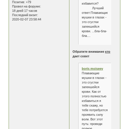
Позитив:
+79
избавится?
Провел на форуме:
Лучший
18 дней 17 часов
ответ:Плавающие
Последний визит:
мушки в глазах -
2020-02-07 23:58:44
это сгустки
запекшейся
крови. ...бла-бла-
бла....
Обратите внимание
кто
дает совет
boris moiseev
Плавающие
мушки в глазах -
это сгустки
запекшейся
крови. Как от
этого полностью
избавиться я
тебе скажу, но
тебе потребуется
проявить силу
воли. Вот этот
путь: проведи
полное