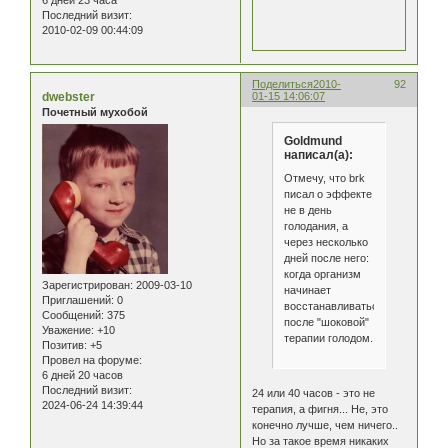
6 дней 23 часа
Последний визит:
2010-02-09 00:44:09
Поделиться
2010-
92
dwebster
01-15 14:06:07
Почетный мухобой
Goldmund
написал(а):
Отмечу, что brk
писал о эффекте
не в день
голодания, а
через несколько
дней после него:
когда организм
Зарегистрирован
: 2009-03-10
начинает
Приглашений:
0
восстанавливаться
Сообщений:
375
после "шоковой"
Уважение:
+10
терапии голодом.
Позитив:
+5
Провел на форуме:
6 дней 20 часов
Последний визит:
24 или 40 часов - это не
2024-06-24 14:39:44
терапия, а фигня... Не, это
конечно лучше, чем ничего..
Но за такое время никаких