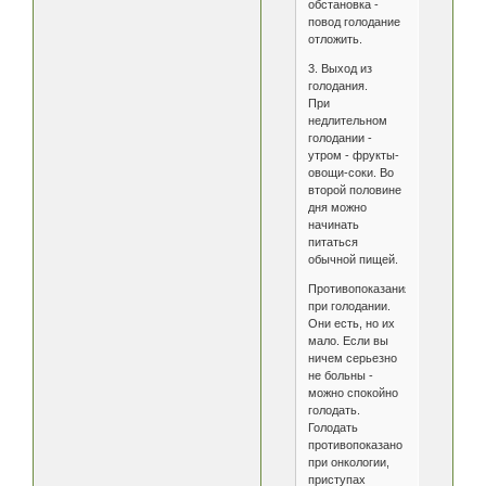
обстановка -
повод голодание
отложить.
3. Выход из
голодания.
При
недлительном
голодании -
утром - фрукты-
овощи-соки. Во
второй половине
дня можно
начинать
питаться
обычной пищей.
Противопоказания
при голодании.
Они есть, но их
мало. Если вы
ничем серьезно
не больны -
можно спокойно
голодать.
Голодать
противопоказано
при онкологии,
приступах