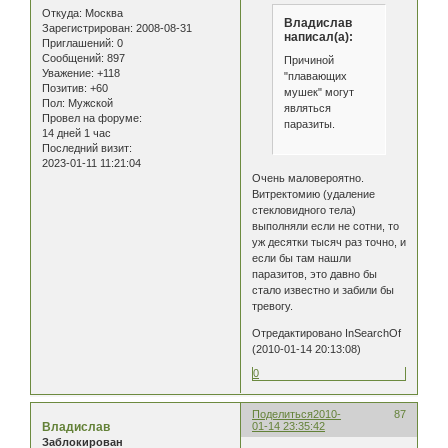
Откуда:
Москва
Владислав
Зарегистрирован
: 2008-08-31
написал(а):
Приглашений:
0
Сообщений:
897
Причиной
Уважение:
+118
"плавающих
Позитив:
+60
мушек" могут
Пол:
Мужской
являться
Провел на форуме:
паразиты.
14 дней 1 час
Последний визит:
2023-01-11 11:21:04
Очень маловероятно.
Витректомию (удаление
стекловидного тела)
выполняли если не сотни, то
уж десятки тысяч раз точно, и
если бы там нашли
паразитов, это давно бы
стало известно и забили бы
тревогу.
Отредактировано InSearchOf
(2010-01-14 20:13:08)
0
Поделиться
2010-
87
Владислав
01-14 23:35:42
Заблокирован