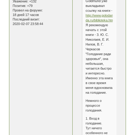
Goldmund уже
Уважение:
+132
выкладывал
Позитив:
+79
Провел на форуме:
ссылку на книги -
18 дней 17 часов
http://www.golodanie-
Последний визит:
da.ru/biblioteka.htm
2020-02-07 23:58:44
Я рекомендую
начать с этой
книги - 3. Ю. С.
Николаев, Е. И.
Нилов, В. Г.
Черкасов
"Голодание ради
здоровья", она
небольшая,
читается быстро
и интересно.
Именно эта книга
в свое время
меня вдохновила
на голодание.
Немного о
процессе
голодания.
1. Вход в
голодание.
Тут ничего
особенного не