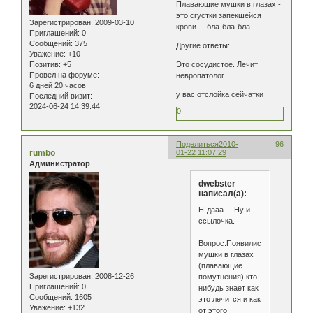
Плавающие мушки в глазах -
это сгустки запекшейся
Зарегистрирован
: 2009-03-10
крови. ...бла-бла-бла....
Приглашений:
0
Сообщений:
375
Другие ответы:
Уважение:
+10
Позитив:
+5
Это сосудистое. Лечит
Провел на форуме:
невропатолог
6 дней 20 часов
у вас отслойка сейчатки
Последний визит:
2024-06-24 14:39:44
0
Поделиться
2010-
96
rumbo
01-22 11:07:29
Администратор
dwebster
написал(а):
Н-дааа.... Ну и
ссылочка.
Вопрос:Появились
мушки в глазах
(плавающие
Зарегистрирован
: 2008-12-26
помутнения) кто-
Приглашений:
0
нибудь знает как
Сообщений:
1605
это лечится и как
Уважение:
+132
от этого