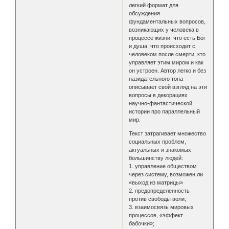
легкий формат для
обсуждения
фундаментальных вопросов,
возникающих у человека в
процессе жизни: что есть Бог
и душа, что происходит с
человеком после смерти, кто
управляет этим миром и как
он устроен. Автор легко и без
назидательного тона
описывает свой взгляд на эти
вопросы в декорациях
научно-фантастической
истории про параллельный
мир.
Текст затрагивает множество
социальных проблем,
актуальных и знакомых
большинству людей:
1. управление обществом
через систему, возможен ли
«выход из матрицы»
2. предопределенность
против свободы воли;
3. взаимосвязь мировых
процессов, «эффект
бабочки»;