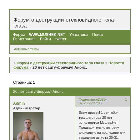
Форум о деструкции стекловидного тела
глаза
Форум
WWW.MUSHEK.NET
Участники
Поиск
Регистрация
Войти
twitter
Активные темы
»
Форум о деструкции стекловидного тела глаза
»
Новости
форума
»
20 лет сайту-форуму! Анонс.
Страница:
1
20 лет сайту-форуму! Анонс.
Поделиться
2025-
1
Admin
07-23 22:27:03
Администратор
Всем привет! 1 сентября
текущего года 20 лет
исполняется Мушек.Нет.
Предварительно встречу
анонсирую на последние дни
выходные августа 30-31.