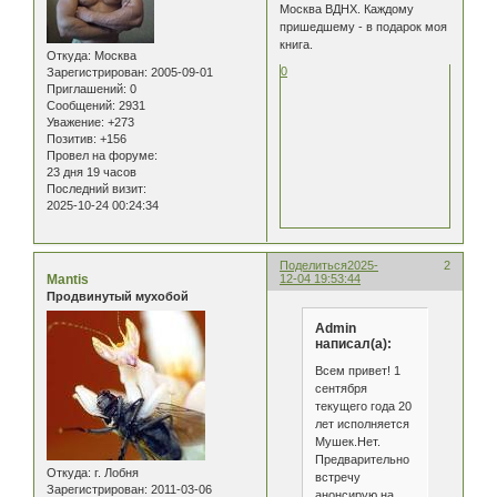
Москва ВДНХ. Каждому
пришедшему - в подарок моя
книга.
Откуда:
Москва
0
Зарегистрирован
: 2005-09-01
Приглашений:
0
Сообщений:
2931
Уважение:
+273
Позитив:
+156
Провел на форуме:
23 дня 19 часов
Последний визит:
2025-10-24 00:24:34
Поделиться
2025-
2
Mantis
12-04 19:53:44
Продвинутый мухобой
Admin
написал(а):
Всем привет! 1
сентября
текущего года 20
лет исполняется
Мушек.Нет.
Предварительно
Откуда:
г. Лобня
встречу
Зарегистрирован
: 2011-03-06
анонсирую на