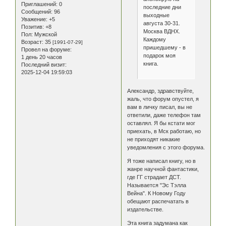
Приглашений:
0
последние дни
Сообщений:
96
выходные
Уважение:
+5
августа 30-31.
Позитив:
+8
Москва ВДНХ.
Пол:
Мужской
Каждому
Возраст:
35
[1991-07-29]
пришедшему - в
Провел на форуме:
подарок моя
1 день 20 часов
книга.
Последний визит:
2025-12-04 19:59:03
Александр, здравствуйте,
жаль, что форум опустел, я
вам в личку писал, вы не
ответили, даже телефон там
оставлял. Я бы кстати мог
приехать, в Мск работаю, но
не приходят никакие
уведомления с этого форума.
Я тоже написал книгу, но в
жанре научной фантастики,
где ГГ страдает ДСТ.
Называется "Эс Тэлла
Вейна". К Новому Году
обещают распечатать в
издательстве.
Эта книга задумана как