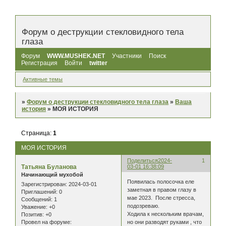
Форум о деструкции стекловидного тела
глаза
Форум
WWW.MUSHEK.NET
Участники
Поиск
Регистрация
Войти
twitter
Активные темы
»
Форум о деструкции стекловидного тела глаза
»
Ваша
история
»
МОЯ ИСТОРИЯ
Страница:
1
МОЯ ИСТОРИЯ
Поделиться
2024-
1
Татьяна Буланова
03-01 16:38:09
Начинающий мухобой
Появилась полосочка еле
Зарегистрирован
: 2024-03-01
заметная в правом глазу в
Приглашений:
0
мае 2023. После стресса,
Сообщений:
1
подозреваю.
Уважение:
+0
Ходила к нескольким врачам,
Позитив:
+0
но они разводят руками , что
Провел на форуме: