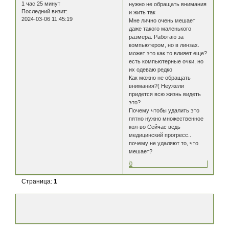
1 час 25 минут
нужно не обращать внимания
Последний визит:
и жить так
2024-03-06 11:45:19
Мне лично очень мешает
даже такого маленького
размера. Работаю за
компьютером, но в линзах.
может это как то влияет еще?
есть компьютерные очки, но
их одеваю редко
Как можно не обращать
внимания?( Неужели
придется всю жизнь видеть
это?
Почему чтобы удалить это
пятно нужно множественное
кол-во Сейчас ведь
медицинский прогресс..
почему не удаляют то, что
мешает?
0
Страница:
1