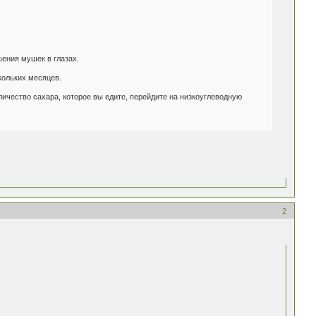
шения мушек в глазах.
кольких месяцев.
личество сахара, которое вы едите, перейдите на низкоуглеводную
2