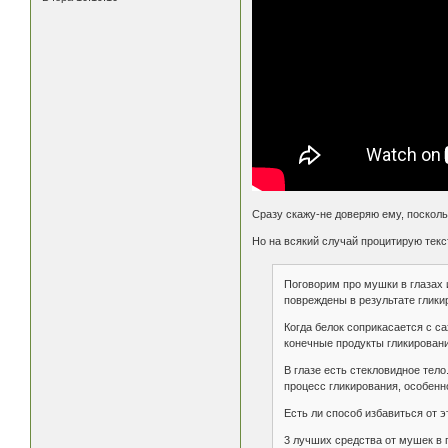
Сразу скажу-не доверяю ему, посколь
Но на всякий случай процитирую текс
Поговорим про мушки в глазах и
повреждены в результате гликир
Когда белок соприкасается с са
конечные продукты гликирования
В глазе есть стекловидное тело
процесс гликирования, особенн
Есть ли способ избавиться от 
3 лучших средства от мушек в 