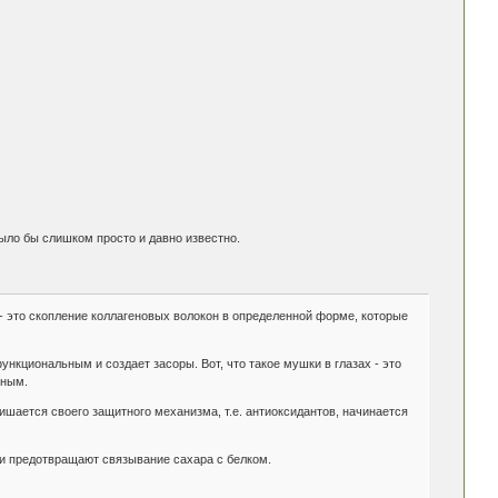
ыло бы слишком просто и давно известно.
х - это скопление коллагеновых волокон в определенной форме, которые
ункциональным и создает засоры. Вот, что такое мушки в глазах - это
тным.
лишается своего защитного механизма, т.е. антиоксидантов, начинается
они предотвращают связывание сахара с белком.