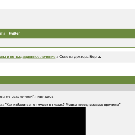
йти
twitter
ина и нетрадиционное лечение
»
Советы доктора Берга.
ных методах лечения", пишу здесь.
рга
"Как избавиться от мушек в глазах? Мушки перед глазами: причины"