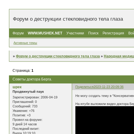
Форум о деструкции стекловидного тела глаза
Форум
WWW.MUSHEK.NET
Участники
Поиск
Регистрация
Во
Активные темы
»
Форум о деструкции стекловидного тела глаза
»
Народная медиц
Страница:
1
Советы доктора Берга.
шрек
Поделиться
2023-11-23 20:09:36
Продвинутый паук
Не могу создать тему в "Консерватив
Зарегистрирован
: 2006-04-19
Приглашений:
0
На ютубе выложили видео доктора Бе
Сообщений:
733
Уважение:
+76
Позитив:
+3
Провел на форуме:
9 дней 14 часов
Последний визит:
Вчера 10:19:10