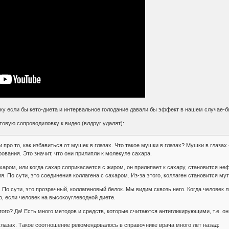
ку если бы кето-диета и интервальное голодание давали бы эффект в нашем случае-б
товую сопроводиловку к видео (влдруг удалят):
 про то, как избавиться от мушек в глазах. Что такое мушки в глазах? Мушки в глаза
ования. Это значит, что они прилипли к молекуле сахара.
харом, или когда сахар соприкасается с жиром, он прилипает к сахару, становится неф
. По сути, это соединения коллагена с сахаром. Из-за этого, коллаген становится му
. По сути, это прозрачный, коллагеновый белок. Мы видим сквозь него. Когда человек 
о, если человек на высокоуглеводной диете.
этого? Да! Есть много методов и средств, которые считаются антигликирующими, т.е. 
глазах. Такое соотношение рекомендовалось в справочнике врача много лет назад: