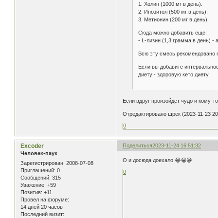
1. Холин (1000 мг в день).
2. Инозитол (500 мг в день).
3. Метионин (200 мг в день).
Сюда можно добавить еще:
- L-лизин (1,3 грамма в день) 
Всю эту смесь рекомендовано п
Если вы добавите интервальное
диету - здоровую кето диету.
Если вдруг произойдёт чудо и кому-т
Отредактировано шрек (2023-11-23 20
0
Excoder
Поделиться
2023-11-24 16:51:32
Человек-паук
О и досюда доехало 😂😁😁
Зарегистрирован
: 2008-07-08
Приглашений:
0
0
Сообщений:
315
Уважение:
+59
Позитив:
+11
Провел на форуме:
14 дней 20 часов
Последний визит: