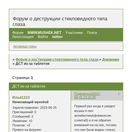
Форум о деструкции стекловидного тела
глаза
Форум
WWW.MUSHEK.NET
Участники
Поиск
Регистрация
Войти
twitter
Активные темы
»
Форум о деструкции стекловидного тела глаза
»
Дневники
»
ДСТ из-за таблеток
Страница:
1
ДСТ из-за таблеток
Поделиться
2023-
1
Илья1223
08-31 23:15:30
Начинающий мухобой
Первый раз когда я увидел
Зарегистрирован
: 2023-06-25
мушки я пил
Приглашений:
0
антибиотики(флемоксин
Сообщений:
2
солютаб) и я не обратил
Уважение:
+0
внимания на на них, потому
Позитив:
+0
что они были видны только
Провел на форуме: