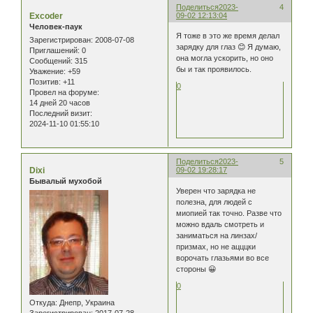
Поделиться
2023-
4
Excoder
09-02 12:13:04
Человек-паук
Я тоже в это же время делал
Зарегистрирован
: 2008-07-08
зарядку для глаз 😊 Я думаю,
Приглашений:
0
она могла ускорить, но оно
Сообщений:
315
бы и так проявилось.
Уважение:
+59
Позитив:
+11
0
Провел на форуме:
14 дней 20 часов
Последний визит:
2024-11-10 01:55:10
Поделиться
2023-
5
Dixi
09-02 19:28:17
Бывалый мухобой
Уверен что зарядка не
полезна, для людей с
миопией так точно. Разве что
можно вдаль смотреть и
заниматься на линзах/
призмах, но не ацццки
ворочать глазьями во все
стороны 😀
0
Откуда:
Днепр, Украина
Зарегистрирован
: 2017-07-28