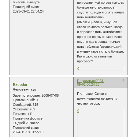
6 часов 3 минуты
при солнечной погоде (мушек
Последний визит:
больше не становилось),
2023-09-01 22:34:24
спустя полгода я опять начал
пить антибиотики
(амоксициллин), и мушек
стало намного больше, когда
я перестал пить антибиотики
прогресс опять остановился,
спустя два месяца я начал
пить таблетки (изопринозин)
и мушек снова стало больше.
Как можно остановить
прогресс?
0
Поделиться
2023-
2
Excoder
09-01 00:24:23
Человек-паук
Пил такие. Связи с
Зарегистрирован
: 2008-07-08
помутнениями не заметил,
Приглашений:
0
честно говоря.
Сообщений:
315
Уважение:
+59
0
Позитив:
+11
Провел на форуме:
14 дней 20 часов
Последний визит:
2024-11-10 01:55:10