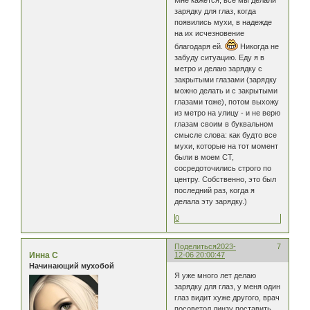
Мне кажется, все мы делали
зарядку для глаз, когда
появились мухи, в надежде
на их исчезновение
благодаря ей.
Никогда не
забуду ситуацию. Еду я в
метро и делаю зарядку с
закрытыми глазами (зарядку
можно делать и с закрытыми
глазами тоже), потом выхожу
из метро на улицу - и не верю
глазам своим в буквальном
смысле слова: как будто все
мухи, которые на тот момент
были в моем СТ,
сосредоточились строго по
центру. Собственно, это был
последний раз, когда я
делала эту зарядку.)
0
Поделиться
2023-
7
Инна C
12-06 20:00:47
Начинающий мухобой
Я уже много лет делаю
зарядку для глаз, у меня один
глаз видит хуже другого, врач
посоветол линзу поставить