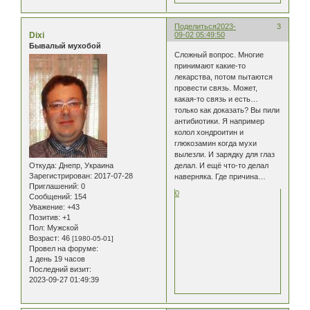
Поделиться
2023-
3
Dixi
09-02 05:49:50
Бывалый мухобой
Сложный вопрос. Многие
принимают какие-то
лекарства, потом пытаются
провести связь. Может,
какая-то связь и есть…
только как доказать? Вы пили
антибиотики. Я например
колол хондроитин и
глюкозамин когда мухи
вылезли. И зарядку для глаз
Откуда:
Днепр, Украина
делал. И ещё что-то делал
Зарегистрирован
: 2017-07-28
наверняка. Где причина…
Приглашений:
0
0
Сообщений:
154
Уважение:
+43
Позитив:
+1
Пол:
Мужской
Возраст:
46
[1980-05-01]
Провел на форуме:
1 день 19 часов
Последний визит:
2023-09-27 01:49:39