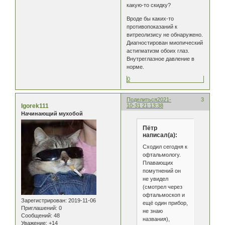
какую-то скидку?
Вроде бы каких-то
противопоказаний к
витреолизису не обнаружено.
Диагностирован миопический
астигматизм обоих глаз.
Внутреглазное давление в
норме.
0
Поделиться
2021-
3
Igorek111
10-31 21:13:38
Начинающий мухобой
Пётр
написал(а):
Сходил сегодня к
офтальмологу.
Плавающих
помутнений он
не увидел
(смотрел через
офтальмоскоп и
Зарегистрирован
: 2019-11-06
ещё один прибор,
Приглашений:
0
не знаю
Сообщений:
48
названия),
Уважение:
+14