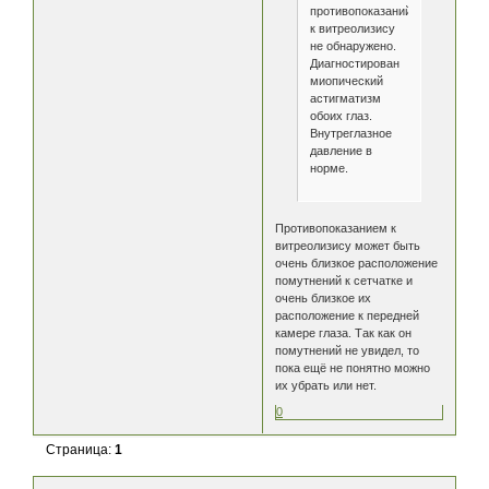
противопоказаний
к витреолизису
не обнаружено.
Диагностирован
миопический
астигматизм
обоих глаз.
Внутреглазное
давление в
норме.
Противопоказанием к
витреолизису может быть
очень близкое расположение
помутнений к сетчатке и
очень близкое их
расположение к передней
камере глаза. Так как он
помутнений не увидел, то
пока ещё не понятно можно
их убрать или нет.
0
Страница:
1