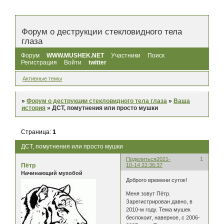
Форум о деструкции стекловидного тела
глаза
Форум
WWW.MUSHEK.NET
Участники
Поиск
Регистрация
Войти
twitter
Активные темы
»
Форум о деструкции стекловидного тела глаза
»
Ваша
история
»
ДСТ, помутнения или просто мушки
Страница:
1
ДСТ, помутнения или просто мушки
Поделиться
2021-
1
Пётр
10-14 22:36:37
Начинающий мухобой
Доброго времени суток!
Меня зовут Пётр.
Зарегистрирован давно, в
2010-м году. Тема мушек
беспокоит, наверное, с 2006-