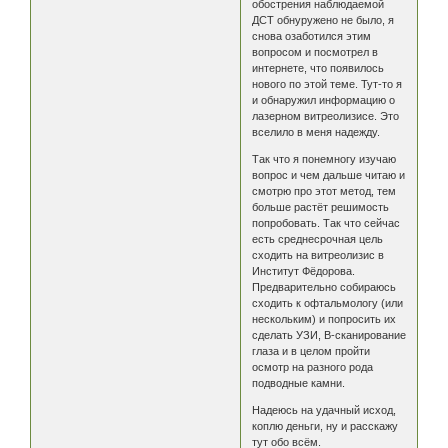
обострения наблюдаемой
ДСТ обнуружено не было, я
снова озаботился этим
вопросом и посмотрел в
интернете, что появилось
нового по этой теме. Тут-то я
и обнаружил информацию о
лазерном витреолизисе. Это
вселило в меня надежду.
Так что я понемногу изучаю
вопрос и чем дальше читаю и
смотрю про этот метод, тем
больше растёт решимость
попробовать. Так что сейчас
есть среднесрочная цель
сходить на витреолизис в
Институт Фёдорова.
Предварительно собираюсь
сходить к офтальмологу (или
нескольким) и попросить их
сделать УЗИ, B-сканирование
глаза и в целом пройти
осмотр на разного рода
подводные камни.
Надеюсь на удачный исход,
коплю деньги, ну и расскажу
тут обо всём.