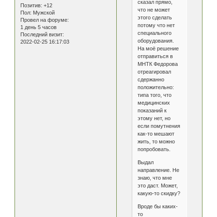
сказал прямо,
Позитив:
+12
что не может
Пол:
Мужской
этого сделать
Провел на форуме:
потому что нет
1 день 5 часов
специального
Последний визит:
оборудования.
2022-02-25 16:17:03
На моё решение
отправиться в
МНТК Федорова
отреагировал
сдержанно
положительно:
типа того, что
медицинских
показаний к
этому нет, но
если помутнения
как-то мешают
жить, то можно
попробовать.
Выдал
направление. Не
знаю, что мне
это даст. Может,
какую-то скидку?
Вроде бы каких-
то