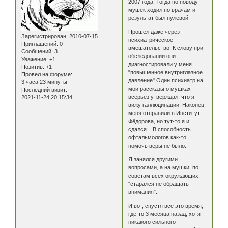
2007 года. Тогда по поводу
мушек ходил по врачам и
результат был нулевой.
Прошёл даже через
Зарегистрирован
: 2010-07-15
психиатрическое
Приглашений:
0
вмешательство. К слову при
Сообщений:
3
обследовании они
Уважение:
+1
диагностировали у меня
Позитив:
+1
"повышенное внутриглазное
Провел на форуме:
давление" Один психиатр на
3 часа 23 минуты
мои рассказы о мушках
Последний визит:
всерьёз утверждал, что я
2021-11-24 20:15:34
вижу галлюцинации. Наконец,
меня отправили в Институт
Фёдорова, но тут-то я и
сдался... В способность
офтальмологов как-то
помочь веры не было.
Я занялся другими
вопросами, а на мушки, по
советам всех окружающих,
"старался не обращать
внимания".
И вот, спустя всё это время,
где-то 3 месяца назад, хотя
никакого сильного