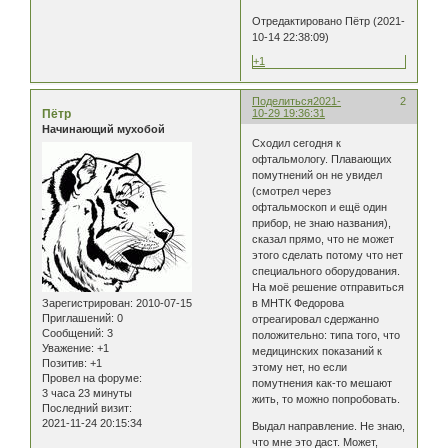
Отредактировано Пётр (2021-
10-14 22:38:09)
+1
Поделиться
2021-
2
Пётр
10-29 19:36:31
Начинающий мухобой
Сходил сегодня к
офтальмологу. Плавающих
помутнений он не увидел
(смотрел через
офтальмоскоп и ещё один
прибор, не знаю названия),
сказал прямо, что не может
этого сделать потому что нет
специального оборудования.
На моё решение отправиться
Зарегистрирован
: 2010-07-15
в МНТК Федорова
Приглашений:
0
отреагировал сдержанно
Сообщений:
3
положительно: типа того, что
Уважение:
+1
медицинских показаний к
Позитив:
+1
этому нет, но если
Провел на форуме:
помутнения как-то мешают
3 часа 23 минуты
жить, то можно попробовать.
Последний визит:
2021-11-24 20:15:34
Выдал направление. Не знаю,
что мне это даст. Может,