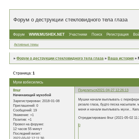
Форум о деструкции стекловидного тела глаза
Форум
WWW.MUSHEK.NET
Участники
Поиск
Регистрация
Во
Активные темы
»
Форум о деструкции стекловидного тела глаза
»
Ваша история
»
Страница:
1
Мухи взбесились
Ilnur
Поделиться
2021-04-27 12:26:13
Начинающий мухобой
Мушки начали выплывать с переферий,
Зарегистрирован
: 2018-01-08
резало глаза, будто песка насыпали. м
Приглашений:
0
меня и начали выплывать мухи... Капа
Сообщений:
19
Уважение:
+1
Отредактировано Ilnur (2021-05-02 11:
Позитив:
+1
Провел на форуме:
0
12 часов 55 минут
Последний визит:
2022-03-02 12:11:30