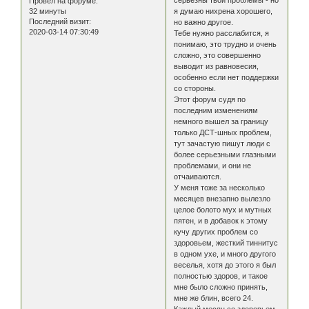
серьезны твои проблемы - но
Провел на форуме:
32 минуты
я думаю нихрена хорошего,
Последний визит:
но важно другое.
2020-03-14 07:30:49
Тебе нужно расслабится, я
понимаю, это трудно и очень
сложно, это совершенно
выводит из равновесия,
особенно если нет поддержки
со стороны.
Этот форум судя по
последним изменениям
немного вышел за границу
только ДСТ-шных проблем,
тут зачастую пишут люди с
более серьезными глазными
проблемами, и они не
отчаиваются.
У меня тоже за несколько
месяцев внезапно вылезло
целое болото мух и мутных
пятен, и в добавок к этому
кучу других проблем со
здоровьем, жесткий тиннитус
в одном ухе, и много другого
веселья, хотя до этого я был
полностью здоров, и такое
мне было сложно принять,
мне же блин, всего 24.