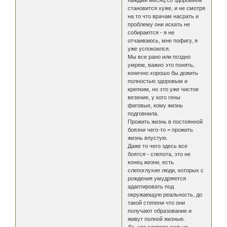
Каждый месяц со здоровьем
становится хуже, и не смотря
на то что врачам насрать и
проблему они искать не
собираются - я не
отчаиваюсь, мне пофигу, я
уже успокоился.
Мы все рано или поздно
умрем, важно это понять,
конечно хорошо бы дожить
полностью здоровым и
крепким, но это уже чистое
везение, у кого гены
фиговые, кому жизнь
подговнила.
Прожить жизнь в постоянной
боязни чего-то = прожить
жизнь впустую.
Даже то чего здесь все
боятся - слепота, это не
конец жизни, есть
слепоглухие люди, которых с
рождения умудряются
адаптировать под
окружающую реальность, до
такой степени что они
получают образование и
живут полной жизнью.