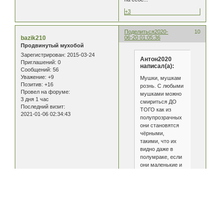
+3
Поделиться
2020-
10
bazik210
06-20 01:05:36
Продвинутый мухобой
Зарегистрирован
: 2015-03-24
Антон2020
Приглашений:
0
написал(а):
Сообщений:
56
Уважение:
+9
Мушки, мушкам
Позитив:
+16
рознь. С любыми
Провел на форуме:
мушками можно
3 дня 1 час
смириться ДО
Последний визит:
ТОГО как из
2021-01-06 02:34:43
полупрозрачных
они становятся
чёрными,
такими, что их
видно даже в
полумраке, если
они маленькие и
их не больше 4-
5, пожалуй тоже
можно их
игнорировать, а
если в разы
больше??? Это
как с мигренью,