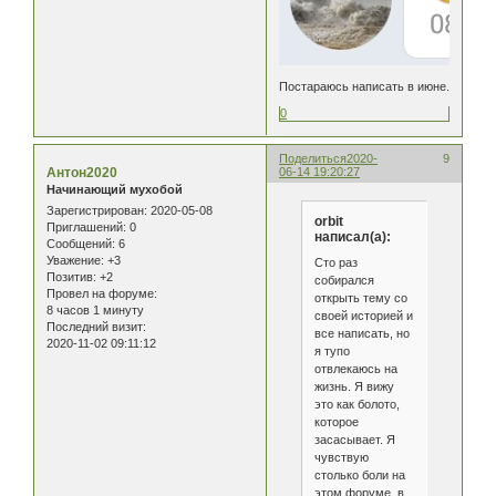
Постараюсь написать в июне.
0
Поделиться
2020-
9
Антон2020
06-14 19:20:27
Начинающий мухобой
Зарегистрирован
: 2020-05-08
orbit
Приглашений:
0
написал(а):
Сообщений:
6
Уважение:
+3
Сто раз
Позитив:
+2
собирался
Провел на форуме:
открыть тему со
8 часов 1 минуту
своей историей и
Последний визит:
все написать, но
2020-11-02 09:11:12
я тупо
отвлекаюсь на
жизнь. Я вижу
это как болото,
которое
засасывает. Я
чувствую
столько боли на
этом форуме, в