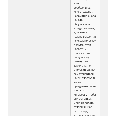
этих
сообщениях...
Мне страшно и
неприятно снова
начать
обдумывать
каждую мелочь,
я, кажется,
только вышел из
психологической
тюрьмы этой
напасти и
стараюсь жить
по лучшему
совету : не
замечать, не
отвлекаться, не
всматриваться,
найти счастье в
жизни,
придумать новые
мечты и
интересы, чтобы
они вытащили
меня из болота
отчаяния. Вот,
есть люди,
которые смогли