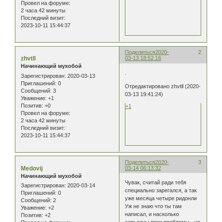
Провел на форуме:
2 часа 42 минуты
Последний визит:
2023-10-11 15:44:37
Поделиться
2020-
2
zhvtll
03-13 18:52:16
Начинающий мухобой
.
Зарегистрирован
: 2020-03-13
Приглашений:
0
Отредактировано zhvtll (2020-
Сообщений:
3
03-13 19:41:24)
Уважение:
+1
Позитив:
+0
+1
Провел на форуме:
2 часа 42 минуты
Последний визит:
2023-10-11 15:44:37
Поделиться
2020-
3
Medovij
03-14 06:13:32
Начинающий мухобой
Чувак, считай ради тебя
Зарегистрирован
: 2020-03-14
специально зарегался, а так
Приглашений:
0
уже месяца четыре ридонли
Сообщений:
2
Уж не знаю что ты там
Уважение:
+2
написал, и насколько
Позитив:
+2