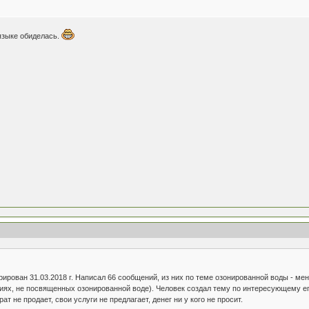
 языке обиделась.
ирован 31.03.2018 г. Написал 66 сообщений, из них по теме озонированной воды - мен
иях, не посвященных озонированной воде). Человек создал тему по интересующему е
т не продает, свои услуги не предлагает, денег ни у кого не просит.