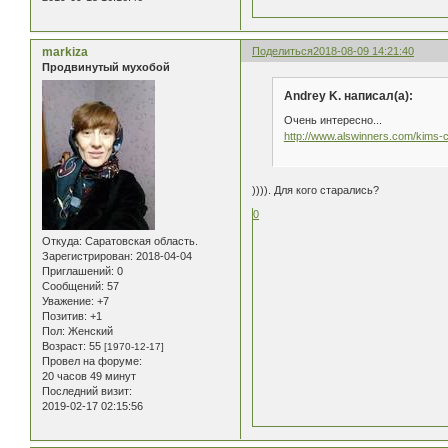
markiza
Поделиться
2018-08-09 14:21:40
Продвинутый мухобой
Andrey K. написал(а):
Очень интересно...
http://www.alswinners.com/kims-c
)))). Для кого старались?
0
Откуда:
Саратовская область.
Зарегистрирован
: 2018-04-04
Приглашений:
0
Сообщений:
57
Уважение:
+7
Позитив:
+1
Пол:
Женский
Возраст:
55
[1970-12-17]
Провел на форуме:
20 часов 49 минут
Последний визит:
2019-02-17 02:15:56