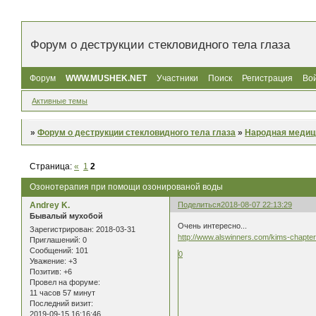
Форум о деструкции стекловидного тела глаза
Форум
WWW.MUSHEK.NET
Участники
Поиск
Регистрация
Во
Активные темы
»
Форум о деструкции стекловидного тела глаза
»
Народная медиц
Страница:
«
1
2
Озонотерапия при помощи озонированой воды
Andrey K.
Поделиться
2018-08-07 22:13:29
Бывалый мухобой
Очень интересно...
Зарегистрирован
: 2018-03-31
http://www.alswinners.com/kims-chapter
Приглашений:
0
Сообщений:
101
0
Уважение:
+3
Позитив:
+6
Провел на форуме:
11 часов 57 минут
Последний визит:
2019-09-15 16:16:46