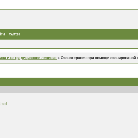
йти
twitter
ина и нетрадиционное лечение
»
Озонотерапия при помощи озонированой
.html