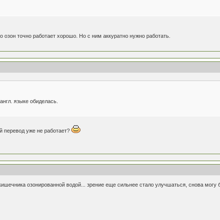
о озон точно работает хорошо. Но с ним аккуратно нужно работать.
 англ. языке обиделась.
й перевод уже не работает?
шечника озонированной водой... зрение еще сильнее стало улучшаться, снова могу б