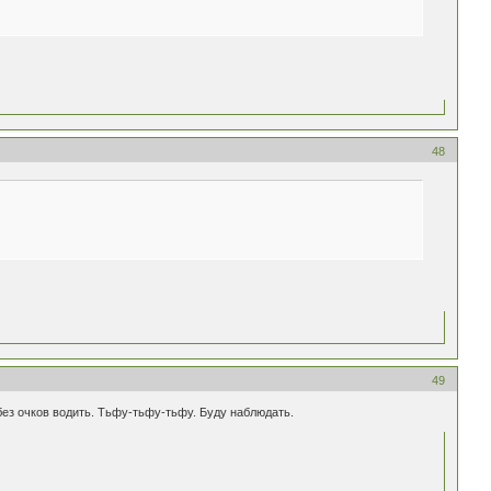
48
49
ез очков водить. Тьфу-тьфу-тьфу. Буду наблюдать.