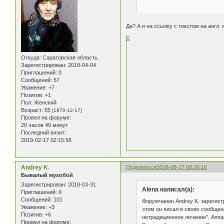
Да? А я на ссылку с текстом на англ.
0
Откуда:
Саратовская область.
Зарегистрирован
: 2018-04-04
Приглашений:
0
Сообщений:
57
Уважение:
+7
Позитив:
+1
Пол:
Женский
Возраст:
55
[1970-12-17]
Провел на форуме:
20 часов 49 минут
Последний визит:
2019-02-17 02:15:56
Andrey K.
Поделиться
2018-08-17 08:26:16
Бывалый мухобой
Зарегистрирован
: 2018-03-31
Alena написал(а):
Приглашений:
0
Сообщений:
101
Форумчанин Andrey K. зарегистр
Уважение:
+3
этом он писал в своих сообщен
Позитив:
+6
нетрадиционное лечение". Аппара
Провел на форуме: