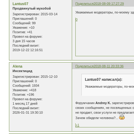
Lantus07
Поделиться
2018-08-09 17:27:29
Продвинутый мухобой
Уважаемые модераторы, по-моему зд
Зарегистрирован
: 2015-03-14
Приглашений:
0
0
Сообщений:
99
Уважение:
+10
Позитив:
+41
Провел на форуме:
3 дня 15 часов
Последний визит:
2019-12-22 12:16:51
Alena
Поделиться
2018-08-11 20:33:36
Инсектицид
Зарегистрирован
: 2015-12-10
Lantus07 написал(а):
Приглашений:
0
Сообщений:
1934
Уважаемые модераторы, по-мое
Уважение:
+418
Позитив:
+196
Провел на форуме:
Форумчанин
Andrey K.
зарегистрирова
1 месяц 17 дней
своих сообщениях, не посвященных о
Последний визит:
не продает, свои услуги не предлагает,
2026-01-31 19:30:10
Зачем обидели человека?...
+1