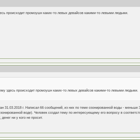
есь происходит промоушн каких-то левых девайсов какими-то левыми людьми.
му здесь происходит промоушн каких-то левых девайсов какими-то левыми людьми.
н 31.03.2018 г. Написал 66 сообщений, из них по теме озонированной воды - меньше 3
зонированной воде). Человек создал тему по интересующему его вопросу в соответст
 денег ни у кого не просит.