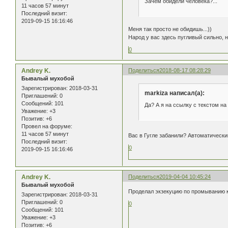
Зачем обидели человека?...
11 часов 57 минут
Последний визит:
2019-09-15 16:16:46
Меня так просто не обидишь...))
Народ у вас здесь пугливый сильно, н
0
Andrey K.
Поделиться
2018-08-17 08:28:29
Бывалый мухобой
Зарегистрирован
: 2018-03-31
markiza написал(а):
Приглашений:
0
Сообщений:
101
Да? А я на ссылку с текстом на
Уважение:
+3
Позитив:
+6
Провел на форуме:
11 часов 57 минут
Вас в Гугле забанили? Автоматически
Последний визит:
0
2019-09-15 16:16:46
Andrey K.
Поделиться
2019-04-04 10:45:24
Бывалый мухобой
Проделал экзекуцию по промыванию ки
Зарегистрирован
: 2018-03-31
Приглашений:
0
0
Сообщений:
101
Уважение:
+3
Позитив:
+6