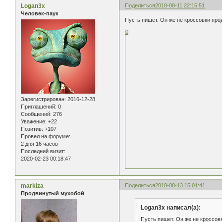
Logan3x
Поделиться
2018-08-11 22:15:51
Человек-паук
Пусть пишет. Он же не кроссовки про
0
Зарегистрирован
: 2016-12-28
Приглашений:
0
Сообщений:
276
Уважение:
+22
Позитив:
+107
Провел на форуме:
2 дня 16 часов
Последний визит:
2020-02-23 00:18:47
markiza
Поделиться
2018-08-13 15:01:41
Продвинутый мухобой
Logan3x написал(а):
Пусть пишет. Он же не кроссов