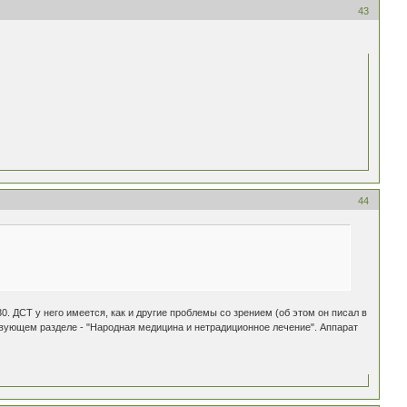
43
44
0. ДСТ у него имеется, как и другие проблемы со зрением (об этом он писал в
вующем разделе - "Народная медицина и нетрадиционное лечение". Аппарат