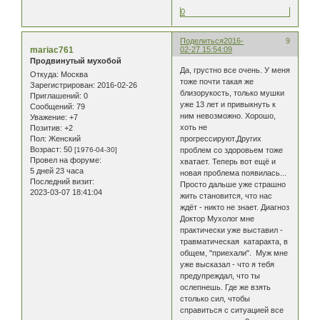
0
Поделиться
2016-
9
mariac761
02-27 15:54:09
Продвинутый мухобой
Да, грустно все очень. У меня
Откуда:
Москва
тоже почти такая же
Зарегистрирован
: 2016-02-26
близорукость, только мушки
Приглашений:
0
уже 13 лет и привыкнуть к
Сообщений:
79
ним невозможно. Хорошо,
Уважение:
+7
хоть не
Позитив:
+2
Пол:
Женский
прогрессируют.Других
Возраст:
50
[1976-04-30]
проблем со здоровьем тоже
Провел на форуме:
хватает. Теперь вот ещё и
5 дней 23 часа
новая проблема появилась...
Последний визит:
Просто дальше уже страшно
2023-03-07 18:41:04
жить становится, что нас
ждёт - никто не знает. Диагноз
Доктор Мухолог мне
практически уже выставил -
травматическая катаракта, в
общем, "приехали". Муж мне
уже высказал - что я тебя
предупреждал, что ты
ослепнешь. Где же взять
столько сил, чтобы
справиться с ситуацией все