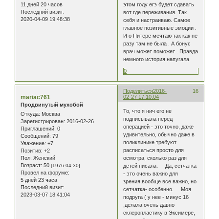
11 дней 20 часов
этом году егэ будет сдавать
Последний визит:
вот где переживания. Так
2020-04-09 19:48:38
себя и настраиваю. Самое
главное позитивные эмоции .
И о Питере мечтаю так как не
разу там не была . А бонус
врач может поможет . Правда
немного история напугала.
0
Поделиться
2016-
16
mariac761
02-27 17:10:04
Продвинутый мухобой
То, что я нич его не
Откуда:
Москва
подписывала перед
Зарегистрирован
: 2016-02-26
операцией - это точно, даже
Приглашений:
0
удивительно, обычно даже в
Сообщений:
79
поликлинике требуют
Уважение:
+7
расписаться просто для
Позитив:
+2
Пол:
Женский
осмотра, сколько раз для
Возраст:
50
[1976-04-30]
детей писала. Да, сетчатка
Провел на форуме:
- это очень важно для
5 дней 23 часа
зрения,вообще все важно, но
Последний визит:
сетчатка- особенно. Моя
2023-03-07 18:41:04
подруга ( у нее - минус 16
,делала очень давно
склеропластику в Эксимере,