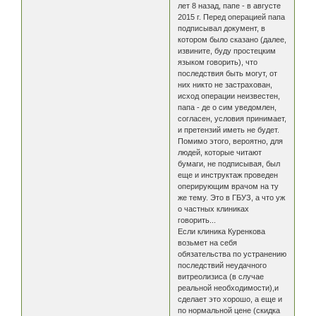
лет 8 назад, папе - в августе
2015 г. Перед операцией папа
подписывал документ, в
котором было сказано (далее,
извините, буду простецким
языком говорить), что
последствия быть могут, от
них никто не застрахован,
исход операции неизвестен,
папа - де о сим уведомлен,
согласен, условия принимает,
и претензий иметь не будет.
Помимо этого, вероятно, для
людей, которые читают
бумаги, не подписывая, был
еще и инструктаж проведен
оперирующим врачом на ту
же тему. Это в ГБУЗ, а что уж
о частных клиниках
говорить...
Если клиника Куренкова
возьмет на себя
обязательства по устранению
последствий неудачного
витреолизиса (в случае
реальной необходимости),и
сделает это хорошо, а еще и
по нормальной цене (скидка