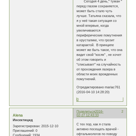
Сегодня 4 день," туман "
перед глазом сохраняется,
может быть стало чуть
лучше. Татьяна сказала, что
я у неё такая ситуация со
мной впервые, когда
увеличиваются
периферические помутнения
в хрусталике, что грозит
катарактой. В принципе
может же быть такое, что она
видит свой "косяк" , не хочет
об этом говорить и
"списывает" на случайность
от прохождения лазера в
области моих врожденных
помутнений.
Отредактировано mariac761
(2016-04-10 14:28:20)
0
Поделиться
2016-
2
Alena
02-27 12:43:33
Инсектицид
С тех пор, как я стала
Зарегистрирован
: 2015-12-10
активно посещать врачей -
Приглашений:
0
офтальмологов по поводу
Сообщений:
1934