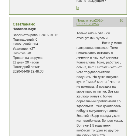
нам, страждущим?
0
Поделиться
2016-
10
СветланаИс
02-27 15:58:56
Человек-паук
Только жизнь эта - со
Зарегистрирован
: 2016-01-16
стиснутыми зубами.
Приглашений:
0
Вот и у меня
Сообщений:
304
настроение похожее. Тоже
Уважение:
+27
писала свою историю о
Позитив:
+0
лечении в частной клинике
Провел на форуме:
11 дней 20 часов
Коновалова. Тоже, работаю ,
Последний визит:
семья, быт. Пытаюсь хоть от
2020-04-09 19:48:38
чего то удовольствие
получить. Но даже покупка
кухни " моей мечты " что то
не помогла. И поездка на
море просто пытка. Вот как
же люди живут с более
серьезными проблемами со
здоровьем . Уже докопалась
пойду к вирусологу нашли
Эпштейн Барр правда уже я
им переболела. Вопрос когда.
Вот уже 1,5 года меня
колбасит то одно то другое(
как случилось это