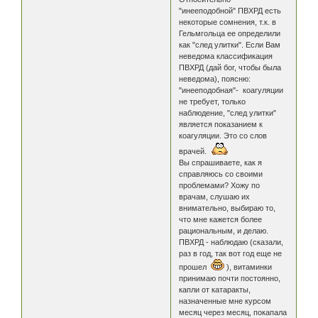
"инееподобной" ПВХРД есть
некоторые сомнения, т.к. в
Гельмгольца ее определили
как "след улитки". Если Вам
неведома классификация
ПВХРД (дай бог, чтобы была
неведома), поясню:
"инееподобная"- коагуляции
не требует, только
наблюдение, "след улитки"
является показанием к
коагуляции. Это со слов
врачей.
Вы спрашиваете, как я
справляюсь со своими
проблемами? Хожу по
врачам, слушаю их
внимательно, выбираю то,
что мне кажется более
рациональным, и делаю.
ПВХРД - наблюдаю (сказали,
раз в год, так вот год еще не
прошел
), витаминки
принимаю почти постоянно,
капли от катаракты,
назначенные мне курсом
месяц через месяц, покапала