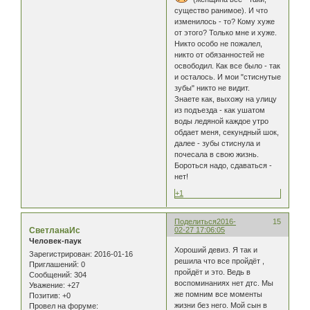
существо ранимое). И что
изменилось - то? Кому хуже
от этого? Только мне и хуже.
Никто особо не пожалел,
никто от обязанностей не
освободил. Как все было - так
и осталось. И мои "стиснутые
зубы" никто не видит.
Знаете как, выхожу на улицу
из подъезда - как ушатом
воды ледяной каждое утро
обдает меня, секундный шок,
далее - зубы стиснула и
почесала в свою жизнь.
Бороться надо, сдаваться -
нет!
+1
Поделиться
2016-
15
СветланаИс
02-27 17:06:05
Человек-паук
Хороший девиз. Я так и
Зарегистрирован
: 2016-01-16
решила что все пройдёт ,
Приглашений:
0
пройдёт и это. Ведь в
Сообщений:
304
воспоминаниях нет дтс. Мы
Уважение:
+27
же помним все моменты
Позитив:
+0
жизни без него. Мой сын в
Провел на форуме: