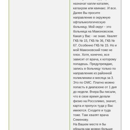
назначат капли каталин,
катахром или квинакс. И все.
Далее Вы просите
направление в окружную
офтальмологическую
больницу. Мой округ - это
больница на Мамоновском.
Какая у Вас - не знаю. Хвалят
ГКБ № 15, ГКБ № 36, ГКБ №
67. Особенно ГКБ № 15. Но и
мой Мамоновский тоже не
плох. Хотя, конечно, все
зависит от врача, к которому
попадешь. Предупреждаю,
запись в больницу только по
направлению из районной
поликлиники и месяца за 3.
Это по ОМС. Платно можно
попасть в диапазоне от 1 дня
до недели. Вчера Вы писали,
что в свое время делали
физио на Россолимо, значит,
карта и пропуск туда у Вас
имеются. Сходите и туда
тоже. Там хвалят врача
Семенову.
На Вашем месте я бы
обошла как можно больше