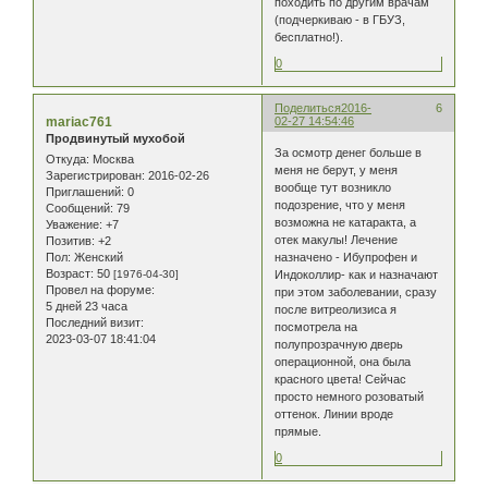
походить по другим врачам
(подчеркиваю - в ГБУЗ,
бесплатно!).
0
Поделиться
2016-
6
mariac761
02-27 14:54:46
Продвинутый мухобой
За осмотр денег больше в
Откуда:
Москва
меня не берут, у меня
Зарегистрирован
: 2016-02-26
вообще тут возникло
Приглашений:
0
подозрение, что у меня
Сообщений:
79
возможна не катаракта, а
Уважение:
+7
отек макулы! Лечение
Позитив:
+2
Пол:
Женский
назначено - Ибупрофен и
Возраст:
50
[1976-04-30]
Индоколлир- как и назначают
Провел на форуме:
при этом заболевании, сразу
5 дней 23 часа
после витреолизиса я
Последний визит:
посмотрела на
2023-03-07 18:41:04
полупрозрачную дверь
операционной, она была
красного цвета! Сейчас
просто немного розоватый
оттенок. Линии вроде
прямые.
0