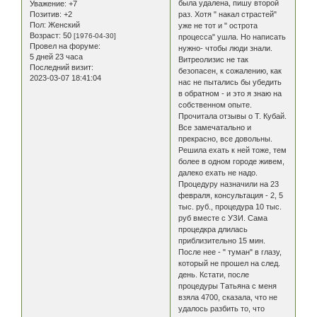
была удалена, пишу второй
Уважение:
+7
раз. Хотя " накал страстей"
Позитив:
+2
Пол:
Женский
уже не тот и " острота
Возраст:
50
[1976-04-30]
процесса" ушла. Но написать
Провел на форуме:
нужно- чтобы люди знали.
5 дней 23 часа
Витреолизис не так
Последний визит:
безопасен, к сожалению, как
2023-03-07 18:41:04
нас не пытались бы убедить
в обратном - и это я знаю на
собственном опыте.
Прочитала отзывы о Т. Кубай.
Все замечатально и
прекрасно, все довольны.
Решила ехать к ней тоже, тем
более в одном городе живем,
далеко ехать не надо.
Процедуру назначили на 23
февраля, консультация - 2, 5
тыс. руб., процедура 10 тыс.
руб вместе с УЗИ. Сама
процедкра длилась
приблизительно 15 мин.
После нее - " туман" в глазу,
который не прошел на след.
день. Кстати, после
процедуры Татьяна с меня
взяла 4700, сказала, что не
удалось разбить то, что