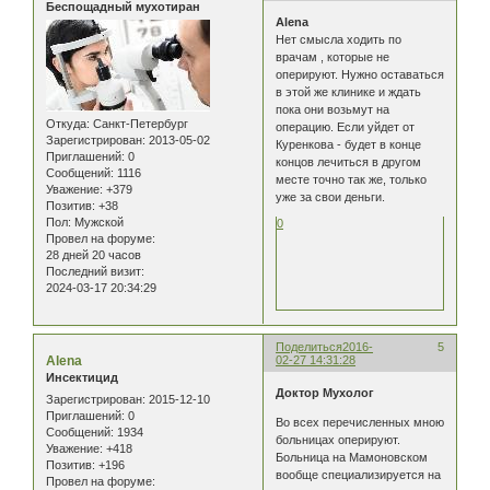
Беспощадный мухотиран
Alena
Нет смысла ходить по
врачам , которые не
оперируют. Нужно оставаться
в этой же клинике и ждать
пока они возьмут на
Откуда:
Санкт-Петербург
операцию. Если уйдет от
Зарегистрирован
: 2013-05-02
Куренкова - будет в конце
Приглашений:
0
концов лечиться в другом
Сообщений:
1116
месте точно так же, только
Уважение:
+379
уже за свои деньги.
Позитив:
+38
Пол:
Мужской
0
Провел на форуме:
28 дней 20 часов
Последний визит:
2024-03-17 20:34:29
Поделиться
2016-
5
Alena
02-27 14:31:28
Инсектицид
Доктор Мухолог
Зарегистрирован
: 2015-12-10
Приглашений:
0
Во всех перечисленных мною
Сообщений:
1934
больницах оперируют.
Уважение:
+418
Больница на Мамоновском
Позитив:
+196
вообще специализируется на
Провел на форуме: