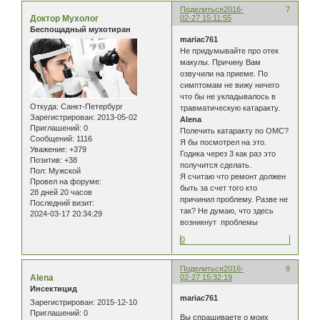
Поделиться
2016-
7
Доктор Мухолог
02-27 15:11:55
Беспощадный мухотиран
mariac761
Не придумывайте про отек
макулы. Причину Вам
озвучили на приеме. По
симптомам не вижу ничего
что бы не укладывалось в
Откуда:
Санкт-Петербург
травматическую катаракту.
Зарегистрирован
: 2013-05-02
Alena
Приглашений:
0
Полечить катаракту по ОМС?
Сообщений:
1116
Я бы посмотрел на это.
Уважение:
+379
Годика через 3 как раз это
Позитив:
+38
получится сделать.
Пол:
Мужской
Я считаю что ремонт должен
Провел на форуме:
быть за счет того кто
28 дней 20 часов
причинил проблему. Разве не
Последний визит:
так? Не думаю, что здесь
2024-03-17 20:34:29
возникнут проблемы
0
Поделиться
2016-
8
Alena
02-27 15:32:19
Инсектицид
mariac761
Зарегистрирован
: 2015-12-10
Приглашений:
0
Вы спрашиваете о моих