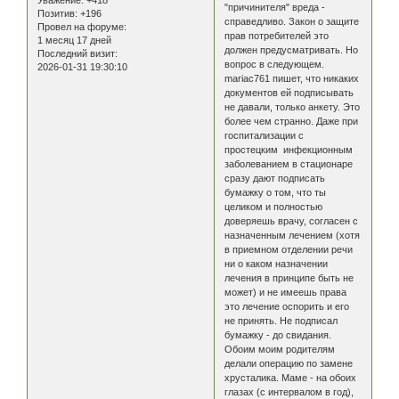
"причинителя" вреда -
Позитив:
+196
справедливо. Закон о защите
Провел на форуме:
прав потребителей это
1 месяц 17 дней
должен предусматривать. Но
Последний визит:
вопрос в следующем.
2026-01-31 19:30:10
mariac761 пишет, что никаких
документов ей подписывать
не давали, только анкету. Это
более чем странно. Даже при
госпитализации с
простецким инфекционным
заболеванием в стационаре
сразу дают подписать
бумажку о том, что ты
целиком и полностью
доверяешь врачу, согласен с
назначенным лечением (хотя
в приемном отделении речи
ни о каком назначении
лечения в принципе быть не
может) и не имеешь права
это лечение оспорить и его
не принять. Не подписал
бумажку - до свидания.
Обоим моим родителям
делали операцию по замене
хрусталика. Маме - на обоих
глазах (с интервалом в год),