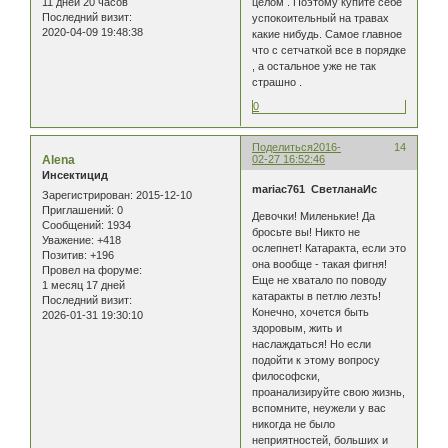
11 дней 20 часов
целом . Поэтому купите себе
Последний визит:
успокоительный на травах
2020-04-09 19:48:38
какие нибудь. Самое главное
что с сетчаткой все в порядке
, а остальное уже не так
страшно .
0
Поделиться
2016-
14
Alena
02-27 16:52:46
Инсектицид
mariac761
СветланаИс
Зарегистрирован
: 2015-12-10
Приглашений:
0
Девочки! Миленькие! Да
Сообщений:
1934
бросьте вы! Никто не
Уважение:
+418
ослепнет! Катаракта, если это
Позитив:
+196
она вообще - такая фигня!
Провел на форуме:
Еще не хватало по поводу
1 месяц 17 дней
катаракты в петлю лезть!
Последний визит:
Конечно, хочется быть
2026-01-31 19:30:10
здоровым, жить и
наслаждаться! Но если
подойти к этому вопросу
философски,
проанализируйте свою жизнь,
вспомните, неужели у вас
никогда не было
неприятностей, больших и