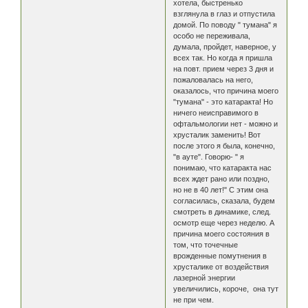
хотела, быстренько
взглянула в глаз и отпустила
домой. По поводу " тумана" я
особо не переживала,
думала, пройдет, наверное, у
всех так. Но когда я пришла
на повт. прием через 3 дня и
пожаловалась на него,
оказалось, что причина моего
"тумана" - это катаракта! Но
ничего неисправимого в
офтальмологии нет - можно и
хрусталик заменить! Вот
после этого я была, конечно,
"в ауте". Говорю- " я
понимаю, что катаракта нас
всех ждет рано или поздно,
но не в 40 лет!" С этим она
согласилась, сказала, будем
смотреть в динамике, след.
осмотр еще через неделю. А
причина моего состояния в
том, что точечные
врожденные помутнения в
хрусталике от воздействия
лазерной энергии
увеличились, короче, она тут
не при чем.