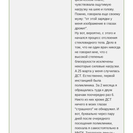
чувствовала ощутимую
нагрузку на шею и голову.
Помню, говорила еще своему
мужу: "от этой зарядки у
меня изображение в глазах
дрожит".
Ну вот, вероятно, с этого и
начался процесс отслоения
стекловидного тела. Дело в
том, что ни один врач никогда
не говорил мне, что с
высокой степенью
близорукости исключены
некоторые силовые нагрузки.
А 25 марта у меня случилась
ДСТ. Естественно, первой
инстанцией была
поликлиника. За 2 месяца я
обращалась туда к двум
врачам поочередно раз 6.
Никто из них кроме ДСТ
ничего в моих глазах
"страшного" не обнаружил. И
вот, буквально через пару
дней после очередного
посещения поликлиники,
поехала я самостоятельно в
МНТК. Заплатила деньги -