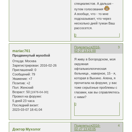
специалистов. А дальше -
путем голосования
А вообще, что - то мне
подсказывает, что через
несколько дней туман Ваш
рассосется.
0
Поделиться
2016-
3
mariac761
02-27 13:21:00
Продвинутый мухобой
Я живу в Богородском, моя
Откуда:
Москва
окружная
Зарегистрирован
: 2016-02-26
офтальмологическая
Приглашений:
0
больница , наверное, 15 - я,
Сообщений:
79
которая в Выхино. Алена, я
Уважение:
+7
прочитала на форуме, у вас
Позитив:
+2
Пол:
Женский
тоже серьёзные проблемы с
Возраст:
50
[1976-04-30]
глазами, как вы справляетесь
Провел на форуме:
с ними?
5 дней 23 часа
0
Последний визит:
2023-03-07 18:41:04
Поделиться
2016-
4
Доктор Мухолог
02-27 13:43:05