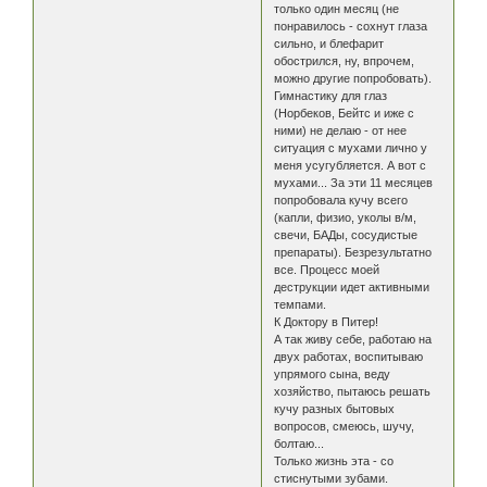
только один месяц (не
понравилось - сохнут глаза
сильно, и блефарит
обострился, ну, впрочем,
можно другие попробовать).
Гимнастику для глаз
(Норбеков, Бейтс и иже с
ними) не делаю - от нее
ситуация с мухами лично у
меня усугубляется. А вот с
мухами... За эти 11 месяцев
попробовала кучу всего
(капли, физио, уколы в/м,
свечи, БАДы, сосудистые
препараты). Безрезультатно
все. Процесс моей
деструкции идет активными
темпами.
К Доктору в Питер!
А так живу себе, работаю на
двух работах, воспитываю
упрямого сына, веду
хозяйство, пытаюсь решать
кучу разных бытовых
вопросов, смеюсь, шучу,
болтаю...
Только жизнь эта - со
стиснутыми зубами.