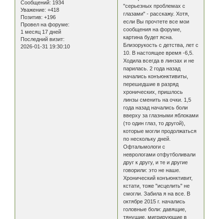
Сообщений:
1934
"серьезных проблемах с
Уважение:
+418
глазами" - расскажу. Хотя,
Позитив:
+196
если Вы прочтете все мои
Провел на форуме:
сообщения на форуме,
1 месяц 17 дней
картина будет ясна.
Последний визит:
Близорукость с детства, лет с
2026-01-31 19:30:10
10. В настоящее время -6,5.
Ходила всегда в линзах и не
парилась. 2 года назад
начались конъюнктивиты,
перешедшие в разряд
хронических, пришлось
линзы сменить на очки. 1,5
года назад начались боли
вверху за глазными яблоками
(то один глаз, то другой),
которые могли продолжаться
по нескольку дней.
Офтальмологи с
неврологами отфутболивали
друг к другу, и те и другие
говорили: это не наше.
Хронический конъюнктивит,
кстати, тоже "исцелить" не
смогли. Забила я на все. В
октябре 2015 г. начались
головные боли: давящие,
тянущие, мигрирующие в