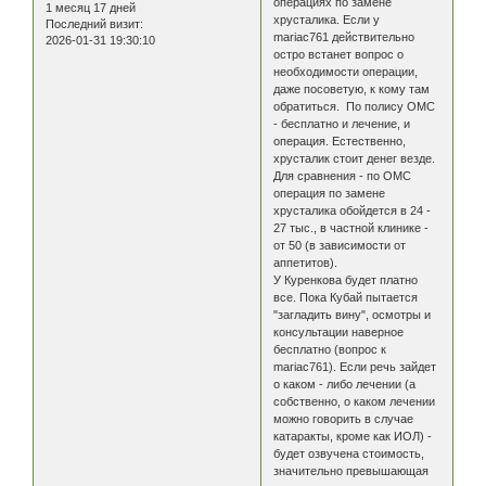
операциях по замене
1 месяц 17 дней
хрусталика. Если у
Последний визит:
mariac761 действительно
2026-01-31 19:30:10
остро встанет вопрос о
необходимости операции,
даже посоветую, к кому там
обратиться. По полису ОМС
- бесплатно и лечение, и
операция. Естественно,
хрусталик стоит денег везде.
Для сравнения - по ОМС
операция по замене
хрусталика обойдется в 24 -
27 тыс., в частной клинике -
от 50 (в зависимости от
аппетитов).
У Куренкова будет платно
все. Пока Кубай пытается
"загладить вину", осмотры и
консультации наверное
бесплатно (вопрос к
mariac761). Если речь зайдет
о каком - либо лечении (а
собственно, о каком лечении
можно говорить в случае
катаракты, кроме как ИОЛ) -
будет озвучена стоимость,
значительно превышающая