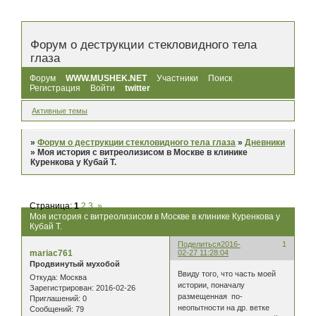
Форум о деструкции стекловидного тела
глаза
Форум
WWW.MUSHEK.NET
Участники
Поиск
Регистрация
Войти
twitter
Активные темы
»
Форум о деструкции стекловидного тела глаза
»
Дневники
»
Моя история с витреолизисом в Москве в клинике
Куренкова у Кубай Т.
Страница:
1
2
3
»
Моя история с витреолизисом в Москве в клинике Куренкова у
Кубай Т.
Поделиться
2016-
1
mariac761
02-27 11:28:04
Продвинутый мухобой
Ввиду того, что часть моей
Откуда:
Москва
истории, поначалу
Зарегистрирован
: 2016-02-26
размещенная по-
Приглашений:
0
неопытности на др. ветке
Сообщений:
79