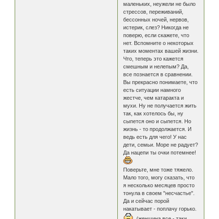
маленьких, неужели не было
стрессов, переживаний,
бессонных ночей, нервов,
истерик, слез? Никогда не
поверю, если скажете, что
нет. Вспомните о некоторых
таких моментах вашей жизни.
Что, теперь это кажется
смешным и нелепым? Да,
все познается в сравнении.
Вы прекрасно понимаете, что
есть ситуации намного
жестче, чем катаракта и
мухи. Ну не получается жить
так, как хотелось бы, ну
сыпется оно и сыпется. Но
жизнь - то продолжается. И
ведь есть для чего! У нас
дети, семьи. Море не радует?
Да нацепи ты очки потемнее!
Поверьте, мне тоже тяжело.
Мало того, могу сказать, что
я несколько месяцев просто
тонула в своем "несчастье".
Да и сейчас порой
накатывает - поплачу горько.
(женщина все - таки,