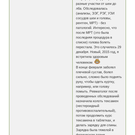
разные участки от шеи до
лба. Обследовалась
(анализы, ЭЭГ, РЭГ, УЗИ
сосудов шеи и головы,
рентген, МРТ) - без
патологий. Интересно, что
после МРТ (это была
последняя процедура в
списке) голова болеть
перестала. Это случилось 29
декабря. Новый, 2015 год, я
встретила здоровым
человеком.
В конце февраля заболел
плечевой сустав, болел
сильно, сложно было поднять
руку, чтобы одеть куртку,
например, или голову
помыть. Ревматолог после
проведенных обследований
назначила колоть тексамен
(нестероидный
противовоспалительный),
потом продолжить курс
тексамена в таблетках, и
делать зарядку для спины.
Зарядка была тяжелой в
физическом плане,