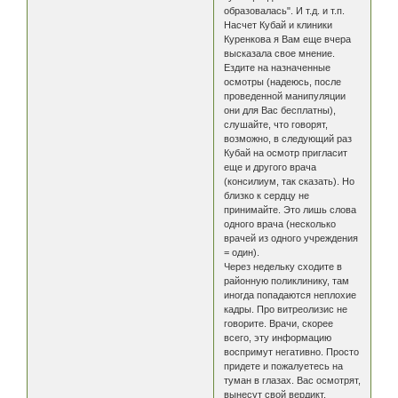
образовалась". И т.д. и т.п.
Насчет Кубай и клиники
Куренкова я Вам еще вчера
высказала свое мнение.
Ездите на назначенные
осмотры (надеюсь, после
проведенной манипуляции
они для Вас бесплатны),
слушайте, что говорят,
возможно, в следующий раз
Кубай на осмотр пригласит
еще и другого врача
(консилиум, так сказать). Но
близко к сердцу не
принимайте. Это лишь слова
одного врача (несколько
врачей из одного учреждения
= один).
Через недельку сходите в
районную поликлинику, там
иногда попадаются неплохие
кадры. Про витреолизис не
говорите. Врачи, скорее
всего, эту информацию
воспримут негативно. Просто
придете и пожалуетесь на
туман в глазах. Вас осмотрят,
вынесут свой вердикт,