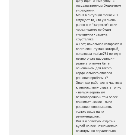
цену идентичных услуг в
государственном бюджетном
учреждении.
Меня в ситуации mariac761
смущает то, что уж очень
рьяно они "запрягли": если
через неделю не будет
улучшения - замена
хрусталика.
40 лет, начальная катаракта и
всего лишь туман, который,
по словам mariac761 сегодня
немного уже рассеялся -
разве это может быть
основанием для такого
кардинального способа
решения проблемы?
Зная, как работают в частных
клиниках, могу сказать точно
- нельзя верить им
безоговорочно и тем более
принимать какое - либо
решение, основываясь
только лишь на их
рекомендациях.
Вот я и советую: ездить к
Кубай на все назначаемые
осмотры, но параллельно