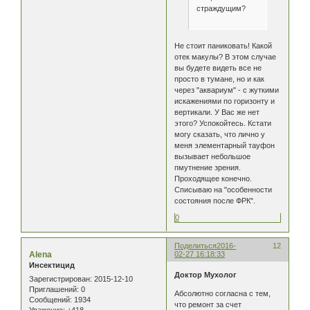
страждущим?
Не стоит паниковать! Какой
отек макулы? В этом случае
вы будете видеть все не
просто в тумане, но и как
через "аквариум" - с жуткими
искажениями по горизонту и
вертикали. У Вас же нет
этого? Успокойтесь. Кстати
могу сказать, что лично у
меня элементарный тауфон
вызывает небольшое
пмутнение зрения.
Проходящее конечно.
Списываю на "особенности
состояния после ФРК".
0
Поделиться
2016-
12
Alena
02-27 16:18:33
Инсектицид
Доктор Мухолог
Зарегистрирован
: 2015-12-10
Приглашений:
0
Абсолютно согласна с тем,
Сообщений:
1934
что ремонт за счет
Уважение:
+418