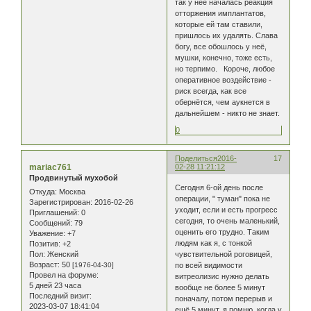
так у неё началась реакция
отторжения имплантатов,
которые ей там ставили,
пришлось их удалять. Слава
богу, все обошлось у неё,
мушки, конечно, тоже есть,
но терпимо. Короче, любое
оперативное воздействие -
риск всегда, как все
обернётся, чем аукнется в
дальнейшем - никто не знает.
0
Поделиться
2016-
17
mariac761
02-28 11:21:12
Продвинутый мухобой
Сегодня 6-ой день после
Откуда:
Москва
операции, " туман" пока не
Зарегистрирован
: 2016-02-26
уходит, если и есть прогресс
Приглашений:
0
сегодня, то очень маленький,
Сообщений:
79
оценить его трудно. Таким
Уважение:
+7
людям как я, с тонкой
Позитив:
+2
Пол:
Женский
чувствительной роговицей,
Возраст:
50
[1976-04-30]
по всей видимости
Провел на форуме:
витреолизис нужно делать
5 дней 23 часа
вообще не более 5 минут
Последний визит:
поначалу, потом перерыв и
2023-03-07 18:41:04
ещё 5 минут, я помню, когда у