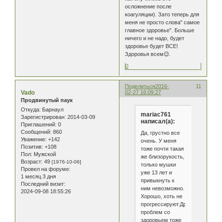
осложнение после
коагуляции). Зато теперь для
меня не просто слова" самое
главное здоровье". Больше
ничего и не надо, будет
здоровье будет ВСЕ!
Здоровья всем😉.
0
Поделиться
2016-
11
Vado
02-27 16:09:27
Продвинутый паук
Откуда:
Барнаул
mariac761
Зарегистрирован
: 2014-03-09
написал(а):
Приглашений:
0
Сообщений:
860
Да, грустно все
Уважение:
+142
очень. У меня
Позитив:
+108
тоже почти такая
Пол:
Мужской
же близорукость,
Возраст:
49
[1976-10-06]
только мушки
Провел на форуме:
уже 13 лет и
1 месяц 3 дня
привыкнуть к
Последний визит:
ним невозможно.
2024-09-08 18:55:26
Хорошо, хоть не
прогрессируют.Других
проблем со
здоровьем тоже