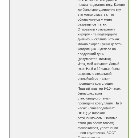
пошла на диагностику. Каково
же было мое удивление (ну
это мягко сказать), что
обнаружились у меня
разрывы сетчатки.
Отправили к лазерному
хирургу - та подтвердила
диагноз, и сказала, что как
можно скорее нужно делать
коагуляцию. Сделала на
следующий день
(разумеется, платно).
Итак, мой анамнез: Левый
глаз: На 6 и 12 часах были
разрывы с локальной
отслойкой сетчатки -
проведена коагуляция.
Правый глаз: на 9-10 часах
была фиксация
стекловидного тела -
проведена коагуляция. На 6
часах - "инееподобная"
ПВХРД с плоским
ретиношизисом. Помимо
этого (на обоих глазах)-
факосклероз, уплотнение
швов хрусталика, ЗОСТ.
Относительно