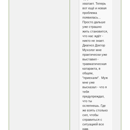
хватает. Теперь
вот ещё и новая
проблема
появилась...
Просто дальше
уже страшно
жить становится,
что нас ждёт -
никто не знает.
Диагноз Доктор
Мухолог мне
практически уже
выставил -
травматическая
катаракта, в
общем,
"приехали". Муж
мне уже
высказал - что я
тебя
предупреждал,
что ты
ослепнешь. Где
же взять столько
сил, чтобы
справиться с
ситуацией все
нам,