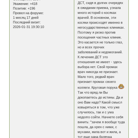
ДСТ, сидя в долгих очередях
Уважение:
+418
в ожидании приема, узнала
Позитив:
+196
много историй о косяках
Провел на форуме:
1 месяц 17 дней
врачей. В основном, эти
Последний визит:
косяки происходят именно в
2026-01-31 19:30:10
негосударственных клиниках.
Поэтому я резко против
посещения частных клиник.
Это касается не только глаз,
но и всех прочих
заболеваний и недомоганий.
К лечению ДСТ это
отношения не имеет - здесь
выбора нет. Свой промах
врач никогда не признает.
Мало того, редкий врач
признает промах своего
коллеги. Круговая порука
Так что вряд ли Вы
докопаетесь до истины. Да и
оно Вам надо? Какой смысл
ковыряться в том, что уже
случилось, так и с ума
недолго сойти. Начнете себя
винить: "зачем я вообще туда
пошла, да хрен с ними, с
мухами, жила вот и жила, а
тут еще одна болячка