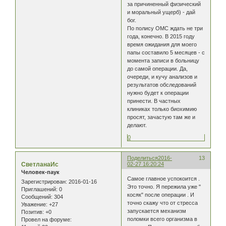
за причиненный физический
и моральный ущерб) - дай
бог.
По полису ОМС ждать не три
года, конечно. В 2015 году
время ожидания для моего
папы составило 5 месяцев - с
момента записи в больницу
до самой операции. Да,
очереди, и кучу анализов и
результатов обследований
нужно будет к операции
принести. В частных
клиниках только биохимию
просят, зачастую там же и
делают.
0
Поделиться
2016-
13
СветланаИс
02-27 16:20:24
Человек-паук
Самое главное успокоится .
Зарегистрирован
: 2016-01-16
Это точно. Я пережила уже "
Приглашений:
0
косяк" после операции . И
Сообщений:
304
точно скажу что от стресса
Уважение:
+27
запускается механизм
Позитив:
+0
поломки всего организма в
Провел на форуме: