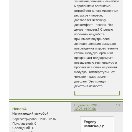
защитная реакция и лечебное
мероприятие организма,
потребляет много жизненных
ресурсов - первое,
доставляет человеку
дискомфорт - второе. Что
делает человек? С целью
избежать неудобств
принимает внутрь себя
аспирин, аспирин вызывает
повреждения и кровотечение
стенок желудка, организм
прекращает поддерживать
повышенную температуру и
бросает все силы на ремонт
желудка. Температуры нет,
человек - царь земли -
доволен. Это принцип
действия лекарств.
0
Поделиться
2015-
13
Hottabi4
12-23 14:02:06
Начинающий мухобой
Зарегистрирован
: 2015-12-07
Evgeny
Приглашений:
0
написал(а):
Сообщений:
11