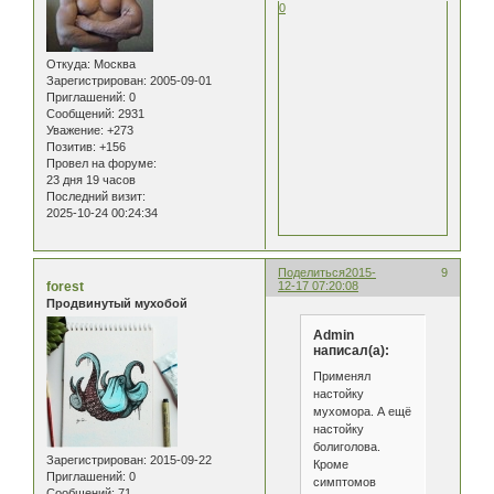
0
Откуда:
Москва
Зарегистрирован
: 2005-09-01
Приглашений:
0
Сообщений:
2931
Уважение:
+273
Позитив:
+156
Провел на форуме:
23 дня 19 часов
Последний визит:
2025-10-24 00:24:34
Поделиться
2015-
9
forest
12-17 07:20:08
Продвинутый мухобой
Admin
написал(а):
Применял
настойку
мухомора. А ещё
настойку
болиголова.
Зарегистрирован
: 2015-09-22
Кроме
Приглашений:
0
симптомов
Сообщений:
71