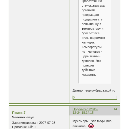
кровотечение
стенок желудка,
организм
прекращает
поддерживать
повышенную
температуру и
бросает все
силы на ремонт
желудка.
Температуры
нет, человек -
царь земли -
доволен. Это
принцип
действия
лекарств.
Данная теория-бред какой то
0
Поделиться
2015-
14
Поиск-7
12-24 18:14:15
Человек-паук
Мухоморы - это медицина
Зарегистрирован
: 2007-07-23
викингов.
Приглашений:
0