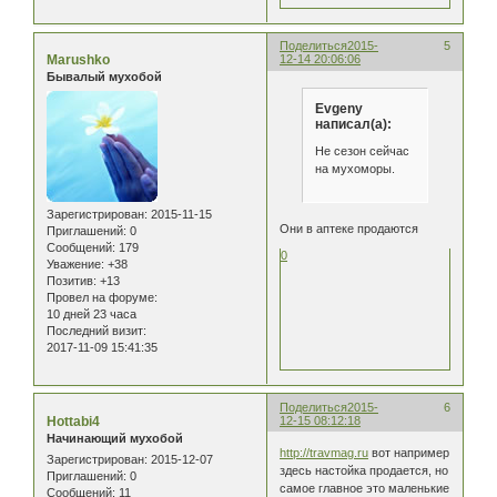
Поделиться
2015-
5
Marushko
12-14 20:06:06
Бывалый мухобой
Evgeny
написал(а):
Не сезон сейчас
на мухоморы.
Зарегистрирован
: 2015-11-15
Они в аптеке продаются
Приглашений:
0
Сообщений:
179
0
Уважение:
+38
Позитив:
+13
Провел на форуме:
10 дней 23 часа
Последний визит:
2017-11-09 15:41:35
Поделиться
2015-
6
Hottabi4
12-15 08:12:18
Начинающий мухобой
http://travmag.ru
вот например
Зарегистрирован
: 2015-12-07
здесь настойка продается, но
Приглашений:
0
самое главное это маленькие
Сообщений:
11