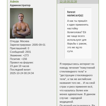
Admin
12-18 00:32:38
Администратор
forest
написал(а):
А как ты пришёл
к идее применять
настойку
болиголова? Её
же чаще всего
используют для
Откуда:
Москва
борьбы с раком,
Зарегистрирован
: 2005-09-01
это же яд по
Приглашений:
0
сути.
Сообщений:
2931
Уважение:
+273
Позитив:
+156
Провел на форуме:
Я перерыл весь интернет по
23 дня 19 часов
поводу лечения "помутнений
Последний визит:
стекловидного тела" и
2025-10-24 00:24:34
"деструкции стекловидного
тела", а так же английские
названия того же... И на свой
страх и риск применял всё,
что казалось более или
менее адекватным. В данном
случае - народной
медициной.
По второй части вопроса. Яд