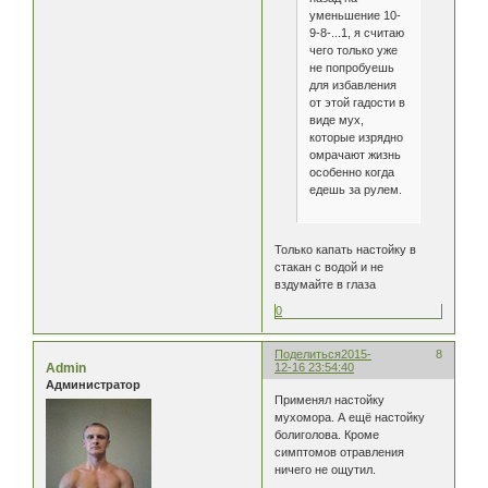
уменьшение 10-
9-8-...1, я считаю
чего только уже
не попробуешь
для избавления
от этой гадости в
виде мух,
которые изрядно
омрачают жизнь
особенно когда
едешь за рулем.
Только капать настойку в
стакан с водой и не
вздумайте в глаза
0
Поделиться
2015-
8
Admin
12-16 23:54:40
Администратор
Применял настойку
мухомора. А ещё настойку
болиголова. Кроме
симптомов отравления
ничего не ощутил.