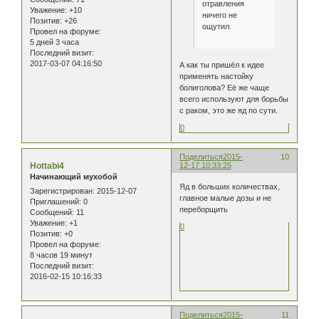
отравления
Уважение:
+10
ничего не
Позитив:
+26
ощутил.
Провел на форуме:
5 дней 3 часа
Последний визит:
2017-03-07 04:16:50
А как ты пришёл к идее
применять настойку
болиголова? Её же чаще
всего используют для борьбы
с раком, это же яд по сути.
0
Поделиться
2015-
10
Hottabi4
12-17 10:33:25
Начинающий мухобой
Яд в больших количествах,
Зарегистрирован
: 2015-12-07
главное малые дозы и не
Приглашений:
0
переборщить
Сообщений:
11
Уважение:
+1
0
Позитив:
+0
Провел на форуме:
8 часов 19 минут
Последний визит:
2016-02-15 10:16:33
Поделиться
2015-
11