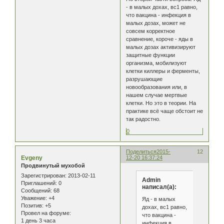
- в малых дохах, вс1 равно,
что вакцина - инфекция в
малых дозах, может не
совсем корректное
сравнение, короче - яды в
малых дозах активизируют
защитные функции
организма, мобилизуют
клетки киллеры и ферменты,
разрушающие
новообразования или, в
нашем случае мертвые
клетки. Но это в теории. На
практике всё чаще обстоит не
так радостно.
0
Поделиться
2015-
12
Evgeny
12-20 16:37:24
Продвинутый мухобой
Зарегистрирован
: 2013-02-11
Admin
Приглашений:
0
написал(а):
Сообщений:
68
Уважение:
+4
Яд - в малых
Позитив:
+5
дохах, вс1 равно,
Провел на форуме:
что вакцина -
1 день 3 часа
инфекция в