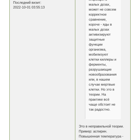
Последний визит:
малых дозах,
2022-10-01 03:55:13
может не совсем
корректное
сравнение,
короче - яды в
малых дозах
активизируют
защитные
функции
организма,
мобилизуют
клетки киллеры и
ферменты,
разрушающие
новообразования
или, в нашем
случае мертвые
клетки. Но это в
теории. На
практике всё
чаще обстоит не
так радостно.
Это в неправильной теории.
Пример: аспирин.
Повышенная температура -