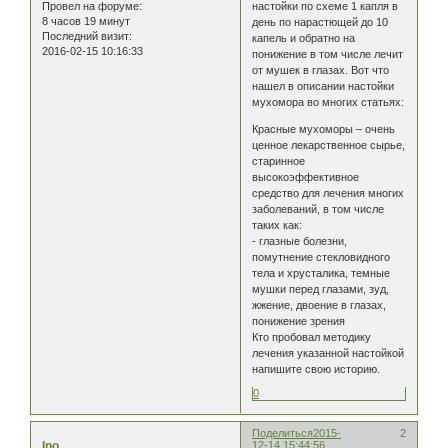
настойки по схеме 1 капля в
Провел на форуме:
8 часов 19 минут
день по нарастющей до 10
Последний визит:
капель и обратно на
2016-02-15 10:16:33
понижение в том числе лечит
от мушек в глазах. Вот что
нашел в описании настойки
мухомора во многих статьях:
Красные мухоморы – очень
ценное лекарственное сырье,
старинное
высокоэффективное
средство для лечения многих
заболеваний, в том числе
таких как:
- глазные болезни,
помутнение стекловидного
тела и хрусталика, темные
мушки перед глазами, зуд,
жжение, двоение в глазах,
понижение зрения
Кто пробовал методику
лечения указанной настойкой
напишите свою историю.
0
Поделиться
2015-
2
Ino
12-14 15:44:56