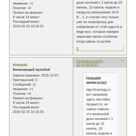
дозы начиная с 1 капли до 10
Уважение:
+1
капель, 10 капель неделю и
Позитив:
+0
назад на уменьшение 10-9-
Провел на форуме:
8 часов 19 минут
8-...1, я считаю чего только
Последний визит:
уже не попробуешь для
2016-02-15 10:16:33
избавления от этой гадости в
виде мух, которые изрядно
омрачают жизнь особенно
когда едешь за рулем.
0
Поделиться
2015-
7
Hottabi4
12-15 08:32:57
Начинающий мухобой
Зарегистрирован
: 2015-12-07
Hottabi4
Приглашений:
0
написал(а):
Сообщений:
11
Уважение:
+1
http://travmag.ru
Позитив:
+0
вот например
Провел на форуме:
здесь настойка
8 часов 19 минут
продается, но
Последний визит:
самое главное
2016-02-15 10:16:33
это маленькие
дозы начиная с 1
капли до 10
капель, 10
капель неделю и