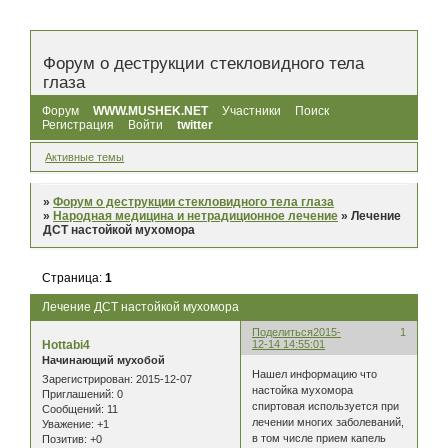
Форум о деструкции стекловидного тела
глаза
Форум
WWW.MUSHEK.NET
Участники
Поиск
Регистрация
Войти
twitter
Активные темы
»
Форум о деструкции стекловидного тела глаза
»
Народная медицина и нетрадиционное лечение
»
Лечение
ДСТ настойкой мухомора
Страница:
1
Лечение ДСТ настойкой мухомора
Поделиться
2015-
1
Hottabi4
12-14 14:55:01
Начинающий мухобой
Нашел информацию что
Зарегистрирован
: 2015-12-07
настойка мухомора
Приглашений:
0
спиртовая используется при
Сообщений:
11
лечении многих заболеваний,
Уважение:
+1
в том числе прием капель
Позитив:
+0