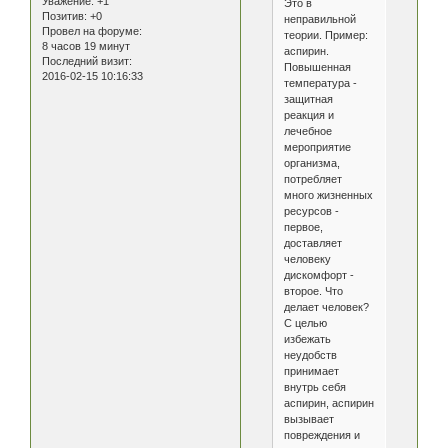
Уважение:
+1
Это в
Позитив:
+0
неправильной
Провел на форуме:
теории. Пример:
8 часов 19 минут
аспирин.
Последний визит:
Повышенная
2016-02-15 10:16:33
температура -
защитная
реакция и
лечебное
мероприятие
организма,
потребляет
много жизненных
ресурсов -
первое,
доставляет
человеку
дискомфорт -
второе. Что
делает человек?
С целью
избежать
неудобств
принимает
внутрь себя
аспирин, аспирин
вызывает
повреждения и