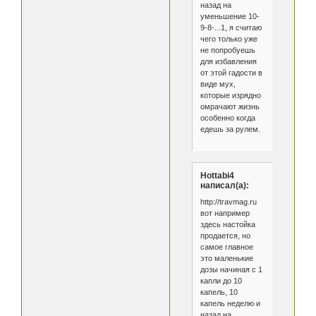
назад на
уменьшение 10-
9-8-...1, я считаю
чего только уже
не попробуешь
для избавления
от этой гадости в
виде мух,
которые изрядно
омрачают жизнь
особенно когда
едешь за рулем.
Hottabi4
написал(а):
http://travmag.ru
вот например
здесь настойка
продается, но
самое главное
это маленькие
дозы начиная с 1
капли до 10
капель, 10
капель неделю и
назад на