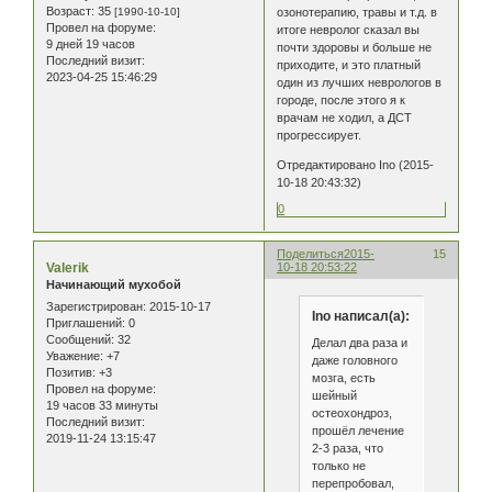
Возраст:
35
[1990-10-10]
озонотерапию, травы и т.д. в
Провел на форуме:
итоге невролог сказал вы
9 дней 19 часов
почти здоровы и больше не
Последний визит:
приходите, и это платный
2023-04-25 15:46:29
один из лучших неврологов в
городе, после этого я к
врачам не ходил, а ДСТ
прогрессирует.
Отредактировано Ino (2015-
10-18 20:43:32)
0
Поделиться
2015-
15
Valerik
10-18 20:53:22
Начинающий мухобой
Зарегистрирован
: 2015-10-17
Ino написал(а):
Приглашений:
0
Сообщений:
32
Делал два раза и
Уважение:
+7
даже головного
Позитив:
+3
мозга, есть
Провел на форуме:
шейный
19 часов 33 минуты
остеохондроз,
Последний визит:
прошёл лечение
2019-11-24 13:15:47
2-3 раза, что
только не
перепробовал,