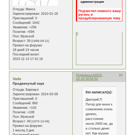
администрации
Откуда:
Минск
Подчистил немного вашу
Зарегистрирован
: 2010-01-18
ругань и
Приглашений:
0
продублированную тему
Сообщений:
1642
Уважение:
+256
Позитив:
+594
0
Пол:
Мужской
Возраст:
39
[1986-09-11]
Провел на форуме:
18 дней 14 часов
Последний визит:
2023-11-13 17:41:16
Поделиться
2015-
19
Vado
10-19 18:54:52
Продвинутый паук
Откуда:
Барнаул
Ino написал(а):
Зарегистрирован
: 2014-03-09
Приглашений:
0
Дмитрий.П
Сообщений:
860
Питер для меня к
Уважение:
+142
сожалению очень
Позитив:
+108
далеко,
Пол:
Мужской
расстояние
Возраст:
49
[1976-10-06]
около 2600 км, да
Провел на форуме:
и столько денег
1 месяц 3 дня
нет. Как мушки
Последний визит: