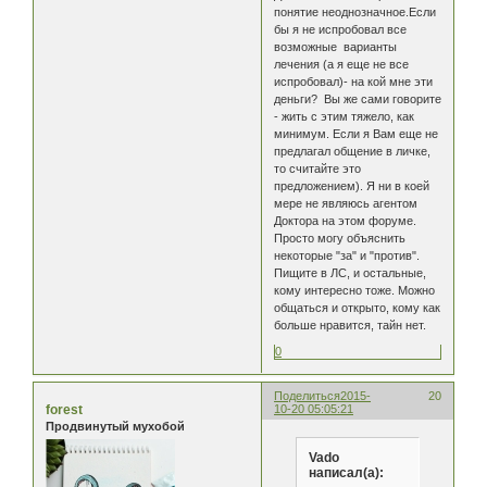
понятие неоднозначное.Если
бы я не испробовал все
возможные варианты
лечения (а я еще не все
испробовал)- на кой мне эти
деньги? Вы же сами говорите
- жить с этим тяжело, как
минимум. Если я Вам еще не
предлагал общение в личке,
то считайте это
предложением). Я ни в коей
мере не являюсь агентом
Доктора на этом форуме.
Просто могу объяснить
некоторые "за" и "против".
Пищите в ЛС, и остальные,
кому интересно тоже. Можно
общаться и открыто, кому как
больше нравится, тайн нет.
0
Поделиться
2015-
20
forest
10-20 05:05:21
Продвинутый мухобой
Vado
написал(а):