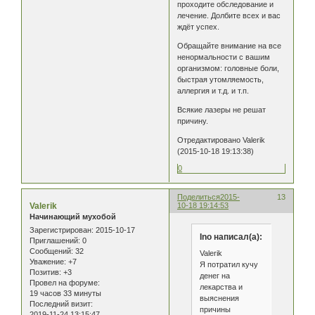
проходите обследование и
лечение. Долбите всех и вас
ждёт успех.
Обращайте внимание на все
ненормальности с вашим
организмом: головные боли,
быстрая утомляемость,
аллергия и т.д. и т.п.
Всякие лазеры не решат
причину.
Отредактировано Valerik
(2015-10-18 19:13:38)
0
Поделиться
2015-
13
Valerik
10-18 19:14:53
Начинающий мухобой
Зарегистрирован
: 2015-10-17
Ino написал(а):
Приглашений:
0
Сообщений:
32
Valerik
Уважение:
+7
Я потратил кучу
Позитив:
+3
денег на
Провел на форуме:
лекарства и
19 часов 33 минуты
выяснения
Последний визит:
причины
2019-11-24 13:15:47