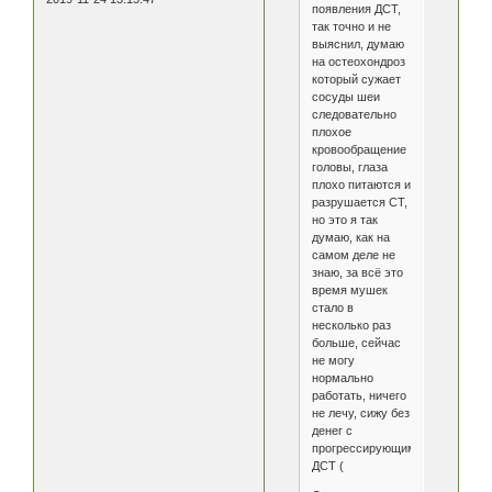
появления ДСТ,
так точно и не
выяснил, думаю
на остеохондроз
который сужает
сосуды шеи
следовательно
плохое
кровообращение
головы, глаза
плохо питаются и
разрушается СТ,
но это я так
думаю, как на
самом деле не
знаю, за всё это
время мушек
стало в
несколько раз
больше, сейчас
не могу
нормально
работать, ничего
не лечу, сижу без
денег с
прогрессирующим
ДСТ (