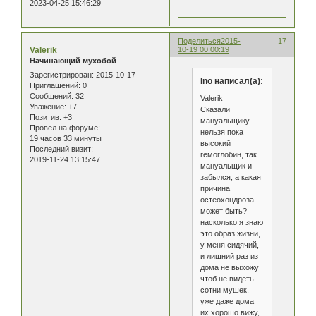
2023-04-25 15:46:29
Поделиться
2015-
17
Valerik
10-19 00:00:19
Начинающий мухобой
Зарегистрирован
: 2015-10-17
Ino написал(а):
Приглашений:
0
Сообщений:
32
Valerik
Уважение:
+7
Сказали
Позитив:
+3
мануальщику
Провел на форуме:
нельзя пока
19 часов 33 минуты
высокий
Последний визит:
гемоглобин, так
2019-11-24 13:15:47
мануальщик и
забылся, а какая
причина
остеохондроза
может быть?
насколько я знаю
это образ жизни,
у меня сидячий,
и лишний раз из
дома не выхожу
чтоб не видеть
сотни мушек,
уже даже дома
их хорошо вижу,