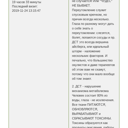
не случается! Или "ЧУДЕС"
19 часов 33 минуты
НЕ БЫВАЕТ.
Последний визит:
Переутомление служит
2019-11-24 13:15:47
спусковым крючком, но
причин всегда несколько.
Глаза по разному могут дать
о себе знать о
переутомлении: слезятся,
болят, лопаются сосуды и пр.
ДСТ это всегда вершина
айсберга, или идеальный
шторм - наложение
нескольких факторов. И
печально, что большинство
окулистов и даже терапевтов
об этом вам не скажут,
потому что они мало вообще
об том знают.
2. ДСТ - нарушение
механизма метаболизма
Человек состоит 80% из
воды, глаза - не исключения.
Все ткани ПИТАЮТСЯ,
ОБНОВЛЯЮТСЯ,
ВЫРАБАТЫВАЮТ и
СБРАСЫВАЮТ ТОКСИНЫ.
Токсины образуются как
продукты окисления, работы