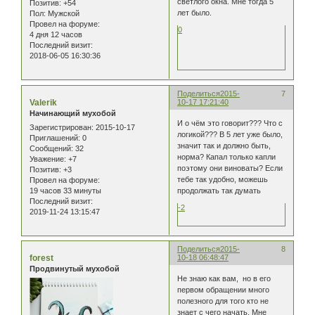
светлого окна. Мне тогда 5
Позитив:
+54
лет было.
Пол:
Мужской
Провел на форуме:
0
4 дня 12 часов
Последний визит:
2018-06-05 16:30:36
Поделиться
2015-
7
Valerik
10-17 17:21:40
Начинающий мухобой
И о чём это говорит??? Что с
Зарегистрирован
: 2015-10-17
логикой??? В 5 лет уже было,
Приглашений:
0
значит так и должно быть,
Сообщений:
32
норма? Капал только капли
Уважение:
+7
поэтому они виноваты? Если
Позитив:
+3
тебе так удобно, можешь
Провел на форуме:
19 часов 33 минуты
продолжать так думать
Последний визит:
-2
2019-11-24 13:15:47
Поделиться
2015-
8
forest
10-18 06:48:47
Продвинутый мухобой
Не знаю как вам, но в его
первом обращении много
полезного для того кто не
знает с чего начать. Мне