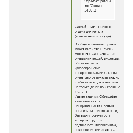
Отредактировано
Ino (Сегодня
14:33:11)
Сделайте МРТ шейного
отдела для начала
(позвоночник и сосуды).
Вообще возможных причин
может быть очень-очень
много. Но надо начинать с
очевидных вещей: инфекции,
обмен веществ,
кровообращение.
Теперяшние анализы крови
очень многое показывают, но
чтобы на всё сдать анализы
не только денег, но и крови не
хватит )
Ищите зацепки. Обращайте
внимание на все
ненормальности с вашим
организмом: головные боли,
быстрая утомляемость,
аллергия, хруст и
подвижность позвоночника,
покраснения или желтезна