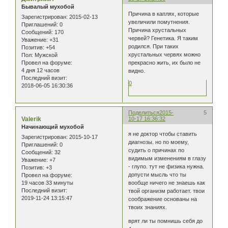
Бывалый мухобой
Причина в каплях, которые
Зарегистрирован
: 2015-02-13
увеличили помутнения.
Приглашений:
0
Причина хрустальных
Сообщений:
170
червей? Генетика. Я таким
Уважение:
+31
родился. При таких
Позитив:
+54
хрустальных червях можно
Пол:
Мужской
Провел на форуме:
прекрасно жить, их было не
4 дня 12 часов
видно.
Последний визит:
0
2018-06-05 16:30:36
Поделиться
2015-
5
Valerik
10-17 16:36:32
Начинающий мухобой
я не доктор чтобы ставить
Зарегистрирован
: 2015-10-17
диагнозы. но по моему,
Приглашений:
0
судить о причинах по
Сообщений:
32
видимым изменениям в глазу
Уважение:
+7
- глупо. тут не физика нужна.
Позитив:
+3
допусти мысль что ты
Провел на форуме:
19 часов 33 минуты
вообще ничего не знаешь как
Последний визит:
твой организм работает. твои
2019-11-24 13:15:47
соображение основаны на
твоих знаниях.
врят ли ты помнишь себя до