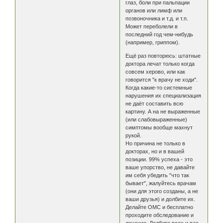
глаз, боли при пальпации
органов или лимф или
позвоночника и т.д. и т.п.
Может переболели в
последний год чем-нибудь
(например, гриппом).
Ещё раз повторюсь: штатные
доктора лечат только когда
совсем херово, или как
говорится "к врачу не ходи".
Когда какие-то системные
нарушения их специализация
не даёт составить всю
картину. А на не выраженные
(или слабовыраженные)
симптомы вообще махнут
рукой.
Но причина не только в
докторах, но и в вашей
позиции. 99% успеха - это
ваше упорство, не давайте
им себя убедить "что так
бывает", жалуйтесь врачам
(они для этого созданы, а не
ваши друзья) и долбите их.
Делайте ОМС и бесплатно
проходите обследование и
лечение. Долбите всех и вас