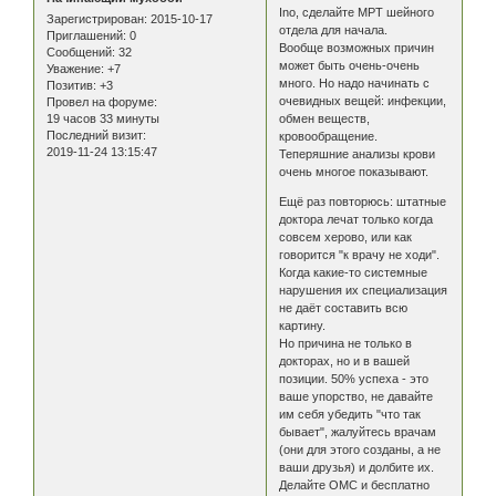
Ino, сделайте МРТ шейного
Зарегистрирован
: 2015-10-17
отдела для начала.
Приглашений:
0
Вообще возможных причин
Сообщений:
32
может быть очень-очень
Уважение:
+7
много. Но надо начинать с
Позитив:
+3
очевидных вещей: инфекции,
Провел на форуме:
19 часов 33 минуты
обмен веществ,
Последний визит:
кровообращение.
2019-11-24 13:15:47
Теперяшние анализы крови
очень многое показывают.
Ещё раз повторюсь: штатные
доктора лечат только когда
совсем херово, или как
говорится "к врачу не ходи".
Когда какие-то системные
нарушения их специализация
не даёт составить всю
картину.
Но причина не только в
докторах, но и в вашей
позиции. 50% успеха - это
ваше упорство, не давайте
им себя убедить "что так
бывает", жалуйтесь врачам
(они для этого созданы, а не
ваши друзья) и долбите их.
Делайте ОМС и бесплатно