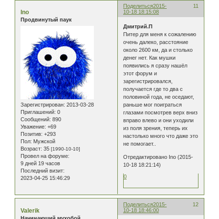
Поделиться
2015-
11
Ino
10-18 18:15:08
Продвинутый паук
Дмитрий.П
Питер для меня к сожалению
очень далеко, расстояние
около 2600 км, да и столько
денег нет. Как мушки
появились я сразу нашёл
этот форум и
зарегистрировался,
получается где то два с
половиной года, не оседают,
Зарегистрирован
: 2013-03-28
раньше мог поиграться
Приглашений:
0
глазами посмотрев верх вниз
Сообщений:
890
вправо влево и они уходили
Уважение:
+69
из поля зрения, теперь их
Позитив:
+293
настолько много что даже это
Пол:
Мужской
не помогает..
Возраст:
35
[1990-10-10]
Провел на форуме:
Отредактировано Ino (2015-
9 дней 19 часов
10-18 18:21:14)
Последний визит:
0
2023-04-25 15:46:29
Поделиться
2015-
12
Valerik
10-18 18:46:00
Начинающий мухобой