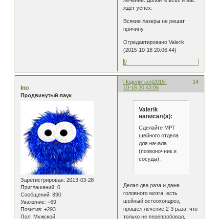
ждёт успех.
Всякие лазеры не решат
причину.
Отредактировано Valerik
(2015-10-18 20:06:44)
0
Поделиться
2015-
14
Ino
10-18 20:43:06
Продвинутый паук
Valerik
написал(а):
Сделайте МРТ
шейного отдела
для начала
(позвоночник и
сосуды).
Зарегистрирован
: 2013-03-28
Делал два раза и даже
Приглашений:
0
головного мозга, есть
Сообщений:
890
шейный остеохондроз,
Уважение:
+69
прошёл лечение 2-3 раза, что
Позитив:
+293
Пол:
Мужской
только не перепробовал,