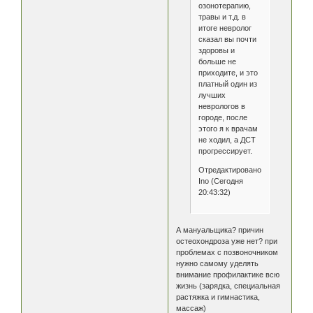
озонотерапию,
травы и т.д. в
итоге невролог
сказал вы почти
здоровы и
больше не
приходите, и это
платный один из
лучших
неврологов в
городе, после
этого я к врачам
не ходил, а ДСТ
прогрессирует.
Отредактировано
Ino (Сегодня
20:43:32)
А мануальщика? причин
остеохондроза уже нет? при
проблемах с позвоночником
нужно самому уделять
внимание профилактике всю
жизнь (зарядка, специальная
растяжка и гимнастика,
массаж)