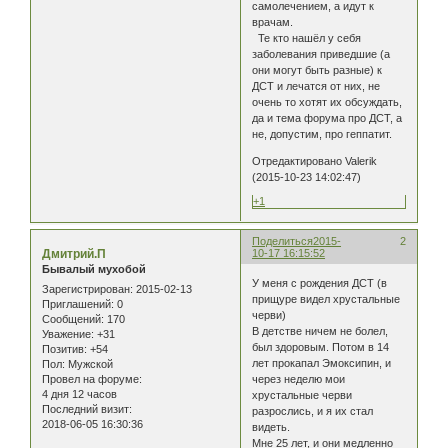
самолечением, а идут к
врачам.
Те кто нашёл у себя
заболевания приведшие (а
они могут быть разные) к
ДСТ и лечатся от них, не
очень то хотят их обсуждать,
да и тема форума про ДСТ, а
не, допустим, про геппатит.
Отредактировано Valerik
(2015-10-23 14:02:47)
+1
Поделиться
2015-
2
Дмитрий.П
10-17 16:15:52
Бывалый мухобой
У меня с рождения ДСТ (в
Зарегистрирован
: 2015-02-13
прищуре видел хрустальные
Приглашений:
0
черви)
Сообщений:
170
В детстве ничем не болел,
Уважение:
+31
был здоровым. Потом в 14
Позитив:
+54
лет прокапал Эмоксипин, и
Пол:
Мужской
Провел на форуме:
через неделю мои
4 дня 12 часов
хрустальные черви
Последний визит:
разрослись, и я их стал
2018-06-05 16:30:36
видеть.
Мне 25 лет, и они медленно