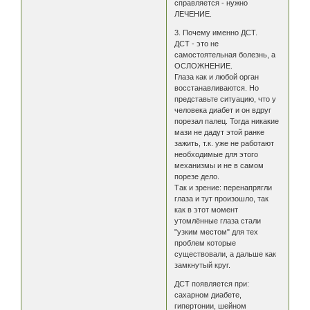
справляется - нужно
ЛЕЧЕНИЕ.
3. Почему именно ДСТ.
ДСТ - это не
самостоятельная болезнь, а
ОСЛОЖНЕНИЕ.
Глаза как и любой орган
восстанавливаются. Но
представьте ситуацию, что у
человека диабет и он вдруг
порезал палец. Тогда никакие
мази не дадут этой ранке
зажить, т.к. уже не работают
необходимые для этого
механизмы и не в самом
порезе дело.
Так и зрение: перенапрягли
глаза и тут произошло, так
как в этот момент
утомлённые глаза стали
"узким местом" для тех
проблем которые
существовали, а дальше как
замкнутый круг.
ДСТ появляется при:
сахарном диабете,
гипертонии, шейном