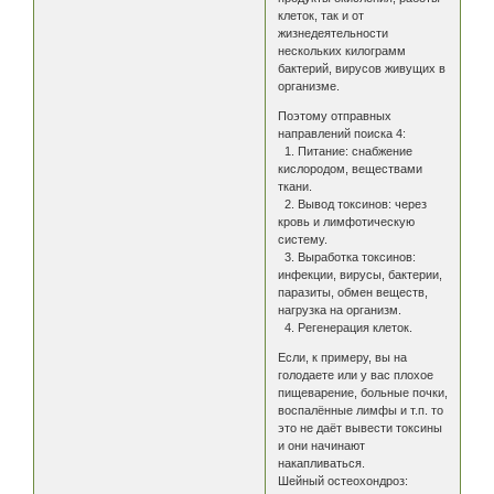
клеток, так и от
жизнедеятельности
нескольких килограмм
бактерий, вирусов живущих в
организме.
Поэтому отправных
направлений поиска 4:
1. Питание: снабжение
кислородом, веществами
ткани.
2. Вывод токсинов: через
кровь и лимфотическую
систему.
3. Выработка токсинов:
инфекции, вирусы, бактерии,
паразиты, обмен веществ,
нагрузка на организм.
4. Регенерация клеток.
Если, к примеру, вы на
голодаете или у вас плохое
пищеварение, больные почки,
воспалённые лимфы и т.п. то
это не даёт вывести токсины
и они начинают
накапливаться.
Шейный остеохондроз: