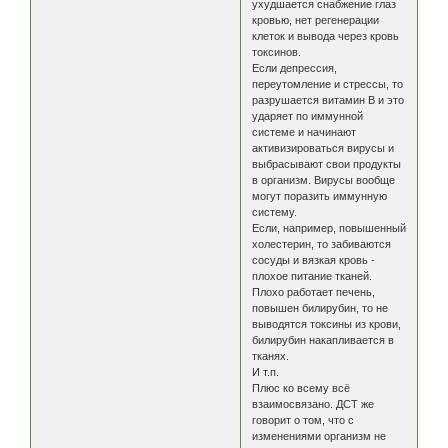
ухудшается снабжение глаз
кровью, нет регенерации
клеток и вывода через кровь
токсинов.
Если депрессия,
переутомление и стрессы, то
разрушается витамин В и это
ударяет по иммунной
системе и начинают
активизироваться вирусы и
выбрасывают свои продукты
в организм. Вирусы вообще
могут поразить иммунную
систему.
Если, например, повышенный
холестерин, то забиваются
сосуды и вязкая кровь -
плохое питание тканей.
Плохо работает печень,
повышен билирубин, то не
выводятся токсины из крови,
билирубин накапливается в
тканях.
И т.п.
Плюс ко всему всё
взаимосвязано. ДСТ же
говорит о том, что с
изменениями организм не