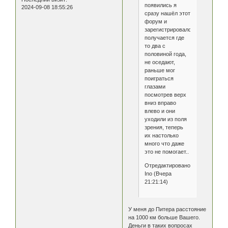
появились я
2024-09-08 18:55:26
сразу нашёл этот
форум и
зарегистрировался,
получается где
то два с
половиной года,
не оседают,
раньше мог
поиграться
глазами
посмотрев верх
вниз вправо
влево и они
уходили из поля
зрения, теперь
их настолько
много что даже
это не помогает..
Отредактировано
Ino (Вчера
21:21:14)
У меня до Питера расстояние
на 1000 км больше Вашего.
Деньги в таких вопросах