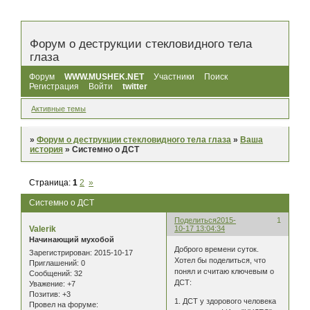
Форум о деструкции стекловидного тела
глаза
Форум
WWW.MUSHEK.NET
Участники
Поиск
Регистрация
Войти
twitter
Активные темы
»
Форум о деструкции стекловидного тела глаза
»
Ваша
история
»
Системно о ДСТ
Страница:
1
2
»
Системно о ДСТ
Поделиться
2015-
1
Valerik
10-17 13:04:34
Начинающий мухобой
Доброго времени суток.
Зарегистрирован
: 2015-10-17
Хотел бы поделиться, что
Приглашений:
0
понял и считаю ключевым о
Сообщений:
32
ДСТ:
Уважение:
+7
Позитив:
+3
1. ДСТ у здорового человека
Провел на форуме: