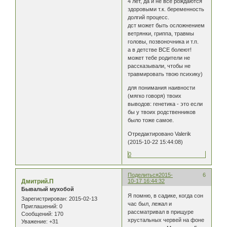
4 лет, да и не все рождаются
здоровыми т.к. беременность
долгий процесс.
дст может быть осложнением
ветрянки, гриппа, травмы
головы, позвоночника и т.п.
а в детстве ВСЕ болеют!
может тебе родители не
рассказывали, чтобы не
травмировать твою психику)
для понимания наивности
(мягко говоря) твоих
выводов: генетика - это если
бы у твоих родственников
было тоже самое.
Отредактировано Valerik
(2015-10-22 15:44:08)
0
Поделиться
2015-
6
Дмитрий.П
10-17 16:44:32
Бывалый мухобой
Я помню, в садике, когда сон
Зарегистрирован
: 2015-02-13
час был, лежал и
Приглашений:
0
рассматривал в прищуре
Сообщений:
170
хрустальных червей на фоне
Уважение:
+31