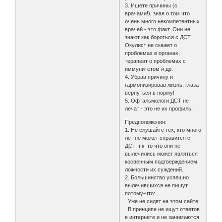
3. Ищете причины (с
врачами!), зная о том что
очень много некомпетентных
врачей - это факт. Они не
знают как бороться с ДСТ.
Окулист не скажет о
проблемах в органах,
терапевт о проблемах с
иммунитетом и др.
4. Убрав причину и
гармонизировав жизнь, глаза
вернуться в норму!
5. Офтальмологи ДСТ не
лечат - это не их профиль.
Предположения:
1. Не слушайте тех, кто много
лет не может справится с
ДСТ, т.к. то что они не
вылечились может являться
косвенным подтверждением
ложности их суждений.
2. Большинство успешно
вылечившихся не пишут
потому-что:
Уже не сидят на этом сайте;
В принципе не ищут ответов
в интернете и не занимаются