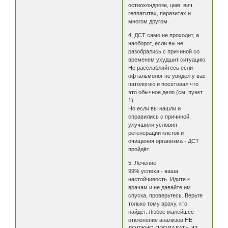
остиохондрозе, цмв, вич,
геппатитах, паразитах и
многом другом.
4. ДСТ само не проходит, а
наоборот, если вы не
разобрались с причиной со
временем ухудшит ситуацию.
Не расслабляйтесь если
офтальмолог не увидел у вас
патологию и посетовал что
это обычное дело (см. пункт
1).
Но если вы нашли и
справились с причиной,
улучшили условия
регенерации клеток и
очищения организма - ДСТ
пройдёт.
5. Лечение
99% успеха - ваша
настойчивость. Идите к
врачам и не давайте им
спуска, проверьтесь. Верьте
только тому врачу, кто
найдёт. Любое малейшее
отклонение анализов НЕ
ДОЛЖНО ПРОПАДАТЬ ИЗ