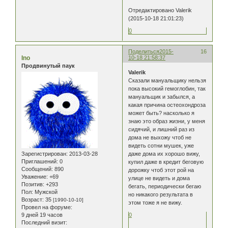
Отредактировано Valerik
(2015-10-18 21:01:23)
0
Поделиться
2015-
16
Ino
10-18 21:58:37
Продвинутый паук
Valerik
Сказали мануальщику нельзя
пока высокий гемоглобин, так
мануальщик и забылся, а
какая причина остеохондроза
может быть? насколько я
знаю это образ жизни, у меня
сидячий, и лишний раз из
дома не выхожу чтоб не
видеть сотни мушек, уже
Зарегистрирован
: 2013-03-28
даже дома их хорошо вижу,
Приглашений:
0
купил даже в кредит беговую
Сообщений:
890
дорожку чтоб этот рой на
Уважение:
+69
улице не видеть и дома
Позитив:
+293
бегать, периодически бегаю
Пол:
Мужской
но никакого результата в
Возраст:
35
[1990-10-10]
этом тоже я не вижу.
Провел на форуме:
9 дней 19 часов
0
Последний визит: