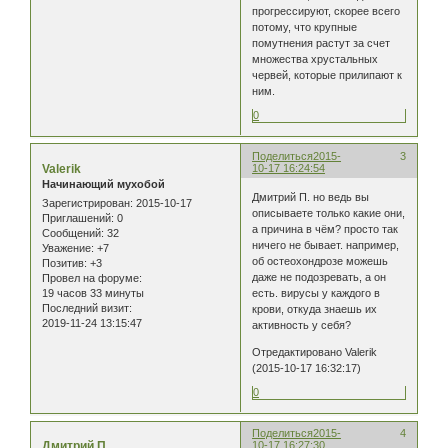
прогрессируют, скорее всего
потому, что крупные
помутнения растут за счет
множества хрустальных
червей, которые прилипают к
ним.
0
Поделиться
2015-
3
Valerik
10-17 16:24:54
Начинающий мухобой
Дмитрий П. но ведь вы
Зарегистрирован
: 2015-10-17
описываете только какие они,
Приглашений:
0
а причина в чём? просто так
Сообщений:
32
ничего не бывает. например,
Уважение:
+7
об остеохондрозе можешь
Позитив:
+3
даже не подозревать, а он
Провел на форуме:
19 часов 33 минуты
есть. вирусы у каждого в
Последний визит:
крови, откуда знаешь их
2019-11-24 13:15:47
активность у себя?
Отредактировано Valerik
(2015-10-17 16:32:17)
0
Поделиться
2015-
4
Дмитрий.П
10-17 16:27:30