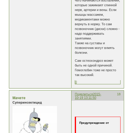
чего начинаются воспаления,
которые зажимают спинной
нерв, артерии и вены. Если
мышцы массажем,
медикаментами можно
вернуть в норму. То сам
позвоночник (диски) сложно -
надо поддерживать
занятиями.
Также на суставы и
позвоночник могут влиять
болезни.
Сам остеохондроз может
быть не одной причиной.
Гемоглобин тоже не просто
так высокий.
0
Поделиться
2015-
18
Мачете
10-19 13:11:50
Суперинсектицид
Предупреждение от