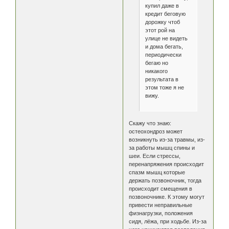
купил даже в
кредит беговую
дорожку чтоб
этот рой на
улице не видеть
и дома бегать,
периодически
бегаю но
никакого
результата в
этом тоже я не
вижу.
Скажу что знаю:
остеохондроз может
возникнуть из-за травмы, из-
за работы мышц спины и
шеи. Если стрессы,
перенапряжения происходит
спазм мышц которые
держать позвоночник, тогда
происходит смещения в
позвоночнике. К этому могут
привести неправильные
физнагрузки, положения
сидя, лёжа, при ходьбе. Из-за