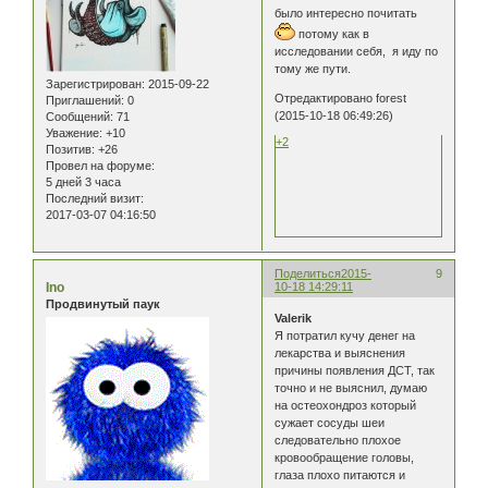
было интересно почитать
потому как в
исследовании себя, я иду по
тому же пути.
Зарегистрирован
: 2015-09-22
Отредактировано forest
Приглашений:
0
(2015-10-18 06:49:26)
Сообщений:
71
Уважение:
+10
+2
Позитив:
+26
Провел на форуме:
5 дней 3 часа
Последний визит:
2017-03-07 04:16:50
Поделиться
2015-
9
Ino
10-18 14:29:11
Продвинутый паук
Valerik
Я потратил кучу денег на
лекарства и выяснения
причины появления ДСТ, так
точно и не выяснил, думаю
на остеохондроз который
сужает сосуды шеи
следовательно плохое
кровообращение головы,
глаза плохо питаются и