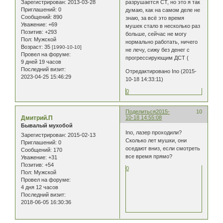
Зарегистрирован
: 2013-03-28
разрушается СТ, но это я так
Приглашений:
0
думаю, как на самом деле не
Сообщений:
890
знаю, за всё это время
Уважение:
+69
мушек стало в несколько раз
Позитив:
+293
больше, сейчас не могу
Пол:
Мужской
нормально работать, ничего
Возраст:
35
[1990-10-10]
не лечу, сижу без денег с
Провел на форуме:
прогрессирующим ДСТ (
9 дней 19 часов
Последний визит:
Отредактировано Ino (2015-
2023-04-25 15:46:29
10-18 14:33:11)
0
Поделиться
2015-
10
Дмитрий.П
10-18 14:55:08
Бывалый мухобой
Ino, лазер проходили?
Зарегистрирован
: 2015-02-13
Сколько лет мушки, они
Приглашений:
0
оседают вниз, если смотреть
Сообщений:
170
все время прямо?
Уважение:
+31
Позитив:
+54
0
Пол:
Мужской
Провел на форуме:
4 дня 12 часов
Последний визит:
2018-06-05 16:30:36