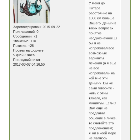
У меня до
Питера
расстояние на
1000 км больше
Вашего. Деньги в
Зарегистрирован
: 2015-09-22
таких вопросах
Приглашений:
0
понятие
Сообщений:
71
неоднозначное.Если
Уважение:
+10
бы я не
Позитив:
+26
испробовал все
Провел на форуме:
возможные
5 дней 3 часа
варианты
Последний визит:
лечения (а я еще
2017-03-07 04:16:50
не все
испробовал)- на
кой мне эти
деньги? Вы же
сами говорите -
жить с этим
тяжело, как
минимум. Если я
Вам еще не
предлагал
общение в личке,
то считайте это
предложением).
Я ни в коей мере
не являюсь