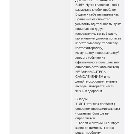
ВИДУ. Нужны зацепки чтобы
размотать клубок проблем.
Будьте к себе внимательны.
Врачи имеют свойство
усыплять бдительность. Даже
если вам не дадут
направление, вы всё равно
как минимум должны попасть
к: офтальмологу, терапевту,
гастроэнтерологу,
иммунологу, невропатологу/
хирургу (обычно на
офтальмологе большинство
ошибочно останавливается).
НЕ ЗАНИМАЙТЕСЬ
САМОЛЕЧЕНИЕМ и не
делайте скоропалительные
выводы, потеряете часть
жизни и здоровья.
Выводы:
1. ДСТ это знак проблем (
основном продолжительных)
- организм больше не
справляется.
2. Капли и витамины снимут
какие-то симптомы но не
решат проблему.