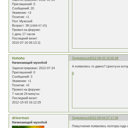
Приглашений:
0
Сообщений:
20
Уважение:
+3
Позитив:
+1
Пол:
Мужской
Возраст:
38
[1988-07-25]
Провел на форуме:
1 день 17 часов
Последний визит:
2015-07-16 06:13:11
Hohoho
Поделиться
2012-09-03 18:45:48
Начинающий мухобой
А появились то давно? Цокотухи кото
Зарегистрирован
: 2012-07-24
Приглашений:
0
0
Сообщений:
3
Уважение:
+1
Позитив:
+0
Провел на форуме:
7 часов 24 минуты
Последний визит:
2012-10-03 16:12:29
driverman
Поделиться
2012-09-04 07:17:36
Начинающий мухобой
Помутнения появились полтора года н