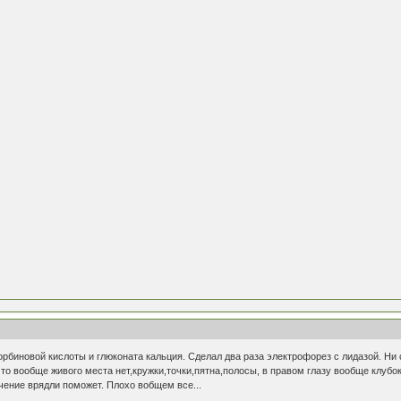
орбиновой кислоты и глюконата кальция. Сделал два раза электрофорез с лидазой. Ни 
то вообще живого места нет,кружки,точки,пятна,полосы, в правом глазу вообще клубок 
ечение врядли поможет. Плохо вобщем все...