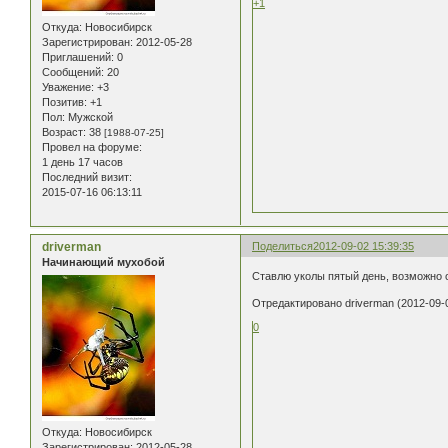
+1
Откуда:
Новосибирск
Зарегистрирован
: 2012-05-28
Приглашений:
0
Сообщений:
20
Уважение:
+3
Позитив:
+1
Пол:
Мужской
Возраст:
38
[1988-07-25]
Провел на форуме:
1 день 17 часов
Последний визит:
2015-07-16 06:13:11
driverman
Поделиться
2012-09-02 15:39:35
Начинающий мухобой
Ставлю уколы пятый день, возможно о
Отредактировано driverman (2012-09-0
0
Откуда:
Новосибирск
Зарегистрирован
: 2012-05-28