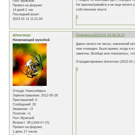
Пол:
Мужской
Не присматривайся и не ищи ничего у 
Провел на форуме:
собственном опыте.
14 дней 1 час
Последний визит:
0
2023-01-11 11:21:04
driverman
Поделиться
2013-01-24 06:34:21
Начинающий мухобой
Давно ничего не писал, изменений нет
чем очевиден. Было время, когда я и
заметны. Вообще мне показалось, что
Отредактировано driverman (2013-01-2
0
Откуда:
Новосибирск
Зарегистрирован
: 2012-05-28
Приглашений:
0
Сообщений:
20
Уважение:
+3
Позитив:
+1
Пол:
Мужской
Возраст:
38
[1988-07-25]
Провел на форуме:
1 день 17 часов