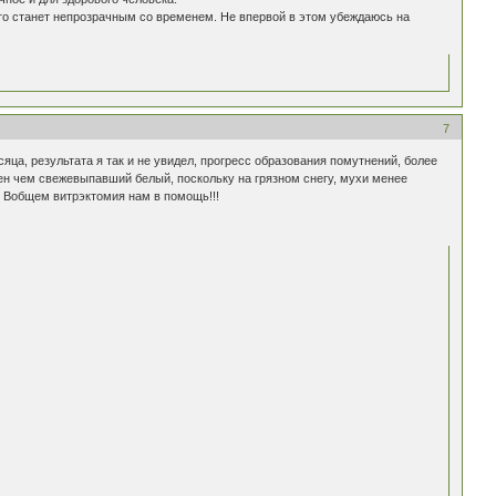
место станет непрозрачным со временем. Не впервой в этом убеждаюсь на
7
яца, результата я так и не увидел, прогресс образования помутнений, более
елен чем свежевыпавший белый, поскольку на грязном снегу, мухи менее
. Вобщем витрэктомия нам в помощь!!!