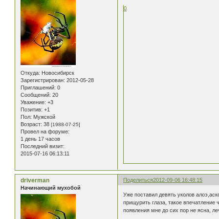
0
Откуда:
Новосибирск
Зарегистрирован
: 2012-05-28
Приглашений:
0
Сообщений:
20
Уважение:
+3
Позитив:
+1
Пол:
Мужской
Возраст:
38
[1988-07-25]
Провел на форуме:
1 день 17 часов
Последний визит:
2015-07-16 06:13:11
driverman
Поделиться
2012-09-06 16:48:15
Начинающий мухобой
Уже поставил девять уколов алоэ,аск
прищурить глаза, такое впечатление ч
появления мне до сих пор не ясна, л