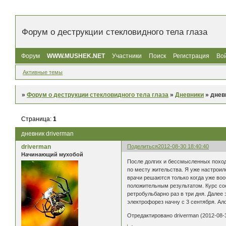
Форум о деструкции стекловидного тела глаза
Форум
WWW.MUSHEK.NET
Участники
Поиск
Регистрация
Во
Активные темы
»
Форум о деструкции стекловидного тела глаза
»
Дневники
»
днев
Страница:
1
дневник driverman
driverman
Поделиться
2012-08-30 18:40:40
Начинающий мухобой
После долгих и бессмысленных поход
по месту жительства. Я уже настроил
врачи решаются только когда уже воо
положительным результатом. Курс сос
ретробульбарно раз в три дня. Далее 
электрофорез начну с 3 сентября. Ало
Отредактировано driverman (2012-08-3