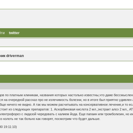
йти
twitter
ник driverman
ов по платным клиникам, названия которых настолько известны,что даже бессмысленн
ся на очередной рассказ про не излечимость болезни, но в итоге был приятно удивлен
бще ничего не видно. А так мы можем расчитывать на консервативное лечение,и то есл
тоит из следующих препаратов: 1. Аскорбиновая кислота 2 мл.,экстракт алоэ 2 мл., А
электрофорез с лидазой чередовать с калием йода. Еще папаин или тромболизин, но их
э колоть не так больно как говорят, посмотрим что будет дальше.
0 19:11:10)