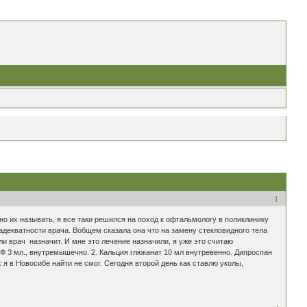
1
о их называть, я все таки решился на поход к офтальмологу в поликлинику
 адекватности врача. Вобщем сказала она что на замену стекловидного тела
и врач назначит. И мне это лечение назначили, я уже это считаю
ТФ 3 мл., внутремышечно. 2. Кальция глюканат 10 мл внутревенно. Дипроспан
 я в Новосибе найти не смог. Сегодня второй день как ставлю уколы,