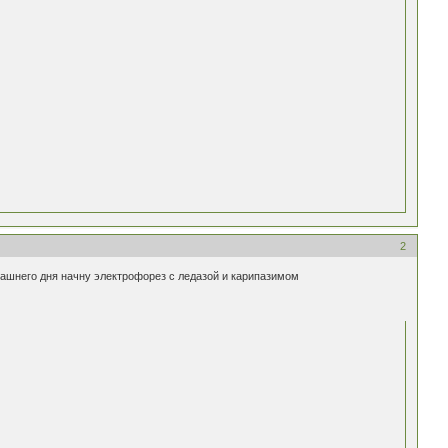
2
рашнего дня начну электрофорез с ледазой и карипазимом