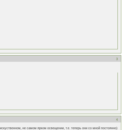
3
4
искуственном, не самом ярком освещении, т.е. теперь они со мной постоянно)