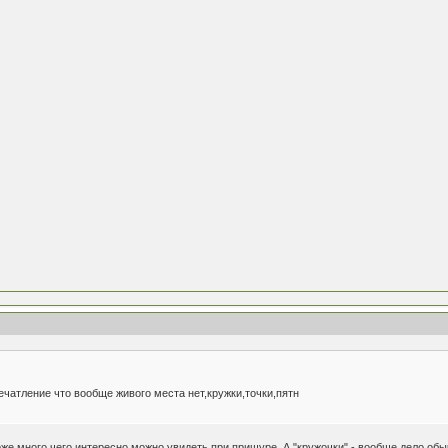
ечатление что вообще живого места нет,кружки,точки,пятн
же много чего интересно можно увидеть при прищуре. А "кружочки" - вообще дело обы