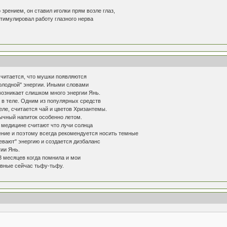
зрением, он ставил иголки прям возле глаз,
стимулировал работу глазного нерва
считается, что мушки появляются
"холодной" энергии. Иными словами
 возникает слишком много энергии Янь.
и в теле. Одним из популярных средств
теле, считается чай и цветов Хризантемы.
бычный напиток особенно летом.
в медицине считают что лучи солнца
ение и поэтому всегда рекомендуется носить темные
ревают" энергию и создается дизбаланс
гии Янь.
-3 месяцев когда помнила и мои
ивные сейчас тьфу-тьфу.