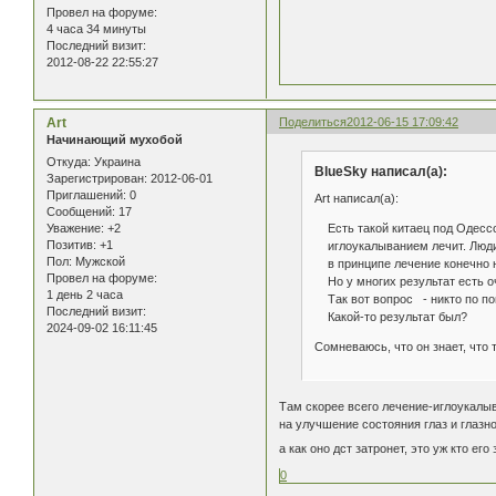
Провел на форуме:
4 часа 34 минуты
Последний визит:
2012-08-22 22:55:27
Art
Поделиться
2012-06-15 17:09:42
Начинающий мухобой
Откуда:
Украина
BlueSky написал(а):
Зарегистрирован
: 2012-06-01
Приглашений:
0
Art написал(а):
Сообщений:
17
Есть такой китаец под Одессой
Уважение:
+2
Позитив:
+1
иглоукалыванием лечит. Люди 
Пол:
Мужской
в принципе лечение конечно не
Провел на форуме:
Но у многих результат есть о
1 день 2 часа
Так вот вопрос - никто по по
Последний визит:
Какой-то результат был?
2024-09-02 16:11:45
Сомневаюсь, что он знает, что 
Там скорее всего лечение-иглоукалы
на улучшение состояния глаз и глазно
а как оно дст затронет, это уж кто его
0