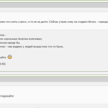
ве-что снять стресс, и то не на долго. Сейчас утром хожу на стадион бегать - гораз
знь -
ьно серъезные болезни излечивал,
могало вроде бы,
итал - там видимо у людей возрастное что-то было,
умайте
3:40)
е подумайте