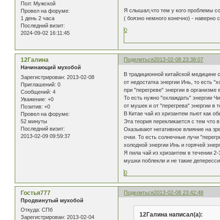
Пол:
Мужской
Я слышал,что тем у кого проблемы со 
Провел на форуме:
( боязно немного конечно) - наверно 
1 день 2 часа
Последний визит:
0
2024-09-02 16:11:45
12Галина
Поделиться
2013-02-08 23:38:07
Начинающий мухобой
В традиционной китайской медицине 
Зарегистрирован
: 2013-02-08
от недостатка энергии Инь, то есть 
Приглашений:
0
при "перегреве" энергии в организме
Сообщений:
4
То есть нужно "охлаждать" энергии Ч
Уважение:
+0
от мушек и от "перегрева" энергии в 
Позитив:
+0
В Китае чай из хризантем пьют как о
Провел на форуме:
52 минуты
Эта теория перекликается с тем что 
Последний визит:
Оказывают негативное влияние на зр
2013-02-09 09:59:37
очки. То есть солнечные лучи "перег
холодной энергии Инь и горячей энер
Я пила чай из хризантем в течении 2
мушки поблекли и не такие депересс
0
Гостья777
Поделиться
2013-02-08 23:42:48
Продвинутый мухобой
Откуда:
СПб
12Галина написал(а):
Зарегистрирован
: 2013-02-04