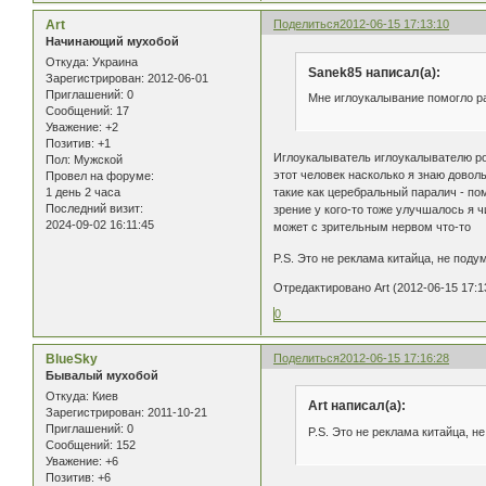
Art
Поделиться
2012-06-15 17:13:10
Начинающий мухобой
Откуда:
Украина
Sanek85 написал(а):
Зарегистрирован
: 2012-06-01
Приглашений:
0
Мне иглоукалывание помогло раз
Сообщений:
17
Уважение:
+2
Позитив:
+1
Иглоукалыватель иглоукалывателю ро
Пол:
Мужской
этот человек насколько я знаю довол
Провел на форуме:
такие как церебральный паралич - по
1 день 2 часа
Последний визит:
зрение у кого-то тоже улучшалось я ч
2024-09-02 16:11:45
может с зрительным нервом что-то
P.S. Это не реклама китайца, не под
Отредактировано Art (2012-06-15 17:1
0
BlueSky
Поделиться
2012-06-15 17:16:28
Бывалый мухобой
Откуда:
Киев
Art написал(а):
Зарегистрирован
: 2011-10-21
Приглашений:
0
P.S. Это не реклама китайца, н
Сообщений:
152
Уважение:
+6
Позитив:
+6