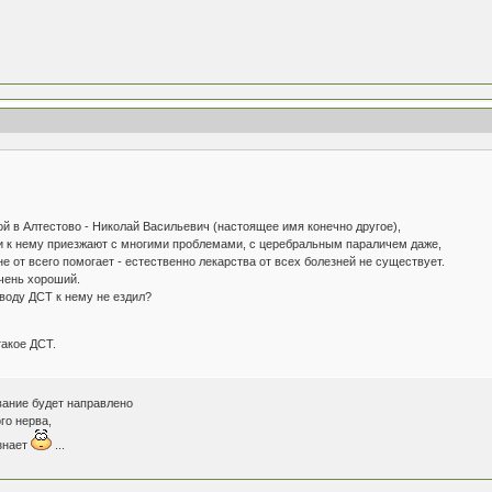
 в Алтестово - Николай Васильевич (настоящее имя конечно другое),
к нему приезжают с многими проблемами, с церебральным параличем даже,
 от всего помогает - естественно лекарства от всех болезней не существует.
чень хороший.
воду ДСТ к нему не ездил?
такое ДСТ.
вание будет направлено
го нерва,
 знает
...