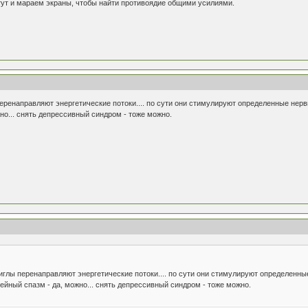
 тут и мараем экраны, чтобы найти противоядие общими усилиями.
перенаправляют энергетические потоки.... по сути они стимулируют определенные нерв
но... снять депрессивный синдром - тоже можно.
 иглы перенаправляют энергетические потоки.... по сути они стимулируют определенны
ейный спазм - да, можно... снять депрессивный синдром - тоже можно.