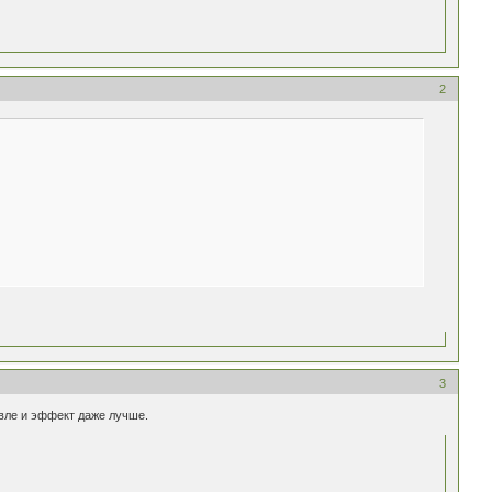
2
3
евле и эффект даже лучше.