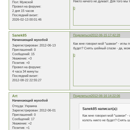
Никто ничего не думает. Для того мы
Пол:
Мужской
Провел на форуме:
0
2 дня 15 часов
Последний визит:
2026-02-13 00:01:46
Sanek85
Поделиться
2012-06-15 17:42:28
Начинающий мухобой
Как мне говорил мой "шаман" - иглы 
Зарегистрирован
: 2012-06-13
будет? Снять шейный спазм - да, мож
Приглашений:
0
Сообщений:
15
0
Уважение:
+3
Позитив:
+0
Провел на форуме:
4 часа 34 минуты
Последний визит:
2012-08-22 22:55:27
Art
Поделиться
2012-06-16 14:22:06
Начинающий мухобой
Откуда:
Украина
Sanek85 написал(а):
Зарегистрирован
: 2012-06-01
Приглашений:
0
Как мне говорил мой "шаман" -
Сообщений:
17
колоть никто не будет? Снять ш
Уважение:
+2
Позитив:
+1