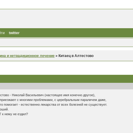
йти
twitter
ина и нетрадиционное лечение
»
Китаец в Алтестово
естово - Николай Васильевич (настоящее имя конечно другое),
 приезжают с многими проблемами, с церебральным параличем даже,
го помогает - естественно лекарства от всех болезней не существует.
роший.
Т к нему не ездил?