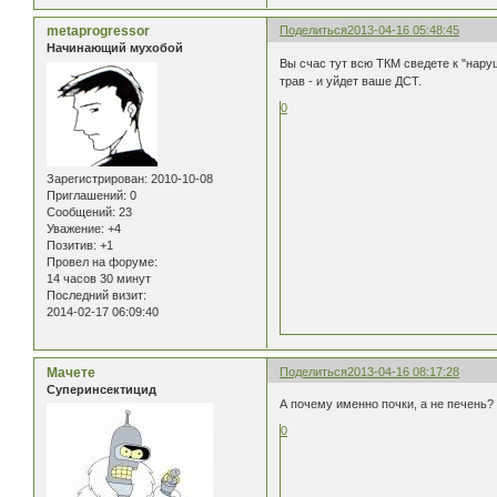
metaprogressor
Поделиться
2013-04-16 05:48:45
Начинающий мухобой
Вы счас тут всю ТКМ сведете к "нару
трав - и уйдет ваше ДСТ.
0
Зарегистрирован
: 2010-10-08
Приглашений:
0
Сообщений:
23
Уважение:
+4
Позитив:
+1
Провел на форуме:
14 часов 30 минут
Последний визит:
2014-02-17 06:09:40
Мачете
Поделиться
2013-04-16 08:17:28
Суперинсектицид
А почему именно почки, а не печень?
0