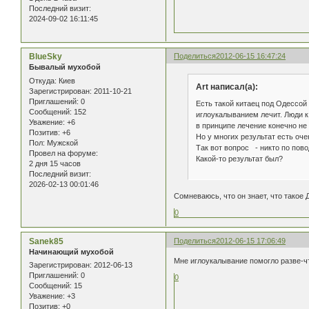
Последний визит:
2024-09-02 16:11:45
BlueSky
Поделиться
2012-06-15 16:47:24
Бывалый мухобой
Откуда:
Киев
Art написал(а):
Зарегистрирован
: 2011-10-21
Приглашений:
0
Есть такой китаец под Одессой
Сообщений:
152
иглоукалыванием лечит. Люди 
Уважение:
+6
в принципе лечение конечно не 
Позитив:
+6
Но у многих результат есть оч
Пол:
Мужской
Так вот вопрос - никто по пово
Провел на форуме:
Какой-то результат был?
2 дня 15 часов
Последний визит:
2026-02-13 00:01:46
Сомневаюсь, что он знает, что такое 
0
Sanek85
Поделиться
2012-06-15 17:06:49
Начинающий мухобой
Мне иглоукалывание помогло разве-чт
Зарегистрирован
: 2012-06-13
Приглашений:
0
0
Сообщений:
15
Уважение:
+3
Позитив:
+0