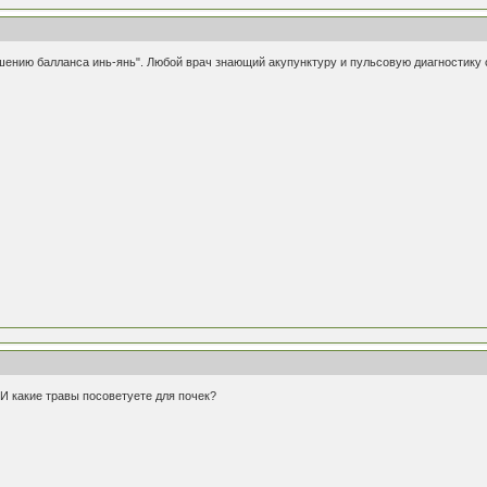
шению балланса инь-янь". Любой врач знающий акупунктуру и пульсовую диагностику 
 И какие травы посоветуете для почек?