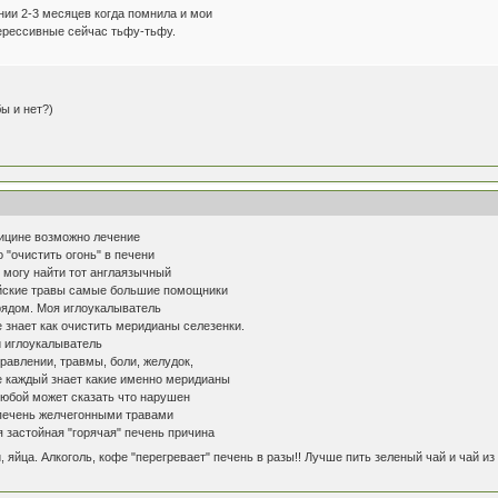
нии 2-3 месяцев когда помнила и мои
ерессивные сейчас тьфу-тьфу.
бы и нет?)
дицине возможно лечение
 "очистить огонь" в печени
о могу найти тот англаязычный
айские травы самые большие помощники
рядом. Моя иглоукалыватель
е знает как очистить меридианы селезенки.
й иглоукалыватель
равлении, травмы, боли, желудок,
е каждый знает какие именно меридианы
любой может сказать что нарушен
 печень желчегонными травами
ая застойная "горячая" печень причина
 яйца. Алкоголь, кофе "перегревает" печень в разы!! Лучше пить зеленый чай и чай и