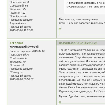
Приглашений:
0
Я пила чай из хризантем в тече
Сообщений:
65
мушки поблекли и не такие деп
Уважение:
+5
Позитив:
+10
Пол:
Женский
Мне кажется, это самовнушение...
Провел на форуме:
Хотя... Если оно работает, то почему 
1 день 4 часа
Последний визит:
0
2013-08-01 11:12:09
12Галина
Поделиться
2013-02-08 23:51:22
Начинающий мухобой
Так же в китайской традиционной ме
Зарегистрирован
: 2013-02-08
иглоукалыванием. Так как необходимо
Приглашений:
0
и селезенке. Подробно я не помню, н
Сообщений:
4
сайт иглоукалывания. И конечно кит
Уважение:
+0
если нет знающего иглоукалывателя 
Позитив:
+0
очень грамотная и знающая, но она н
Провел на форуме:
52 минуты
То есть что я хочу сказать что кажды
Последний визит:
специализируется в только своем нап
2013-02-09 09:59:37
плодовитость, или зрение. Поэтому н
и как задействовать при мушках. Но 
баланс Инь и Янь и нужно почистить
Одуванчик, календула, и др. Т.к. Вял
Мушек. Еда Инь: соки, зеленые овощи,
0