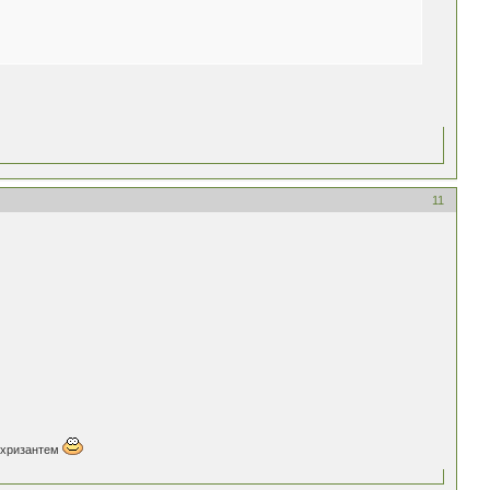
11
з хризантем