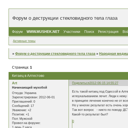
Форум о деструкции стекловидного тела глаза
Форум
WWW.MUSHEK.NET
Участники
Поиск
Регистрация
Во
Активные темы
»
Форум о деструкции стекловидного тела глаза
»
Народная медиц
Страница:
1
Китаец в Алтестово
Art
Поделиться
2012-06-15 14:55:27
Начинающий мухобой
Есть такой китаец под Одессой в Алт
Откуда:
Украина
иглоукалыванием лечит. Люди к нему
Зарегистрирован
: 2012-06-01
в принципе лечение конечно не от все
Приглашений:
0
Но у многих результат есть очень хо
Сообщений:
17
Так вот вопрос - никто по поводу ДС
Уважение:
+2
Какой-то результат был?
Позитив:
+1
Пол:
Мужской
0
Провел на форуме:
1 день 2 часа