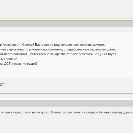
 в Алтестово - Николай Васильевич (настоящее имя конечно другое),
к нему приезжают с многими проблемами, с церебральным параличем даже,
от всего помогает - естественно лекарства от всех болезней не существует.
ень хороший.
ду ДСТ к нему не ездил?
ДСТ.
о снять стресс, и то не на долго. Сейчас утром хожу на стадион бегать - гораздо деш