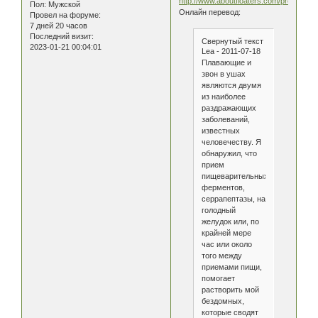
http://www.aboutfloaters.com/products.
Пол:
Мужской
Онлайн перевод:
Провел на форуме:
7 дней 20 часов
Последний визит:
Свернутый текст
2023-01-21 00:04:01
Lea - 2011-07-18
Плавающие и
звон в ушах
являются двумя
из наиболее
раздражающих
заболеваний,
известных
человечеству. Я
обнаружил, что
прием
пищеварительных
ферментов,
серрапептазы, на
голодный
желудок или, по
крайней мере
час или около
того между
приемами пищи,
помогает
растворить мой
бездомных,
которые сводят