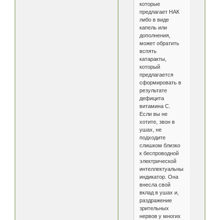
которые
предлагает НАК
либо в виде
капель или
дополнения,
может обратить
вспять
катаракты,
который
предлагается
сформировать в
результате
дефицита
витамина С.
Если вы не
хотите, звон в
ушах, не
подходите
слишком близко
к беспроводной
электрической
интеллектуальный
индикатор. Она
внесла свой
вклад в ушах и,
раздражение
зрительных
нервов у многих