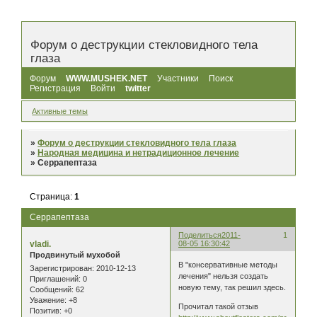
Форум о деструкции стекловидного тела
глаза
Форум
WWW.MUSHEK.NET
Участники
Поиск
Регистрация
Войти
twitter
Активные темы
»
Форум о деструкции стекловидного тела глаза
»
Народная медицина и нетрадиционное лечение
»
Серрапептаза
Страница:
1
Серрапептаза
Поделиться
2011-
1
vladi.
08-05 16:30:42
Продвинутый мухобой
В "консервативные методы
Зарегистрирован
: 2010-12-13
лечения" нельзя создать
Приглашений:
0
новую тему, так решил здесь.
Сообщений:
62
Уважение:
+8
Прочитал такой отзыв
Позитив:
+0