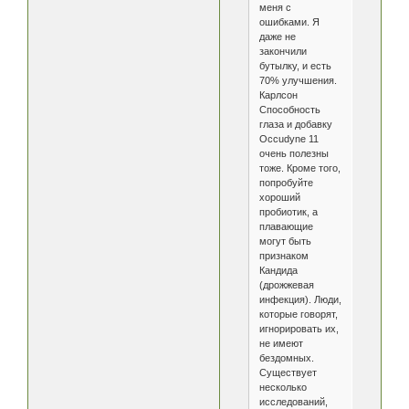
меня с
ошибками. Я
даже не
закончили
бутылку, и есть
70% улучшения.
Карлсон
Способность
глаза и добавку
Occudyne 11
очень полезны
тоже. Кроме того,
попробуйте
хороший
пробиотик, а
плавающие
могут быть
признаком
Кандида
(дрожжевая
инфекция). Люди,
которые говорят,
игнорировать их,
не имеют
бездомных.
Существует
несколько
исследований,