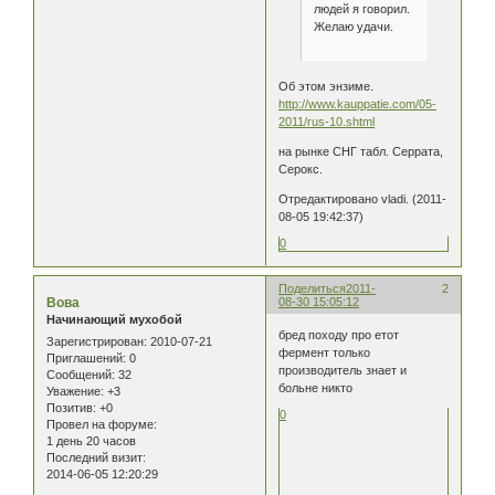
людей я говорил.
Желаю удачи.
Об этом энзиме.
http://www.kauppatie.com/05-
2011/rus-10.shtml
на рынке СНГ табл. Серрата,
Серокс.
Отредактировано vladi. (2011-
08-05 19:42:37)
0
Поделиться
2011-
2
Вова
08-30 15:05:12
Начинающий мухобой
бред походу про етот
Зарегистрирован
: 2010-07-21
фермент только
Приглашений:
0
производитель знает и
Сообщений:
32
больне никто
Уважение:
+3
Позитив:
+0
0
Провел на форуме:
1 день 20 часов
Последний визит:
2014-06-05 12:20:29