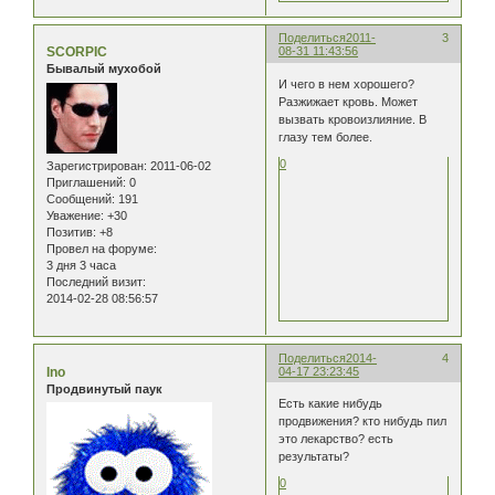
Поделиться
2011-
3
SCORPIC
08-31 11:43:56
Бывалый мухобой
И чего в нем хорошего?
Разжижает кровь. Может
вызвать кровоизлияние. В
глазу тем более.
0
Зарегистрирован
: 2011-06-02
Приглашений:
0
Сообщений:
191
Уважение:
+30
Позитив:
+8
Провел на форуме:
3 дня 3 часа
Последний визит:
2014-02-28 08:56:57
Поделиться
2014-
4
Ino
04-17 23:23:45
Продвинутый паук
Есть какие нибудь
продвижения? кто нибудь пил
это лекарство? есть
результаты?
0