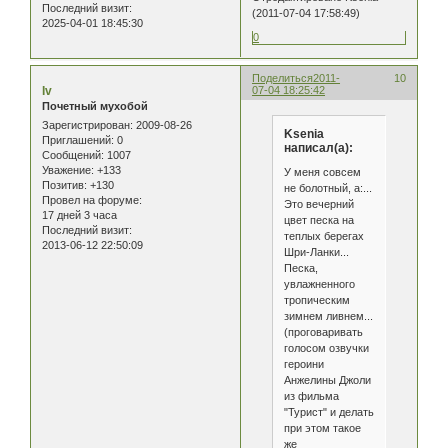
Последний визит:
(2011-07-04 17:58:49)
2025-04-01 18:45:30
0
Поделиться
2011-
10
Iv
07-04 18:25:42
Почетный мухобой
Зарегистрирован
: 2009-08-26
Ksenia
Приглашений:
0
написал(а):
Сообщений:
1007
Уважение:
+133
У меня совсем
Позитив:
+130
не болотный, а:...
Провел на форуме:
Это вечерний
17 дней 3 часа
цвет песка на
Последний визит:
теплых берегах
2013-06-12 22:50:09
Шри-Ланки...
Песка,
увлажненного
тропическим
зимнем ливнем...
(проговаривать
голосом озвучки
героини
Анжелины Джоли
из фильма
"Турист" и делать
при этом такое
же