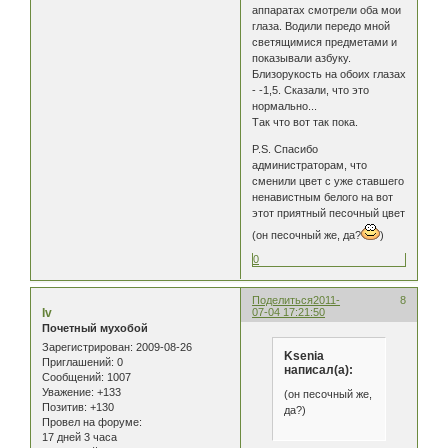
аппаратах смотрели оба мои
глаза. Водили передо мной
светящимися предметами и
показывали азбуку.
Близорукость на обоих глазах
- -1,5. Сказали, что это
нормально...
Так что вот так пока.
P.S. Спасибо
администраторам, что
сменили цвет с уже ставшего
ненавистным белого на вот
этот приятный песочный цвет
(он песочный же, да?
)
0
Поделиться
2011-
8
Iv
07-04 17:21:50
Почетный мухобой
Зарегистрирован
: 2009-08-26
Ksenia
Приглашений:
0
написал(а):
Сообщений:
1007
Уважение:
+133
(он песочный же,
Позитив:
+130
да?)
Провел на форуме:
17 дней 3 часа