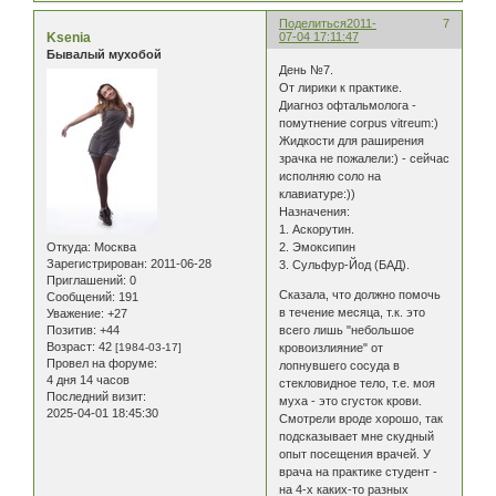
Поделиться
2011-
7
Ksenia
07-04 17:11:47
Бывалый мухобой
День №7.
От лирики к практике.
Диагноз офтальмолога -
помутнение corpus vitreum:)
Жидкости для раширения
зрачка не пожалели:) - сейчас
исполняю соло на
клавиатуре:))
Назначения:
1. Аскорутин.
Откуда:
Москва
2. Эмоксипин
Зарегистрирован
: 2011-06-28
3. Сульфур-Йод (БАД).
Приглашений:
0
Сказала, что должно помочь
Сообщений:
191
в течение месяца, т.к. это
Уважение:
+27
Позитив:
+44
всего лишь "небольшое
Возраст:
42
[1984-03-17]
кровоизлияние" от
Провел на форуме:
лопнувшего сосуда в
4 дня 14 часов
стекловидное тело, т.е. моя
Последний визит:
муха - это сгусток крови.
2025-04-01 18:45:30
Смотрели вроде хорошо, так
подсказывает мне скудный
опыт посещения врачей. У
врача на практике студент -
на 4-х каких-то разных