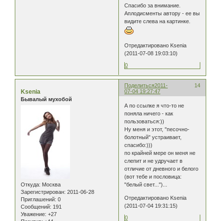
Спасибо за внимание.
Аплодисменты автору - ее вы
видите слева на картинке.
Отредактировано Ksenia
(2011-07-08 19:03:10)
0
Поделиться
2011-
14
Ksenia
07-04 19:27:47
Бывалый мухобой
А по ссылке я что-то не
поняла ничего - как
пользоваться:))
Ну меня и этот, "песочно-
болотный" устраивает,
спасибо:)))
по крайней мере он меня не
слепит и не удручает в
отличие от дневного и белого
(вот тебе и пословица:
Откуда:
Москва
"белый свет...")...
Зарегистрирован
: 2011-06-28
Отредактировано Ksenia
Приглашений:
0
(2011-07-04 19:31:15)
Сообщений:
191
Уважение:
+27
0