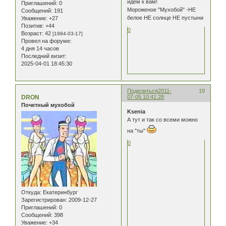
идем к вам!
Приглашений:
0
Мороженое "Мухобой" -НЕ
Сообщений:
191
белое НЕ солнце НЕ пустыни
Уважение:
+27
Позитив:
+44
0
Возраст:
42
[1984-03-17]
Провел на форуме:
4 дня 14 часов
Последний визит:
2025-04-01 18:45:30
Поделиться
2011-
19
DRON
07-05 10:41:28
Почетный мухобой
Ksenia
А тут и так со всеми можно
на "ты"
0
Откуда:
Екатеринбург
Зарегистрирован
: 2009-12-27
Приглашений:
0
Сообщений:
398
Уважение:
+34