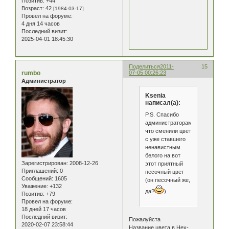
Позитив:
+44
Возраст:
42
[1984-03-17]
Провел на форуме:
4 дня 14 часов
Последний визит:
2025-04-01 18:45:30
Поделиться
2011-
15
rumbo
07-05 00:26:23
Администратор
Ksenia
написал(а):
P.S. Спасибо
администраторам,
что сменили цвет
с уже ставшего
ненавистным
белого на вот
Зарегистрирован
: 2008-12-26
этот приятный
Приглашений:
0
песочный цвет
Сообщений:
1605
(он песочный же,
Уважение:
+132
да?
)
Позитив:
+79
Провел на форуме:
18 дней 17 часов
Последний визит:
Пожалуйста
2020-02-07 23:58:44
Название цвета в Hex-