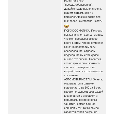
развития этого
"псевдозаболевания".
Давайте чаще наклоняться к
нашим деткам, это и в
психологическом плане для
них более комфортно, кстати.
ПСИХОСОМАТИКА. По моим
показаниям он сделал вывод,
что моя проблема скорее
всего в этом, что не отменяет
конечно необходимости
обследования. Стрессы,
недоедания ну и так далее -
вы все это знаете. Полагает,
что не нужно списывать со
счеов и откладывать на
второй план психологическое
состояние.
АВТОМОБИЛИСТАМ. Знаете,
оказывается в разгоне
вашего авто до 100 за 3 сек.
кроется опасность для вашей
шеи в связи с инерцией и
попытками позвоночника
защитить самое важное -
спинной мозг. То же самое
касается стиля вождения -