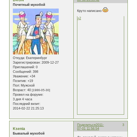
DRON
Почетный мухобой
Круто написано
+2
Откуда:
Екатеринбург
Зарегистрирован
: 2009-12-27
Приглашений:
0
Сообщений:
398
Уважение:
+34
Позитив:
+19
Пол:
Мужской
Возраст:
40
[1986-05-30]
Провел на форуме:
3 дня 4 часа
Последний визит:
2014-02-22 21:25:13
Поделиться
2011-
3
Ksenia
07-01 11:56:54
Бывалый мухобой