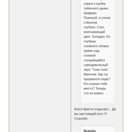
серую струйку
табачного дыма.
Шафран.
Пожалуй, я упала
слишком
глубоко. Снег,
впитывающий
цвет. Холодно. Из
глубины
снежного облака
прямо над
головой
сгущающийся
самодовольный
звук: "тонк-тонк".
Маятник. Как ты
прорвался сюда?
Кто указал тебе
место? Теперь
это не важно.
Агата Кристи отдыхает... Да
вы настоящий поэт !!!
Спасибо.
Rumbo