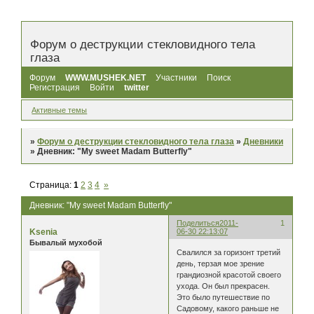
Форум о деструкции стекловидного тела
глаза
Форум
WWW.MUSHEK.NET
Участники
Поиск
Регистрация
Войти
twitter
Активные темы
»
Форум о деструкции стекловидного тела глаза
»
Дневники
»
Дневник: "My sweet Madam Butterfly"
Страница:
1
2
3
4
»
Дневник: "My sweet Madam Butterfly"
Поделиться
2011-
1
Ksenia
06-30 22:13:07
Бывалый мухобой
Свалился за горизонт третий
день, терзая мое зрение
грандиозной красотой своего
ухода. Он был прекрасен.
Это было путешествие по
Садовому, какого раньше не