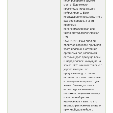
перепроверьте в другом
месте. Еще можно
проконсультироваться у
нейрохирурга. Если
исследование показало, что у
вас все хорошо, значит
проблема
психисоматическая или
чисто офтольмологическая
(!!!).
ОСТЕОХНДРОЗ вряд ли
является корневой причиной
этого явления. Состояние
организма под названием
остеохондроз присуще всем
6 млрд человек, живущим на
земле. ВСе начинается еще в
утробе матери - от
предлежания до степени
активности в животике мамы
и поведения в первые годы
жизни. Вплоть до того, что
если когда вы начинали
ползать и поднимать голову,
мать лишний раз не
наклонялась к вам, то это
вызвало растяжение и стало
причиной дальнейшего