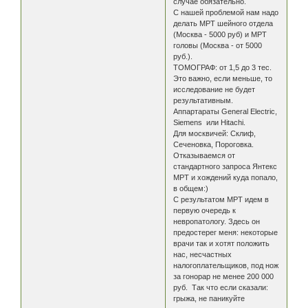
случае обязательно.
С нашей проблемой нам надо
делать МРТ шейного отдела
(Москва - 5000 руб) и МРТ
головы (Москва - от 5000
руб.).
ТОМОГРАФ: от 1,5 до 3 тес.
Это важно, если меньше, то
исследование не будет
результативным.
Аппартараты General Electric,
Siemens или Hitachi.
Для москвичей: Склиф,
Сеченовка, Пороговка.
Отказываемся от
стандартного запроса Янтекс
МРТ и хождений куда попало,
в общем:)
С результатом МРТ идем в
первую очередь к
невропатологу. Здесь он
предостерег меня: некоторые
врачи так и хотят положить
нас, несчастных
налогоплательщиков, под нож
за гонорар не менее 200 000
руб. Так что если сказали:
грыжа, не паникуйте