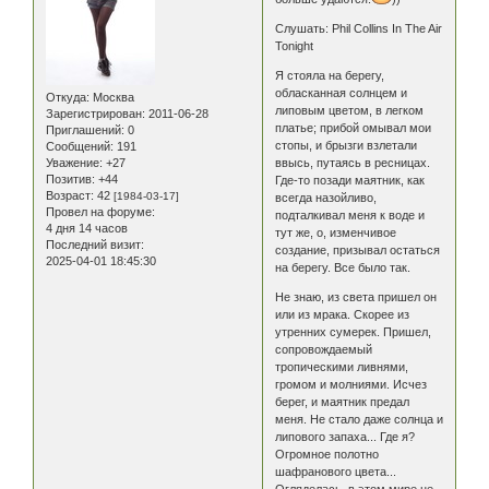
Слушать: Phil Collins In The Air
Tonight
Я стояла на берегу,
обласканная солнцем и
Откуда:
Москва
липовым цветом, в легком
Зарегистрирован
: 2011-06-28
платье; прибой омывал мои
Приглашений:
0
стопы, и брызги взлетали
Сообщений:
191
Уважение:
+27
ввысь, путаясь в ресницах.
Позитив:
+44
Где-то позади маятник, как
Возраст:
42
[1984-03-17]
всегда назойливо,
Провел на форуме:
подталкивал меня к воде и
4 дня 14 часов
тут же, о, изменчивое
Последний визит:
создание, призывал остаться
2025-04-01 18:45:30
на берегу. Все было так.
Не знаю, из света пришел он
или из мрака. Скорее из
утренних сумерек. Пришел,
сопровождаемый
тропическими ливнями,
громом и молниями. Исчез
берег, и маятник предал
меня. Не стало даже солнца и
липового запаха... Где я?
Огромное полотно
шафранового цвета...
Огляделась, в этом мире не