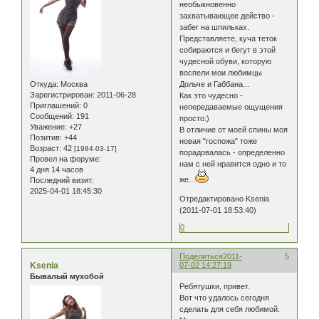
необыкновенно
захватывающее действо -
забег на шпильках.
Представляете, куча теток
собираются и бегут в этой
чудесной обуви, которую
воспели мои любимцы
Откуда:
Москва
Дольче и Габбана...
Зарегистрирован
: 2011-06-28
Как это чудесно -
Приглашений:
0
непередаваемые ощущения
Сообщений:
191
просто:)
Уважение:
+27
В отличие от моей спины моя
Позитив:
+44
новая "госпожа" тоже
Возраст:
42
[1984-03-17]
порадовалась - определенно
Провел на форуме:
нам с ней нравится одно и то
4 дня 14 часов
же...
Последний визит:
2025-04-01 18:45:30
Отредактировано Ksenia
(2011-07-01 18:53:40)
0
Поделиться
2011-
5
Ksenia
07-02 14:27:19
Бывалый мухобой
Ребятушки, привет.
Вот что удалось сегодня
сделать для себя любимой.