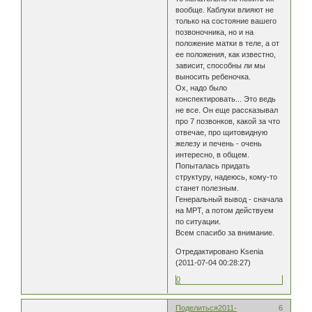
вообще. Каблуки влияют не
только на состояние вашего
позвоночника, но и на
положение матки в теле, а от
ее положения, как известно,
зависит, способны ли мы
выносить ребеночка.
Ох, надо было
конспектировать... Это ведь
не все. Он еще рассказывал
про 7 позвонков, какой за что
отвечае, про щитовидную
железу и печень - очень
интересно, в общем.
Попыталась придать
структуру, надеюсь, кому-то
станет полезным.
Генеральный вывод - сначала
на МРТ, а потом действуем
по ситуации.
Всем спасибо за внимание.
Отредактировано Ksenia
(2011-07-04 00:28:27)
0
Поделиться
2011-
6