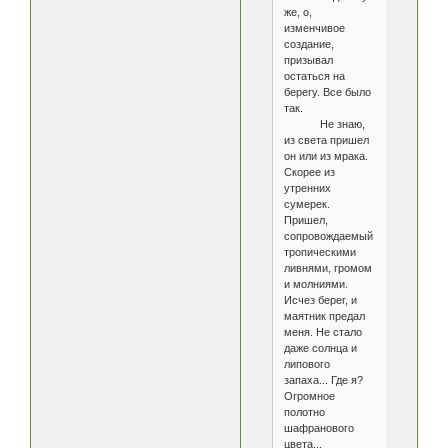
же, о,
изменчивое
создание,
призывал
остаться на
берегу. Все было
так.
Не знаю,
из света пришел
он или из мрака.
Скорее из
утренних
сумерек.
Пришел,
сопровождаемый
тропическими
ливнями, громом
и молниями.
Исчез берег, и
маятник предал
меня. Не стало
даже солнца и
липового
запаха... Где я?
Огромное
полотно
шафранового
цвета...