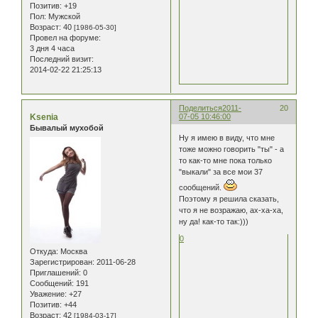
Позитив:
+19
Пол:
Мужской
Возраст:
40
[1986-05-30]
Провел на форуме:
3 дня 4 часа
Последний визит:
2014-02-22 21:25:13
Поделиться
2011-
20
Ksenia
07-05 10:46:00
Бывалый мухобой
Ну я имею в виду, что мне
тоже можно говорить "ты" - а
то как-то мне пока только
"выкали" за все мои 37
сообщений.
Поэтому я решила сказать,
что я не возражаю, ах-ха-ха,
ну да! как-то так:)))
0
Откуда:
Москва
Зарегистрирован
: 2011-06-28
Приглашений:
0
Сообщений:
191
Уважение:
+27
Позитив:
+44
Возраст:
42
[1984-03-17]