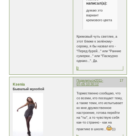
написал(а):
думаю это
вариант
кремового цвета
Кремовый чуть светлее, а
этот ближе к зелёному-
серому, я бы назвал его -
"Перед бурей..." или "Ранние
сумерки..." или "Пасмурно
однако...". Да.
0
Поделиться
2011-
17
Ksenia
07-05 10:30:12
Бывалый мухобой
Торжественно сообщаю, что
со всеми, кто посещает тему,
а также теми, кто испытывает
ко мне дружественное
настроение, готова перейти
на "ты", а то чувствую себя
как-то странно - как на
практике в школе...
)))