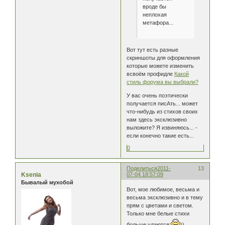
вроде бы
неплохая
метафора...
Вот тут есть разные
скриншоты для оформления
которые можете изменить
всвоём профидле
Какой
стиль форума вы выбрали?
У вас очень поэтически
получается писАть... может
что-нибудь из стихов своих
нам здесь эксклюзивно
выложите? Я извиняюсь... -
если конечно такие есть...
0
Поделиться
2011-
13
Ksenia
07-04 18:57:09
Бывалый мухобой
Вот, мое любимое, весьма и
весьма эксклюзивно и в тему
прям с цветами и светом.
Только мне белые стихи
больше удаются:
))