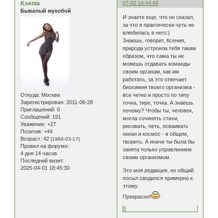
Ksenia
07-02 14:44:49
Бывалый мухобой
И знаете еще, что он сказал,
за что я практически чуть не
влюбилась в него:)
Знаешь, говорит, Ксения,
природа устроила тебя таким
образом, что сама ты не
можешь отдавать команды
своим органам, как им
работать, за это отвечает
биохимия твоего организма -
Откуда:
Москва
все четко и просто по типу
Зарегистрирован
: 2011-06-28
точка, тире, точка. А знаешь
Приглашений:
0
почему? Чтобы ты, человек,
Сообщений:
191
могла сочинять стихи,
Уважение:
+27
рисовать, петь, осваивать
Позитив:
+44
океан и космос - в общем,
Возраст:
42
[1984-03-17]
творить. А иначе ты была бы
Провел на форуме:
занята только управлением
4 дня 14 часов
своим организмом.
Последний визит:
2025-04-01 18:45:30
Это моя редакция, но общий
посыл сводился примерно к
этому.
Прекрасно!
0