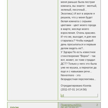
меня раньше была пестрая
комната, вы знаете - желтый,
зеленый, песочный...
Экзотика:) И вот в апреле я
решила, что у меня будет
белая комната с серыми
цветами - цвет моего города
в марте, месяце моего
взросления. Очень красиво.
И что же, выходит, я для нее
старалась? Чтобы каждый
день просыпаться и первым
делом видеть ее?..
У Эдгара По есть известное
стихотворение "Ворон" - так
вот, может, он тоже страдал
ДСТ? Только у него это была
уже не мушка, а пернатое да
еще и с навыками речи...
Nevermore - это
безрадостная перспектива...
Отредактировано Ksenia
(2011-07-01 14:14:56)
+4
Поделиться
2011-
2
06-30 23:59:42