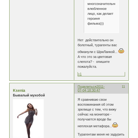
многозначительно-
влюбленное
лицо, как делает
героиня
фильма)))
Нет действительно он
болотный, турагенты вас
обманули с ШриЛанкой...
А что это за цветовая
слепота? - опишите
пожалуйста.
+1
Поделиться
2011-
11
Ksenia
07-04 18:30:47
Бывалый мухобой
Я сравниваю свои
воспоминания об этом
зрелище с тем, что вижу
сейчас на мониторе -
получается вроде бы
неплохая метафора...
Турагентам меня не задурить