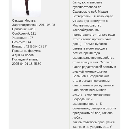
было, т.к. я впервые
путешествовала по
Садовому с ней, Мадам
Баттерфляй... Я наконец-то
Откуда:
Москва
узнала, где находится в
Зарегистрирован
: 2011-06-28
Москве посольство
Приглашений:
0
Азербайджана, вы
Сообщений:
191
представляете - только ради
Уважение:
+27
этого стоило прожить этот
Позитив:
+44
день:). Только буйство
Возраст:
42
[1984-03-17]
цветов в моем городе в
Провел на форуме:
летнее время года
4 дня 14 часов
скрашивало все неудобства
Последний визит:
от ее присутсвия. Около 6
2025-04-01 18:45:30
часов редакторской работы в
душной комнатушке на
Большом Гнездиковском
стали сегодня ее ужином -
она окрепла и распушилась.
Она любит белый цвет,
духоту, скорченные позы,
недоедание и...
эксцентричность. К
сожалению, сегодня я смогла
предложить ей все, как она
любит.
Как бы хотелось проснуться
завтра и не увидеть ее... У