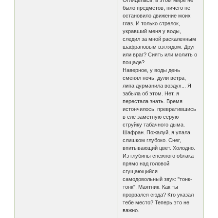
было предметов, ничего не
остановило движение моих
глаз. И только стрелок,
укравший меня у воды,
следил за мной раскаленным
шафрановым взглядом. Друг
или враг? Сиять или молить о
пощаде?...
Наверное, у воды день
сменял ночь, дули ветра,
липа дурманила воздух... Я
забыла об этом. Нет, я
перестала знать. Время
истончилось, превратившись
в еле заметную серую
струйку табачного дыма.
Шафран. Пожалуй, я упала
слишком глубоко. Снег,
впитывающий цвет. Холодно.
Из глубины снежного облака
прямо над головой
сгущающийся
самодовольный звук: "тонк-
тонк". Маятник. Как ты
прорвался сюда? Кто указал
тебе место? Теперь это не
важно.