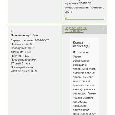
кодировке #D8D2BD
думаю это вариант кремового
цвета
0
Поделиться
2011-
16
Iv
07-05 10:16:28
Почетный мухобой
Зарегистрирован
: 2009-08-26
Ksenia
Приглашений:
0
написал(а):
Сообщений:
1007
Уважение:
+133
Я стояла на
Позитив:
+130
берегу,
Провел на форуме:
обласканная
17 дней 3 часа
солнцем и
Последний визит:
липовым цветом,
2013-06-12 22:50:09
в легком платье;
прибой омывал
мои стопы, и
брызги взлетали
ввысь, путаясь в
ресницах. Где-то
позади маятник,
как всегда
назойливо,
подталкивал
меня к воде и тут