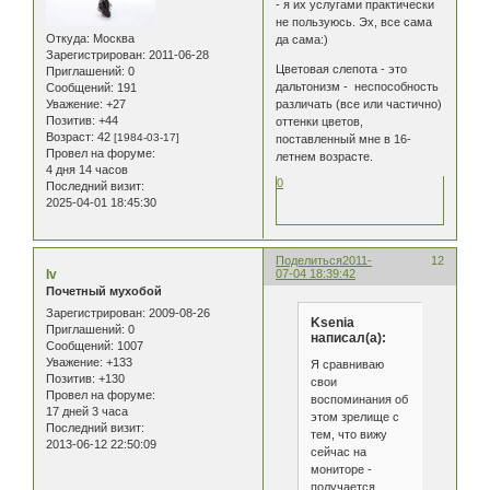
- я их услугами практически
не пользуюсь. Эх, все сама
Откуда:
Москва
да сама:)
Зарегистрирован
: 2011-06-28
Цветовая слепота - это
Приглашений:
0
дальтонизм - неспособность
Сообщений:
191
Уважение:
+27
различать (все или частично)
Позитив:
+44
оттенки цветов,
Возраст:
42
[1984-03-17]
поставленный мне в 16-
Провел на форуме:
летнем возрасте.
4 дня 14 часов
0
Последний визит:
2025-04-01 18:45:30
Поделиться
2011-
12
Iv
07-04 18:39:42
Почетный мухобой
Зарегистрирован
: 2009-08-26
Ksenia
Приглашений:
0
написал(а):
Сообщений:
1007
Уважение:
+133
Я сравниваю
Позитив:
+130
свои
Провел на форуме:
воспоминания об
17 дней 3 часа
этом зрелище с
Последний визит:
тем, что вижу
2013-06-12 22:50:09
сейчас на
мониторе -
получается