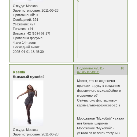
0
Откуда:
Москва
Зарегистрирован
: 2011-06-28
Приглашений:
0
Сообщений:
191
Уважение:
+27
Позитив:
+44
Возраст:
42
[1984-03-17]
Провел на форуме:
4 дня 14 часов
Последний визит:
2025-04-01 18:45:30
Поделиться
2011-
18
Ksenia
07-05 10:39:05
Бывалый мухобой
Может, кто-то еще хочет
приложить руку к созданию
фирменного мухозабойного
мороженого?
Сейчас оно фисташково-
карамельно-арахисовое:)))
________________________________
Мороженое "Мухобой" - скажи
нет белым шарикам!
Мороженое "Мухобой" -
Откуда:
Москва
устали от белого? тогда мы
Зарегистрирован
: 2011-06-28