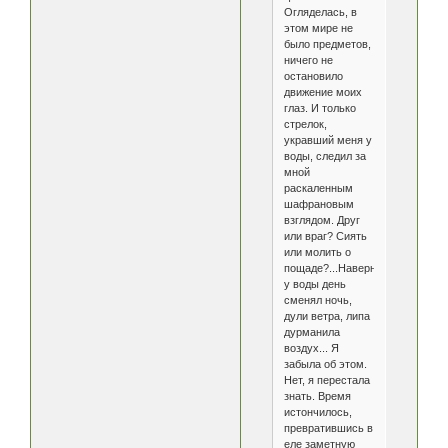
Огляделась, в
этом мире не
было предметов,
ничего не
остановило
движение моих
глаз. И только
стрелок,
укравший меня у
воды, следил за
мной
раскаленным
шафрановым
взглядом. Друг
или враг? Сиять
или молить о
пощаде?...Наверное,
у воды день
сменял ночь,
дули ветра, липа
дурманила
воздух... Я
забыла об этом.
Нет, я перестала
знать. Время
истончилось,
превратившись в
еле заметную