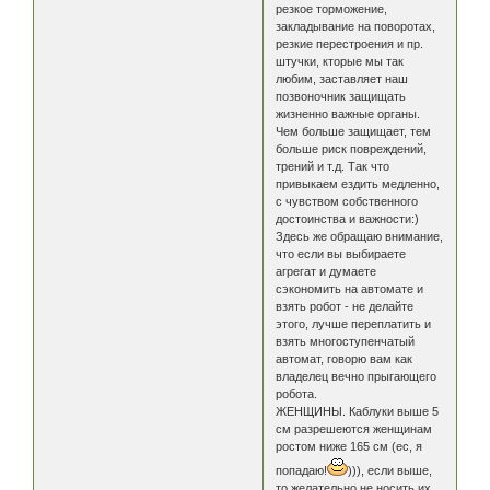
резкое торможение,
закладывание на поворотах,
резкие перестроения и пр.
штучки, кторые мы так
любим, заставляет наш
позвоночник защищать
жизненно важные органы.
Чем больше защищает, тем
больше риск повреждений,
трений и т.д. Так что
привыкаем ездить медленно,
с чувством собственного
достоинства и важности:)
Здесь же обращаю внимание,
что если вы выбираете
агрегат и думаете
сэкономить на автомате и
взять робот - не делайте
этого, лучше переплатить и
взять многоступенчатый
автомат, говорю вам как
владелец вечно прыгающего
робота.
ЖЕНЩИНЫ. Каблуки выше 5
см разрешеются женщинам
ростом ниже 165 см (ес, я
попадаю!
))), если выше,
то желательно не носить их