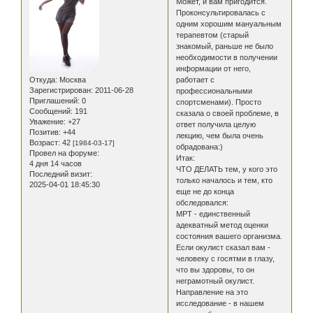
Может, и вам пригодится.
Проконсультировалась с
одним хорошим мануальным
терапевтом (старый
знакомый, раньше не было
необходимости в получении
информации от него,
Откуда:
Москва
работает с
Зарегистрирован
: 2011-06-28
профессиональными
Приглашений:
0
спортсменами). Просто
Сообщений:
191
сказала о своей проблеме, в
Уважение:
+27
ответ получила целую
Позитив:
+44
лекцию, чем была очень
Возраст:
42
[1984-03-17]
обрадована:)
Провел на форуме:
Итак:
4 дня 14 часов
ЧТО ДЕЛАТЬ тем, у кого это
Последний визит:
только началось и тем, кто
2025-04-01 18:45:30
еще не до конца
обследовался:
МРТ - единственный
адекватный метод оценки
состояния вашего организма.
Если окулист сказал вам -
человеку с госятми в глазу,
что вы здоровы, то он
неграмотный окулист.
Направление на это
исследование - в нашем