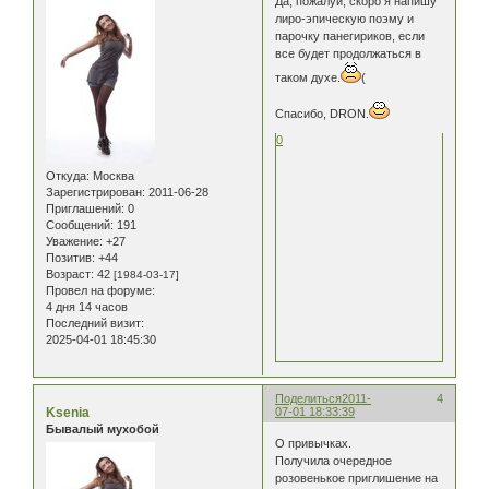
Да, пожалуй, скоро я напишу
лиро-эпическую поэму и
парочку панегириков, если
все будет продолжаться в
таком духе.
(
Спасибо, DRON.
0
Откуда:
Москва
Зарегистрирован
: 2011-06-28
Приглашений:
0
Сообщений:
191
Уважение:
+27
Позитив:
+44
Возраст:
42
[1984-03-17]
Провел на форуме:
4 дня 14 часов
Последний визит:
2025-04-01 18:45:30
Поделиться
2011-
4
Ksenia
07-01 18:33:39
Бывалый мухобой
О привычках.
Получила очередное
розовенькое приглишение на