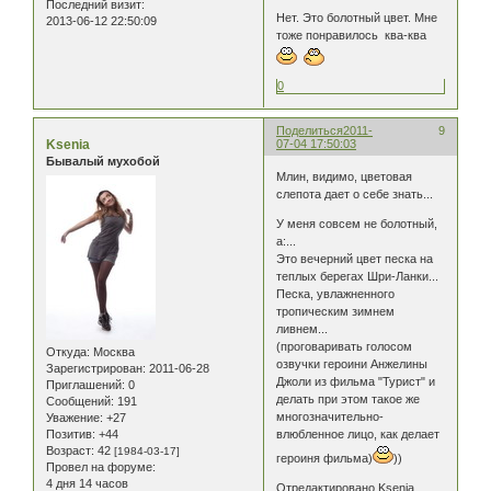
Последний визит:
Нет. Это болотный цвет. Мне
2013-06-12 22:50:09
тоже понравилось ква-ква
0
Поделиться
2011-
9
Ksenia
07-04 17:50:03
Бывалый мухобой
Млин, видимо, цветовая
слепота дает о себе знать...
У меня совсем не болотный,
а:...
Это вечерний цвет песка на
теплых берегах Шри-Ланки...
Песка, увлажненного
тропическим зимнем
ливнем...
(проговаривать голосом
Откуда:
Москва
озвучки героини Анжелины
Зарегистрирован
: 2011-06-28
Джоли из фильма "Турист" и
Приглашений:
0
делать при этом такое же
Сообщений:
191
многозначительно-
Уважение:
+27
Позитив:
+44
влюбленное лицо, как делает
Возраст:
42
[1984-03-17]
героиня фильма)
))
Провел на форуме:
4 дня 14 часов
Отредактировано Ksenia