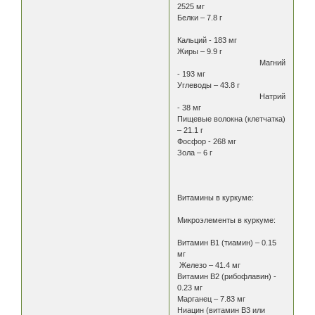
2525 мг
Белки – 7.8 г
Кальций - 183 мг
Жиры – 9.9 г
Магний
- 193 мг
Углеводы – 43.8 г
Натрий
- 38 мг
Пищевые волокна (клетчатка)
– 21.1 г
Фосфор - 268 мг
Зола – 6 г
Витамины в куркуме:
Микроэлементы в куркуме:
Витамин В1 (тиамин) – 0.15
мг
Железо – 41.4 мг
Витамин В2 (рибофлавин) -
0.23 мг
Марганец – 7.83 мг
Ниацин (витамин В3 или