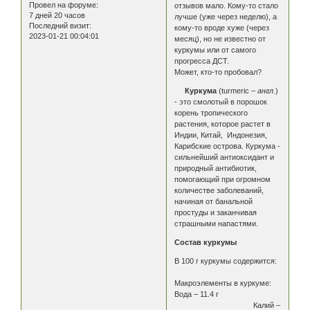
Провел на форуме:
отзывов мало. Кому-то стало
7 дней 20 часов
лучше (уже через неделю), а
Последний визит:
кому-то вроде хуже (через
2023-01-21 00:04:01
месяц), но не известно от
куркумы или от самого
прогресса ДСТ.
Может, кто-то пробовал?
Куркума
(turmeric –
англ.
)
- это смолотый в порошок
корень тропического
растения, которое растет в
Индии, Китай, Индонезия,
Карибские острова. Куркума -
сильнейший антиоксидант и
природный антибиотик,
помогающий при огромном
количестве заболеваний,
начиная от банальной
простуды и заканчивая
страшными напастями.
Состав куркумы
В 100 г куркумы содержится:
Макроэлементы в куркуме:
Вода – 11.4 г
Калий –