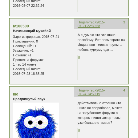
Последний визит:
2016-03-07 22:32:24
Поделиться
2015-
3
Iv100500
07-21 22:39:58
Начинающий мухобой
А я думаю что это шанс....
Зарегистрирован
: 2015-07-21
полюбому. Вот посмотрите на
Приглашений:
0
Индианцев - живые трупы, а
Сообщений:
11
небось куркуму едят...
Уважение:
+1
Позитив:
+1
0
Провел на форуме:
1 час 14 минут
Последний визит:
2015-07-23 18:35:25
Поделиться
2015-
4
Ino
07-24 14:50:19
Продвинутый паук
Действительно странно что
никто не попробовал, может
на зарубежном форуме о
котором пишет автор темы
уже больше отзывов?
0