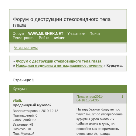
Форум о деструкции стекловидного тела
глаза
Форум
WWW.MUSHEK.NET
Участники
Поиск
Регистрация
Войти
twitter
Активные темы
»
Форум о деструкции стекловидного тела глаза
»
Народная медицина и нетрадиционное лечение
»
Куркума.
Страница:
1
Куркума.
Поделиться
2011-
1
vladi.
04-16 15:24:35
Продвинутый мухобой
На зарубежном форуме про
Зарегистрирован
: 2010-12-13
“мух” пишут об употребление
Приглашений:
0
куркумы (доза около 2-х
Сообщений:
62
чайных ложек в день, но
Уважение:
+8
способов как ее применять
Позитив:
+0
очень много), правда,
Пол:
Мужской