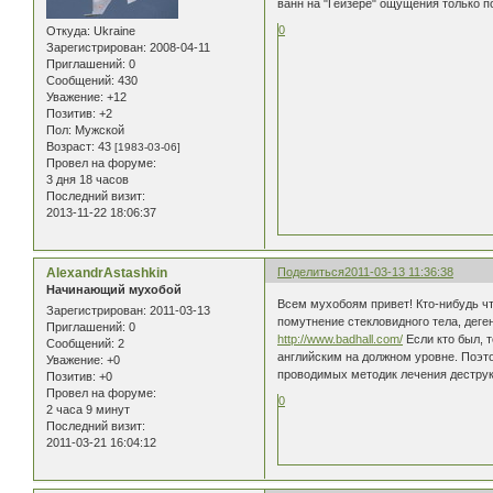
ванн на "Гейзере" ощущения только 
0
Откуда:
Ukraine
Зарегистрирован
: 2008-04-11
Приглашений:
0
Сообщений:
430
Уважение:
+12
Позитив:
+2
Пол:
Мужской
Возраст:
43
[1983-03-06]
Провел на форуме:
3 дня 18 часов
Последний визит:
2013-11-22 18:06:37
AlexandrAstashkin
Поделиться
2011-03-13 11:36:38
Начинающий мухобой
Всем мухобоям привет! Кто-нибудь ч
Зарегистрирован
: 2011-03-13
помутнение стекловидного тела, деге
Приглашений:
0
http://www.badhall.com/
Если кто был, 
Сообщений:
2
английским на должном уровне. Поэто
Уважение:
+0
проводимых методик лечения деструк
Позитив:
+0
Провел на форуме:
0
2 часа 9 минут
Последний визит:
2011-03-21 16:04:12