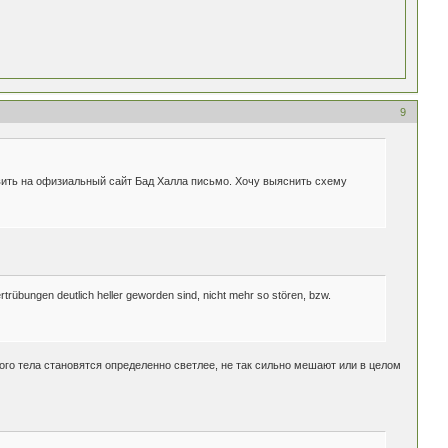
9
авить на офизиальный сайт Бад Халла письмо. Хочу выяснить схему
trübungen deutlich heller geworden sind, nicht mehr so stören, bzw.
го тела становятся определенно светлее, не так сильно мешают или в целом