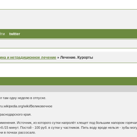
йти
twitter
ина и нетрадиционное лечение
»
Лечение. Курорты
л там одну неделю в отпуске.
u.wikipedia.org/wiki/Великовечное
раснодарского края.
менения. Источник, из которого сутки напролёт хлещет под большим напором горячая
уб./15 минут. Постой - 100 руб. в сутки у частников. Пить воду вроде нельзя - зубы мо
мни в почках рассосало.