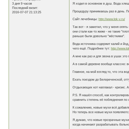
Я ходил в основном в душ. Вода хлещ
3 дня 9 часов
Последний визит:
Процедуру принимаешь раз в день. По
2016-07-07 21:13:25
Сайт лечебницы:
http://www.lok-v.ru/
Так вот - я заметил, что у меня опя
они стали как-то жиже - не такие "пл
раньше были довольно "жёсткими".
Вода источника содержит калий и йод
чего ещё. Подробнее тут:
http://www.lo
А мне как раз и для звона в ушах это 
А в самой деревне вообще классно: в
Главное, на мой взгляд то, что эта в
Ехать поездом до Белореченской, отт
Отдыхающих кот наплакал - кризис. А
P.S. Я нашёл способ, как контролиро
сравнить степень её побледнения п
К сожалению, новые мухи всё добавляю
Но теперь все новые мухи появляются
Я думаю, что новые прозрачные мухи 
когда начинают разрабатывать больной