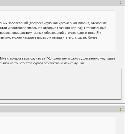
5
азных заболеваний (прогрессирующая чрезмерная миопия, отслоение
дистая и поствоспалительная атрофия глазного нер-ва); Официальный
росветление деструктивных образований стекловидного тела. Я к
зыком, можно накатать письмо и отправить его, с целью более
. Мне с трудом верится, что за 7-14 дней там можно существенно улучшить
ссылок на то, что этот курорт эффективно лечит мушки.
6