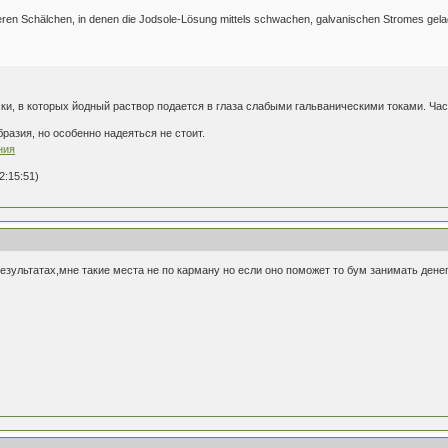
eren Schälchen, in denen die Jodsole-Lösung mittels schwachen, galvanischen Stromes gela
ки, в которых йодный раствор подается в глаза слабыми гальваническими токами. Част
разия, но особенно надеяться не стоит.
ния
2:15:51)
езультатах,мне такие места не по карману но если оно поможет то бум занимать денег 