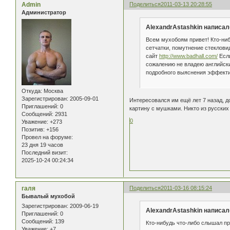
Admin
Поделиться
2011-03-13 20:28:55
Администратор
AlexandrAstashkin написал(
Всем мухобоям привет! Кто-ни
сетчатки, помутнение стеклови
сайт
http://www.badhall.com/
Если
сожалению не владею английски
подробного выяснения эффекти
Откуда:
Москва
Зарегистрирован
: 2005-09-01
Интересовался им ещё лет 7 назад, д
Приглашений:
0
картину с мушками. Никто из русских 
Сообщений:
2931
0
Уважение:
+273
Позитив:
+156
Провел на форуме:
23 дня 19 часов
Последний визит:
2025-10-24 00:24:34
галя
Поделиться
2011-03-16 08:15:24
Бывалый мухобой
Зарегистрирован
: 2009-06-19
AlexandrAstashkin написал(
Приглашений:
0
Сообщений:
139
Кто-нибудь что-либо слышал пр
Уважение:
+7