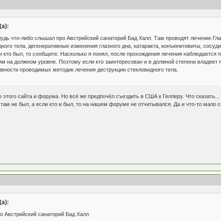
а):
будь что-либо слышал про Австрийский санаторий Бад Халл. Там проводят лечение Гл
дного тела, дегенеративные изменения глазного дна, катаракта, конъюнктивиты, сосу
 кто был, то сообщите. Насколько я понял, после прохождения лечения наблюдается п
м на должном уровне. Поэтому если кто заинтересован и в должной степени владеет я
вности проводимых методик лечения деструкции стекловидного тела.
о этого сайта и форума. Но всё же предпочёл съездить в США к Геллеру. Что сказать..
там не был, а если кто и был, то на нашем форуме не отчитывался. Да и что-то мало 
а):
о Австрийский санаторий Бад Халл