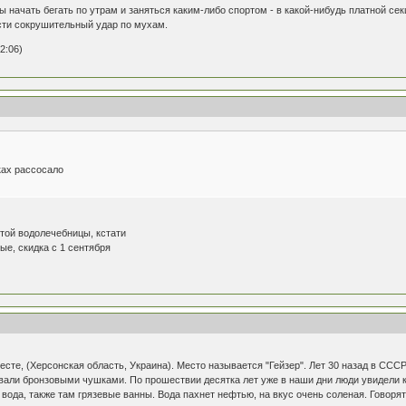
 начать бегать по утрам и заняться каким-либо спортом - в какой-нибудь платной сек
сти сокрушительный удар по мухам.
2:06)
ках рассосало
этой водолечебницы, кстати
е, скидка с 1 сентября
есте, (Херсонская область, Украина). Место называется "Гейзер". Лет 30 назад в ССС
вали бронзовыми чушками. По прошествии десятка лет уже в наши дни люди увидели ка
 вода, также там грязевые ванны. Вода пахнет нефтью, на вкус очень соленая. Говоря