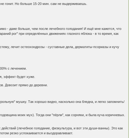
 не гонит. Но больше 15-20 мин. сам не выдерживаешь.
тимо - даже больше, чем после лечебного голодания! И ещё мне кажется, что
бараний рог" при определённых движениях глазного яблока - в то время, как
стему, лечит остеохондрозы - суставные дела, дерматиты-псориазы и кучу
100% с лечением.
ся, эффект будет хуже.
ов. Довозит прямо до деревни.
рольную" мушку. Так хорошо видно, насколько она бледна, и легко запомнить/
одовщина моих мух). Тогда они "пёрли", как сорняки, и была куча коричневых.
ействий (лечебное голодание, физкультура, и вот эти души-ванны). Это как
 потом резко успокаивается и выздоравливает.