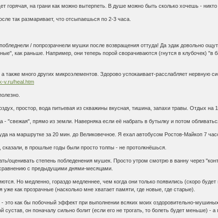
ет горячая, на грани как можно вытерпеть. В душе можно быть сколько хочешь - никто
сле так размаривает, что отсыпаешься по 2-3 часа.
ть побледнели / попрозрачнели мушки после возвращения оттуда! Да эдак довольно ощу
отные", как раньше. Например, они теперь порой сворачиваются (гнутся в клубочек) "в 
, а также много других микроэлементов. Здорово успокаивает-расслабляет нервную си
k-v.ru/heal.htm
полезно.
оздух, простор, вода питьевая из скважины вкусная, тишина, запахи травы. Отдых на 
ода - "свежая", прямо из земли. Наверняка если её набрать в бутылку и потом обливать
уда на маршрутке за 20 мин. до Великовечное. Я ехал автобусом Ростов-Майкоп 7 час
, сказали, в прошлые годы были просто толпы - не протолкнёшься.
вать/оценивать степень побледенения мушек. Просто утром смотрю в ванну через "конт
о сравнению с предыдущими днями-месяцами.
тся. Но медленно, гораздо медленнее, чем когда они только появились (скоро будет г
 уже как прозрачные (насколько мне хватает памяти, где новые, где старые).
- это как бы побочный эффект при выполнении всяких моих оздоровительно-мушиных д
 сустав, он поначалу сильно болит (если его не трогать, то болеть будет меньше) - а