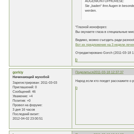
AUGENIONTOPHORESE:
Sie „baden“ ihre Augen in besond
werden.
"Глазной ионофорез:
Вы окунаете глаза в специальные мис
Видимо, можно съездить ради разнооб
Вот их предложение на 3 недели лече
Отредактировано Gorch (2011-03-18 1
0
gorkiy
Поделиться
2011-03-18 12:37:37
Начинающий мухобой
Народ если кто поедет расскажите о р
Зарегистрирован
: 2011-03-03
Приглашений:
0
0
Сообщений:
46
Уважение:
+4
Позитив:
+0
Провел на форуме:
3 дня 16 часов
Последний визит:
2012-04-02 23:00:51