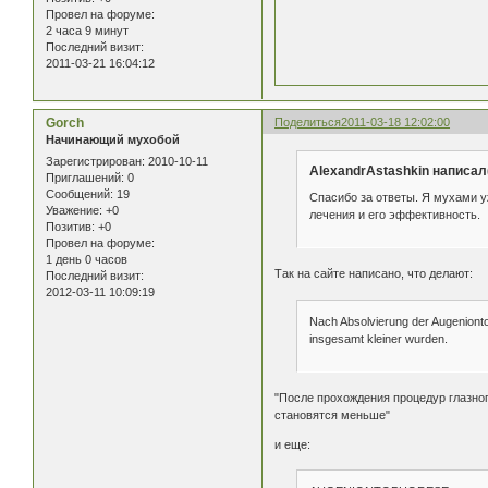
Провел на форуме:
2 часа 9 минут
Последний визит:
2011-03-21 16:04:12
Gorch
Поделиться
2011-03-18 12:02:00
Начинающий мухобой
Зарегистрирован
: 2010-10-11
AlexandrAstashkin написал(
Приглашений:
0
Сообщений:
19
Спасибо за ответы. Я мухами у
Уважение:
+0
лечения и его эффективность.
Позитив:
+0
Провел на форуме:
1 день 0 часов
Так на сайте написано, что делают:
Последний визит:
2012-03-11 10:09:19
Nach Absolvierung der Augenionto
insgesamt kleiner wurden.
"После прохождения процедур глазног
становятся меньше"
и еще: