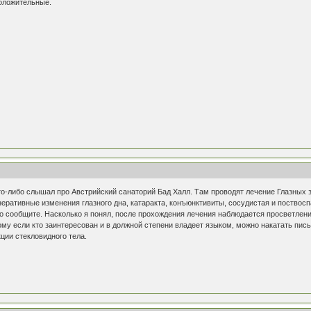
положительные.
то-либо слышал про Австрийский санаторий Бад Халл. Там проводят лечение Глазных 
неративные изменения глазного дна, катаракта, конъюнктивиты, сосудистая и поствос
то сообщите. Насколько я понял, после прохождения лечения наблюдается просветлени
му если кто заинтересован и в должной степени владеет языком, можно накатать пис
ции стекловидного тела.