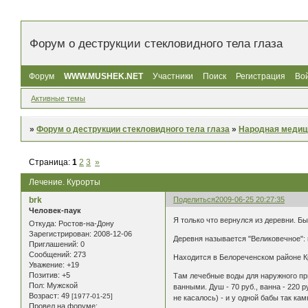
Форум о деструкции стекловидного тела глаза
Форум
WWW.MUSHEK.NET
Участники
Поиск
Регистрация
Во
Активные темы
»
Форум о деструкции стекловидного тела глаза
»
Народная медиц
Страница:
1
2
3
»
Лечение. Курорты
brk
Поделиться
2009-06-25 20:27:35
Человек-паук
Я только что вернулся из деревни. Бы
Откуда:
Ростов-на-Дону
Зарегистрирован
: 2008-12-06
Деревня называется "Великовечное": r
Приглашений:
0
Сообщений:
273
Находится в Белореченском районе К
Уважение:
+19
Позитив:
+5
Там лечебные воды для наружного при
Пол:
Мужской
ванными. Душ - 70 руб., ванна - 220 р
Возраст:
49
[1977-01-25]
не касалось) - и у одной бабы так ка
Провел на форуме: