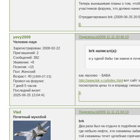
Теперь вынашиваю планы о том, чтобы
участников форума, это должно нане
Отредактировано brk (2009-06-25 20:5
0
yevy2009
Поделиться
2009-11-11 20:46:10
Человек-паук
Зарегистрирован
: 2008-02-22
brk написал(а):
Приглашений:
2
Сообщений:
382
и у одной бабы так камни в поч
Уважение:
+8
Позитив:
+15
Пол:
Женский
как ласково - БАБА
Возраст:
40
[1986-07-23]
http://www.lok-v.ru/index.html
вот сайт 
Провел на форуме:
посмотрела цены то и вправду смешны
7 дней 5 часов
Последний визит:
0
2025-06-25 13:04:41
Vlad
Поделиться
2009-11-11 21:04:10
Почетный мухобой
brk
Два раза был на отдыхе в подобном м
где небыло нефти, эти скважины заби
той скважины течет целебная горячая