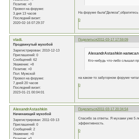
Позитив:
+0
Провел на форуме:
На форуме была"Делюза",обратитесь 
3 дня 13 часов
Последний визит:
0
2020-02-16 07:29:37
vladi.
Поделиться
2011-03-17 17:59:09
Продвинутый мухобой
Зарегистрирован
: 2010-12-13
AlexandrAstashkin написал(
Приглашений:
0
Сообщений:
62
Кто-нибудь что-либо слышал пр
Уважение:
+8
Позитив:
+0
Пол:
Мужской
на каком-то забугорном форуме читал 
Провел на форуме:
7 дней 20 часов
0
Последний визит:
2023-01-21 00:04:01
AlexandrAstashkin
Поделиться
2011-03-17 20:34:54
Начинающий мухобой
Спасибо за ответы. Я мухами уже 5 л
Зарегистрирован
: 2011-03-13
эффективность.
Приглашений:
0
Сообщений:
2
0
Уважение:
+0
Позитив:
+0