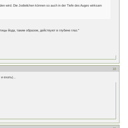
den wird. Die Jodteilchen können so auch in der Tiefe des Auges wirksam
ицы йода, таким образом, действуют в глубине глаз."
10
и ехать)...