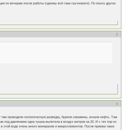
ции по вечерам после работы (одному всё-таки скучновато). По опыту других
2
3
Р там проводили геологическую разведку, бурили скважины, искали нефть. Там
к под давлением одна чушка вылетела в воздух метров на 20. И с тех пор из
т в этой воде очень много минералов и микроэлементов. После приема таких