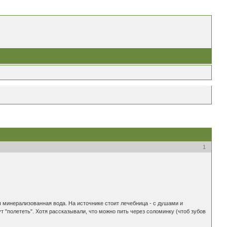
1
 минерализованная вода. На источнике стоит лечебница - с душами и
гут "полететь". Хотя рассказывали, что можно пить через соломинку (чтоб зубов