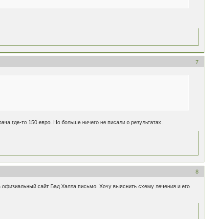
7
ача где-то 150 евро. Но больше ничего не писали о результатах.
8
на офизиальный сайт Бад Халла письмо. Хочу выяснить схему лечения и его