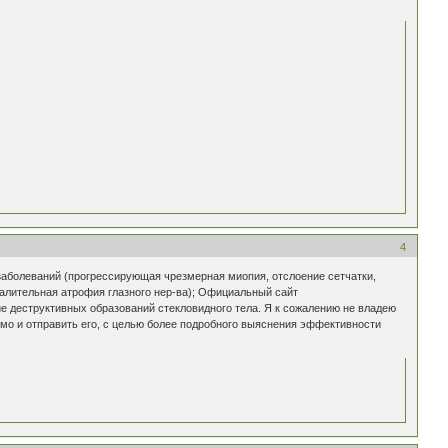
4
заболеваний (прогрессирующая чрезмерная миопия, отслоение сетчатки,
палительная атрофия глазного нер-ва); Официальный сайт
е деструктивных образований стекловидного тела. Я к сожалению не владею
ьмо и отправить его, с целью более подробного выяснения эффективности