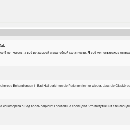
а):
же 5 лет маюсь, а всё из-за моей и врачебной халатности. Я всё же постараюсь отпр
phorese Behandlungen in Bad Hall berichten die Patienten immer wieder, dass die Glaskörper
о ионофореза в Бад Халль пациенты постоянно сообщают, что помутнения стекловидно