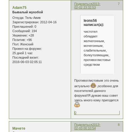
Поделиться
2013-
7
Adam75
02-02 23:32:53
Бывалый мухобой
Откуда:
Тель-Авив
leons56
Зарегистрирован
: 2012-04-16
написал(а):
Приглашений:
0
Сообщений:
194
чистотел
Уважение:
+28
обладает
Позитив:
+96
желчегонным,
Пол:
Женский
мочегонным,
Провел на форуме:
слабительным,
25 дней 1 час
болеутоляющим,
Последний визит:
противоглистовым
2016-06-03 02:05:11
средством
Противоглистовым это очень
актуально
,особенно для
посетителей данного
форума!!Я думаю ваш совет
здесь много кому пригодится
0
Поделиться
2013-
8
Мачете
02-03 00:10:54