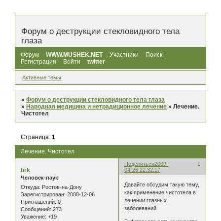
Форум о деструкции стекловидного тела
глаза
Форум
WWW.MUSHEK.NET
Участники
Поиск
Регистрация
Войти
twitter
Активные темы
»
Форум о деструкции стекловидного тела глаза
»
Народная медицина и нетрадиционное лечение
»
Лечение.
Чистотел
Страница:
1
Лечение. Чистотел
Поделиться
2009-
1
brk
04-26 22:32:17
Человек-паук
Давайте обсудим такую тему,
Откуда:
Ростов-на-Дону
как применение чистотела в
Зарегистрирован
: 2008-12-06
лечении глазных
Приглашений:
0
заболеваний.
Сообщений:
273
Уважение:
+19