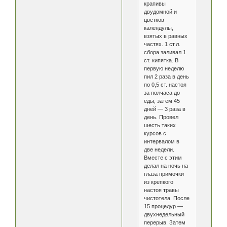
крапивы
двудомной и
цветков
календулы,
взятых в равных
частях. 1 ст.л.
сбора заливал 1
ст. кипятка. В
первую неделю
пил 2 раза в день
по 0,5 ст. настоя
за полчаса до
еды, затем 45
дней — 3 раза в
день. Провел
шесть таких
курсов с
интервалом в
две недели.
Вместе с этим
делал на ночь на
глаза примочки
из крепкого
настоя травы
чистотела. После
15 процедур —
двухнедельный
перерыв. Затем