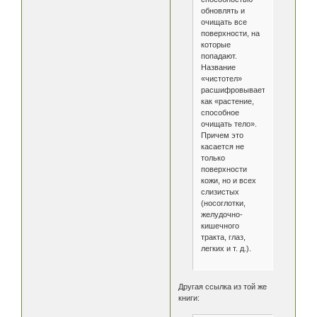
обновлять и
очищать все
поверхности, на
которые
попадают.
Название
«чистотел»
расшифровывается
как «растение,
способное
очищать тело».
Причем это
касается не
только
поверхности
кожи, но и всех
слизистых
(носоглотки,
желудочно-
кишечного
тракта, глаз,
легких и т. д.).
Другая ссылка из той же
книги: