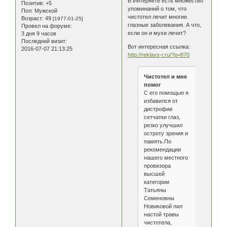
В Интернете есть множество
Позитив:
+5
упоминаний о том, что
Пол:
Мужской
чистотел лечит многие
Возраст:
49
[1977-01-25]
глазные заболевания. А что,
Провел на форуме:
если он и мухи лечит?
3 дня 9 часов
Последний визит:
Вот интересная ссылка:
2016-07-07 21:13:25
http://reklavs-r.ru/?p=870
Чистотел и мне
помог
С его помощью я
избавился от
дистрофии
сетчатки глаз,
резко улучшил
остроту зрения и
память.По
рекомендации
нашего местного
провизора
высшей
категории
Татьяны
Семеновны
Новиковой пил
настой травы
чистотела,