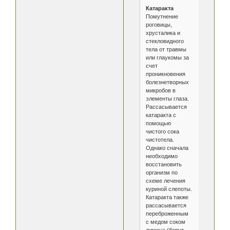
Катаракта
Помутнение
роговицы,
хрусталика и
стекловидного
тела от травмы
или глаукомы за
счет
проникновения
болезнетворных
микробов в
элементы глаза.
Рассасывается
катаракта с
помощью
чистого сока
чистотела.
Однако сначала
необходимо
восстановить
организм по
схеме лечения
куриной слепоты.
Катаракта также
рассасывается
переброженным
с медом соком