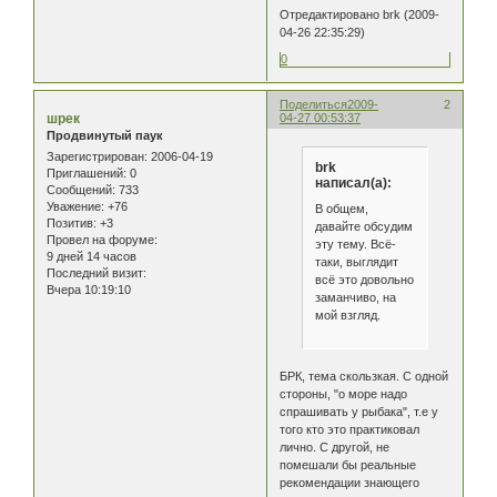
Отредактировано brk (2009-
04-26 22:35:29)
0
Поделиться
2009-
2
шрек
04-27 00:53:37
Продвинутый паук
Зарегистрирован
: 2006-04-19
brk
Приглашений:
0
написал(а):
Сообщений:
733
Уважение:
+76
В общем,
Позитив:
+3
давайте обсудим
Провел на форуме:
эту тему. Всё-
9 дней 14 часов
таки, выглядит
Последний визит:
всё это довольно
Вчера 10:19:10
заманчиво, на
мой взгляд.
БРК, тема скользкая. С одной
стороны, "о море надо
спрашивать у рыбака", т.е у
того кто это практиковал
лично. С другой, не
помешали бы реальные
рекомендации знающего