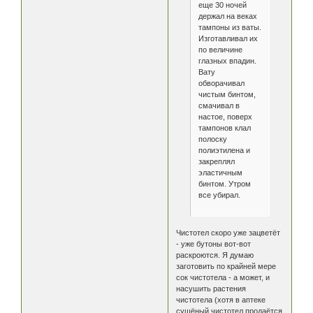
еще 30 ночей
держал на веках
тампоны из ваты.
Изготавливал их
по величине
глазных впадин.
Вату
обворачивал
чистым бинтом,
смачивал в
настое, поверх
тампонов клал
полоску
полиэтилена и
закреплял
эластичным
бинтом. Утром
все убирал.
Чистотел скоро уже зацветёт
- уже бутоны вот-вот
раскроются. Я думаю
заготовить по крайней мере
сок чистотела - а может, и
насушить растения
чистотела (хотя в аптеке
сушёный чистотел продаётся