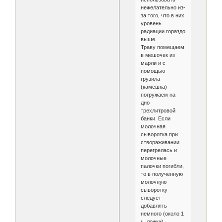
нежелательно из-
за того, что в них
уровень
радиации гораздо
выше.
Траву помещаем
в мешочек из
марли и с
помощью
грузила
(камешка)
погружаем на
дно
трехлитровой
банки. Если
молочная
сыворотка при
створаживании
перегрелась и
молочные
палочки погибли,
то в полученную
молочную
сыворотку
следует
добавлять
немного (около 1
ч. ложки)