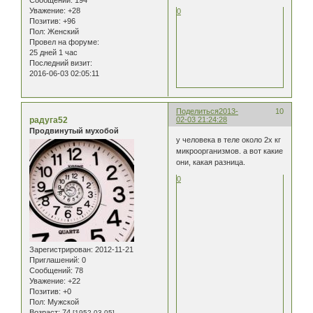
Уважение:
+28
0
Позитив:
+96
Пол:
Женский
Провел на форуме:
25 дней 1 час
Последний визит:
2016-06-03 02:05:11
Поделиться
2013-
10
радуга52
02-03 21:24:28
Продвинутый мухобой
у человека в теле около 2х кг
микроорганизмов. а вот какие
они, какая разница.
0
Зарегистрирован
: 2012-11-21
Приглашений:
0
Сообщений:
78
Уважение:
+22
Позитив:
+0
Пол:
Мужской
Возраст:
74
[1952-03-05]