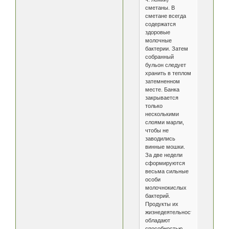
сметаны. В
сметане всегда
содержатся
здоровые
молочные
бактерии. Затем
собранный
бульон следует
хранить в теплом
затемненном
месте. Банка
закрывается
только
несколькими
слоями марли,
чтобы не
заводились
винные мошки.
За две недели
сформируются
весьма сильные
особи
молочнокислых
бактерий.
Продукты их
жизнедеятельности
обладают
способностью