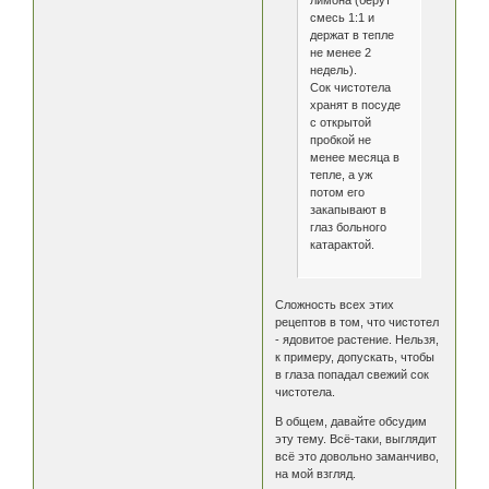
лимона (берут
смесь 1:1 и
держат в тепле
не менее 2
недель).
Сок чистотела
хранят в посуде
с открытой
пробкой не
менее месяца в
тепле, а уж
потом его
закапывают в
глаз больного
катарактой.
Сложность всех этих
рецептов в том, что чистотел
- ядовитое растение. Нельзя,
к примеру, допускать, чтобы
в глаза попадал свежий сок
чистотела.
В общем, давайте обсудим
эту тему. Всё-таки, выглядит
всё это довольно заманчиво,
на мой взгляд.