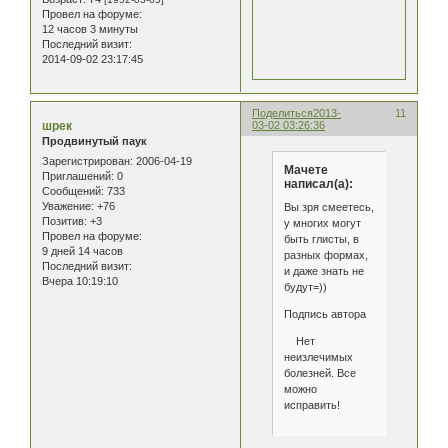
Провел на форуме:
12 часов 3 минуты
Последний визит:
2014-09-02 23:17:45
Поделиться
2013-
11
шрек
03-02 03:26:36
Продвинутый паук
Зарегистрирован
: 2006-04-19
Мачете
Приглашений:
0
написал(а):
Сообщений:
733
Уважение:
+76
Вы зря смеетесь,
Позитив:
+3
у многих могут
Провел на форуме:
быть глисты, в
9 дней 14 часов
разных формах,
Последний визит:
и даже знать не
Вчера 10:19:10
будут=))
Подпись автора
Нет
неизлечимых
болезней. Все
можно
исправить!