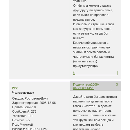
травника.
О чём мы можем сказать
друг другу по данной теме,
если никто не пробовал
предлагаемое.
И банально страшно--глаза
как желудок не промоешь,
если реально, не да Бог
выжгет.
Короче всё упирается в
недостаток практических
знаний и опыта работы с
чистотелом у большинства
(если не у всех)
присутствующих.
0
Поделиться
2009-
3
brk
04-27 09:14:25
Человек-паук
Давайте хотя бы рассмотрим
Откуда:
Ростов-на-Дону
вариант, когда не капают в
Зарегистрирован
: 2008-12-06
глаза чистотел - а делают
Приглашений:
0
примочки из настоя травы
Сообщений:
273
чистотела. Трава - всё же не
Уважение:
+19
так круто, как сам сок, да и
Позитив:
+5
Пол:
Мужской
кто мешает выбрать
Возраст:
49
[1977-01-25]
предельно низкую