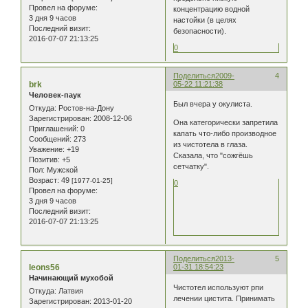
Провел на форуме:
концентрацию водной
3 дня 9 часов
настойки (в целях
Последний визит:
безопасности).
2016-07-07 21:13:25
0
Поделиться
2009-
4
brk
05-22 11:21:38
Человек-паук
Был вчера у окулиста.
Откуда:
Ростов-на-Дону
Зарегистрирован
: 2008-12-06
Она категорически запретила
Приглашений:
0
капать что-либо производное
Сообщений:
273
из чистотела в глаза.
Уважение:
+19
Сказала, что "сожгёшь
Позитив:
+5
сетчатку".
Пол:
Мужской
Возраст:
49
[1977-01-25]
0
Провел на форуме:
3 дня 9 часов
Последний визит:
2016-07-07 21:13:25
Поделиться
2013-
5
leons56
01-31 18:54:23
Начинающий мухобой
Чистотел используют рпи
Откуда:
Латвия
лечении цистита. Принимать
Зарегистрирован
: 2013-01-20