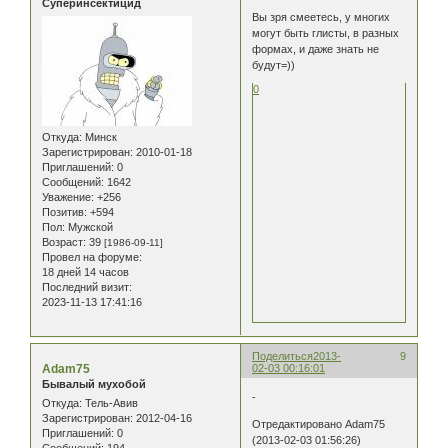
Суперинсектицид
Вы зря смеетесь, у многих
могут быть глисты, в разных
формах, и даже знать не
будут=))
0
Откуда:
Минск
Зарегистрирован
: 2010-01-18
Приглашений:
0
Сообщений:
1642
Уважение:
+256
Позитив:
+594
Пол:
Мужской
Возраст:
39
[1986-09-11]
Провел на форуме:
18 дней 14 часов
Последний визит:
2023-11-13 17:41:16
Поделиться
2013-
9
Adam75
02-03 00:16:01
Бывалый мухобой
-
Откуда:
Тель-Авив
Зарегистрирован
: 2012-04-16
Отредактировано Adam75
Приглашений:
0
(2013-02-03 01:56:26)
Сообщений:
194