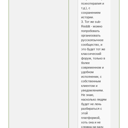
психотерапия и
т.д.), с
сохранением
истории.
3. Тот же sub-
Reddit - можно
попробовать
организовать
русскоязычное
сообщество, и
это будет тот же
классический
форум, только в
более
современном и
удобном
исполнении, с
собственным
клиентом и
уведомлениям.
Не знаю,
насколько людям
будет не лень
разбираться с
этой
платформой,
хоть она и не
сложна ни разу,