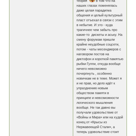
теория
в том что на
наших глазах поменялась
даже целая парадигма
общения и целый культурный
пласт отъехал в связи с этим
в небытие. И это - куда
трагичнее чем забыть про
какие-то дискеты и аську. На
смену форумам пришли
крайне неудобные соцсети,
потом - чаты месенджеров с
наговором постов на
диктофон и короткой памятью
рыбки Гуппи, откуда вообще
ничего невозможно
почерпнуть , особенно
новичкам не в теме. Может я
и не прав, но дело идёт к
упразднению новым
обществом памяти в
принципе и невозможности
логического мышления
вообще. Не так давно вы
получали удовольствие от
«Войны и Мира» или на худой
конец от «Крысы из
Нержавеющей Стали», а
теперь удовольствие стоит