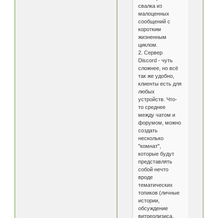
свалка из
малоценных
сообщений с
коротким
жизненным
циклом.
2. Сервер
Discord - чуть
сложнее, но всё
так же удобно,
клиенты есть для
любых
устройств. Что-
то среднее
между чатом и
форумом, можно
создать
несколько
"комнат",
которые будут
представлять
собой нечто
вроде
тематических
топиков (личные
истории,
обсуждение
витреолизиса,