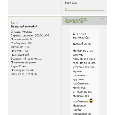
Всех благ!
0
Поделиться
2022-
13
korn
06-27 18:04:09
Бывалый мухобой
Откуда:
Москва
Стеллар
Зарегистрирован
: 2010-11-08
написал(а):
Приглашений:
0
Сообщений:
108
Добрый вечер.
Уважение:
+14
Не был на этом
Позитив:
+33
форуме
Пол:
Мужской
Возраст:
46
примерно с 2014
[1980-05-10]
Провел на форуме:
года. Воды много
2 дня 21 час
утекло с тех пор,
Последний визит:
мушки
2026-07-29 17:29:36
сменились
другими
проблемами,
менялось
отношение и к
мушкам, и к
проблемам
Наверное,
пройдя
определённое