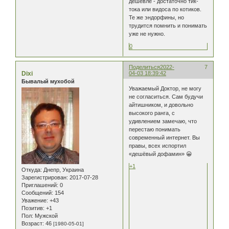
дешевле - достаточно тик-
тока или видоса по котиков.
Те же эндорфины, но
трудится помнить и понимать
уже не нужно.
0
Поделиться
2022-
7
Dixi
04-03 18:39:42
Бывалый мухобой
Уважаемый Доктор, не могу
не согласиться. Сам будучи
айтишником, и довольно
высокого ранга, с
удивлением замечаю, что
перестаю понимать
современный интернет. Вы
правы, всех испортил
«дешёвый дофамин» 😀
+1
Откуда:
Днепр, Украина
Зарегистрирован
: 2017-07-28
Приглашений:
0
Сообщений:
154
Уважение:
+43
Позитив:
+1
Пол:
Мужской
Возраст:
46
[1980-05-01]