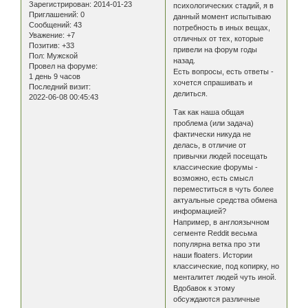
Зарегистрирован
: 2014-01-23
психологических стадий, я в
Приглашений:
0
данный момент испытываю
Сообщений:
43
потребность в иных вещах,
Уважение:
+7
отличных от тех, которые
Позитив:
+33
привели на форум годы
Пол:
Мужской
назад.
Провел на форуме:
Есть вопросы, есть ответы -
1 день 9 часов
хочется спрашивать и
Последний визит:
делиться.
2022-06-08 00:45:43
Так как наша общая
проблема (или задача)
фактически никуда не
делась, в отличие от
привычки людей посещать
классические форумы -
возможно, есть смысл
переместиться в чуть более
актуальные средства обмена
информацией?
Например, в англоязычном
сегменте Reddit весьма
популярна ветка про эти
наши floaters. Истории
классические, под копирку, но
менталитет людей чуть иной.
Вдобавок к этому
обсуждаются различные