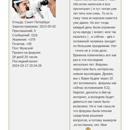
обо всем написали и все
прочитали» ) я тут читаю уже
лет пять или семь. То есть
тему типа исчерпали кажется
Откуда:
Санкт-Петербург
уже давно. Но вот тогда
Зарегистрирован
: 2013-05-02
каждый день была огромная
Приглашений:
0
куча народу ( может, мне так
Сообщений:
1116
казалось ) , а сейчас - два с
Уважение:
+379
половиной человека заходят
Позитив:
+38
по большим праздникам. Нет
Пол:
Мужской
- точно не в этом дело.
Провел на форуме:
Времена поменялись вот как
28 дней 20 часов
раз в эти последние
Последний визит:
несколько лет. Форумы
2024-03-17 20:34:29
перестали быть интересны
новым муховодам. Думаю,
мы с Вами будем через 10
лет вспоминать форумы как
сейчас вспоминаем ICQ,
Napster, дискеты и dial-up
интернет, а молодняк будет
дивиться как такое было
возможно. Не в том смысле
что форумы были плохим
средством решения
вопросов, и потому вымерли
,естественно, нет. Моя