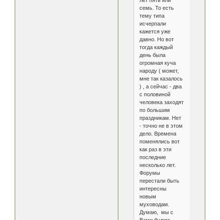
лет пять или
семь. То есть
тему типа
исчерпали
кажется уже
давно. Но вот
тогда каждый
день была
огромная куча
народу ( может,
мне так казалось
) , а сейчас - два
с половиной
человека заходят
по большим
праздникам. Нет
- точно не в этом
дело. Времена
поменялись вот
как раз в эти
последние
несколько лет.
Форумы
перестали быть
интересны
новым
муховодам.
Думаю, мы с