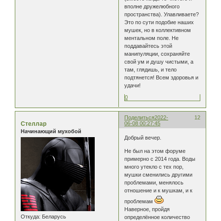
вполне дружелюбного
пространства). Улавливаете?
Это по сути подобие наших
мушек, но в коллективном
ментальном поле. Не
поддавайтесь этой
манипуляции, сохраняйте
свой ум и душу чистыми, а
там, глядишь, и тело
подтянется! Всем здоровья и
удачи!
0
Поделиться
2022-
12
Стеллар
06-08 00:27:45
Начинающий мухобой
Добрый вечер.
Не был на этом форуме
примерно с 2014 года. Воды
много утекло с тех пор,
мушки сменились другими
проблемами, менялось
отношение и к мушкам, и к
проблемам
Наверное, пройдя
Откуда:
Беларусь
определённое количество