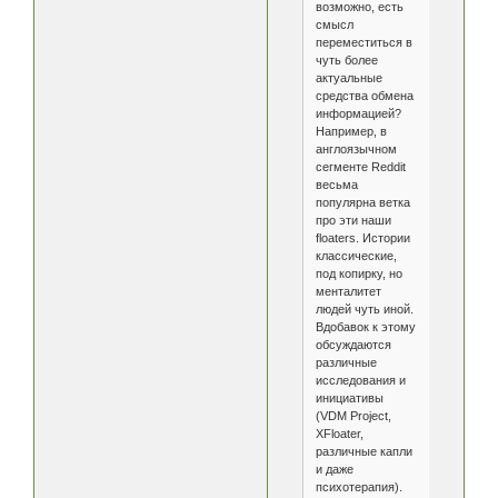
возможно, есть
смысл
переместиться в
чуть более
актуальные
средства обмена
информацией?
Например, в
англоязычном
сегменте Reddit
весьма
популярна ветка
про эти наши
floaters. Истории
классические,
под копирку, но
менталитет
людей чуть иной.
Вдобавок к этому
обсуждаются
различные
исследования и
инициативы
(VDM Project,
XFloater,
различные капли
и даже
психотерапия).