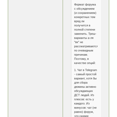
Формат форума
с обсуждением
(и сохранением)
конкретных тем
вряд ли
получится в
полной степени
заменить. Треш-
варианты а-ля
"вк" не
рассматриваются
по очевидным
причинам.
Поэтому, в
качестве опций:
1. Чат в Telegram
- самый простой
вариант, хотя бы
для сбора
дюжины активно
обсуждающих
ДСТ людей. Из
плюсов: есть у
каждого. Из
минусов: чат (не
равно) форум,
это скорее