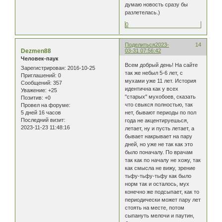
думаю новость сразу бы
разлетелась.)
0
Поделиться
2023-
14
Dezmen88
03-31 07:56:42
Человек-паук
Всем добрый день! На сайте
Зарегистрирован
: 2016-10-25
так же небыл 5-6 лет, с
Приглашений:
0
мухами уже 11 лет. История
Сообщений:
357
идентична как у всех
Уважение:
+25
"старых" мухобоев, сказать
Позитив:
+0
что свыкся полностью, так
Провел на форуме:
5 дней 16 часов
нет, бывают периоды по пол
Последний визит:
года не акцентируешься,
2023-11-23 11:48:16
летает, ну и пусть летает, а
бывает накрывает на пару
дней, но уже не так как это
было поначалу. По врачам
так как по началу не хожу, так
как смысла не вижу, зрение
тьфу-тьфу-тьфу как было
норм так и осталось, мух
конечно же подсыпает, как то
периодически может пару лет
стоять на месте, потом
сыпануть мелочи и паутин,