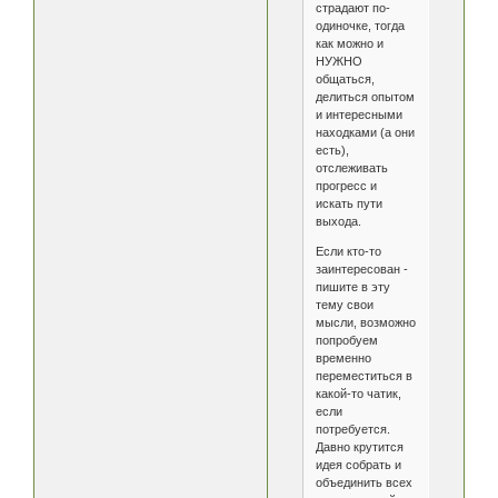
страдают по-
одиночке, тогда
как можно и
НУЖНО
общаться,
делиться опытом
и интересными
находками (а они
есть),
отслеживать
прогресс и
искать пути
выхода.
Если кто-то
заинтересован -
пишите в эту
тему свои
мысли, возможно
попробуем
временно
переместиться в
какой-то чатик,
если
потребуется.
Давно крутится
идея собрать и
объединить всех