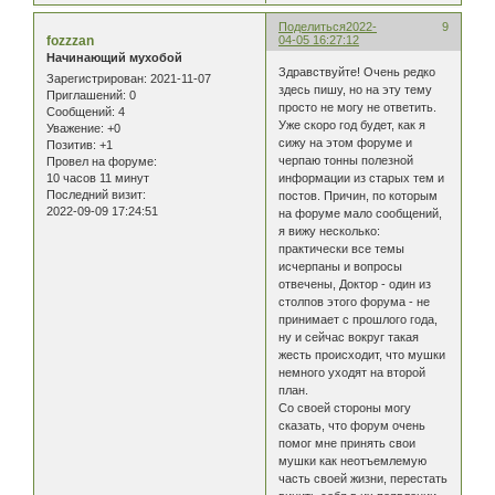
Поделиться
2022-
9
fozzzan
04-05 16:27:12
Начинающий мухобой
Здравствуйте! Очень редко
Зарегистрирован
: 2021-11-07
здесь пишу, но на эту тему
Приглашений:
0
просто не могу не ответить.
Сообщений:
4
Уже скоро год будет, как я
Уважение:
+0
сижу на этом форуме и
Позитив:
+1
черпаю тонны полезной
Провел на форуме:
10 часов 11 минут
информации из старых тем и
Последний визит:
постов. Причин, по которым
2022-09-09 17:24:51
на форуме мало сообщений,
я вижу несколько:
практически все темы
исчерпаны и вопросы
отвечены, Доктор - один из
столпов этого форума - не
принимает с прошлого года,
ну и сейчас вокруг такая
жесть происходит, что мушки
немного уходят на второй
план.
Со своей стороны могу
сказать, что форум очень
помог мне принять свои
мушки как неотъемлемую
часть своей жизни, перестать