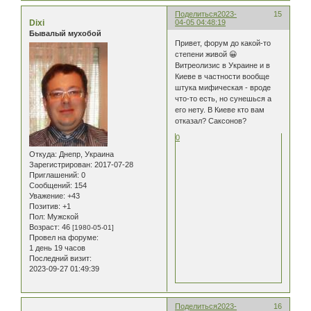
Поделиться
2023-
15
Dixi
04-05 04:48:19
Бывалый мухобой
Привет, форум до какой-то
степени живой 😀
Витреолизис в Украине и в
Киеве в частности вообще
штука мифическая - вроде
что-то есть, но сунешься а
его нету. В Киеве кто вам
отказал? Саксонов?
0
Откуда:
Днепр, Украина
Зарегистрирован
: 2017-07-28
Приглашений:
0
Сообщений:
154
Уважение:
+43
Позитив:
+1
Пол:
Мужской
Возраст:
46
[1980-05-01]
Провел на форуме:
1 день 19 часов
Последний визит:
2023-09-27 01:49:39
Поделиться
2023-
16