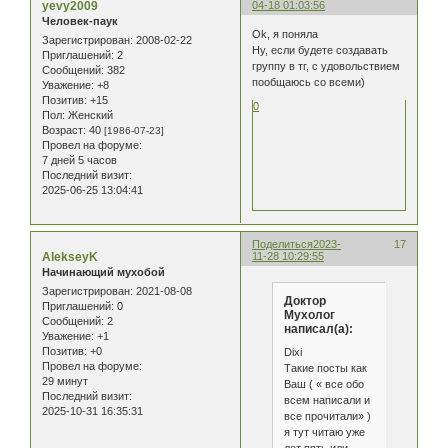
yevy2009
04-18 01:03:56
Человек-паук
Ok, я поняла
Зарегистрирован
: 2008-02-22
Ну, если будете создавать
Приглашений:
2
группу в тг, с удовольствием
Сообщений:
382
пообщаюсь со всеми)
Уважение:
+8
Позитив:
+15
0
Пол:
Женский
Возраст:
40
[1986-07-23]
Провел на форуме:
7 дней 5 часов
Последний визит:
2025-06-25 13:04:41
Поделиться
2023-
17
AlekseyK
11-28 10:29:55
Начинающий мухобой
Зарегистрирован
: 2021-08-08
Доктор
Приглашений:
0
Мухолог
Сообщений:
2
написал(а):
Уважение:
+1
Позитив:
+0
Dixi
Провел на форуме:
Такие посты как
29 минут
Ваш ( « все обо
Последний визит:
всем написали и
2025-10-31 16:35:31
все прочитали» )
я тут читаю уже