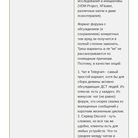
исследования и инициативы
(VDM Project, XFloater,
различные капли и даже
психотерапия).
Формат форума с
обсуждением (и
сохранением) конкретных
тем вряд ли получится в
полной степени заменить.
Треш-варианты а-ля "вк" не
рассматриваются по
очевидным причинам.
Поэтому, в качестве опций:
1. Чат в Telegram - самый
простой вариант, хотя бы для
сбора дюжины активно
обсуждающих ДСТ людей. Из
плюсов: есть у каждого. Из
минусов: чат (не равно)
форум, это скорее свалка из
малоценных сообщений с
коротким жизненным циклом.
2. Сервер Discord - чуть
сложнее, но всё так же
удобно, клиенты есть для
любых устройств. Что-то
среднее между чатом и