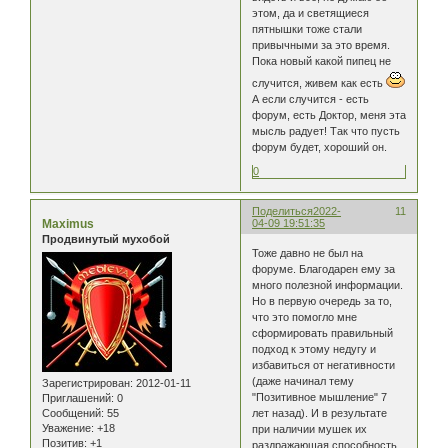
этом, да и светящиеся
пятнышки тоже стали
привычными за это время.
Пока новый какой пипец не
случится, живем как есть
А если случится - есть
форум, есть Доктор, меня эта
мысль радует! Так что пусть
форум будет, хороший он.
0
Поделиться
2022-
11
Maximus
04-09 19:51:35
Продвинутый мухобой
Тоже давно не был на
форуме. Благодарен ему за
много полезной информации.
Но в первую очередь за то,
что это помогло мне
сформировать правильный
подход к этому недугу и
избавиться от негативности
(даже начинал тему
Зарегистрирован
: 2012-01-11
"Позитивное мышление" 7
Приглашений:
0
Сообщений:
55
лет назад). И в результате
Уважение:
+18
при наличии мушек их
Позитив:
+1
раздражающая способность