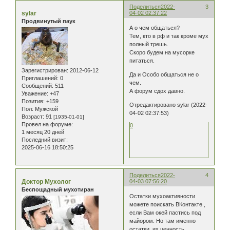
Поделиться
2022-
3
sylar
04-02 02:37:22
Продвинутый паук
А о чем общаться?
Тем, кто в рф и так кроме мух
полный трешь.
Скоро будем на мусорке
питаться.
Зарегистрирован
: 2012-06-12
Да и Особо общаться не о
Приглашений:
0
чем.
Сообщений:
511
А форум сдох давно.
Уважение:
+47
Позитив:
+159
Отредактировано sylar (2022-
Пол:
Мужской
04-02 02:37:53)
Возраст:
91
[1935-01-01]
Провел на форуме:
0
1 месяц 20 дней
Последний визит:
2025-06-16 18:50:25
Поделиться
2022-
4
Доктор Мухолог
04-03 07:56:20
Беспощадный мухотиран
Остатки мухоактивности
можете поискать ВКонтакте ,
если Вам окей пастись под
майором. Но там именно
остатки, их ценность