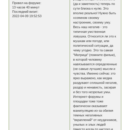
Провел на форуме:
(да и заметность) теперь по
13 часов 40 минут
сути близка к нулю. Это
Последний визит:
вполне реально! Нужно быть
2022-04-09 19:52:53
хозяином своему
настроению, своему уму.
Весь наш негатив - это
типичная умственная
ловушка. Относится ли это к
мушкам или погоде, или
политической ситуации, да
чему угодно. Это та самая
"Матрица" (помните фильм),
в которой человеку
навязываются определенные
(не самые лучшие) мысли и
чувства. Именно сейчас это
ярко выражено, как медиа
раздувают сплошной негатив,
раздор и ненависть, засирая
и без того незрелые умы.
Интернет-форумы и
площадки тоже тоже
фактически оказывают
манипуляцию из-за обилия
темных негативных
"вкраплений" от неудачников,
унылых и злых людей
(вместо когда-то чистого и