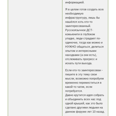
информацией.
Я в целом готов создать всю
необходимую
инфраструктуру, лишь бы
нашёлся хоть кто-то
заинтересованный.
Русскоязычное ДСТ-
комьюнити в глубоком
упадке, люди страдают по-
одиночке, тогда как можно и
НУЖНО общаться, делиться
опытом и интересными
находками (а они есть),
отслеживать прогресс и
искать пути выхода.
Если кто-то заинтересован -
пишите в эту тему свои
мысли, возможно попробуем
временно переместиться в
какой-то чатик, если
потребуется.
Давно крутится идея собрать
и объединить всех нас под
одной крышей, как это было
сделано другими людьми на
данном форуме лет 10 назад.