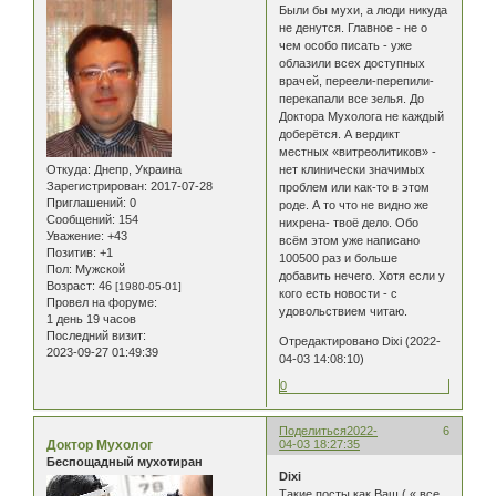
Были бы мухи, а люди никуда
не денутся. Главное - не о
чем особо писать - уже
облазили всех доступных
врачей, переели-перепили-
перекапали все зелья. До
Доктора Мухолога не каждый
доберётся. А вердикт
местных «витреолитиков» -
Откуда:
Днепр, Украина
нет клинически значимых
Зарегистрирован
: 2017-07-28
проблем или как-то в этом
Приглашений:
0
роде. А то что не видно же
Сообщений:
154
нихрена- твоё дело. Обо
Уважение:
+43
всём этом уже написано
Позитив:
+1
100500 раз и больше
Пол:
Мужской
добавить нечего. Хотя если у
Возраст:
46
[1980-05-01]
кого есть новости - с
Провел на форуме:
удовольствием читаю.
1 день 19 часов
Последний визит:
Отредактировано Dixi (2022-
2023-09-27 01:49:39
04-03 14:08:10)
0
Поделиться
2022-
6
Доктор Мухолог
04-03 18:27:35
Беспощадный мухотиран
Dixi
Такие посты как Ваш ( « все