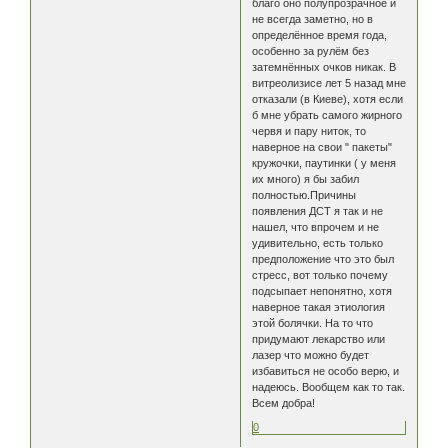
благо оно полупрозрачное и
не всегда заметно, но в
определённое время года,
особенно за рулём без
затемнённых очков никак. В
витреолизисе лет 5 назад мне
отказали (в Киеве), хотя если
б мне убрать самого жирного
червя и пару ниток, то
наверное на свои " пакеты"
кружочки, паутинки ( у меня
их много) я бы забил
полностью.Причины
появления ДСТ я так и не
нашел, что впрочем и не
удивительно, есть только
предположение что это был
стресс, вот только почему
подсыпает непонятно, хотя
наверное такая этиология
этой болячки. На то что
придумают лекарство или
лазер что можно будет
избавиться не особо верю, и
надеюсь. Вообщем как то так.
Всем добра!
0