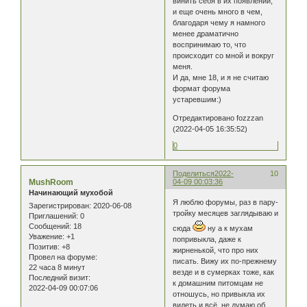
винить себя в их появлении,
и еще очень много в чем,
благодаря чему я намного
менее драматично
воспринимаю то, что
происходит со мной и вокруг
меня.
И да, мне 18, и я не считаю
формат форума
устаревшим:)
Отредактировано fozzzan
(2022-04-05 16:35:52)
0
Поделиться
2022-
10
MushRoom
04-09 00:03:36
Начинающий мухобой
Я люблю форумы, раз в пару-
Зарегистрирован
: 2020-06-08
тройку месяцев заглядываю и
Приглашений:
0
Сообщений:
18
сюда
ну а к мухам
Уважение:
+1
попривыкла, даже к
Позитив:
+8
жирненькой, что про них
Провел на форуме:
писать. Вижу их по-прежнему
22 часа 8 минут
везде и в сумерках тоже, как
Последний визит:
к домашним питомцам не
2022-04-09 00:07:06
отношусь, но привыкла их
видеть и всё, не думаю об