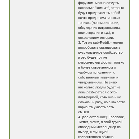
форумом, можно создать
несколько "комнат", которые
будут представлять собой
нечто вроде тематических
топиков (личные истории,
обсуждение витреолизиса,
психотерапия и т.д.), с
сохранением истории.
3. Тот же sub-Reddit - можно
попробовать организовать
русскоязычное сообщество,
и это будет тот же
классический форум, только
в более современном и
удобном исполнении, с
собственным клиентом и
уведомлениям. Не знаю,
насколько людям будет не
лень разбираться с этой
платформой, хоть она и не
сложна ни разу, но в качестве
варианта указать есть
смысл.
4. [всё остальное]: Facebook,
Twitter, Matrix, любой другой
свободный мессенджер на
выбор, с функцией
коллективного обмена