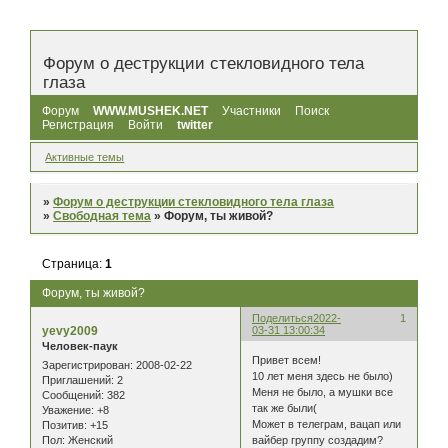
Форум о деструкции стекловидного тела
глаза
Форум
WWW.MUSHEK.NET
Участники
Поиск
Регистрация
Войти
twitter
Активные темы
»
Форум о деструкции стекловидного тела глаза
»
Свободная тема
»
Форум, ты живой?
Страница:
1
Форум, ты живой?
Поделиться
2022-
1
yevy2009
03-31 13:00:34
Человек-паук
Привет всем!
Зарегистрирован
: 2008-02-22
10 лет меня здесь не было)
Приглашений:
2
Меня не было, а мушки все
Сообщений:
382
так же были(
Уважение:
+8
Может в телеграм, вацап или
Позитив:
+15
вайбер группу создадим?
Пол:
Женский