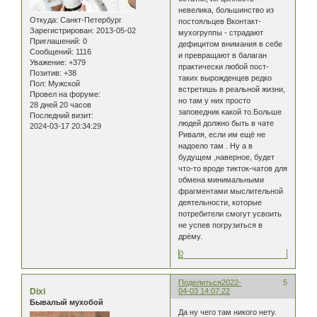
невелика, большинство из
Откуда:
Санкт-Петербург
постояльцев Вконтакт-
Зарегистрирован
: 2013-05-02
мухогруппы - страдают
Приглашений:
0
дефицитом внимания в себе
Сообщений:
1116
и превращают в балаган
Уважение:
+379
практически любой пост-
Позитив:
+38
таких вырожденцев редко
Пол:
Мужской
встретишь в реальной жизни,
Провел на форуме:
но там у них просто
28 дней 20 часов
заповедник какой то.Больше
Последний визит:
людей должно быть в чате
2024-03-17 20:34:29
Риваля, если им ещё не
надоело там . Ну а в
будущем ,наверное, будет
что-то вроде тикток-чатов для
обмена минимальными
фрагментами мыслительной
деятельности, которые
потребители смогут усвоить
не успев погрузиться в
дрёму.
0
Поделиться
2022-
5
Dixi
04-03 14:07:22
Бывалый мухобой
Да ну чего там никого нету.