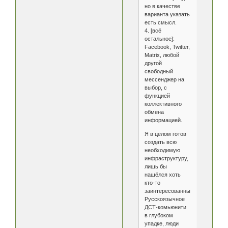
но в качестве
варианта указать
есть смысл.
4. [всё
остальное]:
Facebook, Twitter,
Matrix, любой
другой
свободный
мессенджер на
выбор, с
функцией
коллективного
обмена
информацией.
Я в целом готов
создать всю
необходимую
инфраструктуру,
лишь бы
нашёлся хоть
кто-то
заинтересованный.
Русскоязычное
ДСТ-комьюнити
в глубоком
упадке, люди