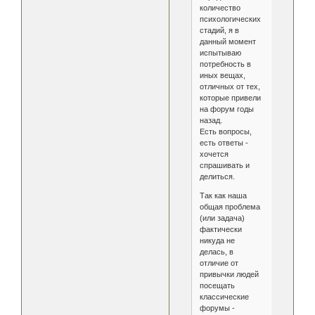
количество
психологических
стадий, я в
данный момент
испытываю
потребность в
иных вещах,
отличных от тех,
которые привели
на форум годы
назад.
Есть вопросы,
есть ответы -
хочется
спрашивать и
делиться.
Так как наша
общая проблема
(или задача)
фактически
никуда не
делась, в
отличие от
привычки людей
посещать
классические
форумы -