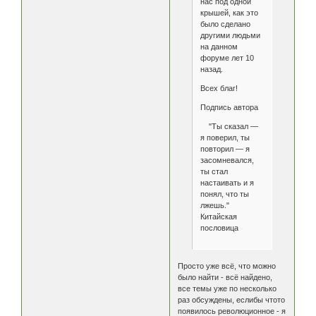
нас под одной
крышей, как это
было сделано
другими людьми
на данном
форуме лет 10
назад.
Всех благ!
Подпись автора
"Ты сказал —
я поверил, ты
повторил — я
засомневался,
ты стал
настаивать и я
понял, что ты
лжешь."
Китайская
пословица
Просто уже всё, что можно
было найти - всё найдено,
все темы уже по несколько
раз обсуждены, еслибы чтото
появилось революционное - я