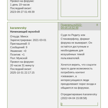
Провел на форуме:
1 день 19 часов
Последний визит:
2023-09-27 01:49:39
Поделиться
2022-
8
karanevsky
04-04 14:52:49
Начинающий мухобой
Судя по Редиту или
Откуда:
Минск
Стековерфлоу, формат
Зарегистрирован
: 2021-03-01
форума не вымирает. Он
Приглашений:
0
остаётся доступным и
Сообщений:
9
необходимым для
Уважение:
+0
искушённых темой
Позитив:
+1
Пол:
Мужской
пользователей.
Провел на форуме:
Хочется верить, что соцсети
20 часов 31 минуту
просто дали возможность
Последний визит:
потреблять контент
2025-10-31 22:17:15
«зевакам», а
интересующиеся люди
преодолевают порог входа и
общаются на форумах.
Отредактировано karanevsky
(2022-04-04 15:08:58)
0