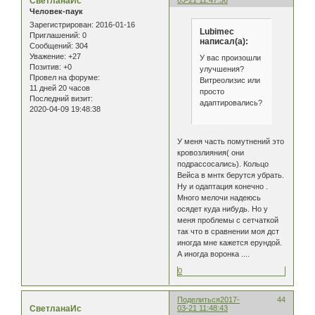
СветланаИс
Человек-паук
Зарегистрирован
: 2016-01-16
Lubimec
Приглашений:
0
написал(а):
Сообщений:
304
Уважение:
+27
У вас произошли
Позитив:
+0
улучшения?
Провел на форуме:
Витреолизис или
11 дней 20 часов
просто
Последний визит:
адаптировались?
2020-04-09 19:48:38
У меня часть помутнений это
кровозлияния( они
подрассосались). Кольцо
Вейса в мнтк берутся убрать.
Ну и одаптация конечно .
Много мелочи надеюсь
осядет куда нибудь. Но у
меня проблемы с сетчаткой
так что в сравнении моя дст
иногда мне кажется ерундой.
А иногда воронка ....
0
Поделиться
2017-
44
СветланаИс
03-21 11:48:43