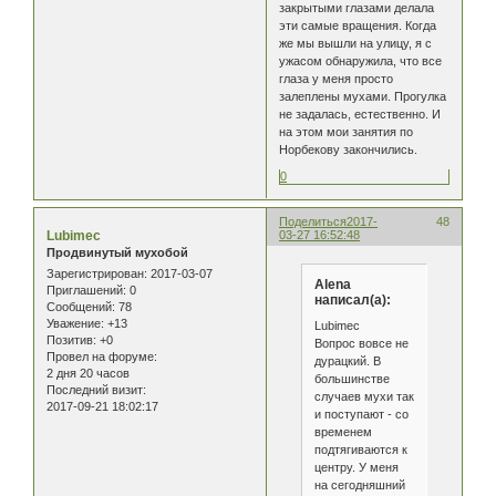
закрытыми глазами делала
эти самые вращения. Когда
же мы вышли на улицу, я с
ужасом обнаружила, что все
глаза у меня просто
залеплены мухами. Прогулка
не задалась, естественно. И
на этом мои занятия по
Норбекову закончились.
0
Поделиться
2017-
48
Lubimec
03-27 16:52:48
Продвинутый мухобой
Зарегистрирован
: 2017-03-07
Alena
Приглашений:
0
написал(а):
Сообщений:
78
Уважение:
+13
Lubimec
Позитив:
+0
Вопрос вовсе не
Провел на форуме:
дурацкий. В
2 дня 20 часов
большинстве
Последний визит:
случаев мухи так
2017-09-21 18:02:17
и поступают - со
временем
подтягиваются к
центру. У меня
на сегодняшний