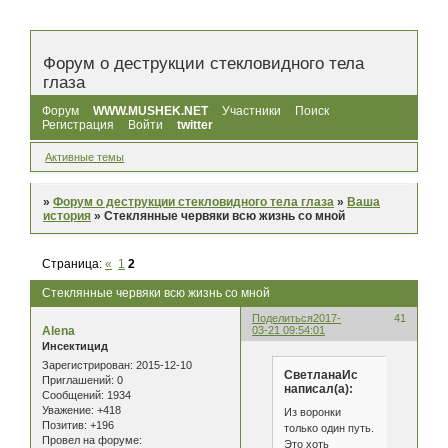
Форум о деструкции стекловидного тела
глаза
Форум
WWW.MUSHEK.NET
Участники
Поиск
Регистрация
Войти
twitter
Активные темы
»
Форум о деструкции стекловидного тела глаза
»
Ваша
история
»
Стеклянные червяки всю жизнь со мной
Страница:
«
1
2
Стеклянные червяки всю жизнь со мной
Поделиться
2017-
41
Alena
03-21 09:54:01
Инсектицид
Зарегистрирован
: 2015-12-10
СветланаИс
Приглашений:
0
написал(а):
Сообщений:
1934
Уважение:
+418
Из воронки
Позитив:
+196
только один путь.
Провел на форуме:
Это хоть