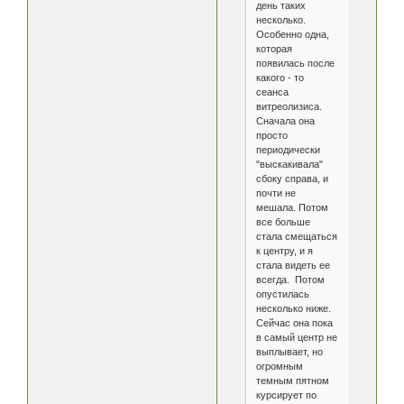
день таких
несколько.
Особенно одна,
которая
появилась после
какого - то
сеанса
витреолизиса.
Сначала она
просто
периодически
"выскакивала"
сбоку справа, и
почти не
мешала. Потом
все больше
стала смещаться
к центру, и я
стала видеть ее
всегда. Потом
опустилась
несколько ниже.
Сейчас она пока
в самый центр не
выплывает, но
огромным
темным пятном
курсирует по