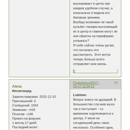
выскакивает в центр при
каждом удобном случае, а
изначально я видела его
боковым зрением.
Вообще возможен ли такой
кульбит глазами выгоняющий
их в центр и главное могут ли
они обратно на периферию
уплывать?
Я себе сейчас очень ругаю,
что пыталась его
рассмотреть. Этот моток
теперь больше всего
отправляет мне жизнь.
0
Поделиться
2017-
47
Alena
03-27 16:34:13
Инсектицид
Lubimec
Зарегистрирован
: 2015-12-10
Вопрос вовсе не дурацкий. В
Приглашений:
0
большинстве случаев мухи
Сообщений:
1934
так и поступают - со
Уважение:
+418
временем подтягиваются к
Позитив:
+196
центру. У меня на
Провел на форуме:
1 месяц 17 дней
сегодняшний день таких
Последний визит:
несколько. Особенно одна,