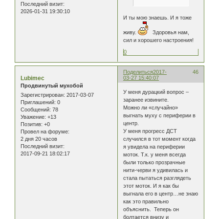
Последний визит:
2026-01-31 19:30:10
И ты мою знаешь. И я тоже
живу.
Здоровья нам,
сил и хорошего настроения!
0
Поделиться
2017-
46
Lubimec
03-27 15:40:07
Продвинутый мухобой
У меня дурацкий вопрос –
Зарегистрирован
: 2017-03-07
заранее извините.
Приглашений:
0
Можно ли «случайно»
Сообщений:
78
выгнать муху с периферии в
Уважение:
+13
центр.
Позитив:
+0
У меня прогресс ДСТ
Провел на форуме:
2 дня 20 часов
случился в тот момент когда
Последний визит:
я увидела на периферии
2017-09-21 18:02:17
моток. Т.к. у меня всегда
были только прозрачные
нити-черви я удивилась и
стала пытаться разглядеть
этот моток. И я как бы
выгнала его в центр…не знаю
как это правильно
объяснить. Теперь он
болтается внизу и