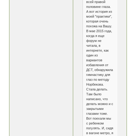
всей правой
половине глаза.
А вот история из
моей "практики",
которая очень
похожа на Вашу.
В мае 2015 года,
когда я еще
форум не
читала, в
интернете, как
один из
вариантов
избавления от
ДСТ, обнаружила
гимнастику для
глаз по методу
Норбекова.
Стала делать.
Там было
написано, что
делать можно и с
закрытыми
глазами тоже.
Вот поехали мы
с ребенком
погулять. И, сидя
в вагоне метро, я