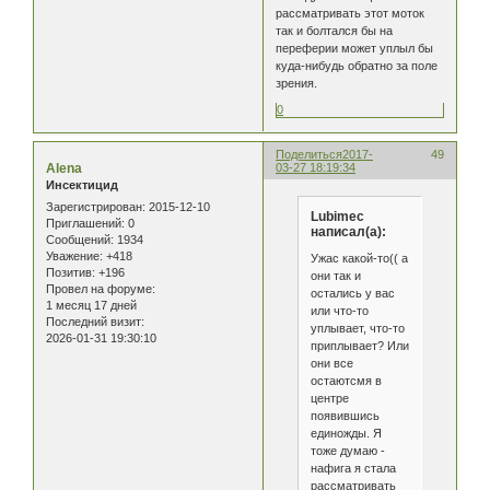
рассматривать этот моток
так и болтался бы на
переферии может уплыл бы
куда-нибудь обратно за поле
зрения.
0
Поделиться
2017-
49
Alena
03-27 18:19:34
Инсектицид
Зарегистрирован
: 2015-12-10
Lubimec
Приглашений:
0
написал(а):
Сообщений:
1934
Уважение:
+418
Ужас какой-то(( а
Позитив:
+196
они так и
Провел на форуме:
остались у вас
1 месяц 17 дней
или что-то
Последний визит:
уплывает, что-то
2026-01-31 19:30:10
приплывает? Или
они все
остаютсмя в
центре
появившись
единожды. Я
тоже думаю -
нафига я стала
рассматривать