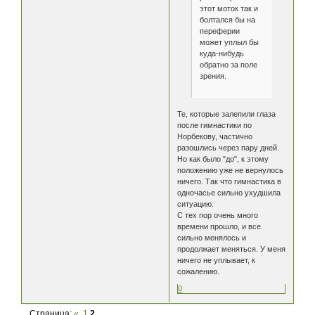
этот моток так и
болтался бы на
переферии
может уплыл бы
куда-нибудь
обратно за поле
зрения.
Те, которые залепили глаза
после гимнастики по
Норбекову, частично
разошлись через пару дней.
Но как было "до", к этому
положению уже не вернулось
ничего. Так что гимнастика в
одночасье сильно ухудшила
ситуацию.
С тех пор очень много
времени прошло, и все
сильно менялось и
продолжает меняться. У меня
ничего не уплывает, к
сожалению.
0
Страница:
«
1
2