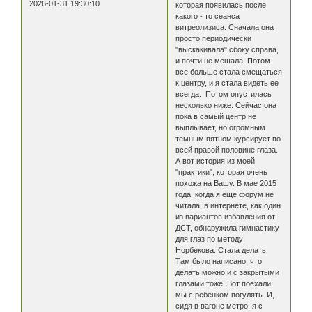
2026-01-31 19:30:10
которая появилась после
какого - то сеанса
витреолизиса. Сначала она
просто периодически
"выскакивала" сбоку справа,
и почти не мешала. Потом
все больше стала смещаться
к центру, и я стала видеть ее
всегда. Потом опустилась
несколько ниже. Сейчас она
пока в самый центр не
выплывает, но огромным
темным пятном курсирует по
всей правой половине глаза.
А вот история из моей
"практики", которая очень
похожа на Вашу. В мае 2015
года, когда я еще форум не
читала, в интернете, как один
из вариантов избавления от
ДСТ, обнаружила гимнастику
для глаз по методу
Норбекова. Стала делать.
Там было написано, что
делать можно и с закрытыми
глазами тоже. Вот поехали
мы с ребенком погулять. И,
сидя в вагоне метро, я с