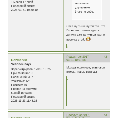
1 месяц 17 дней
малейшее
Последний визит:
улучшение .
2026-01-31 19:30:10
Знаю по себе.
Свет, ну ты не пугай так - то!
По твоим словам эдак я
должна уже загнуться там, в
воронке этой.
0
Поделиться
2017-
42
Dezmen88
03-21 10:07:58
Человек-паук
Молодые доктора, есть свои
Зарегистрирован
: 2016-10-25
плюсы, новые взгляды
Приглашений:
0
Сообщений:
357
0
Уважение:
+25
Позитив:
+0
Провел на форуме:
5 дней 16 часов
Последний визит:
2023-11-23 11:48:16
Поделиться
2017-
43
03-21 11:47:36