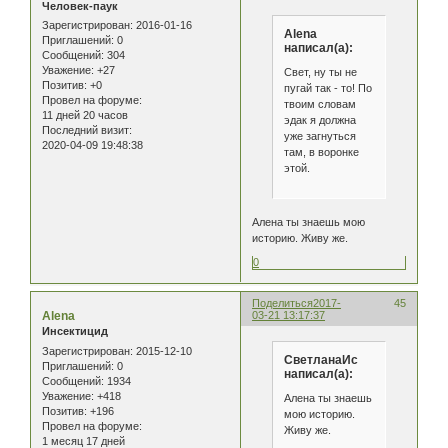
Человек-паук
Зарегистрирован
: 2016-01-16
Alena
Приглашений:
0
написал(а):
Сообщений:
304
Уважение:
+27
Свет, ну ты не
Позитив:
+0
пугай так - то! По
Провел на форуме:
твоим словам
11 дней 20 часов
эдак я должна
Последний визит:
уже загнуться
2020-04-09 19:48:38
там, в воронке
этой.
Алена ты знаешь мою
историю. Живу же.
0
Поделиться
2017-
45
Alena
03-21 13:17:37
Инсектицид
Зарегистрирован
: 2015-12-10
СветланаИс
Приглашений:
0
написал(а):
Сообщений:
1934
Уважение:
+418
Алена ты знаешь
Позитив:
+196
мою историю.
Провел на форуме:
Живу же.
1 месяц 17 дней