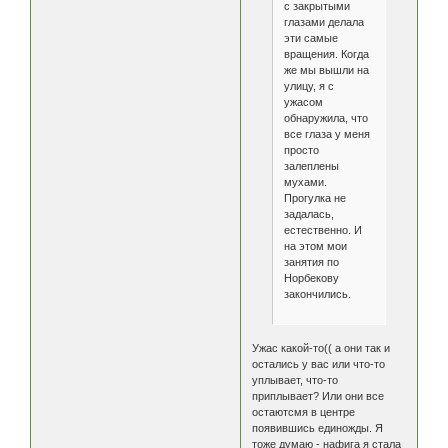
с закрытыми
глазами делала
эти самые
вращения. Когда
же мы вышли на
улицу, я с
ужасом
обнаружила, что
все глаза у меня
просто
залеплены
мухами.
Прогулка не
задалась,
естественно. И
на этом мои
занятия по
Норбекову
закончились.
Ужас какой-то(( а они так и
остались у вас или что-то
уплывает, что-то
приплывает? Или они все
остаютсмя в центре
появившись единожды. Я
тоже думаю - нафига я стала