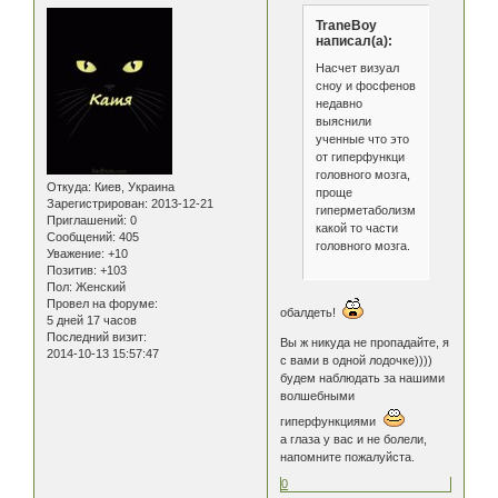
TraneBoy
написал(а):
Насчет визуал
сноу и фосфенов
недавно
выяснили
ученные что это
от гиперфункци
головного мозга,
Откуда:
Киев, Украина
проще
Зарегистрирован
: 2013-12-21
гиперметаболизм
Приглашений:
0
какой то части
Сообщений:
405
головного мозга.
Уважение:
+10
Позитив:
+103
Пол:
Женский
Провел на форуме:
обалдеть!
5 дней 17 часов
Последний визит:
Вы ж никуда не пропадайте, я
2014-10-13 15:57:47
с вами в одной лодочке))))
будем наблюдать за нашими
волшебными
гиперфункциями
а глаза у вас и не болели,
напомните пожалуйста.
0