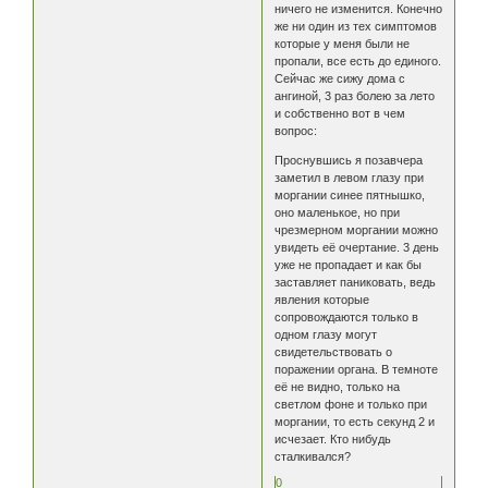
ничего не изменится. Конечно
же ни один из тех симптомов
которые у меня были не
пропали, все есть до единого.
Сейчас же сижу дома с
ангиной, 3 раз болею за лето
и собственно вот в чем
вопрос:
Проснувшись я позавчера
заметил в левом глазу при
моргании синее пятнышко,
оно маленькое, но при
чрезмерном моргании можно
увидеть её очертание. 3 день
уже не пропадает и как бы
заставляет паниковать, ведь
явления которые
сопровождаются только в
одном глазу могут
свидетельствовать о
поражении органа. В темноте
её не видно, только на
светлом фоне и только при
моргании, то есть секунд 2 и
исчезает. Кто нибудь
сталкивался?
0