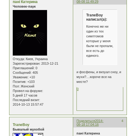
пані Катерина
08-08 11:49:29
Человек-паук
TraneBoy
написал(а):
Конечно же ни
один из тех
симптомов
которые у меня
были не пропали,
все есть до
единого.
Откуда:
Киев, Украина
Зарегистрирован
: 2013-12-21
Приглашений:
0
и фосфены, и визуал сноу, и
Сообщений:
405
мухи?....короче все на
Уважение:
+10
Позитив:
+103
месте?
Пол:
Женский
0
Провел на форуме:
5 дней 17 часов
Последний визит:
2014-10-13 15:57:47
Поделиться
2014-
4
TraneBoy
08-18 17:04:16
Бывалый мухобой
пані Катерина