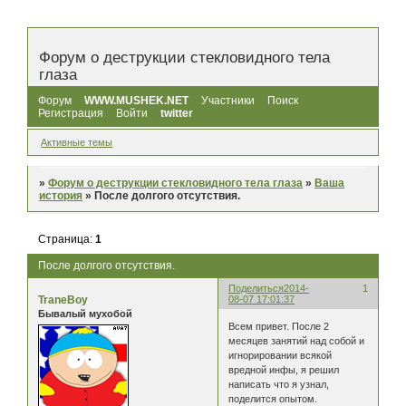
Форум о деструкции стекловидного тела
глаза
Форум
WWW.MUSHEK.NET
Участники
Поиск
Регистрация
Войти
twitter
Активные темы
»
Форум о деструкции стекловидного тела глаза
»
Ваша
история
»
После долгого отсутствия.
Страница:
1
После долгого отсутствия.
Поделиться
2014-
1
TraneBoy
08-07 17:01:37
Бывалый мухобой
Всем привет. После 2
месяцев занятий над собой и
игнорировании всякой
вредной инфы, я решил
написать что я узнал,
поделится опытом.