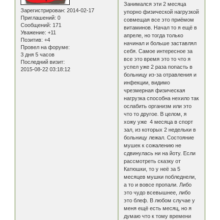
Занимался эти 2 месяца
Зарегистрирован
: 2014-02-17
упорно физической нагрузкой
Приглашений:
0
совмещая все это приёмом
Сообщений:
171
витаминов. Начал то я ещё в
Уважение:
+11
апреле, но тогда только
Позитив:
+4
начинал и больше заставлял
Провел на форуме:
себя. Самое интересное за
3 дня 5 часов
все это время это то что я
Последний визит:
успел уже 2 раза попасть в
2015-08-22 03:18:12
больницу из-за отравления и
инфекции, видимо
чрезмерная физическая
нагрузка способна нехило так
ослабить организм или это
что то другое. В целом, я
хожу уже 4 месяца в спорт
зал, из которых 2 недельки в
больницу лежал. Состояние
мушек к сожалению не
сдвинулась ни на йоту. Если
рассмотреть сказку от
Катюшки, то у неё за 5
месяцев мушки побледнели,
а то и вовсе пропали. Либо
это чудо всевышнее, либо
это блеф. В любом случае у
меня ещё есть месяц, но я
думаю что к тому времени