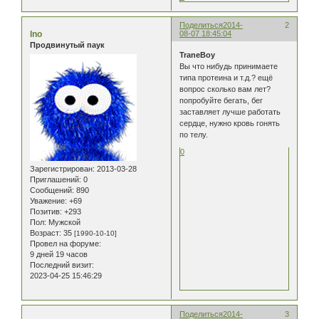
Поделиться
2014-
2
Ino
08-07 18:45:04
Продвинутый паук
TraneBoy
Вы что нибудь принимаете
типа протеина и т.д.? ещё
вопрос сколько вам лет?
попробуйте бегать, бег
заставляет лучше работать
сердце, нужно кровь гонять
по телу.
0
Зарегистрирован
: 2013-03-28
Приглашений:
0
Сообщений:
890
Уважение:
+69
Позитив:
+293
Пол:
Мужской
Возраст:
35
[1990-10-10]
Провел на форуме:
9 дней 19 часов
Последний визит:
2023-04-25 15:46:29
Поделиться
2014-
3