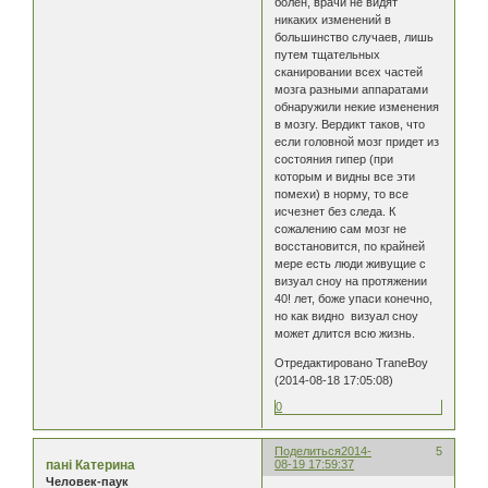
болен, врачи не видят
никаких изменений в
большинство случаев, лишь
путем тщательных
сканировании всех частей
мозга разными аппаратами
обнаружили некие изменения
в мозгу. Вердикт таков, что
если головной мозг придет из
состояния гипер (при
которым и видны все эти
помехи) в норму, то все
исчезнет без следа. К
сожалению сам мозг не
восстановится, по крайней
мере есть люди живущие с
визуал сноу на протяжении
40! лет, боже упаси конечно,
но как видно визуал сноу
может длится всю жизнь.
Отредактировано TraneBoy
(2014-08-18 17:05:08)
0
Поделиться
2014-
5
пані Катерина
08-19 17:59:37
Человек-паук