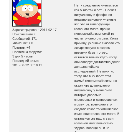
Нет к сожалению ничего, все
как было так и есть. Насчет
визуал сноу и фосфенов
недавно выяснили ученные
что это от гиперфункци
головного мозга, проще
Зарегистрирован
: 2014-02-17
гиперметаболизм какой то
Приглашений:
0
части головного мозга. Узнав
Сообщений:
171
Уважение:
+11
причину, ученные сказали что
Позитив:
+4
лекарство уже в скором
Провел на форуме:
времени будет готово,
3 дня 5 часов
остается только ждать когда
Последний визит:
они соберут достаточно денег
2015-08-22 03:18:12
для дальнейших
исследований. Не понятно
тогда что вызывает этот
самый гиперметаболизм, но
скажу что до появления
визуал сноу у меня была
история довольно
стрессовых и депрессивных
моментов, возможно это
создало какое то химическое
изменение головного мозга. В
остальном же наш с вами
головной мозг полностью
здоров, вообще он и не