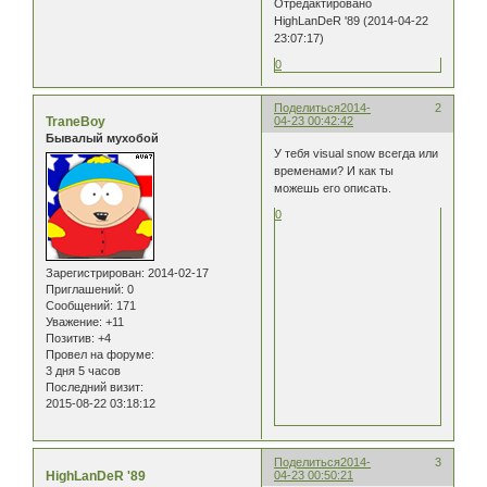
Отредактировано
HighLanDeR '89 (2014-04-22
23:07:17)
0
Поделиться
2014-
2
TraneBoy
04-23 00:42:42
Бывалый мухобой
У тебя visual snow всегда или
временами? И как ты
можешь его описать.
0
Зарегистрирован
: 2014-02-17
Приглашений:
0
Сообщений:
171
Уважение:
+11
Позитив:
+4
Провел на форуме:
3 дня 5 часов
Последний визит:
2015-08-22 03:18:12
Поделиться
2014-
3
HighLanDeR '89
04-23 00:50:21