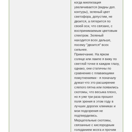
когда миопизация
увеличивается (видны доп.
контуры), зеленый цвет
светофора, допустим, не
двоится, а пятерится по
своей оси, что связано, с
воспринимаемым цветовым
спектром. Зеленый
находится всех дальше,
посему "двоится" всех
сильнее.
Примечание. На ярком
солнце или лампе я вижу по
светлой точке в каждом глазу,
однако, они статичны по
сравнению с плавающими
помутнениями - я поначалу
думал что это расширение
слепого пятна или появились
скотомы, что весьма плохо,
но я уже три раза прошел
поля зрения в этом году в
лучших дорогих клиниках и
мои подозрения не
подтвердились.
Мерцательные скотомы,
связанные с кислородным
голоданием мозга и прочим