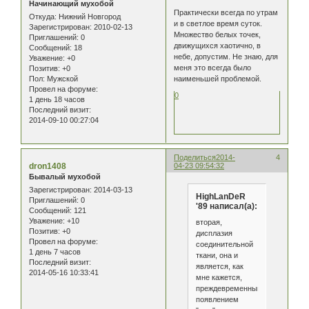
Начинающий мухобой
Практически всегда по утрам
Откуда:
Нижний Новгород
и в светлое время суток.
Зарегистрирован
: 2010-02-13
Множество белых точек,
Приглашений:
0
движущихся хаотично, в
Сообщений:
18
небе, допустим. Не знаю, для
Уважение:
+0
меня это всегда было
Позитив:
+0
Пол:
Мужской
наименьшей проблемой.
Провел на форуме:
0
1 день 18 часов
Последний визит:
2014-09-10 00:27:04
Поделиться
2014-
4
dron1408
04-23 09:54:32
Бывалый мухобой
Зарегистрирован
: 2014-03-13
HighLanDeR
Приглашений:
0
'89 написал(а):
Сообщений:
121
Уважение:
+10
вторая,
Позитив:
+0
дисплазия
Провел на форуме:
соединительной
1 день 7 часов
ткани, она и
Последний визит:
является, как
2014-05-16 10:33:41
мне кажется,
преждевременным
появлением