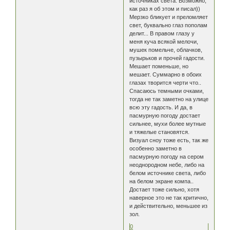
источниках света. Возможно,
как раз я об этом и писал))
Мерзко бликует и преломляет
свет, буквально глаз пополам
делит... В правом глазу у
меня куча всякой мелочи,
мушек помельче, облачков,
пузырьков и прочей гадости.
Мешает поменьше, но
мешает. Суммарно в обоих
глазах творится черти что..
Спасаюсь темными очками,
тогда не так заметно на улице
всю эту гадость. И да, в
пасмурную погоду достает
сильнее, мухи более мутные
и тяжелые становятся.
Визуал сноу тоже есть, так же
особенно заметно в
пасмурную погоду на сером
неоднородном небе, либо на
белом источнике света, либо
на белом экране компа..
Достает тоже сильно, хотя
наверное это не так критично,
и действительно, меньшее из
зол.
0