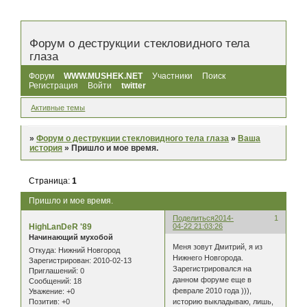
Форум о деструкции стекловидного тела
глаза
Форум
WWW.MUSHEK.NET
Участники
Поиск
Регистрация
Войти
twitter
Активные темы
»
Форум о деструкции стекловидного тела глаза
»
Ваша
история
»
Пришло и мое время.
Страница:
1
Пришло и мое время.
Поделиться
2014-
1
HighLanDeR '89
04-22 21:03:26
Начинающий мухобой
Меня зовут Дмитрий, я из
Откуда:
Нижний Новгород
Нижнего Новгорода.
Зарегистрирован
: 2010-02-13
Зарегистрировался на
Приглашений:
0
данном форуме еще в
Сообщений:
18
феврале 2010 года ))),
Уважение:
+0
историю выкладываю, лишь,
Позитив:
+0