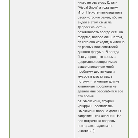
никто не отменял. Кстати,
"Visual Snow" я тоже вижу.
Итог. Не хотел выкладывать
свою историю ранее, ибо не
видел в этом смысла.
Депрессивность и
позитивность всегда есть на
форуме, вопрос лишь в том,
от кого она исходит, а именно
от разных пользователей
данного форума. Я всегда
был уверен, что весьма
сдержанно воспринимаю
выше описанную мной
проблему деструкции и
мусора в глазах лишь
потому, что многие другие
жизненные проблемы не
давали мне расслабится все
это время.
ps: эмоксипин, тауфон,
ирифрин - бесполезны.
Эмоксипин вообще должны
запретить, как анальгин. На
все встречные вопросы
постараюсь адекватно
ответить! )