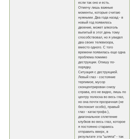
если так оно и есть.
Отмечу лишь важные
моменты, которые считаю
нужными. Два года назад - в
новый год появилось
двоение, может алкоголь
выпитый в этот день тому
способствовал, но я увидел
два своих телевизора,
вместо одного. С того
времени появилась еще одна
проблема помимо
деструкции. Опишу по-
порядку.
Ситуация с деструкцией.
Левый глаз - состояние
терпимое, мусор
сконцентрирован снизу
справа, его не видно, лишь по
центру полоска во весь глаз,
но она почти прозрачная (не
беспокоит особо), правый
глаз - катастрофа ),
диагональное сплетение
клубков во весь глаз, которое
я постоянно стараюсь
отправить вверх, в
результате эта "шляпа" - так