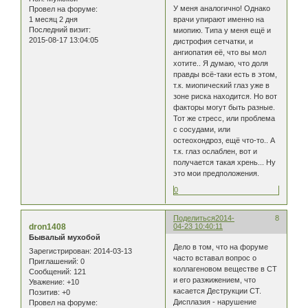
У меня аналогично! Однако
Провел на форуме:
1 месяц 2 дня
врачи упирают именно на
Последний визит:
миопию. Типа у меня ещё и
2015-08-17 13:04:05
дистрофия сетчатки, и
ангиопатия её, что вы мол
хотите.. Я думаю, что доля
правды всё-таки есть в этом,
т.к. миопический глаз уже в
зоне риска находится. Но вот
факторы могут быть разные.
Тот же стресс, или проблема
с сосудами, или
остеохондроз, ещё что-то.. А
т.к. глаз ослаблен, вот и
получается такая хрень... Ну
это мои предположения.
0
Поделиться
2014-
8
dron1408
04-23 10:40:11
Бывалый мухобой
Дело в том, что на форуме
Зарегистрирован
: 2014-03-13
часто вставал вопрос о
Приглашений:
0
коллагеновом веществе в СТ
Сообщений:
121
и его разжижением, что
Уважение:
+10
касается Деструкции СТ.
Позитив:
+0
Дисплазия - нарушение
Провел на форуме: