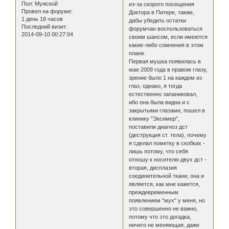
Пол:
Мужской
из-за скорого посещения
Провел на форуме:
Доктора в Питере, также,
1 день 18 часов
дабы убедить остатки
Последний визит:
форумчан воспользоваться
2014-09-10 00:27:04
своим шансом, если имеются
какие-либо сомнения в этом
плане.
Первая мушка появилась в
мае 2009 года в правом глазу,
зрение было 1 на каждом из
глаз, однако, я тогда
естественно запаниковал,
ибо она была видна и с
закрытыми глазами, пошел в
клинику "Эксимер",
поставили диагноз дст
(деструкция ст. тела), почему
я сделал пометку в скобках -
лишь потому, что себя
отношу к носителю двух дст -
вторая, дисплазия
соединительной ткани, она и
является, как мне кажется,
преждевременным
появлением "мух" у меня, но
это совершенно не важно,
потому что это догадка,
ничего не меняющая, даже