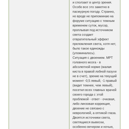
и сползает в центр зрения.
Особо все это заметно в
пасмурную погоду. Странно,
но вроде не припоминаю на
форуме ситуацию с темным
временем суток, мусор,
проплывая под источником
света создает
отвратительный эффект
преломления света, хотя нет,
было такое единожды
(упоминалось).
Ситуация с двоением. МРТ
головного мозга - в
абсолютной норме (малая
киста в правой лобной пазухе
не в счет), зрение на текущий
момент -0,5 левый, -1 правый
(видит темнее, чем левый),
посетил всех главных врачей
своего города с этой
проблемой - ответ - очковая,
либо линзовая коррекция,
двоение не связано с
неврологией, а оптикой глаза.
Двоятся источники света,
светящиеся вывески,
особенно вечером и ночью,