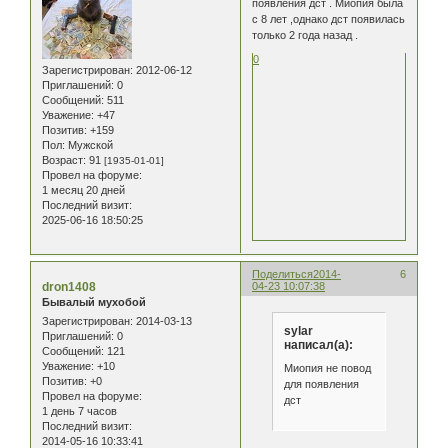
появления дст . Миопия была
с 8 лет ,однако дст появилась
только 2 года назад .
0
Зарегистрирован
: 2012-06-12
Приглашений:
0
Сообщений:
511
Уважение:
+47
Позитив:
+159
Пол:
Мужской
Возраст:
91
[1935-01-01]
Провел на форуме:
1 месяц 20 дней
Последний визит:
2025-06-16 18:50:25
Поделиться
2014-
6
dron1408
04-23 10:07:38
Бывалый мухобой
Зарегистрирован
: 2014-03-13
sylar
Приглашений:
0
написал(а):
Сообщений:
121
Уважение:
+10
Миопия не повод
Позитив:
+0
для появления
Провел на форуме:
дст
1 день 7 часов
Последний визит:
2014-05-16 10:33:41