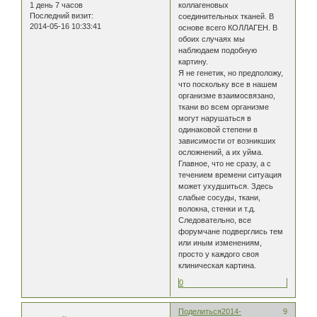
1 день 7 часов
коллагеновых
Последний визит:
соединительных тканей. В
2014-05-16 10:33:41
основе всего КОЛЛАГЕН. В
обоих случаях мы
наблюдаем подобную
картину.
Я не генетик, но предположу,
что поскольку все в нашем
организме взаимосвязано,
ткани во всем организме
могут нарушаться в
одинаковой степени в
зависимости от возникших
осложнений, а их уйма.
Главное, что не сразу, а с
течением времени ситуация
может ухудшиться. Здесь
слабые сосуды, ткани,
волокна, стенки и т.д.
Следовательно, все
форумчане подверглись тем
или иным изменениям,
просто у каждого своя
клиническая картина.
0
Поделиться
2014-
9