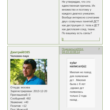
Не утверждаю, что это
единственная причина. Их
множество и поэтому у
каждого диагноз уникален.
Вообще интересно сочетание
двух созвучных понятий ДСТ
как деструкция ст. тела и ДСТ
как дисплазия соед. ткани.
По вашему есть связь?
0
Поделиться
2014-
7
Дмитрий0385
04-23 10:08:14
Человек-паук
sylar
написал(а):
Миопия не повод
для появления
дст . Миопия
была с 8 лет
Откуда:
москва
,однако дст
Зарегистрирован
: 2013-12-20
появилась
Приглашений:
0
только 2 года
Сообщений:
492
назад .
Уважение:
+40
Позитив:
+12
Пол:
Мужской