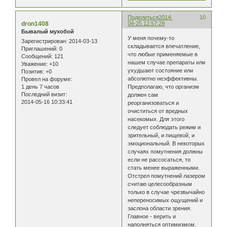
Поделиться
2014-
10
dron1408
04-25 12:57:29
Бывалый мухобой
У меня почему-то
Зарегистрирован
: 2014-03-13
складывается впечатление,
Приглашений:
0
что любые применяемые в
Сообщений:
121
нашем случае препараты или
Уважение:
+10
ухудшают состояние или
Позитив:
+0
абсолютно неэффективны.
Провел на форуме:
1 день 7 часов
Предполагаю, что организм
Последний визит:
должен сам
2014-05-16 10:33:41
реорганизоваться и
очиститься от вредных
насекомых. Для этого
следует соблюдать режим и
зрительный, и пищевой, и
эмоциональный. В некоторых
случаях помутнения должны
если не рассосаться, то
стать менее выраженными.
Отстрел помутнений лазером
считаю целесообразным
только в случае чрезвычайно
непереносимых ощущений и
заслона области зрения.
Главное - верить и
наполняться оптимизмом.