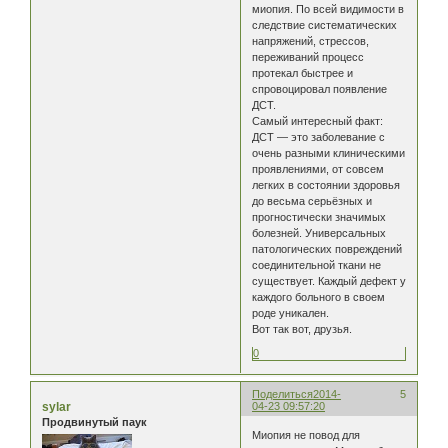
миопия. По всей видимости в
следствие систематических
напряжений, стрессов,
переживаний процесс
протекал быстрее и
спровоцировал появление
ДСТ.
Самый интересный факт:
ДСТ — это заболевание с
очень разными клиническими
проявлениями, от совсем
легких в состоянии здоровья
до весьма серьёзных и
прогностически значимых
болезней. Универсальных
патологических повреждений
соединительной ткани не
существует. Каждый дефект у
каждого больного в своем
роде уникален.
Вот так вот, друзья.
0
Поделиться
2014-
5
sylar
04-23 09:57:20
Продвинутый паук
Миопия не повод для