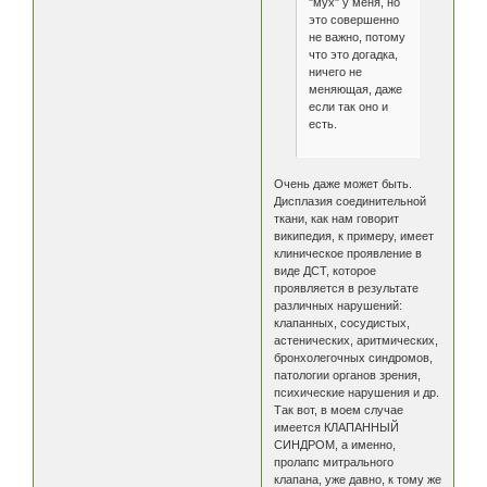
"мух" у меня, но
это совершенно
не важно, потому
что это догадка,
ничего не
меняющая, даже
если так оно и
есть.
Очень даже может быть.
Дисплазия соединительной
ткани, как нам говорит
википедия, к примеру, имеет
клиническое проявление в
виде ДСТ, которое
проявляется в результате
различных нарушений:
клапанных, сосудистых,
астенических, аритмических,
бронхолегочных синдромов,
патологии органов зрения,
психические нарушения и др.
Так вот, в моем случае
имеется КЛАПАННЫЙ
СИНДРОМ, а именно,
пролапс митрального
клапана, уже давно, к тому же