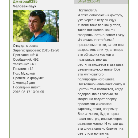
Дмитрий0385
04-24 23:56:43
Человек-паук
Highlander89
Я тоже собираюсь к доктору,
уже через 2 недели еду)
У меня тоже всё как у тебя,
такая вот шляпа, как ты
говоришь, есть в левом глазу.
Изначально это были 2
прозрачные точки, затем они
Откуда:
москва
разрослись в нитку, а теперь
Зарегистрирован
: 2013-12-20
это облако из комков и
Приглашений:
0
Сообщений:
492
пузырьков, иногда
Уважение:
+40
растягивающееся в два раза
Позитив:
+12
увеличившуюся нитку..Всё
Пол:
Мужской
это мутноватого
Провел на форуме:
полупрозрачного цвета.
1 месяц 2 дня
Постоянно наплывает снизу в
Последний визит:
центр и там болтается, когда
2015-08-17 13:04:05
подбрасываю глазами, то
медленно падает сверху,
преломляя и искажая
картинку, текст, например.
Впечатление, будто через
пакет смотрю, или как через
разлитое масло. И кстати да,
эта шняга сильно бликует на
свету или ночью на