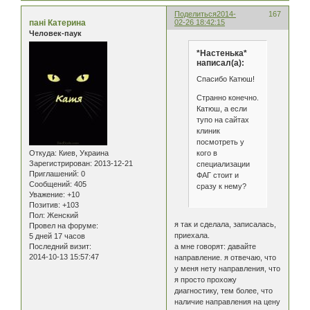
Поделиться
2014-
167
пані Катерина
02-26 18:42:15
Человек-паук
*Настенька*
написал(а):
Спасибо Катюш!
Странно конечно.
Катюш, а если
тупо на сайтах
клиник
посмотреть у
кого в
Откуда:
Киев, Украина
Зарегистрирован
: 2013-12-21
специализации
Приглашений:
0
ФАГ стоит и
Сообщений:
405
сразу к нему?
Уважение:
+10
Позитив:
+103
Пол:
Женский
я так и сделала, записалась,
Провел на форуме:
приехала.
5 дней 17 часов
а мне говорят: давайте
Последний визит:
2014-10-13 15:57:47
направление. я отвечаю, что
у меня нету направления, что
я просто прохожу
диагностику, тем более, что
наличие направления на цену