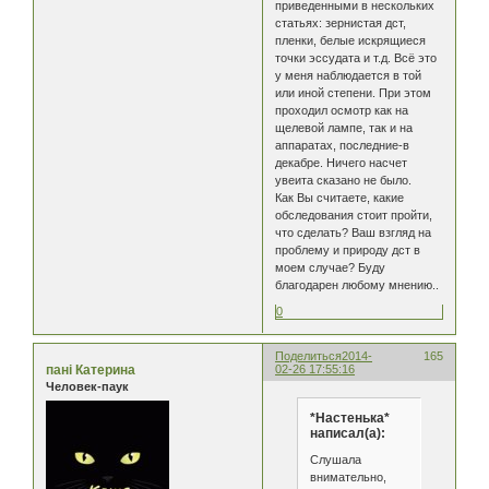
приведенными в нескольких
статьях: зернистая дст,
пленки, белые искрящиеся
точки эссудата и т.д. Всё это
у меня наблюдается в той
или иной степени. При этом
проходил осмотр как на
щелевой лампе, так и на
аппаратах, последние-в
декабре. Ничего насчет
увеита сказано не было.
Как Вы считаете, какие
обследования стоит пройти,
что сделать? Ваш взгляд на
проблему и природу дст в
моем случае? Буду
благодарен любому мнению..
0
Поделиться
2014-
165
пані Катерина
02-26 17:55:16
Человек-паук
*Настенька*
написал(а):
Слушала
внимательно,