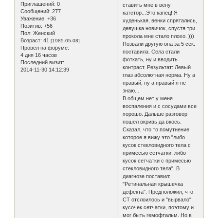
Приглашений:
0
ставить мне в вену
Сообщений:
277
катетор...Это капец! Я
Уважение:
+36
худенькая, венки спрятались,
Позитив:
+56
девушка новичок, спустя три
Пол:
Женский
прокола мне стало плохо. )))
Возраст:
41
[1985-05-08]
Позвали другую она за 5 сек.
Провел на форуме:
поставила. Села стали
4 дня 16 часов
фоткать, ну и вводить
Последний визит:
контраст. Результат: Левый
2014-11-30 14:12:39
глаз абсолютная норма. Ну а
правый, ну а правый я не
знаю...
В общем нет у меня
воспаления и с сосудами все
хорошо. Дальше разговор
пошел вкривь да вкось.
Сказал, что то помутнение
которое я вижу это "либо
кусок стекловидного тела с
примесью сетчатки, либо
кусок сетчатки с примесью
стекловидного тела". В
диагнозе поставил:
"Ретинальная крышечка
дефекта". Предположил, что
СТ отслоилось и "вырвало"
кусочек сетчатки, поэтому и
мог быть гемофтальм. Но в