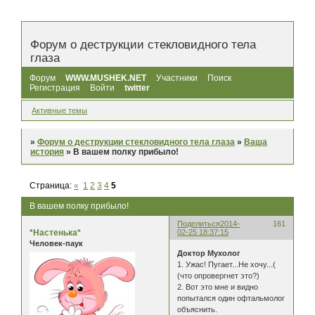
Форум о деструкции стекловидного тела
глаза
Форум
WWW.MUSHEK.NET
Участники
Поиск
Регистрация
Войти
twitter
Активные темы
»
Форум о деструкции стекловидного тела глаза
»
Ваша
история
»
В вашем полку прибыло!
Страница:
«
1
2
3
4
5
В вашем полку прибыло!
Поделиться
2014-
161
*Настенька*
02-25 18:37:15
Человек-паук
Доктор Мухолог
1. Ужас! Пугает...Не хочу...(
(что опровергнет это?)
2. Вот это мне и видно
попытался один офтальмолог
объяснить.