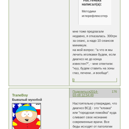
*Настенька*
написал(а):
Методики
иглорефлексотерапии
мне тоже предлагали
недавно, я отказалась. 300грн
за сеанс, а надо 10 сеансов
минимум.
на мой вопрос: "а что ж мы
лечить иголками будем, если
диагноз не до конца
известен?", - мне ответили:
"нуу, будем ставить на зоны
глаз, печени...и вообще".
0
Поделиться
2014-
176
TraneBoy
03-08 12:54:49
Бывалый мухобой
Настоятельно утверждаю, что
диагноз ВСД - это "клоака"
или "городская помойка" куда
сливают свое незнание
современные врачи. Все
беды исходят от патологии