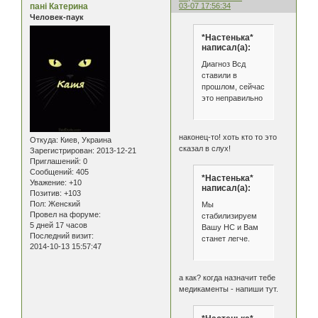
пані Катерина
03-07 17:56:34
Человек-паук
*Настенька*
написал(а):
Диагноз Всд
ставили в
прошлом, сейчас
это неправильно
наконец-то! хоть кто то это
Откуда:
Киев, Украина
сказал в слух!
Зарегистрирован
: 2013-12-21
Приглашений:
0
Сообщений:
405
*Настенька*
Уважение:
+10
написал(а):
Позитив:
+103
Пол:
Женский
Мы
Провел на форуме:
стабилизируем
5 дней 17 часов
Вашу НС и Вам
Последний визит:
станет легче.
2014-10-13 15:57:47
а как? когда назначит тебе
медикаменты - напиши тут.