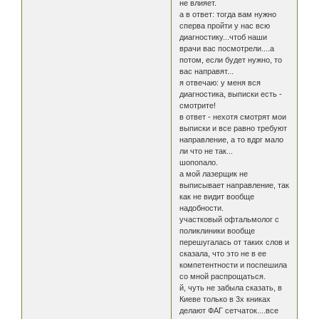
не влияет.
а в ответ: тогда вам нужно
сперва пройти у нас всю
диагностику...чтоб наши
врачи вас посмотрели....а
потом, если будет нужно, то
вас направят...
я отвечаю: у меня вся
диагностика, выписки есть -
смотрите!
в ответ - нехотя смотрят мои
выписки и все равно требуют
направление, а то вдрг мало
ли что не так...
шопопало.
а мой лазерщик не
выписывает направление, так
как не видит вообще
надобности.
участковый офтальмолог с
поликлиники вообще
перешугалась от таких слов и
сказала, что это не в ее
компетентности и поспешила
со мной распрощаться.
й, чуть не забыла сказать, в
Киеве только в 3х книках
делают ФАГ сетчаток....все