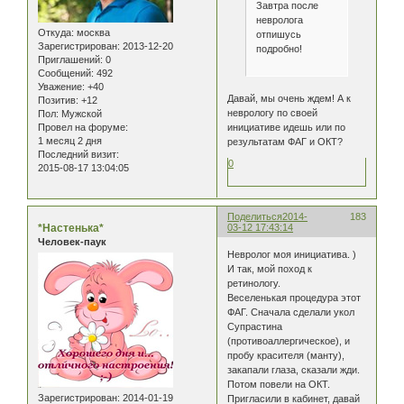
Завтра после
невролога
Откуда:
москва
отпишусь
Зарегистрирован
: 2013-12-20
подробно!
Приглашений:
0
Сообщений:
492
Уважение:
+40
Давай, мы очень ждем! А к
Позитив:
+12
неврологу по своей
Пол:
Мужской
инициативе идешь или по
Провел на форуме:
1 месяц 2 дня
результатам ФАГ и ОКТ?
Последний визит:
0
2015-08-17 13:04:05
Поделиться
2014-
183
*Настенька*
03-12 17:43:14
Человек-паук
Невролог моя инициатива. )
И так, мой поход к
ретинологу.
Веселенькая процедура этот
ФАГ. Сначала сделали укол
Супрастина
(противоаллергическое), и
пробу красителя (манту),
закапали глаза, сказали жди.
Потом повели на ОКТ.
Зарегистрирован
: 2014-01-19
Пригласили в кабинет, давай