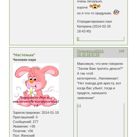
очень печально.
короче
но я что-то придумаю.
Отредактировано пані
Катерина (2014-02-26
18:43:45)
0
Поделиться
2014-
168
*Настенька*
02-26 18:47:28
Человек-паук
Максимум, что мне говорили:
"Зачем Вам тратить деньги?"
А так чтоб
категорично...Напоминает:
"Нет повода для ареста, вот
когда Вас убьют, тогда и
придете, напишите
заявление".
+1
Зарегистрирован
: 2014-01-19
Приглашений:
0
Сообщений:
277
Уважение:
+36
Позитив:
+56
Пол:
Женский