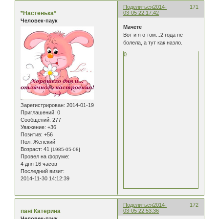
Поделиться
2014-
171
*Настенька*
03-05 22:17:42
Человек-паук
Мачете
Вот и я о том...2 года не
болела, а тут как назло.
0
Зарегистрирован
: 2014-01-19
Приглашений:
0
Сообщений:
277
Уважение:
+36
Позитив:
+56
Пол:
Женский
Возраст:
41
[1985-05-08]
Провел на форуме:
4 дня 16 часов
Последний визит:
2014-11-30 14:12:39
Поделиться
2014-
172
пані Катерина
03-05 22:53:36
Человек-паук