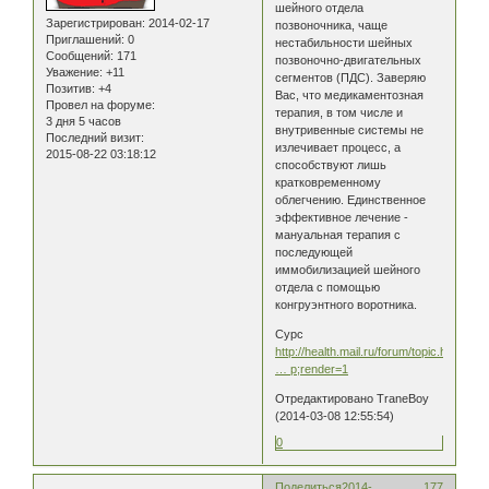
шейного отдела
Зарегистрирован
: 2014-02-17
позвоночника, чаще
Приглашений:
0
нестабильности шейных
Сообщений:
171
позвоночно-двигательных
Уважение:
+11
сегментов (ПДС). Заверяю
Позитив:
+4
Вас, что медикаментозная
Провел на форуме:
терапия, в том числе и
3 дня 5 часов
внутривенные системы не
Последний визит:
излечивает процесс, а
2015-08-22 03:18:12
способствуют лишь
кратковременному
облегчению. Единственное
эффективное лечение -
мануальная терапия с
последующей
иммобилизацией шейного
отдела с помощью
конгруэнтного воротника.
Сурс
http://health.mail.ru/forum/topic.html?
… p;render=1
Отредактировано TraneBoy
(2014-03-08 12:55:54)
0
Поделиться
2014-
177