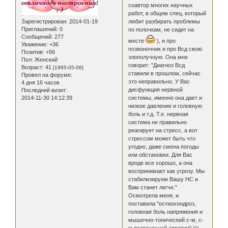
соавтор многих научных
работ, в общем спец, который
Зарегистрирован
: 2014-01-19
любит разбирать проблемы
Приглашений:
0
по полочкам, не сидит на
Сообщений:
277
месте
), и про
Уважение:
+36
позвоночник и про Всд свою
Позитив:
+56
злополучную. Она мне
Пол:
Женский
говорит: "Диагноз Всд
Возраст:
41
[1985-05-08]
ставили в прошлом, сейчас
Провел на форуме:
это неправильно. У Вас
4 дня 16 часов
дисфункция нервной
Последний визит:
2014-11-30 14:12:39
системы, именно она дает и
низкое давление и головную
боль и т.д. Т.е. нервная
система не правильно
реагирует на стресс, а вот
стрессом может быть что
угодно, даже смена погоды
или обстановки. Для Вас
вроде все хорошо, а она
воспринимает как угрозу. Мы
стабилизируем Вашу НС и
Вам станет легче."
Осмотрела меня, и
поставила "остиохондроз,
головная боль напряжения и
мышечно-тонический с-м, с-
м позвоночной артерии" )))