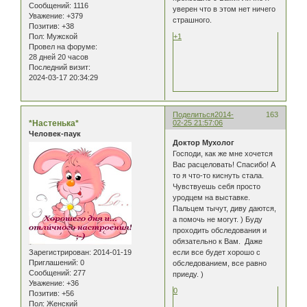
Сообщений:
1116
уверен что в этом нет ничего
Уважение:
+379
страшного.
Позитив:
+38
Пол:
Мужской
+1
Провел на форуме:
28 дней 20 часов
Последний визит:
2024-03-17 20:34:29
Поделиться
2014-
163
*Настенька*
02-25 21:57:06
Человек-паук
Доктор Мухолог
Господи, как же мне хочется
Вас расцеловать! Спасибо! А
то я что-то киснуть стала.
Чувствуешь себя просто
уродцем на выставке.
Пальцем тычут, диву даются,
а помочь не могут. ) Буду
проходить обследования и
обязательно к Вам. Даже
Зарегистрирован
: 2014-01-19
если все будет хорошо с
Приглашений:
0
обследованием, все равно
Сообщений:
277
приеду. )
Уважение:
+36
0
Позитив:
+56
Пол:
Женский