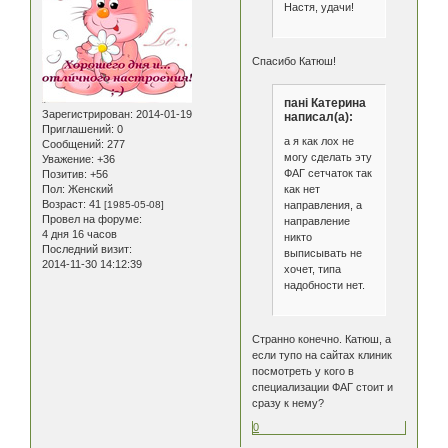
Настя, удачи!
Спасибо Катюш!
пані Катерина
Зарегистрирован
: 2014-01-19
написал(а):
Приглашений:
0
а я как лох не
Сообщений:
277
могу сделать эту
Уважение:
+36
ФАГ сетчаток так
Позитив:
+56
Пол:
Женский
как нет
Возраст:
41
[1985-05-08]
направления, а
Провел на форуме:
направление
4 дня 16 часов
никто
Последний визит:
выписывать не
2014-11-30 14:12:39
хочет, типа
надобности нет.
Странно конечно. Катюш, а
если тупо на сайтах клиник
посмотреть у кого в
специализации ФАГ стоит и
сразу к нему?
0