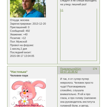
следует и не спеши выходить
на улицу лишний раз!
+1
Откуда:
москва
Зарегистрирован
: 2013-12-20
Приглашений:
0
Сообщений:
492
Уважение:
+40
Позитив:
+12
Пол:
Мужской
Провел на форуме:
1 месяц 2 дня
Последний визит:
2015-08-17 13:04:05
Поделиться
2014-
174
*Настенька*
03-07 15:38:42
Человек-паук
И так, я от супер-пупер
невролога. Человек просто
чудо! Разговаривала
спокойно, слушала
внимательно. Я ей и про
глаза, и про голову (напомню
она руководитель института
головной боли, и автор,