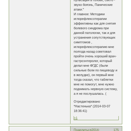
звуко боязнь, Панические
атаки."
И главное: Методики
иглорефлексотерапии
эффективны как для снятия
болевого синдрома при
данной патологии, так и для
устранения сопутствующих
симптомов ,
иглорефлексотерапию мне
полгода назад советовал
пройти очень хороший врач-
гастроэнтеролог, который
делал мне ФГДС (были
сильные боли по пищеводу и
в желудке), он первый мне
тогда сказал, что таблетки
мне не помогут, мне нужно
поднимать нервную систему,
а я не послушалась. (
Отредактировано
*Настенька* (2014-03-07
18:36:41)
+1
Поделиться
2014-
175