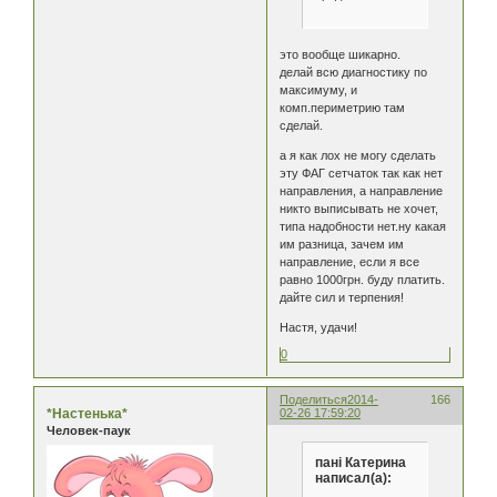
это вообще шикарно.
делай всю диагностику по
максимуму, и
комп.периметрию там
сделай.
а я как лох не могу сделать
эту ФАГ сетчаток так как нет
направления, а направление
никто выписывать не хочет,
типа надобности нет.ну какая
им разница, зачем им
направление, если я все
равно 1000грн. буду платить.
дайте сил и терпения!
Настя, удачи!
0
Поделиться
2014-
166
*Настенька*
02-26 17:59:20
Человек-паук
пані Катерина
написал(а):