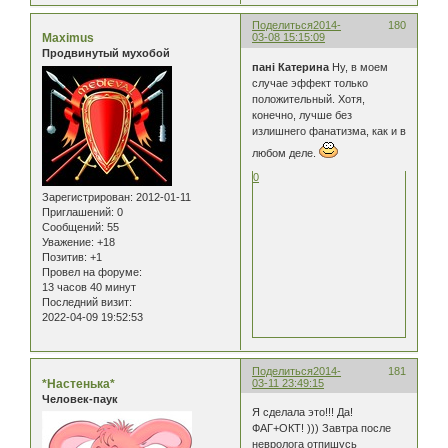
Поделиться
2014-
180
Maximus
03-08 15:15:09
Продвинутый мухобой
пані Катерина
Ну, в моем
случае эффект только
положительный. Хотя,
конечно, лучше без
излишнего фанатизма, как и в
любом деле.
0
Зарегистрирован
: 2012-01-11
Приглашений:
0
Сообщений:
55
Уважение:
+18
Позитив:
+1
Провел на форуме:
13 часов 40 минут
Последний визит:
2022-04-09 19:52:53
Поделиться
2014-
181
*Настенька*
03-11 23:49:15
Человек-паук
Я сделала это!!! Да!
ФАГ+ОКТ! ))) Завтра после
невролога отпишусь