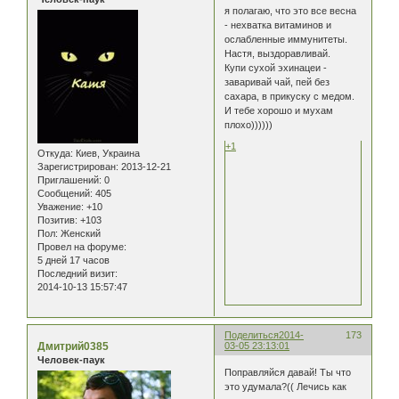
я полагаю, что это все весна
- нехватка витаминов и
ослабленные иммунитеты.
Настя, выздоравливай.
Купи сухой эхинацеи -
заваривай чай, пей без
сахара, в прикуску с медом.
И тебе хорошо и мухам
плохо))))))
+1
Откуда:
Киев, Украина
Зарегистрирован
: 2013-12-21
Приглашений:
0
Сообщений:
405
Уважение:
+10
Позитив:
+103
Пол:
Женский
Провел на форуме:
5 дней 17 часов
Последний визит:
2014-10-13 15:57:47
Поделиться
2014-
173
Дмитрий0385
03-05 23:13:01
Человек-паук
Поправляйся давай! Ты что
это удумала?(( Лечись как