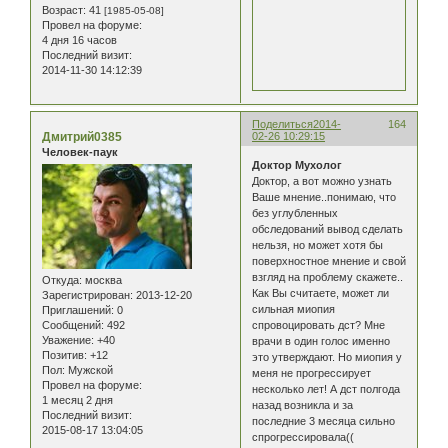
Возраст:
41
[1985-05-08]
Провел на форуме:
4 дня 16 часов
Последний визит:
2014-11-30 14:12:39
Поделиться
2014-
164
Дмитрий0385
02-26 10:29:15
Человек-паук
Доктор Мухолог
Доктор, а вот можно узнать
Ваше мнение..понимаю, что
без углубленных
обследований вывод сделать
нельзя, но может хотя бы
поверхностное мнение и свой
взгляд на проблему скажете..
Откуда:
москва
Как Вы считаете, может ли
Зарегистрирован
: 2013-12-20
сильная миопия
Приглашений:
0
Сообщений:
492
спровоцировать дст? Мне
Уважение:
+40
врачи в один голос именно
Позитив:
+12
это утверждают. Но миопия у
Пол:
Мужской
меня не прогрессирует
Провел на форуме:
несколько лет! А дст полгода
1 месяц 2 дня
назад возникла и за
Последний визит:
последние 3 месяца сильно
2015-08-17 13:04:05
спрогрессировала((