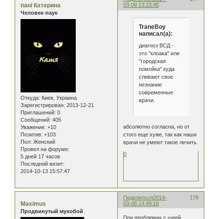
пані Катерина
03-08 13:23:45
Человек-паук
TraneBoy
написал(а):
диагноз ВСД -
это "клоака" или
"городская
помойка" куда
сливают свое
незнание
современные
Откуда:
Киев, Украина
врачи.
Зарегистрирован
: 2013-12-21
Приглашений:
0
Сообщений:
405
абсолютно согласна, но от
Уважение:
+10
Позитив:
+103
єтого еще хуже, так как наши
Пол:
Женский
врачи не умеют такое лечить.
Провел на форуме:
0
5 дней 17 часов
Последний визит:
2014-10-13 15:57:47
Поделиться
2014-
178
Maximus
03-08 14:49:16
Продвинутый мухобой
При проблемах с шеей,