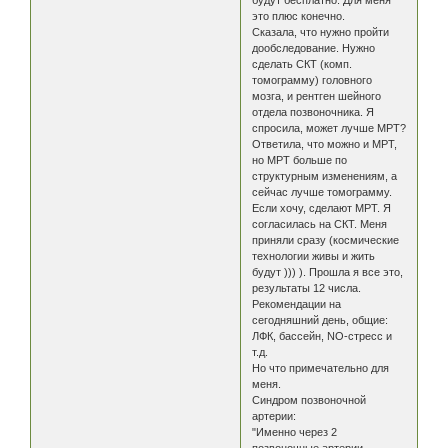
это плюс конечно.
Сказала, что нужно пройти
дообследование. Нужно
сделать СКТ (комп.
томограмму) головного
мозга, и рентген шейного
отдела позвоночника. Я
спросила, может лучше МРТ?
Ответила, что можно и МРТ,
но МРТ больше по
структурным изменениям, а
сейчас лучше томограмму.
Если хочу, сделают МРТ. Я
согласилась на СКТ. Меня
приняли сразу (космические
технологии живы и жить
будут ))) ). Прошла я все это,
результаты 12 числа.
Рекомендации на
сегодняшний день, общие:
ЛФК, бассейн, NO-стресс и
т.д.
Но что примечательно для
меня.
Синдром позвоночной
артерии:
"Именно через 2
позвоночные артерии