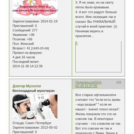
3. Я не знаю, но на свету
пятно было кровавым.
4. А вот это радует больше
всего. Мне лазерщик так и
Зарегистрирован
: 2014-01-19
сказал: Вы УНИКАЛЬНЫЙ
Приглашений:
0
случай в моей практике. )))
Сообщений:
277
Начинаю верить в
Уважение:
+36
проклятия...
Позитив:
+56
0
Пол:
Женский
Возраст:
41
[1985-05-08]
Провел на форуме:
4 дня 16 часов
Последний визит:
2014-11-30 14:12:39
Поделиться
2014-
162
Доктор Мухолог
02-25 21:27:35
Беспощадный мухотиран
Все старые офтальмологи
считают что "если есть кровь
- ищи разрыв" " если не
нашел - значит плохо искал".
Жизнь показала что это не
совсем так. В некоторых
Откуда:
Санкт-Петербург
случаях - это соовсем не так.
Зарегистрирован
: 2013-05-02
Вот это совсем не так и
Приглашений:
0
произошло с Вами. Лично я