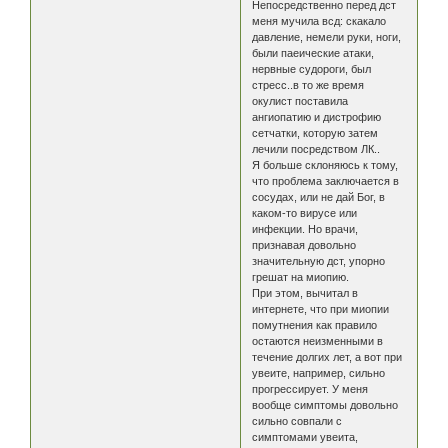
Непосредственно перед дст
меня мучила всд: скакало
давление, немели руки, ноги,
были паеические атаки,
нервные судороги, был
стресс..в то же время
окулист поставила
ангиопатию и дистрофию
сетчатки, которую затем
лечили посредством ЛК..
Я больше склоняюсь к тому,
что проблема заключается в
сосудах, или не дай Бог, в
каком-то вирусе или
инфекции. Но врачи,
признавая довольно
значительную дст, упорно
грешат на миопию.
При этом, вычитал в
интернете, что при миопии
помутнения как правило
остаются неизменными в
течение долгих лет, а вот при
увеите, например, сильно
прогрессирует. У меня
вообще симптомы довольно
сильно совпали с
симптомами увеита,