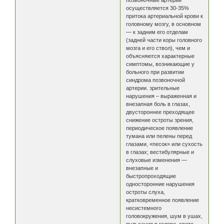
осуществляется 30-35%
притока артериальной крови к
головному мозгу, в основном
— к задним его отделам
(задней части коры головного
мозга и его ствол), чем и
объясняются характерные
симптомы, возникающие у
больного при развитии
синдрома позвоночной
артерии. зрительные
нарушения – выраженная и
внезапная боль в глазах,
двустороннее преходящее
снижение остроты зрения,
периодическое появление
тумана или пелены перед
глазами, «песок» или сухость
в глазах; вестибулярные и
слуховые изменения —
внезапные и
быстропроходящие
односторонние нарушения
остроты слуха,
кратковременное появление
несистемного
головокружения, шум в ушах,
пульсация в голове, свето -