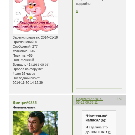
подробно!
0
Зарегистрирован
: 2014-01-19
Приглашений:
0
Сообщений:
277
Уважение:
+36
Позитив:
+56
Пол:
Женский
Возраст:
41
[1985-05-08]
Провел на форуме:
4 дня 16 часов
Последний визит:
2014-11-30 14:12:39
Поделиться
2014-
182
Дмитрий0385
03-12 09:33:11
Человек-паук
*Настенька*
написал(а):
Я сделала это!!!
Да! ФАГ+ОКТ! )))