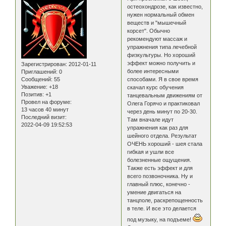
остеохондрозе, как известно,
нужен нормальный обмен
веществ и "мышечный
корсет". Обычно
рекомендуют массаж и
упражнения типа лечебной
физкультуры. Но хороший
эффект можно получить и
Зарегистрирован
: 2012-01-11
более интересными
Приглашений:
0
Сообщений:
55
способами. Я в свое время
Уважение:
+18
скачал курс обучения
Позитив:
+1
танцевальным движениям от
Провел на форуме:
Олега Горячо и практиковал
13 часов 40 минут
через день минут по 20-30.
Последний визит:
Там вначале идут
2022-04-09 19:52:53
упражнения как раз для
шейного отдела. Результат
ОЧЕНЬ хороший - шея стала
гибкая и ушли все
болезненные ощущения.
Также есть эффект и для
всего позвоночника. Ну и
главный плюс, конечно -
умение двигаться на
танцполе, раскрепощенность
в теле. И все это делается
под музыку, на подъеме!