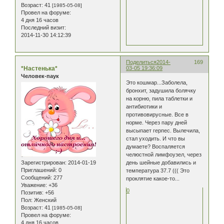
Возраст:
41
[1985-05-08]
Провел на форуме:
4 дня 16 часов
Последний визит:
2014-11-30 14:12:39
Поделиться
2014-
169
*Настенька*
03-05 19:36:09
Человек-паук
Это кошмар...Заболела,
бронхит, задушила болячку
на корню, пила таблетки и
антибиотики и
противовирусные. Все в
норме. Через пару дней
высыпает герпес. Вылечила,
стал уходить. И что вы
думаете? Воспаляется
челюстной лимфоузел, через
Зарегистрирован
: 2014-01-19
день шейные добавились и
Приглашений:
0
температура 37.7 ((( Это
Сообщений:
277
проклятие какое-то...
Уважение:
+36
0
Позитив:
+56
Пол:
Женский
Возраст:
41
[1985-05-08]
Провел на форуме:
4 дня 16 часов