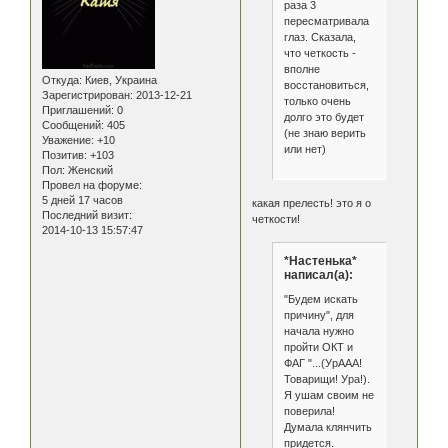
раза 3
пересматривала
глаз. Сказала,
что четкость -
вполне
Откуда:
Киев, Украина
восстановиться,
Зарегистрирован
: 2013-12-21
только очень
Приглашений:
0
долго это будет
Сообщений:
405
(не знаю верить
Уважение:
+10
или нет)
Позитив:
+103
Пол:
Женский
Провел на форуме:
5 дней 17 часов
какая прелесть! это я о
Последний визит:
четкости!
2014-10-13 15:57:47
*Настенька*
написал(а):
"Будем искать
причину", для
начала нужно
пройти ОКТ и
ФАГ "...(УрААА!
Товарищи! Ура!).
Я ушам своим не
поверила!
Думала клянчить
придется.