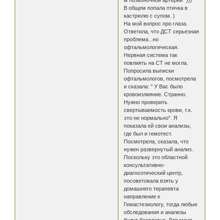
В общем попала птичка в
кастрюлю с супом. )
На мой вопрос про глаза.
Ответила, что ДСТ серьезная
проблема...но
офтальмологическая.
Нервная система так
повлиять на СТ не могла.
Попросила выписки
офтальмологов, посмотрела
и сказала: " У Вас было
кровоизлияние. Странно.
Нужно проверить
свертываемость крови, т.к.
это не нормально". Я
показала ей свои анализы,
где был и гемотест.
Посмотрела, сказала, что
нужен развернутый анализ.
Поскольку это областной
консультативно-
диагнозтический центр,
посоветовала взять у
домашнего терапевта
направление к
Гемастезиологу, тогда любые
обследования и анализы
будут бесплатно. Для меня