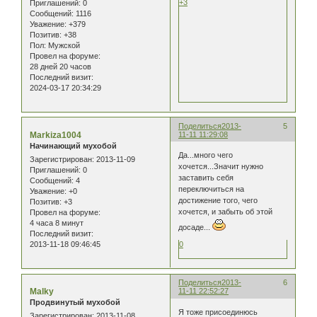
+3
Приглашений:
0
Сообщений:
1116
Уважение:
+379
Позитив:
+38
Пол:
Мужской
Провел на форуме:
28 дней 20 часов
Последний визит:
2024-03-17 20:34:29
Поделиться
2013-
5
Markiza1004
11-11 11:29:08
Начинающий мухобой
Да...много чего
Зарегистрирован
: 2013-11-09
хочется...Значит нужно
Приглашений:
0
заставить себя
Сообщений:
4
переключиться на
Уважение:
+0
достижение того, чего
Позитив:
+3
хочется, и забыть об этой
Провел на форуме:
4 часа 8 минут
досаде...
Последний визит:
2013-11-18 09:46:45
0
Поделиться
2013-
6
Malky
11-11 22:52:27
Продвинутый мухобой
Я тоже присоединюсь
Зарегистрирован
: 2013-11-08