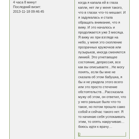
4 часа 8 минут
когда я капала ей в глаза
Последний визит:
капли, нет ли у меня такого,
2013-11-18 09:46:45
что в глазах что-то мешает. И
я задумалась и стала
обращать внимание, что я
вижу. И это началось и
продолжается уже 3 месяца.
Я вижу их при взгляде на
небо, у меня это скопление
прозрачных кружочков или
пузырьков, иногда сменяется
линией. Это угнетающее
состояние, депрессия, все
как вы описываете…Не могу
понять, если бы мне не
сказала об этом бабушка, я
бы и не увидела этого всего
или это просто стечение
обстоятельств…Рассказала
мужу об этом, он ответил, что
у него раньше было что-то
такое, но потом прошло само
собой и сейчас такого нет. Я
то начинаю себя успокаивать
этим, то опять накручиваю…
боюсь идти к врачу…
0