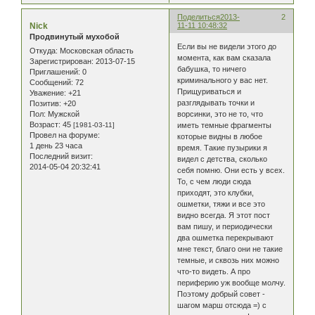
Поделиться
2013-
2
Nick
11-11 10:48:32
Продвинутый мухобой
Если вы не видели этого до
Откуда:
Московская область
момента, как вам сказала
Зарегистрирован
: 2013-07-15
бабушка, то ничего
Приглашений:
0
криминального у вас нет.
Сообщений:
72
Прищуриваться и
Уважение:
+21
разглядывать точки и
Позитив:
+20
Пол:
Мужской
ворсинки, это не то, что
Возраст:
45
[1981-03-11]
иметь темные фрагменты
Провел на форуме:
которые видны в любое
1 день 23 часа
время. Такие пузырики я
Последний визит:
видел с детства, сколько
2014-05-04 20:32:41
себя помню. Они есть у всех.
То, с чем люди сюда
приходят, это клубки,
ошметки, тяжи и все это
видно всегда. Я этот пост
вам пишу, и периодически
два ошметка перекрывают
мне текст, благо они не такие
темные, и сквозь них можно
что-то видеть. А про
периферию уж вообще молчу.
Поэтому добрый совет -
шагом марш отсюда =) с