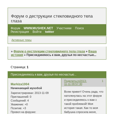
Форум о деструкции стекловидного тела
глаза
Форум
WWW.MUSHEK.NET
Участники
Поиск
Регистрация
Войти
twitter
Активные темы
»
Форум о деструкции стекловидного тела глаза
»
Ваша
история
»
Присоединяюсь к вам, друзья по несчастью...
Страница:
1
Присоединяюсь к вам, друзья по несчастью...
Поделиться
2013-
1
Markiza1004
11-11 09:57:30
Начинающий мухобой
Всем привет! Очень рада, что
Зарегистрирован
: 2013-11-09
натолкнулась на этот форум
Приглашений:
0
и присоединяюсь к вам с
Сообщений:
4
такой проблемой! Моя
Уважение:
+0
история такая. Как-то моя
Позитив:
+3
бабушка спросила меня,
Провел на форуме: