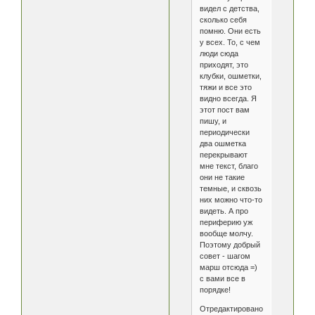
видел с детства,
сколько себя
помню. Они есть
у всех. То, с чем
люди сюда
приходят, это
клубки, ошметки,
тяжи и все это
видно всегда. Я
этот пост вам
пишу, и
периодически
два ошметка
перекрывают
мне текст, благо
они не такие
темные, и сквозь
них можно что-то
видеть. А про
периферию уж
вообще молчу.
Поэтому добрый
совет - шагом
марш отсюда =)
с вами все в
порядке!
Отредактировано