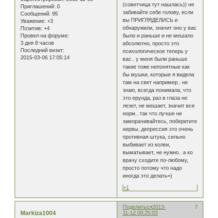
(советчица тут нашлась)) не
Приглашений:
0
забивайте себе голову, если
Сообщений:
95
вы ПРИГЛЯДЕЛИСЬ и
Уважение:
+3
обнаружили, значит оно у вас
Позитив:
+4
было и раньше и не мешало
Провел на форуме:
3 дня 8 часов
абсолютно, просто это
Последний визит:
психологическое теперь у
2015-03-06 17:05:14
вас.. у меня были раньше
такие тоже непонятные как
бы мушки, которые я видела
там на свет например.. не
знаю, всегда понимала, что
это ерунда, раз в глаза не
лезет, не мешает, значит все
норм.. так что лучше не
заморачивайтесь, поберегите
нервы, депрессия это очень
противная штука, сильно
выбивает из колеи,
выматывает, не нужно.. а ко
врачу сходите по-любому,
просто потому что надо
иногда это делать=)
+1
Поделиться
2013-
7
Markiza1004
11-12 09:25:03