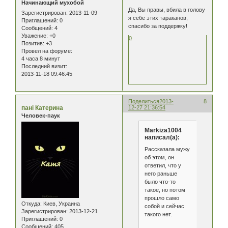
Начинающий мухобой
Да, Вы правы, вбила в голову
Зарегистрирован
: 2013-11-09
я себе этих тараканов,
Приглашений:
0
спасибо за поддержку!
Сообщений:
4
Уважение:
+0
0
Позитив:
+3
Провел на форуме:
4 часа 8 минут
Последний визит:
2013-11-18 09:46:45
Поделиться
2013-
8
пані Катерина
12-27 21:36:54
Человек-паук
Markiza1004
написал(а):
Рассказала мужу
об этом, он
ответил, что у
него раньше
было что-то
такое, но потом
прошло само
Откуда:
Киев, Украина
собой и сейчас
Зарегистрирован
: 2013-12-21
такого нет.
Приглашений:
0
Сообщений:
405