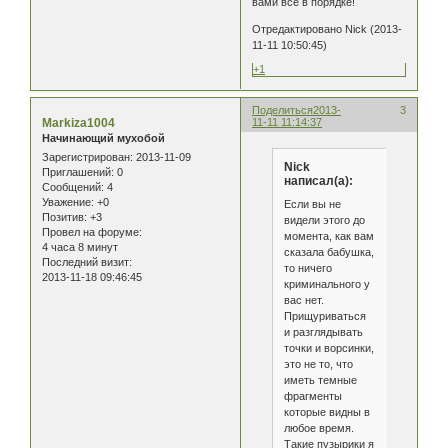
вами все в порядке!
Отредактировано Nick (2013-
11-11 10:50:45)
+1
Поделиться
2013-
3
Markiza1004
11-11 11:14:37
Начинающий мухобой
Зарегистрирован
: 2013-11-09
Nick
Приглашений:
0
написал(а):
Сообщений:
4
Уважение:
+0
Если вы не
Позитив:
+3
видели этого до
Провел на форуме:
момента, как вам
4 часа 8 минут
сказала бабушка,
Последний визит:
то ничего
2013-11-18 09:46:45
криминального у
вас нет.
Прищуриваться
и разглядывать
точки и ворсинки,
это не то, что
иметь темные
фрагменты
которые видны в
любое время.
Такие пузырики я