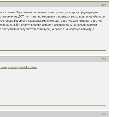
204
вов сетчатки.Параллельно принимал фенотропил ,исходя из предыдущего
м-влияния на ДСТ почти нет,но мерцания и вспышки резко пошли на убыль,до
в Сеченова.Говорил с кардиологами,мексидол советуют,фенотропил советуют
ятор сильный.В спорте вообще допинг.В декабре,раньше нельзя, медики
е поступления результатов отпишусь.Да,подсел на морскую капусту с
205
/ru.wikipedia.org/wiki/Инозитол
206