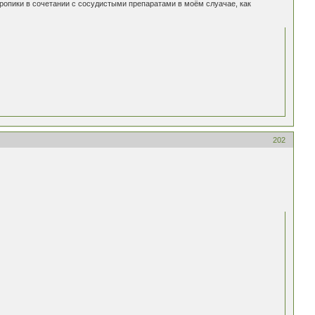
ропики в сочетании с сосудистыми препаратами в моём слуачае, как
202