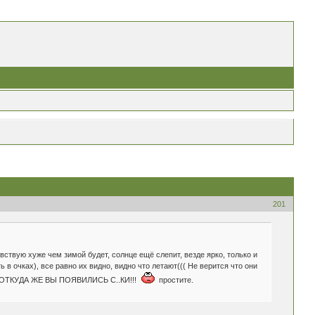
201
ствую хуже чем зимой будет, солнце ещё слепит, везде ярко, только и
 в очках), все равно их видно, видно что летают((( Не верится что они
 т.п. ОТКУДА ЖЕ ВЫ ПОЯВИЛИСЬ С..КИ!!!
простите.