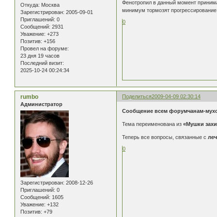
Фенотропил в данный момент принима
Откуда:
Москва
минимум тормозят прогрессирование 
Зарегистрирован
: 2005-09-01
Приглашений:
0
0
Сообщений:
2931
Уважение:
+273
Позитив:
+156
Провел на форуме:
23 дня 19 часов
Последний визит:
2025-10-24 00:24:34
rumbo
Поделиться
2009-04-09 02:30:14
Администратор
Сообщение всем форумчанам-мух
Тема переименована из
«Мушки захир
Теперь все вопросы, связанные с
ле
0
Зарегистрирован
: 2008-12-26
Приглашений:
0
Сообщений:
1605
Уважение:
+132
Позитив:
+79