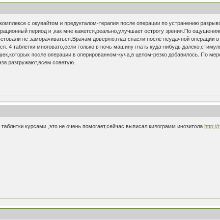
 комплексе с окувайтом и предукталом-терапия после операции по устранению разры
ерационный период и ,как мне кажется,реально,улучшает остроту зрения.По ощущения
оветовали не заморачиваться.Врачам доверяю,глаз спасли после неудачной операции 
я. 4 таблетки многовато,если только в ночь машину гнать куда-нибудь далеко,стимул
шек,которых после операции в оперированном-куча,в целом-резко добавилось. По мер
аза разгружают,всем советую.
 таблнтки курсами ,это не очень помогает,сейчас выписал килограмм инозитола
http:/