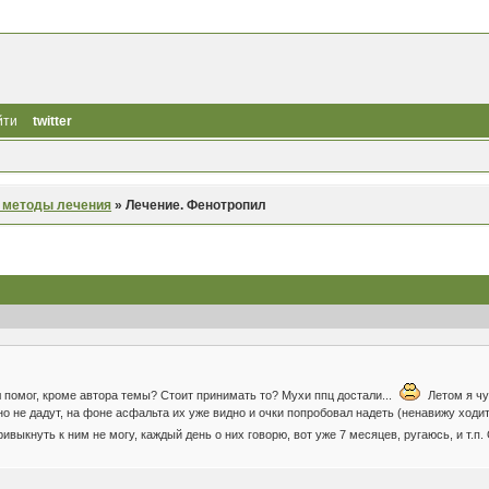
йти
twitter
 методы лечения
»
Лечение. Фенотропил
 помог, кроме автора темы? Стоит принимать то? Мухи ппц достали...
Летом я чув
о не дадут, на фоне асфальта их уже видно и очки попробовал надеть (ненавижу ходить
 привыкнуть к ним не могу, каждый день о них говорю, вот уже 7 месяцев, ругаюсь, и