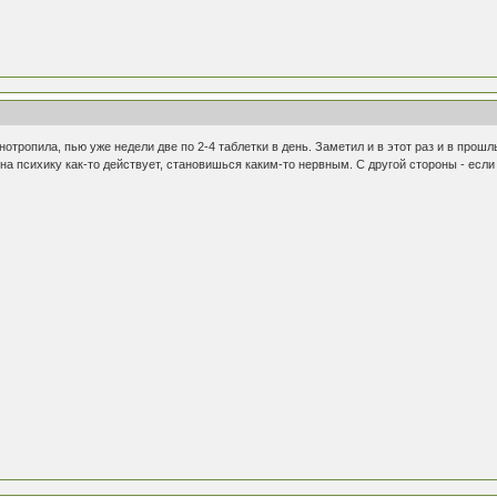
отропила, пью уже недели две по 2-4 таблетки в день. Заметил и в этот раз и в прош
на психику как-то действует, становишься каким-то нервным. С другой стороны - есл