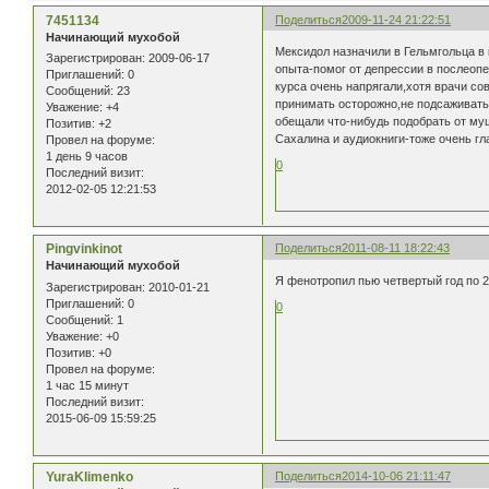
7451134
Поделиться
2009-11-24 21:22:51
Начинающий мухобой
Мексидол назначили в Гельмгольца в
Зарегистрирован
: 2009-06-17
опыта-помог от депрессии в послеоп
Приглашений:
0
курса очень напрягали,хотя врачи с
Сообщений:
23
принимать осторожно,не подсаживатьс
Уважение:
+4
обещали что-нибудь подобрать от му
Позитив:
+2
Сахалина и аудиокниги-тоже очень гл
Провел на форуме:
1 день 9 часов
0
Последний визит:
2012-02-05 12:21:53
Pingvinkinot
Поделиться
2011-08-11 18:22:43
Начинающий мухобой
Я фенотропил пью четвертый год по 2
Зарегистрирован
: 2010-01-21
Приглашений:
0
0
Сообщений:
1
Уважение:
+0
Позитив:
+0
Провел на форуме:
1 час 15 минут
Последний визит:
2015-06-09 15:59:25
YuraKlimenko
Поделиться
2014-10-06 21:11:47