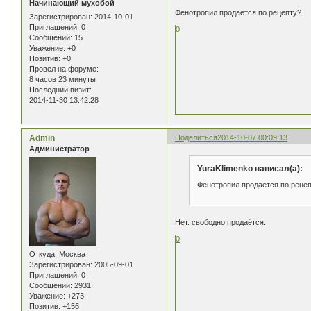
Начинающий мухобой
Фенотропил продается по рецепту?
Зарегистрирован
: 2014-10-01
Приглашений:
0
0
Сообщений:
15
Уважение:
+0
Позитив:
+0
Провел на форуме:
8 часов 23 минуты
Последний визит:
2014-11-30 13:42:28
Admin
Поделиться
2014-10-07 00:09:13
Администратор
YuraKlimenko написал(а):
Фенотропил продается по реце
Нет. свободно продаётся.
0
Откуда:
Москва
Зарегистрирован
: 2005-09-01
Приглашений:
0
Сообщений:
2931
Уважение:
+273
Позитив:
+156