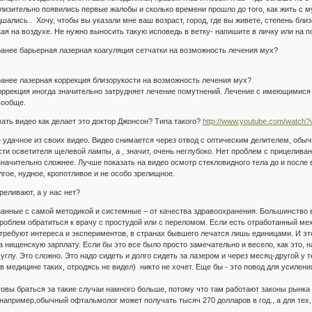
близительно появились первые жалобы и сколько времени прошло до того, как жить с м
дшались.. Хочу, чтобы вы указали мне ваш возраст, город, где вы живете, степень бли
я на воздухе. Не нужно выносить такую исповедь в ветку- напишите в личку или на по
ранее барьерная лазерная коагуляция сетчатки на возможность лечения мух?
ранее лазерная коррекция близорукости на возможность лечения мух?
оррекция иногда значительно затрудняет лечение помутнений. Лечение с имеющимися 
вообще.
мать видео как делает это доктор Джонсон? Типа такого?
http://www.youtube.com/watch
удачное из своих видео. Видео снимается через отвод с оптическим делителем, обычн
ти осветителя щелевой лампы, а , значит, очень неглубоко. Нет проблем с прицеливани
значительно сложнее. Лучше показать на видео осмотр стекловидного тела до и после в
лгое, нудное, кропотливое и не особо зрелищное.
еливают, а у нас нет?
анные с самой методикой и системные – от качества здравоохранения. Большинство в
роблем обратиться к врачу с простудой или с переломом. Если есть отработанный ме
 требуют интереса и экспериментов, в странах бывшего лечатся лишь единицами. И эт
а нищенскую зарплату. Если бы это все было просто замечательно и весело, как это, 
глу. Это сложно. Это надо сидеть и долго сидеть за лазером и через месяц-другой у те
 в медицине таких, отродясь не видел) никто не хочет. Еще бы - это повод для усилени
вы браться за такие случаи намного больше, потому что там работают законы рынка 
 например,обычный офтальмолог может получать тысяч 270 долларов в год., а для тех,