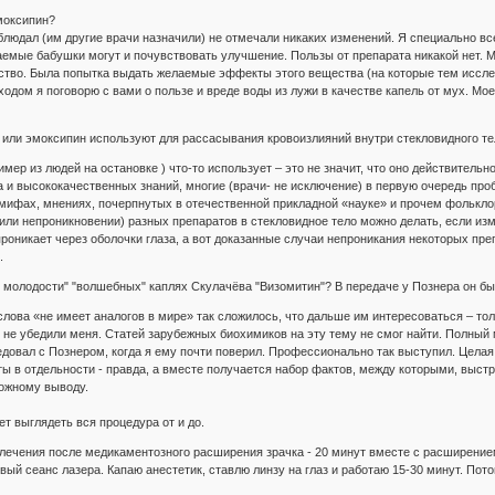
моксипин?
блюдал (им другие врачи назначили) не отмечали никаких изменений. Я специально все
аемые бабушки могут и почувствовать улучшение. Пользы от препарата никакой нет. 
ство. Была попытка выдать желаемые эффекты этого вещества (на которые тем иссле
ходом я поговорю с вами о пользе и вреде воды из лужи в качестве капель от мух. М
д или эмоксипин используют для рассасывания кровоизлияний внутри стекловидного те
имер из людей на остановке ) что-то использует – это не значит, что оно действител
 и высококачественных знаний, многие (врачи- не исключение) в первую очередь про
 мифах, мнениях, почерпнутых в отечественной прикладной «науке» и прочем фолькло
или непроникновении) разных препаратов в стекловидное тело можно делать, если изм
проникает через оболочки глаза, а вот доказанные случаи непроникания некоторых пре
.
е молодости" "волшебных" каплях Скулачёва "Визомитин"? В передаче у Познера он б
слова «не имеет аналогов в мире» так сложилось, что дальше им интересоваться – тол
е убедили меня. Статей зарубежных биохимиков на эту тему не смог найти. Полный м
едовал с Познером, когда я ему почти поверил. Профессионально так выступил. Целая 
кты в отдельности - правда, а вместе получается набор фактов, между которыми, выст
ложному выводу.
т выглядеть вся процедура от и до.
лечения после медикаментозного расширения зрачка - 20 минут вместе с расширение
рвый сеанс лазера. Капаю анестетик, ставлю линзу на глаз и работаю 15-30 минут. По