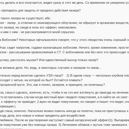
усь делать и все получается, виден сразу в этот же день. Со временем он умеренно 
ь препараты для защиты от вредного действия лазера?
акого лазера не существует, ибо
ит - лазер , в отличии от ионизирующего облучения, не образует в организме веществ
го лазера, не сведя в ноль его эффект, невозможно.
и иже с ним - не рассматриваются мной серьезно.
ва Вобэнзим? Некоторые офтальмологи говорят, что у этого лекарства очень хороший
ейчас сидит напротив, годами назначавших вобэнзим. Ничего, кроме изменения, прост
езни - рассасывание кровоизлияния в СТ. С вобэнзимом или без него это происходит 
другому, рассосать мушки? Или единственный выход только лазер?
е великое дело. Но, ведь, в некоторых случаях и лазером-то никак...
тельно перед визитом сделать УЗИ глаза? 2) В одном глазу — несколько клубков пло
сходит с нитью, на которой он был? Остаётся плавать?
озрачной мути. Это, как я понял, лазером, в принципе, не полечишь?
за, смысл сделать, конечно, есть, чтобы я на это мог взглянуть до приезда на лечен
сто встречались случаи когда местный врач «видел» помутнения, а я найти их не смог 
 к эффекту не приведет; 2.врач не видит помутнения, но говорит и пишет что видит, оч
формацию.)
я глаза, конечно. Насколько можно помочь иногда не понятно, пока не приступаешь к
ходу дела, все новые и новые предметы для воздействия.
любимое. После их растворения наступает самый катарсический эффект))). Выпариван
ков помутнения уже без помощи лазера 3) Лечением облаков с мутью тоже занимался.