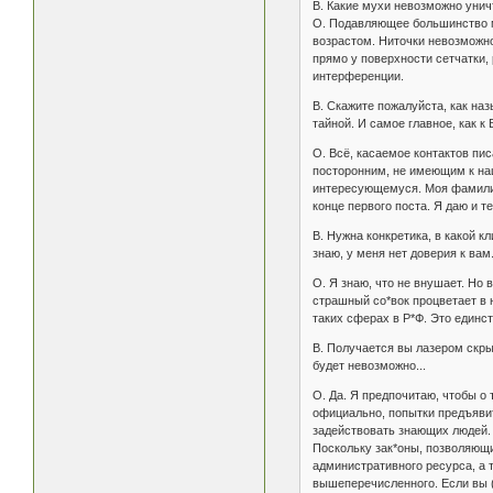
В. Какие мухи невозможно уни
О. Подавляющее большинство м
возрастом. Ниточки невозможно
прямо у поверхности сетчатки, 
интерференции.
В. Скажите пожалуйста, как наз
тайной. И самое главное, как к
О. Всё, касаемое контактов пис
посторонним, не имеющим к наш
интересующемуся. Моя фамилия,
конце первого поста. Я даю и т
В. Нужна конкретика, в какой кл
знаю, у меня нет доверия к вам
О. Я знаю, что не внушает. Но 
страшный со*вок процветает в 
таких сферах в Р*Ф. Это единс
В. Получается вы лазером скры
будет невозможно...
О. Да. Я предпочитаю, чтобы о 
официально, попытки предъявит
задействовать знающих людей.
Поскольку зак*оны, позволяющи
административного ресурса, а т
вышеперечисленного. Если вы (