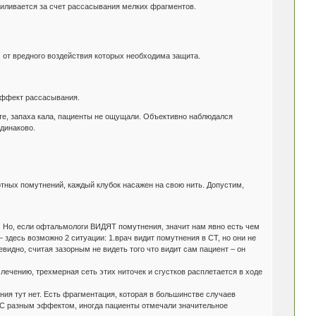
усиливается за счет рассасывания мелких фрагментов.
, от вредного воздействия которых необходима защита.
 эффект рассасывания.
ите, запаха кала, пациенты не ощущали. Объективно наблюдался
одинаково.
тных помутнений, каждый клубок насажен на свою нить. Допустим,
ие. Но, если офтальмологи ВИДЯТ помутнения, значит нам явно есть чем
– здесь возможно 2 ситуации: 1.врач видит помутнения в СТ, но они не
евидно, считая зазорным не видеть того что видит сам пациент – он
 лечению, трехмерная сеть этих ниточек и сгустков расплетается в ходе
ия тут нет. Есть фрагментация, которая в большинстве случаев
 С разным эффектом, иногда пациенты отмечали значительное