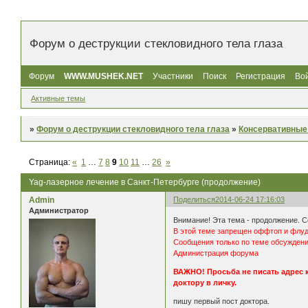
Форум о деструкции стекловидного тела глаза
Форум
WWW.MUSHEK.NET
Участники
Поиск
Регистрация
Во
Активные темы
»
Форум о деструкции стекловидного тела глаза
»
Консервативные
Страница:
«
1
…
7
8
9
10
11
…
26
»
Yag-лазерное лечение в Санкт-Петербурге (продолжение)
Admin
Поделиться
2014-06-24 17:16:03
Администратор
Внимание! Эта тема - продолжение. 
В этой теме запрещен оффтоп и флуд
Сообщения только по теме обсуждения
Администрация форума
ВАЖНО! Просьба не писать адрес 
доктору в личку.
пишу первый пост доктора.