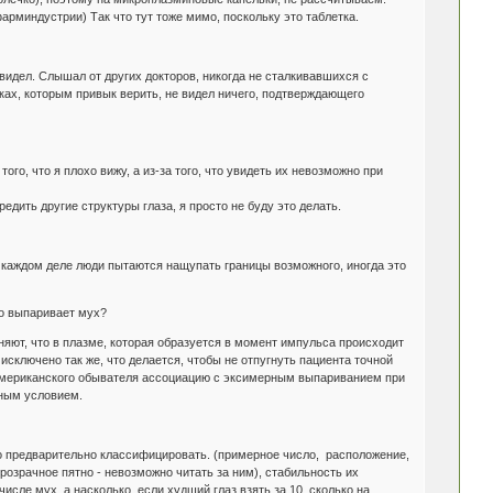
арминдустрии) Так что тут тоже мимо, поскольку это таблетка.
видел. Слышал от других докторов, никогда не сталкивавшихся с
иках, которым привык верить, не видел ничего, подтверждающего
ого, что я плохо вижу, а из-за того, что увидеть их невозможно при
дить другие структуры глаза, я просто не буду это делать.
 В каждом деле люди пытаются нащупать границы возможного, иногда это
но выпаривает мух?
сняют, что в плазме, которая образуется в момент импульса происходит
сключено так же, что делается, чтобы не отпугнуть пациента точной
 американского обывателя ассоциацию с эксимерным выпариванием при
ьным условием.
-то предварительно классифицировать. (примерное число, расположение,
розрачное пятно - невозможно читать за ним), стабильность их
исле мух, а насколько, если худший глаз взять за 10, сколько на