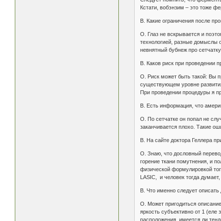
Кстати, вобэнзим – это тоже ф
В. Какие ограничения после пр
О. Глаз не вскрывается и поэт
технологией, разные домыслы о 
невнятный бубнеж про сетчатку.
В. Каков риск при проведении 
О. Риск может быть такой: Вы пр
существующем уровне развития
При проведении процедуры я пре
В. Есть информация, что амери
О. По сетчатке он попал не сл
заканчивается плохо. Такие ош
В. На сайте доктора Геллера п
О. Знаю, что дословный перевод
горение ткани помутнения, и п
физической формулировкой тог
LASIC, и человек тогда думает,
В. Что именно следует описать
О. Может пригодиться описание
яркость субъективно от 1 (еле 
расположения, имеется ли тенде