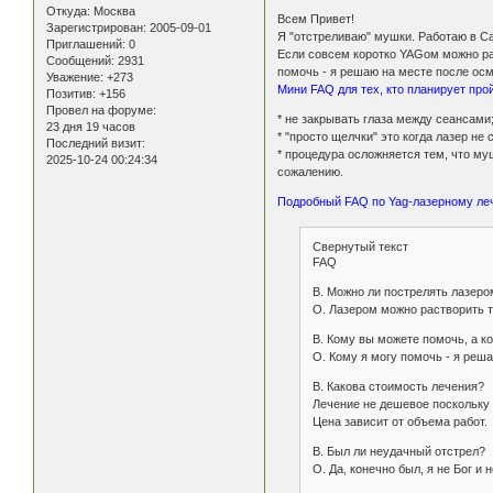
Откуда:
Москва
Всем Привет!
Зарегистрирован
: 2005-09-01
Я "отстреливаю" мушки. Работаю в Сан
Приглашений:
0
Если совсем коротко YAGом можно ра
Сообщений:
2931
помочь - я решаю на месте после ос
Уважение:
+273
Мини FAQ для тех, кто планирует про
Позитив:
+156
Провел на форуме:
* не закрывать глаза между сеансами
23 дня 19 часов
* "просто щелчки" это когда лазер не
Последний визит:
* процедура осложняется тем, что муш
2025-10-24 00:24:34
сожалению.
Подробный FAQ по Yag-лазерному ле
Свернутый текст
FAQ
В. Можно ли пострелять лазеро
О. Лазером можно растворить 
В. Кому вы можете помочь, а к
О. Кому я могу помочь - я реш
В. Какова стоимость лечения?
Лечение не дешевое поскольку 
Цена зависит от объема работ.
В. Был ли неудачный отстрел?
О. Да, конечно был, я не Бог и 