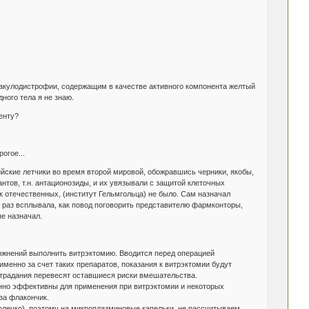
макулодистрофии, содержащим в качестве активного компонента желтый
ного тела я не знаю.
енту?
огое...
лийские летчики во время второй мировой, обожравшись черники, якобы,
тов, т.н. антационозиды, и их увязывали с защитой клеточных
 отечественных, (институт Гельмгольца) не было. Сам назначал
е раз всплывала, как повод поговорить представителю фармконторы,
не назначал.
ложнений выполнить витрэктомию. Вводится перед операцией
именно за счет таких препаратов, показания к витрэктомии будут
 страдания перевесят оставшиеся риски вмешательства.
нно эффективны для применения при витрэктомии и некоторых
за флакончик.
колечко), поэтому на микроплазминовые капельки, не рассчитываем.