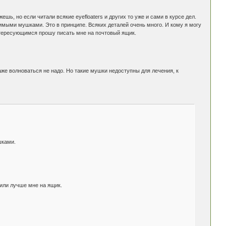
ь, но если читали всякие eyefloaters и других то уже и сами в курсе дел.
имыми мушками. Это в принципе. Всяких деталей очень много. И кому я могу
Интересующимся прошу писать мне на почтовый ящик.
даже волноваться не надо. Но такие мушки недоступны для лечения, к
шками.
 или лучше мне на ящик.