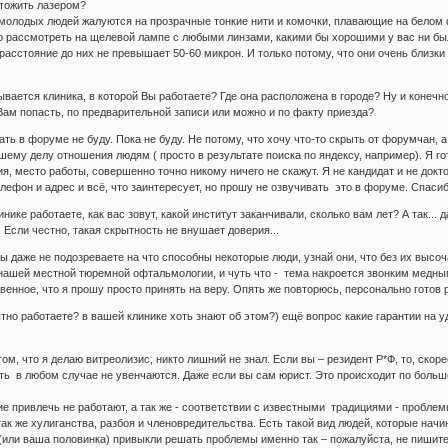
чтожить лазером?
олодых людей жалуются на прозрачные тонкие нити и комочки, плавающие на белом ф
 рассмотреть на щелевой лампе с любыми линзами, какими бы хорошими у вас ни был
расстояние до них не превышает 50-60 микрон. И только потому, что они очень близки
ывается клиника, в которой Вы работаете? Где она расположена в городе? Ну и конечно
 Вам попасть, по предварительной записи или можно и по факту приезда?
ать в форуме не буду. Пока не буду. Не потому, что хочу что-то скрыть от форумчан, 
ему делу отношения людям ( просто в результате поиска по яндексу, например). Я г
 место работы, совершенно точно никому ничего не скажут. Я не кандидат и не докто
елефон и адрес и всё, что заинтересует, но прошу не озвучивать это в форуме. Спаси
инике работаете, как вас зовут, какой институт заканчивали, сколько вам лет? А так..
. Если честно, такая скрытность не внушает доверия...
вы даже не подозреваете на что способны некоторые люди, узнай они, что без их высо
нашей местной тюремной офтальмологии, и чуть что - тема накроется звонким медным 
твенное, что я прошу просто принять на веру. Опять же повторюсь, персонально готов
тно работаете? в вашей клинике хоть знают об этом?) ещё вопрос какие гарантии на 
том, что я делаю витреолизис, никто лишний не знал. Если вы – резидент Р*Ф, то, скор
ь в любом случае не увенчаются. Даже если вы сам юрист. Это происходит по большо
е привлечь не работают, а так же - соответствии с известными традициями - пробл
ак же хулиганства, разбоя и членовредительства. Есть такой вид людей, которые начи
или ваша половинка) привыкли решать проблемы именно так – пожалуйста, не пишите