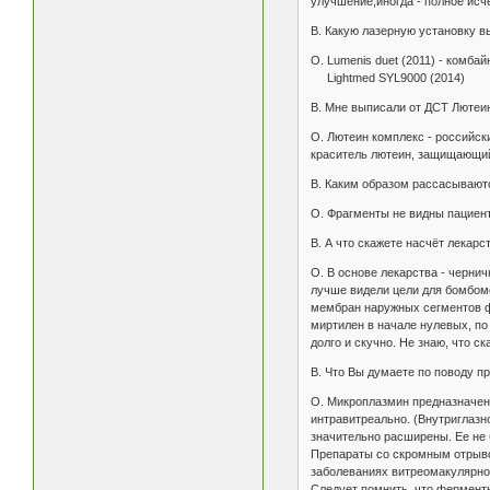
улучшение,иногда - полное исч
В. Какую лазерную установку в
О. Lumenis duet (2011) - комба
Lightmed SYL9000 (2014)
В. Мне выписали от ДСТ Лютеин
О. Лютеин комплекс - российск
краситель лютеин, защищающий 
В. Каким образом рассасывают
О. Фрагменты не видны пациент
В. А что скажете насчёт лекарс
О. В основе лекарства - чернич
лучше видели цели для бомбоме
мембран наружных сегментов фо
миртилен в начале нулевых, по
долго и скучно. Не знаю, что с
В. Что Вы думаете по поводу 
О. Микроплазмин предназначен 
интравитреально. (Внутриглазно
значительно расширены. Ее не 
Препараты со скромным отрыво
заболеваниях витреомакулярног
Следует помнить, что ферменты