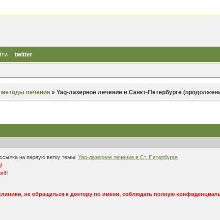
йти
twitter
 методы лечения
»
Yag-лазерное лечение в Санкт-Петербурге (продолжен
Сссылка на первую ветку темы:
Yag-лазерное лечение в Ст. Петербурге
!
!!!
клиники, не обращаться к доктору по имени, соблюдать полную конфиденциал