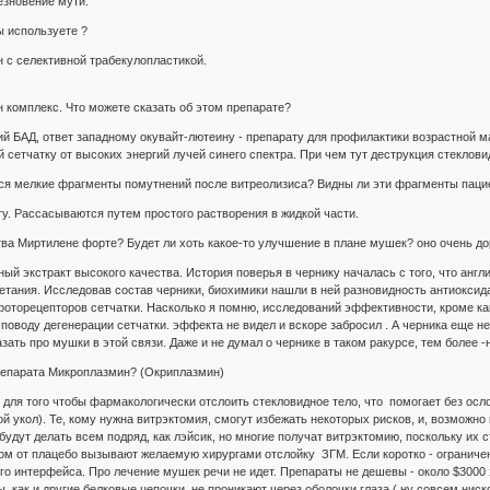
езновение мути.
ы используете ?
йн с селективной трабекулопластикой.
 комплекс. Что можете сказать об этом препарате?
ий БАД, ответ западному окувайт-лютеину - препарату для профилактики возрастной 
сетчатку от высоких энергий лучей синего спектра. При чем тут деструкция стекловид
ся мелкие фрагменты помутнений после витреолизиса? Видны ли эти фрагменты паци
у. Рассасываются путем простого растворения в жидкой части.
тва Миртилене форте? Будет ли хоть какое-то улучшение в плане мушек? оно очень дор
ный экстракт высокого качества. История поверья в чернику началась с того, что анг
тания. Исследовав состав черники, биохимики нашли в ней разновидность антиоксидан
торецепторов сетчатки. Насколько я помню, исследований эффективности, кроме как
 поводу дегенерации сетчатки. эффекта не видел и вскоре забросил . А черника еще н
казать про мушки в этой связи. Даже и не думал о чернике в таком ракурсе, тем более -
препарата Микроплазмин? (Окриплазмин)
для того чтобы фармакологически отслоить стекловидное тело, что помогает без ос
й укол). Те, кому нужна витрэктомия, смогут избежать некоторых рисков, и, возможно 
будут делать всем подряд, как лэйсик, но многие получат витрэктомию, поскольку их
м от плацебо вызывают желаемую хирургами отслойку ЗГМ. Если коротко - ограниче
о интерфейса. Про лечение мушек речи не идет. Препараты не дешевы - около $3000 
, как и другие белковые цепочки, не проникают через оболочки глаза,( ну совсем нис