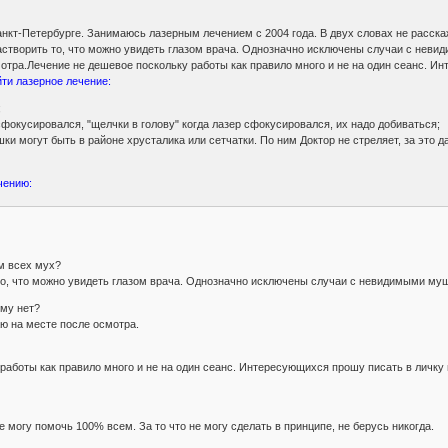
кт-Петербурге. Занимаюсь лазерным лечением с 2004 года. В двух словах не расскажеш
створить то, что можно увидеть глазом врача. Однозначно исключены случаи с невид
мотра.Лечение не дешевое поскольку работы как правило много и не на один сеанс. 
йти лазерное лечение:
;
 сфокусировался, "щелчки в голову" когда лазер сфокусировался, их надо добиваться;
ки могут быть в районе хрусталика или сетчатки. По ним Доктор не стреляет, за это 
чению:
м всех мух?
то, что можно увидеть глазом врача. Однозначно исключены случаи с невидимыми му
ому нет?
аю на месте после осмотра.
работы как правило много и не на один сеанс. Интересующихся прошу писать в личку
не могу помочь 100% всем. За то что не могу сделать в принципе, не берусь никогда.