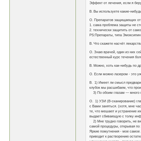
Эффект от лечения, если я бер
В. Вы используете какие-нибуд
О. Препаратов защищающих от т
1. сама проблема защиты не сто
2. технически защитить от само
PS:Препараты, типа Эмоксипин 
В. Что скажете насчёт лекарст
О. Знаю врачей, один из них с
естественный курс течения бол
В. Можно, хоть как-нибудь по 
О. Если можно лазером - это уж
В. 1) Имеет ли смысл предвари
клубок мы расшибаем, что прои
3) По обоим глазам — много пр
О. 1) УЗИ (B-сканирование) гла
с Вами заняться. (хотя, мне ча
те, что мешают и устранение их
выдает сбивающую с толку ин
2) Мне трудно говорить, не вид
самой процедуры, открывая по 
Яркие помутнения - мое самое 
приводит к растворению остат