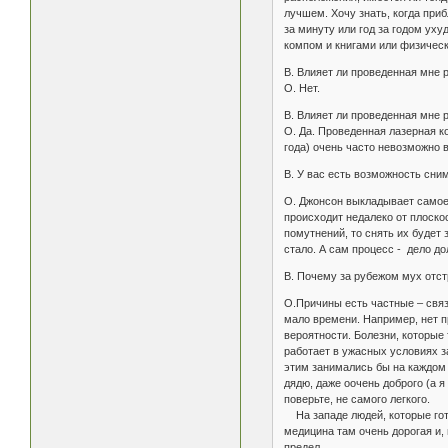
лучшем. Хочу знать, когда при
за минуту или год за годом уху
компом и книгами или физическа
В. Влияет ли проведенная мне 
О. Нет.
В. Влияет ли проведенная мне 
О. Да. Проведенная лазерная к
года) очень часто невозможно 
В. У вас есть возможность сни
О. Джонсон выкладывает самое 
происходит недалеко от плоскос
помутнений, то снять их будет 
стало. А сам процесс - дело до
В. Почему за рубежом мух отстр
О.Причины есть частные – связ
мало времени. Например, нет п
вероятности. Болезни, которые
работает в ужасных условиях з
этим занимались бы на каждом у
дядю, даже оочень доброго (а я
поверьте, не самого легкого.
На западе людей, которые гото
медицина там очень дорогая и,
предел.