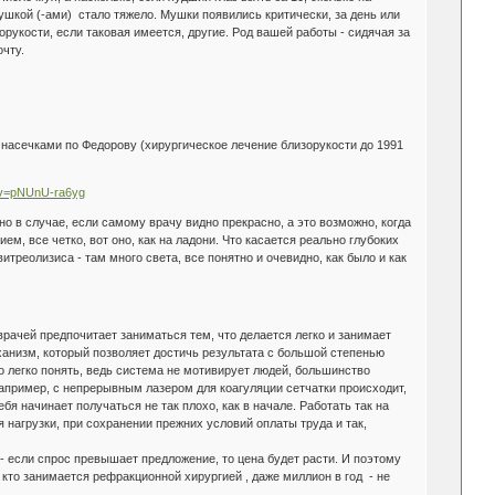
ушкой (-ами) стало тяжело. Мушки появились критически, за день или
зорукости, если таковая имеется, другие. Род вашей работы - сидячая за
чту.
насечками по Федорову (хирургическое лечение близорукости до 1991
?v=pNUnU-ra6yg
о в случае, если самому врачу видно прекрасно, а это возможно, когда
ем, все четко, вот оно, как на ладони. Что касается реально глубоких
итреолизиса - там много света, все понятно и очевидно, как было и как
рачей предпочитает заниматься тем, что делается легко и занимает
ханизм, который позволяет достичь результата с большой степенью
о легко понять, ведь система не мотивирует людей, большинство
например, с непрерывным лазером для коагуляции сетчатки происходит,
бя начинает получаться не так плохо, как в начале. Работать так на
я нагрузки, при сохранении прежних условий оплаты труда и так,
- если спрос превышает предложение, то цена будет расти. И поэтому
 кто занимается рефракционной хирургией , даже миллион в год - не