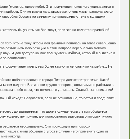
оне (монитор, синее небо). Эти помутнения понемногу усиливаются с
и приборы. Они не видны на ультразвуке, очень малы, располагаются
 - способны бросать на сетчатку полупрозрачную тень с кольцами
, хотелось бы узнать как Вас зовут, если это не является врачебной
а от того, что не хочу, чтобы моя фамилия попалась на глаза совершенно
отов разъяснить мою позицию в этом вопросе персонально любому
р наук. А для доступа ко мне пользуйтесь мэйлом, который я вывесил в
бо за понимание!
. дать форумчанам почту, тем более какую-то непонятную на мейле... Не
чайшего соблаговоления, в городе Питере делают витреолизис. Какой
тазом надолго. В эти вещи трудно поверить, если сами не работали в
 рассказать обо всем, что пожелаете услышать. Спасибо за понимание!
удачный исход? Получается, если не официально, то потом и предъявить
ее всего , догадываетесь что даже в случае, если с вами обойдутся
му количеству причин, для полноценного разговора о которых, нужно
емы решаются неофициально. Это происходит при помощи
нают наше с ними общение с угроз в случае чего применить одно из
 мне никогда.