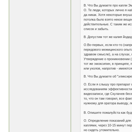
В. Что Вы думаете про капли Э
О. Те люди, которых лично я на
да никак. Хотя некоторые внуш
потолка было взято некое веще
действительные. С таким же ис
список и забыть.
В. Допустим тот же калия йоди
О.Во-первых, если кто-то (напр
передового межицинского опыта
здравом смысле), а на слухах,
Утверждение о проникновении (
тот же эмоксипин, в принципе, 
или уколов, напротив - имеются
В. Что Вы думаете об "эликсир
О. Если я слышу про препарат 
исследованиям эффективности н
видеозаписи, где Скулачев бес
то, что он там говорил, все фа
нужному для оратора выводу, 
В. Опишите пожалуйста как буде
О. Определение показаний для 
каплями, через 10-15 минут пе
но сидеть утомительно.