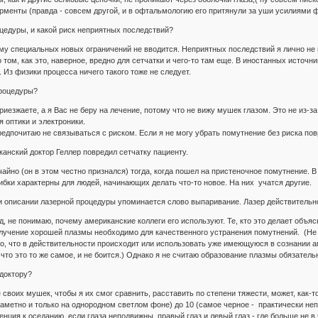
ерменты (правда - совсем другой, и в офтальмологию его притянули за уши усилиями ф
оцедуры, и какой риск неприятных последствий?
ому специальных новых ограничений не вводится. Неприятных последствий я лично не 
том, как это, наверное, вредно для сетчатки и чего-то там еще. В иностанных источн
 Из физики процесса ничего такого тоже не следует.
процедуры?
иезжаете, а я Вас не беру на лечение, потому что не вижу мушек глазом. Это не из-за т
 оптики и электроники.
дпочитаю не связываться с риском. Если я не могу убрать помутнение без риска повре
канский доктор Геллер повредил сетчатку пациенту.
учайно (он в этом честно признался) тогда, когда пошел на пристеночное помутнение.
ибки характерны для людей, начинающих делать что-то новое. На них учатся другие.
ри описании лазерной процедуры упоминается слово выпаривание. Лазер действитель
, не понимаю, почему американские коллеги его используют. Те, кто это делает объя
олучение хорошей плазмы необходимо для качественного устранения помутнений. (Не и
о, что в действительности происходит или использовать уже имеющуюся в сознании
 что это то же самое, и не боится.) Однако я не считаю образование плазмы обязател
 доктору?
 своих мушек, чтобы я их смог сравнить, расставить по степени тяжести, может, как
заметно и только на однородном светлом фоне) до 10 (самое черное - практически неп
нция к оседанию, если глаза неподвижны, правый глаз и левый глаз - где больше не в ч