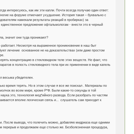
гда интересуюсь, как им эти капли. Почти всегда получаю один ответ:
Многие на форуме отмечают ухудшение. История такая – буквально с
дователям намекали результаты реакций в пробирках) за
ое единственное предложение офтальмологам - внести это в черный
ла, значит они туда проникают?
ьно работает. Несмотря на выраженное проникновение в наш быт
буют лечение основанное не на доказательствах (или даже простом
ре.
ерять концентрацию в стекловидном теле этих веществ. Не факт, что
паратов в полость стекловидного тела при их применении в виде капель
ыл весьма убедителен.
ько время терять. Но в этом случае я все же поискал . Материалы по
олчок во всем мире, кроме Р*Ф. Были какие-то секунды в той
наука это, технология мед*ийного развода. Если разобрать по частям
раивается вполне логическая связь и... слушатель сам приходит к
м. После вывода, что полечить можно, добавляю мидриаза еще одними
том перерыв и продолжаем еще столько же. Безболезненная процедура,