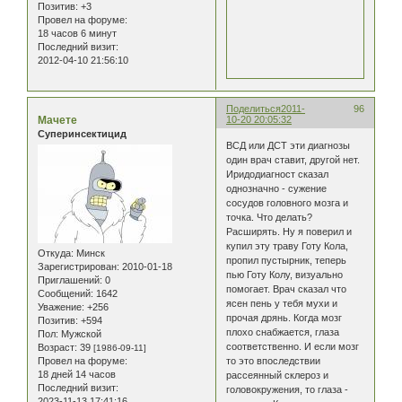
Позитив:
+3
Провел на форуме:
18 часов 6 минут
Последний визит:
2012-04-10 21:56:10
Поделиться
2011-
96
Мачете
10-20 20:05:32
Суперинсектицид
ВСД или ДСТ эти диагнозы
один врач ставит, другой нет.
Иридодиагност сказал
однозначно - сужение
сосудов головного мозга и
точка. Что делать?
Расширять. Ну я поверил и
купил эту траву Готу Кола,
Откуда:
Минск
пропил пустырник, теперь
Зарегистрирован
: 2010-01-18
пью Готу Колу, визуально
Приглашений:
0
помогает. Врач сказал что
Сообщений:
1642
ясен пень у тебя мухи и
Уважение:
+256
прочая дрянь. Когда мозг
Позитив:
+594
плохо снабжается, глаза
Пол:
Мужской
соответственно. И если мозг
Возраст:
39
[1986-09-11]
Провел на форуме:
то это впоследствии
18 дней 14 часов
рассеянный склероз и
Последний визит:
головокружения, то глаза -
2023-11-13 17:41:16