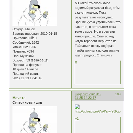
бы какой-то сколь либо
видимый результат был, я бы
уже отписался. Пока
результата не наблюдаю.
Зрение чутка улучшилось это
заметно, в остальном пока
Откуда:
Минск
тоже самое. Но и времени
Зарегистрирован
: 2010-01-18
мало прошло. Сейчас жду
Приглашений:
0
когда терапевт вернется из
Сообщений:
1642
Тайвани и схожу ещё раз,
Уважение:
+256
чтобы глянул как идет или не
Позитив:
+594
идет процесс. Отпишусь.
Пол:
Мужской
Возраст:
39
[1986-09-11]
0
Провел на форуме:
18 дней 14 часов
Последний визит:
2023-11-13 17:41:16
Поделиться
2011-
109
Мачете
11-25 14:22:17
Суперинсектицид
+1