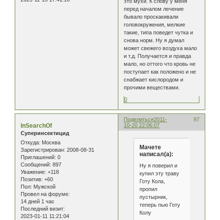
это мухи. К слову у меня
перед началом лечение
бывало проскакивали
головокружения, мелкие
такие, типа поведет чутка и
снова норм. Ну я думал
может свежего воздуха мало
и т.д. Получается и правда
мало, но оттого что кровь не
поступает как положено и не
снабжает кислородом и
прочими веществами.
0
Поделиться
2011-
97
InSearchOf
10-20 22:06:07
Суперинсектицид
Откуда:
Москва
Мачете
Зарегистрирован
: 2008-08-31
написал(а):
Приглашений:
0
Сообщений:
897
Ну я поверил и
Уважение:
+118
купил эту траву
Позитив:
+60
Готу Кола,
Пол:
Мужской
пропил
Провел на форуме:
пустырник,
14 дней 1 час
теперь пью Готу
Последний визит:
Колу
2023-01-11 11:21:04