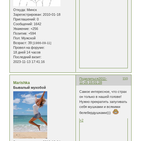
Откуда:
Минск
Зарегистрирован
: 2010-01-18
Приглашений:
0
Сообщений:
1642
Уважение:
+256
Позитив:
+594
Пол:
Мужской
Возраст:
39
[1986-09-11]
Провел на форуме:
18 дней 14 часов
Последний визит:
2023-11-13 17:41:16
Поделиться
2011-
110
Marishka
11-25 15:01:28
Бывалый мухобой
Самое интересное, что страх
он только в нашей голове!
Нужно прекратить запугивать
себя мушками и всякими
белебердушками)))
+2