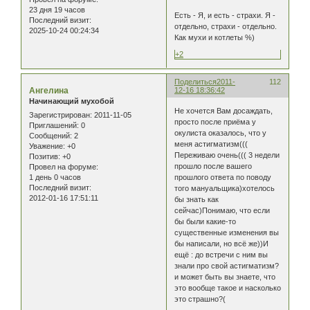
23 дня 19 часов
Есть - Я, и есть - страхи. Я -
Последний визит:
отдельно, страхи - отдельно.
2025-10-24 00:24:34
Как мухи и котлеты %)
+2
Поделиться
2011-
112
Ангелина
12-16 18:36:42
Начинающий мухобой
Не хочется Вам досаждать,
Зарегистрирован
: 2011-11-05
просто после приёма у
Приглашений:
0
окулиста оказалось, что у
Сообщений:
2
меня астигматизм(((
Уважение:
+0
Переживаю очень((( 3 недели
Позитив:
+0
прошло после вашего
Провел на форуме:
1 день 0 часов
прошлого ответа по поводу
Последний визит:
того мануальщика)хотелось
2012-01-16 17:51:11
бы знать как
сейчас)Понимаю, что если
бы были какие-то
существенные изменения вы
бы написали, но всё же))И
ещё : до встречи с ним вы
знали про свой астигматизм?
и может быть вы знаете, что
это вообще такое и насколько
это страшно?(