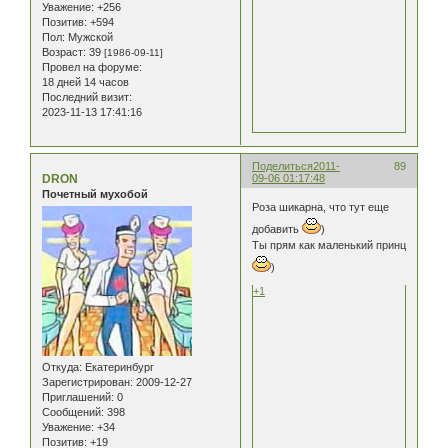
Уважение:
+256
Позитив:
+594
Пол:
Мужской
Возраст:
39
[1986-09-11]
Провел на форуме:
18 дней 14 часов
Последний визит:
2023-11-13 17:41:16
Поделиться
2011-
89
DRON
09-06 01:17:48
Почетный мухобой
Роза шикарна, что тут еще
добавить
)
Ты прям как маленький принц
)
+1
Откуда:
Екатеринбург
Зарегистрирован
: 2009-12-27
Приглашений:
0
Сообщений:
398
Уважение:
+34
Позитив:
+19