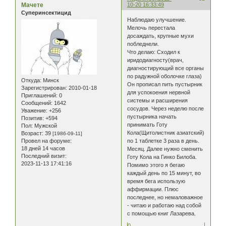
Мачете
10-20 16:33:49
Суперинсектицид
Наблюдаю улучшение.
Мелочь перестала
досаждать, крупные мухи
побледнели.
Что делаю: Сходил к
иридодиагносту(врач,
диагностирующий все органы
по радужной оболочке глаза)
Откуда:
Минск
Он прописал пить пустырник
Зарегистрирован
: 2010-01-18
для успокоения нервной
Приглашений:
0
системы и расширения
Сообщений:
1642
сосудов. Через неделю после
Уважение:
+256
пустырника начать
Позитив:
+594
принимать Готу
Пол:
Мужской
Кола(Щитолистник азиатский)
Возраст:
39
[1986-09-11]
Провел на форуме:
по 1 таблетке 3 раза в день.
18 дней 14 часов
Месяц. Далее нужно сменить
Последний визит:
Готу Кола на Гинко Билоба.
2023-11-13 17:41:16
Помимо этого я бегаю
каждый день по 15 минут, во
время бега использую
аффирмации. Плюс
последнее, но немаловажное
- читаю и работаю над собой
с помощью книг Лазарева.
0