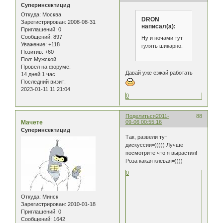
Суперинсектицид
Откуда:
Москва
DRON
Зарегистрирован
: 2008-08-31
написал(а):
Приглашений:
0
Сообщений:
897
Ну и ночами тут
Уважение:
+118
гулять шикарно.
Позитив:
+60
Пол:
Мужской
Провел на форуме:
Давай уже езжай работать
14 дней 1 час
Последний визит:
2023-01-11 11:21:04
0
Поделиться
2011-
88
Мачете
09-06 00:55:16
Суперинсектицид
Так, развели тут
дискуссии=))))) Лучше
посмотрите что я вырастил!
Роза какая клевая=))))
0
Откуда:
Минск
Зарегистрирован
: 2010-01-18
Приглашений:
0
Сообщений:
1642