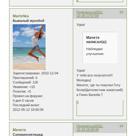
Поделиться
2011-
93
Marishka
10-20 17:57:59
Бывалый мухобой
Урра!
Мачете
написал(а):
Наблюдаю
улучшение.
Урра!
Зарегистрирован
: 2010-12-04
У тебя все получится!!!
Приглашений:
0
Молодец!
Сообщений:
126
Мачете, где ты покупал Готу
Уважение:
+15
Кола(Щитолистник азиатский)
Позитив:
+5
и Гинко Билоба.?
Провел на форуме:
4 дня 0 часов
0
Последний визит:
2012-05-12 18:00:09
Поделиться
2011-
94
Мачете
10-20 18:09:49
Суперинсектицид