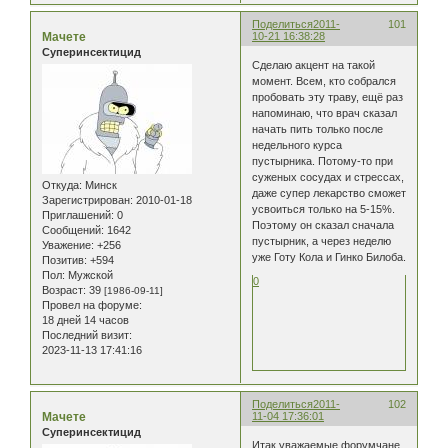
Поделиться
2011-
101
Мачете
10-21 16:38:28
Суперинсектицид
Сделаю акцент на такой
момент. Всем, кто собрался
пробовать эту траву, ещё раз
напоминаю, что врач сказал
начать пить только после
недельного курса
пустырника. Потому-то при
суженых сосудах и стрессах,
Откуда:
Минск
даже супер лекарство сможет
Зарегистрирован
: 2010-01-18
усвоиться только на 5-15%.
Приглашений:
0
Поэтому он сказал сначала
Сообщений:
1642
пустырник, а через неделю
Уважение:
+256
уже Готу Кола и Гинко Билоба.
Позитив:
+594
Пол:
Мужской
0
Возраст:
39
[1986-09-11]
Провел на форуме:
18 дней 14 часов
Последний визит:
2023-11-13 17:41:16
Поделиться
2011-
102
Мачете
11-04 17:36:01
Суперинсектицид
Итак уважаемые форумчане,