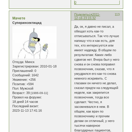
0
Поделиться
2011-
113
Мачете
12-16 23:15:32
Суперинсектицид
Да, ок, я давно не писал, а
обещал хоть как-то
отписываться. Так что лучше
напишу что и как есть, для
тех, кто интересуется или
имеет надежду. В общем по
результатам: Каких-либо
сдвигов нет. Вчера был у него
Откуда:
Минск
снова и он снова поправил
Зарегистрирован
: 2010-01-18
позвоночник, сказав, что я
Приглашений:
0
умудрился его как-то снова
Сообщений:
1642
немного искривить. С
Уважение:
+256
глазами он ничего не делал,
Позитив:
+594
сказал придти на следующей
Пол:
Мужской
неделе, как закрепится
Возраст:
39
[1986-09-11]
Провел на форуме:
позвоночник, тогда все
18 дней 14 часов
сделает. Честно, я
Последний визит:
засомневался в нем. В
2023-11-13 17:41:16
общем, как врач по
позвоночнику и прочим
делам он отличный, у него
тысячи наверное
благодарных пациентов,