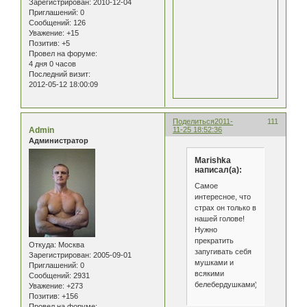
Зарегистрирован
: 2010-12-04
Приглашений:
0
Сообщений:
126
Уважение:
+15
Позитив:
+5
Провел на форуме:
4 дня 0 часов
Последний визит:
2012-05-12 18:00:09
Поделиться
2011-
111
Admin
11-25 18:52:36
Администратор
Marishka
написал(а):
Самое
интересное, что
страх он только в
нашей голове!
Нужно
прекратить
Откуда:
Москва
запугивать себя
Зарегистрирован
: 2005-09-01
мушками и
Приглашений:
0
всякими
Сообщений:
2931
белебердушками)))
Уважение:
+273
Позитив:
+156
Провел на форуме: