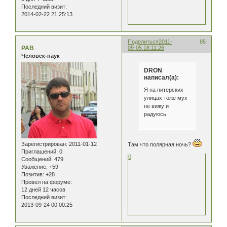
Последний визит:
2014-02-22 21:25:13
Поделиться
2011-
85
РАВ
09-05 18:11:26
Человек-паук
DRON
написал(а):
Я на питерских
улицах тоже мух
не вижу и
радуюсь
Зарегистрирован
: 2011-01-12
Там что полярная ночь?
Приглашений:
0
0
Сообщений:
479
Уважение:
+59
Позитив:
+28
Провел на форуме:
12 дней 12 часов
Последний визит:
2013-09-24 00:00:25