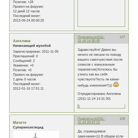
Позитив:
+28
Провел на форуме:
12 дней 12 часов
Последний визит:
2013-09-24 00:00:25
Поделиться
2011-
107
Ангелина
11-24 14:30:45
Начинающий мухобой
Здравствуйте! Давно вы
Зарегистрирован
: 2011-11-05
ничего не писали по поводу
Приглашений:
0
вашего самочувствия после
Сообщений:
2
сеансов с мануальным
Уважение:
+0
терапевтом)Хотелось бы
Позитив:
+0
узнать как вы себя
Провел на форуме:
1 день 0 часов
чувствуете?есть ли какие-
Последний визит:
нибудь изменения?)))
2012-01-16 17:51:11
Отредактировано Ангелина
(2011-11-24 14:31:30)
0
Поделиться
2011-
108
Мачете
11-24 20:47:12
Суперинсектицид
Да, справедливое
замечание=))) В общем если