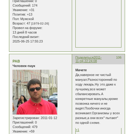
Приглашений:
0
Сообщений:
174
Уважение:
+31
Позитив:
+13
Пол:
Мужской
Возраст:
47
[1979-02-26]
Провел на форуме:
13 дней 8 часов
Последний визит:
2025-06-25 17:55:23
Поделиться
2011-
106
РАВ
11-04 22:24:08
Человек-паук
Мачете
Да,наверное не чистый
мануал.Разносторонний по
ходу лекарь.Ну это даже к
лучшему,все может
сбалансировать.А
конкретные мануалы,кроме
позвонка ничего и не
видят.Пообочки иногда
возникают.Организмы у всех
Зарегистрирован
: 2011-01-12
разные,а они всех" пытают"
Приглашений:
0
по одной схеме.
Сообщений:
479
+1
Уважение:
+59