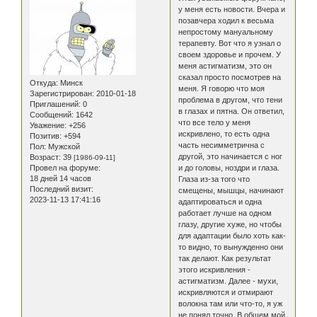
у меня есть новости. Вчера и
позавчера ходил к весьма
непростому мануальному
терапевту. Вот что я узнал о
своем здоровье и прочем. У
меня астигматизм, это он
сказал просто посмотрев на
Откуда:
Минск
меня. Я говорю что моя
Зарегистрирован
: 2010-01-18
проблема в другом, что тени
Приглашений:
0
в глазах и пятна. Он ответил,
Сообщений:
1642
что все тело у меня
Уважение:
+256
искривлено, то есть одна
Позитив:
+594
часть несимметрична с
Пол:
Мужской
другой, это начинается с ног
Возраст:
39
[1986-09-11]
Провел на форуме:
и до головы, ноздри и глаза.
18 дней 14 часов
Глаза из-за того что
Последний визит:
смещены, мышцы, начинают
2023-11-13 17:41:16
адаптироваться и одна
работает лучше на одном
глазу, другие хуже, но чтобы
для адаптации было хоть как-
то видно, то вынужденно они
так делают. Как результат
этого искривления -
астигматизм. Далее - мухи,
искривляются и отмирают
волокна там или что-то, я уж
не понял точно. В общем мой