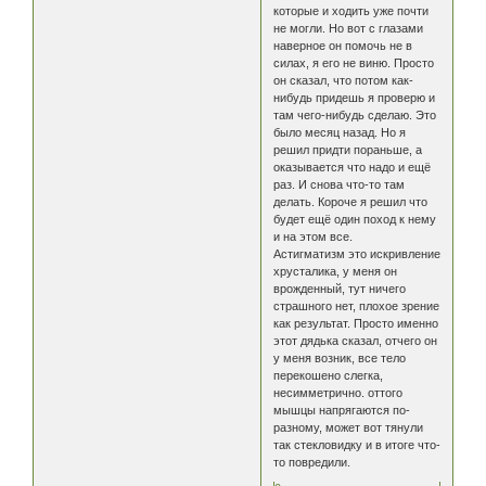
которые и ходить уже почти
не могли. Но вот с глазами
наверное он помочь не в
силах, я его не виню. Просто
он сказал, что потом как-
нибудь придешь я проверю и
там чего-нибудь сделаю. Это
было месяц назад. Но я
решил придти пораньше, а
оказывается что надо и ещё
раз. И снова что-то там
делать. Короче я решил что
будет ещё один поход к нему
и на этом все.
Астигматизм это искривление
хрусталика, у меня он
врожденный, тут ничего
страшного нет, плохое зрение
как результат. Просто именно
этот дядька сказал, отчего он
у меня возник, все тело
перекошено слегка,
несимметрично. оттого
мышцы напрягаются по-
разному, может вот тянули
так стекловидку и в итоге что-
то повредили.