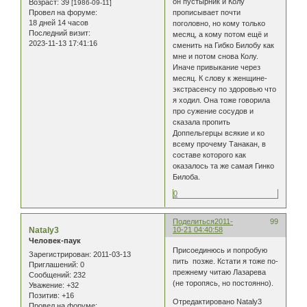
он пустырник и Колу
Возраст:
39
[1986-09-11]
Провел на форуме:
прописывает почти
18 дней 14 часов
поголовно, но кому только
Последний визит:
месяц, а кому потом ещё и
2023-11-13 17:41:16
сменить на Гибко Билобу как
мне и потом снова Колу.
Иначе привыкание через
месяц. К слову к женщине-
экстрасенсу по здоровью что
я ходил. Она тоже говорила
про сужение сосудов и
сказала пропить
Доппельгерцы всякие и ко
всему прочему Танакан, в
составе которого как
оказалось та же самая Гинко
Билоба.
0
Поделиться
2011-
99
Nataly3
10-21 04:40:58
Человек-паук
Присоединюсь и попробую
Зарегистрирован
: 2011-03-13
пить позже. Кстати я тоже по-
Приглашений:
0
прежнему читаю Лазарева
Сообщений:
232
(не торопясь, но постоянно).
Уважение:
+32
Позитив:
+16
Отредактировано Nataly3
Провел на форуме: