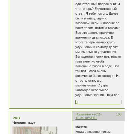
единственный вопрос был: И
что теперь? Единственный
ответ: Я тебе помогу. Далее
были манипуляции с
позвоночником, и вообще со
всем телом, потом с глазами.
Все это заняло прилично
времени и два похода. В
итоге теперь можно ждать
улучшений и самому делать
минимальные упражнения.
Бег категорически нет, только
плаванье, но чтобы
поменьше хлора в воде. Вот
так вот. Глаза очень
физически болят сегодня. Не
от усталости, а от
манипуляций. С утра
наблюдал небольшое
улучшение зрения. Пока все.
0
Поделиться
2011-
103
РАВ
11-04 18:51:01
Человек-паук
Мачете
Когда с позвоночником