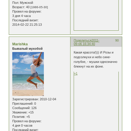
Пол:
Мужской
Возраст:
40
[1986-05-30]
Провел на форуме:
3 дня 4 часа
Последний визит:
2014-02-22 21:25:13
Поделиться
2011-
90
Marishka
09-06 16:34:40
Бывалый мухобой
Какая красота!))) И Розы и
подсолнухи и небо сине-
голубое, - мушки однозначно
блекнут на их фоне.
+1
Зарегистрирован
: 2010-12-04
Приглашений:
0
Сообщений:
126
Уважение:
+15
Позитив:
+5
Провел на форуме:
4 дня 0 часов
Последний визит: