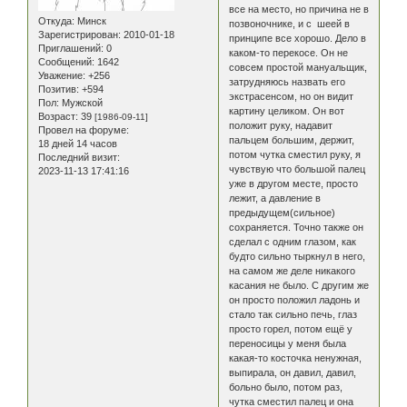
все на место, но причина не в
Откуда:
Минск
позвоночнике, и с шеей в
Зарегистрирован
: 2010-01-18
принципе все хорошо. Дело в
Приглашений:
0
каком-то перекосе. Он не
Сообщений:
1642
совсем простой мануальщик,
Уважение:
+256
затрудняюсь назвать его
Позитив:
+594
экстрасенсом, но он видит
Пол:
Мужской
картину целиком. Он вот
Возраст:
39
[1986-09-11]
положит руку, надавит
Провел на форуме:
пальцем большим, держит,
18 дней 14 часов
потом чутка сместил руку, я
Последний визит:
чувствую что большой палец
2023-11-13 17:41:16
уже в другом месте, просто
лежит, а давление в
предыдущем(сильное)
сохраняется. Точно также он
сделал с одним глазом, как
будто сильно тыркнул в него,
на самом же деле никакого
касания не было. С другим же
он просто положил ладонь и
стало так сильно печь, глаз
просто горел, потом ещё у
переносицы у меня была
какая-то косточка ненужная,
выпирала, он давил, давил,
больно было, потом раз,
чутка сместил палец и она