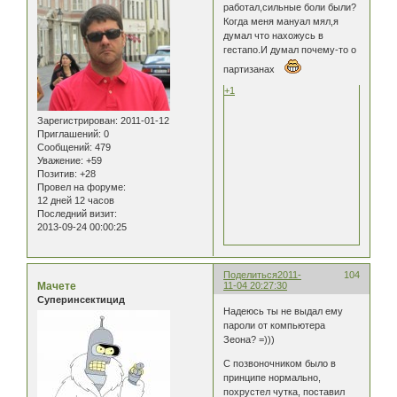
работал,сильные боли были?
Когда меня мануал мял,я
думал что нахожусь в
гестапо.И думал почему-то о
партизанах
+1
Зарегистрирован
: 2011-01-12
Приглашений:
0
Сообщений:
479
Уважение:
+59
Позитив:
+28
Провел на форуме:
12 дней 12 часов
Последний визит:
2013-09-24 00:00:25
Поделиться
2011-
104
Мачете
11-04 20:27:30
Суперинсектицид
Надеюсь ты не выдал ему
пароли от компьютера
Зеона? =)))
С позвоночником было в
принципе нормально,
похрустел чутка, поставил