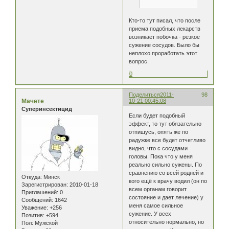
Кто-то тут писал, что после
приема подобных лекарств
возникает побочка - резкое
сужение сосудов. Было бы
неплохо проработать этот
вопрос.
0
Поделиться
2011-
98
Мачете
10-21 00:45:08
Суперинсектицид
Если будет подобный
эффект, то тут обязательно
отпишусь, опять же по
радужке все будет отчетливо
видно, что с сосудами
головы. Пока что у меня
реально сильно сужены. По
сравнению со всей родней и
Откуда:
Минск
кого ещё к врачу водил (он по
Зарегистрирован
: 2010-01-18
всем органам говорит
Приглашений:
0
состояние и дает лечение) у
Сообщений:
1642
меня самое сильное
Уважение:
+256
сужение. У всех
Позитив:
+594
относительно нормально, но
Пол:
Мужской