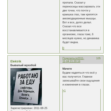
пропала. Сказал у
переносицы массировать эти
две точки, что почти у
краешка глаз, там крепятся
аккомодационные мышцы.
Вот и все, долго делал.
Сказал что все
восстанавливается в
организме, глаза тоже, 6
месяцев нужно, но динамика
будет видна.
0
Поделиться
2011-
105
Elektrik
11-04 21:20:16
Бывалый мухобой
Мачете
Будем надеяться что всё у
вас получится. Главное
записывайте свои ощущения
и изменения в глазах.
+1
Зарегистрирован
: 2011-08-25