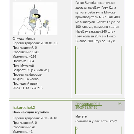
Гинко Билоба пока только
заказал на eBay. Готу Кола
купил у себя тут в Минске,
производитель NSP. Там 400
мг в капсуле. Стоит 17 у.е. за
100 капсул, на месяц хватит.
На eBay заказал 240 штук
Готу кола за 20 у.е и Гинко
Откуда:
Минск
Билоба 200 штук за 13 у.е.
Зарегистрирован
: 2010-01-18
Приглашений:
0
0
Сообщений:
1642
Уважение:
+256
Позитив:
+594
Пол:
Мужской
Возраст:
39
[1986-09-11]
Провел на форуме:
18 дней 14 часов
Последний визит:
2023-11-13 17:41:16
Поделиться
2011-
95
hakerochek2
10-20 19:57:15
Начинающий мухобой
Мачете!
Зарегистрирован
: 2011-01-18
Скажите а у вас есть ВСД?
Приглашений:
0
Сообщений:
41
0
Уважение:
+1