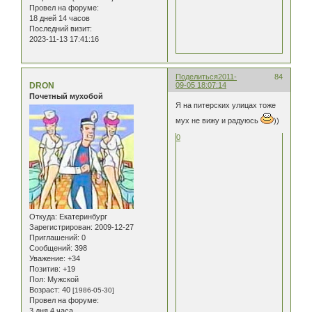
Провел на форуме:
18 дней 14 часов
Последний визит:
2023-11-13 17:41:16
Поделиться
2011-
84
DRON
09-05 18:07:14
Почетный мухобой
Я на питерских улицах тоже
мух не вижу и радуюсь
))
0
Откуда:
Екатеринбург
Зарегистрирован
: 2009-12-27
Приглашений:
0
Сообщений:
398
Уважение:
+34
Позитив:
+19
Пол:
Мужской
Возраст:
40
[1986-05-30]
Провел на форуме:
3 дня 4 часа