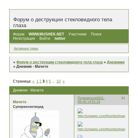
Форум о деструкции стекловидного тела
глаза
Форум
WWW.MUSHEK.NET
Участники
Поиск
Регистрация
Войти
twitter
Активные темы
»
Форум о деструкции стекловидного тела глаза
»
Дневники
»
Дневник - Мачете
Страница:
«
1
2
3
4
5
…
10
»
Дневник - Мачете
Поделиться
2011-
81
Мачете
09-05 14:51:16
Суперинсектицид