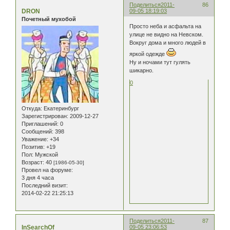
Поделиться
2011-
86
DRON
09-05 18:19:03
Почетный мухобой
Просто неба и асфальта на
улице не видно на Невском.
Вокруг дома и много людей в
яркой одежде
Ну и ночами тут гулять
шикарно.
0
Откуда:
Екатеринбург
Зарегистрирован
: 2009-12-27
Приглашений:
0
Сообщений:
398
Уважение:
+34
Позитив:
+19
Пол:
Мужской
Возраст:
40
[1986-05-30]
Провел на форуме:
3 дня 4 часа
Последний визит:
2014-02-22 21:25:13
Поделиться
2011-
87
InSearchOf
09-05 23:06:53