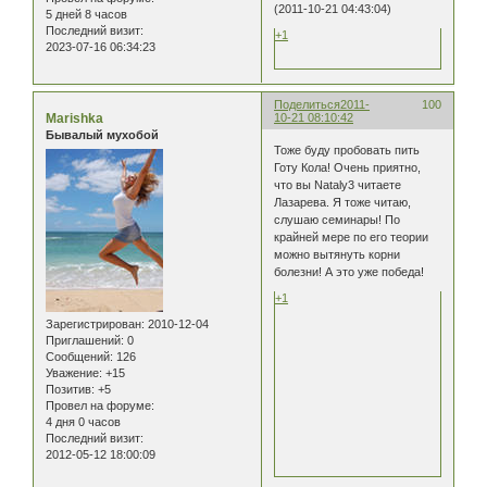
(2011-10-21 04:43:04)
5 дней 8 часов
Последний визит:
+1
2023-07-16 06:34:23
Поделиться
2011-
100
Marishka
10-21 08:10:42
Бывалый мухобой
Тоже буду пробовать пить
Готу Кола! Очень приятно,
что вы Nataly3 читаете
Лазарева. Я тоже читаю,
слушаю семинары! По
крайней мере по его теории
можно вытянуть корни
болезни! А это уже победа!
+1
Зарегистрирован
: 2010-12-04
Приглашений:
0
Сообщений:
126
Уважение:
+15
Позитив:
+5
Провел на форуме:
4 дня 0 часов
Последний визит:
2012-05-12 18:00:09