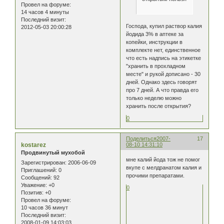
Провел на форуме:
14 часов 4 минуты
Последний визит:
Господа, купил раствор калия
2012-05-03 20:00:28
йодида 3% в аптеке за
копейки, инструкции в
комплекте нет, единственное
что есть надпись на этикетке
"хранить в прохладном
месте" и рукой дописано - 30
дней. Однако здесь говорят
про 7 дней. А что правда его
только неделю можно
хранить после открытия?
0
Поделиться
2007-
17
kostarez
08-10 14:31:10
Продвинутый мухобой
мне калий йода тож не помог
Зарегистрирован
: 2006-06-09
вкупе с мелдранатом калия и
Приглашений:
0
прочими препаратами.
Сообщений:
92
Уважение:
+0
0
Позитив:
+0
Провел на форуме:
10 часов 36 минут
Последний визит:
2008-01-09 14:03:03