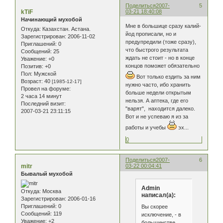
Поделиться
2007-
5
kTiF
03-21 18:40:08
Начинающий мухобой
Мне в большице сразу калий-
Откуда:
Казахстан. Астана.
йод прописали, но и
Зарегистрирован
: 2006-11-02
предупредили (тоже сразу),
Приглашений:
0
что быстрого результата
Сообщений:
25
ждать не стоит - но в конце
Уважение:
+0
концов поможет обязательно
Позитив:
+0
Пол:
Мужской
Вот только ездить за ним
Возраст:
40
[1985-12-17]
нужно часто, ибо хранить
Провел на форуме:
больше недели открытым
2 часа 14 минут
нельзя. А аптека, где его
Последний визит:
"варят", находится далеко.
2007-03-21 23:11:15
Вот и не успеваю я из за
работы и учебы
эх...
0
Поделиться
2007-
6
mitr
03-22 00:04:41
Бывалый мухобой
Admin
Откуда:
Москва
написал(а):
Зарегистрирован
: 2006-01-16
Приглашений:
0
Вы скорее
Сообщений:
119
исключение, - в
Уважение:
+2
большинстве