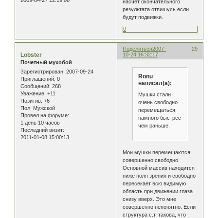
насчет окончательного
результата отпишусь если
будут подвижки.
0
Поделиться
2007-
29
Lobster
10-24 16:32:17
Почетный мухобой
Зарегистрирован
: 2007-09-24
Ronu
Приглашений:
0
написал(а):
Сообщений:
268
Уважение:
+11
Мушки стали
Позитив:
+6
очень свободно
Пол:
Мужской
перемещаться,
Провел на форуме:
намного быстрее
1 день 10 часов
чем раньше.
Последний визит:
2011-01-08 15:00:13
Мои мушки перемещаются
совершенно свободно.
Основной массив находится
ниже поля зрения и свободно
пересекает всю видимую
область при движении глаза
снизу вверх. Это мне
совершенно непонятно. Если
структура с.т. такова, что