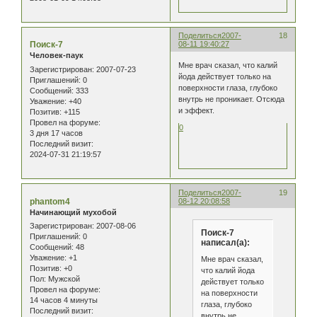
Поделиться
2007-
18
Поиск-7
08-11 19:40:27
Человек-паук
Мне врач сказал, что калий
Зарегистрирован
: 2007-07-23
йода действует только на
Приглашений:
0
поверхности глаза, глубоко
Сообщений:
333
внутрь не проникает. Отсюда
Уважение:
+40
и эффект.
Позитив:
+115
Провел на форуме:
0
3 дня 17 часов
Последний визит:
2024-07-31 21:19:57
Поделиться
2007-
19
phantom4
08-12 20:08:58
Начинающий мухобой
Зарегистрирован
: 2007-08-06
Поиск-7
Приглашений:
0
написал(а):
Сообщений:
48
Уважение:
+1
Мне врач сказал,
Позитив:
+0
что калий йода
Пол:
Мужской
действует только
Провел на форуме:
на поверхности
14 часов 4 минуты
глаза, глубоко
Последний визит:
внутрь не