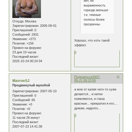
нет, но
выраженность
гораздо меньше
т.е. темные
полосы более
Откуда:
Москва
прозрачны.
Зарегистрирован
: 2005-09-01
Приглашений:
0
Сообщений:
2931
Уважение:
+273
Хорошо, что хоть такой
Позитив:
+156
эффект.
Провел на форуме:
0
23 дня 19 часов
Последний визит:
2025-10-24 00:24:34
Поделиться
2007-
11
MavrovSJ
05-21 09:23:55
Продвинутый мухобой
а мне от калия чего-то хуже
Зарегистрирован
: 2007-05-10
делается... и нитки
Приглашений:
0
появляются, и глаза
Сообщений:
65
красные... прекратил я его....
Уважение:
+0
думаю, надолго...
Позитив:
+0
Провел на форуме:
0
11 часов 26 минут
Последний визит:
2007-07-23 14:41:38