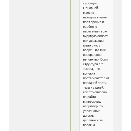
свободно.
Основной
массив
находится ниже
поля зрения и
свободно
пересекает всю
видимую область
при движении
глаза снизу
вверх. Это мне
совершенно
непонятно. Если
структура с.т.
такова, что
волокна
протягиваются от
передней части
тела к задней,
как это описано
на сайте
витреоклэр,
например, то
уплотнения
должны
цепляться за
волокна.