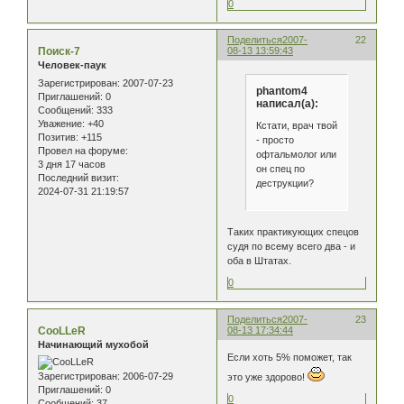
0
Поделиться
2007-
22
Поиск-7
08-13 13:59:43
Человек-паук
Зарегистрирован
: 2007-07-23
phantom4
Приглашений:
0
написал(а):
Сообщений:
333
Уважение:
+40
Кстати, врач твой
Позитив:
+115
- просто
Провел на форуме:
офтальмолог или
3 дня 17 часов
он спец по
Последний визит:
деструкции?
2024-07-31 21:19:57
Таких практикующих спецов
судя по всему всего два - и
оба в Штатах.
0
Поделиться
2007-
23
CooLLeR
08-13 17:34:44
Начинающий мухобой
Если хоть 5% поможет, так
Зарегистрирован
: 2006-07-29
это уже здорово!
Приглашений:
0
0
Сообщений:
37