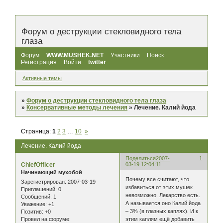
Форум о деструкции стекловидного тела
глаза
Форум
WWW.MUSHEK.NET
Участники
Поиск
Регистрация
Войти
twitter
Активные темы
»
Форум о деструкции стекловидного тела глаза
»
Консервативные методы лечения
»
Лечение. Калий йода
Страница:
1
2
3
…
10
»
Лечение. Калий йода
Поделиться
2007-
1
ChiefOfficer
03-19 12:04:11
Начинающий мухобой
Почему все считают, что
Зарегистрирован
: 2007-03-19
избавиться от этих мушек
Приглашений:
0
невозможно. Лекарство есть.
Сообщений:
1
А называется оно Калий йода
Уважение:
+1
– 3% (в глазных каплях). И к
Позитив:
+0
этим каплям ещё добавить
Провел на форуме: