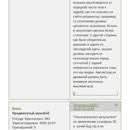
волокна протягиваются от
передней части тела к
задней, как это описано на
сайте витреоклэр, например,
то уплотнения должны
цепляться за волокна. Кстати
в эмуляторе картина более
статичная. С другой стороны,
как было убедительно
доказано в одном из
обсуждений здесь, мушки
должны находиться
непосредственно перед
сетчаткой у задней
поверхности зеркально тому,
что мы видим. Амплитуда их
движений должна быть
минимум несколько
миллиметров.
0
Поделиться
2007-
30
Ronu
10-25 12:18:26
Продвинутый мухобой
"Окончательного результата"
Откуда:
Красногорск, МО
по применению сульфура 30
Зарегистрирован
: 2006-10-07
и калий йод так и не
Приглашений:
0