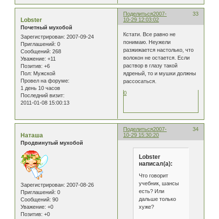
Поделиться
2007-
33
Lobster
10-29 12:03:02
Почетный мухобой
Кстати. Все равно не
Зарегистрирован
: 2007-09-24
понимаю. Неужели
Приглашений:
0
разжижается настолько, что
Сообщений:
268
волокон не остается. Если
Уважение:
+11
раствор в глазу такой
Позитив:
+6
ядреный, то и мушки должны
Пол:
Мужской
Провел на форуме:
рассосаться.
1 день 10 часов
0
Последний визит:
2011-01-08 15:00:13
Поделиться
2007-
34
Наташа
10-29 15:30:20
Продвинутый мухобой
Lobster
написал(а):
Что говорит
учебник, шансы
Зарегистрирован
: 2007-08-26
есть? Или
Приглашений:
0
дальше только
Сообщений:
90
хуже?
Уважение:
+0
Позитив:
+0