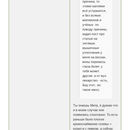
причина. то
этими каплями
всё устранится..
и без всяких
миллионов и
учёных. по
поводу причины,
кидал пост про
статью на
энглише.
мышечные
уплотнения у
меня на весках..
вены пережаты.
глаза болят. у
тебя может
другая. а от мух
лекарство - есть,
йод этот.. во
такое имхо.
Ты знаешь Митр, я думаю что
и в моем случае они
появились спонтанно. То есть
раньше было плохое
кровоснабжение головы +
курил и с пивком, а сейчас