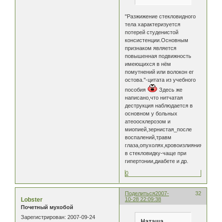
"Разжижение стекловидного
тела характеризуется
потерей студенистой
консистенции.Основным
признаком является
повышенная подвижность
имеющихся в нём
помутнений или волокон ег
остова."-цитата из учебного
пособия
Здесь же
написано,что нитчатая
деструкция наблюдается в
основном у больных
атеоосклерозом и
миопией,зернистая_после
воспалений,травм
глаза,опухолях,кровоизлияния
в стекловидку-чаще при
гипертонии,диабете и др.
0
Поделиться
2007-
32
Lobster
10-28 22:09:38
Почетный мухобой
Зарегистрирован
: 2007-09-24
Наташа