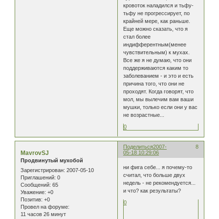
кровоток наладился и тьфу-
тьфу не прогрессирует, по
крайней мере, как раньше.
Еще можно сказать, что я
стал более
индифферентным(менее
чувствительным) к мухах.
Все же я не думаю, что они
поддерживаются каким то
заболеванием - и это и есть
причина того, что они не
проходят. Когда говорят, что
мол, мы вылечим вам ваши
мушки, только если они у вас
не возрастные...
0
Поделиться
2007-
8
MavrovSJ
05-18 10:29:06
Продвинутый мухобой
ни фига себе... я почему-то
Зарегистрирован
: 2007-05-10
считал, что больше двух
Приглашений:
0
недель - не рекомендуется...
Сообщений:
65
и что? как результаты?
Уважение:
+0
Позитив:
+0
0
Провел на форуме:
11 часов 26 минут