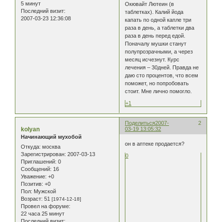
5 минут
Окювайт Лютеин (в
Последний визит:
таблетках). Калий йода
2007-03-23 12:36:08
капать по одной капле три
раза в день, а таблетки два
раза в день перед едой.
Поначалу мушки станут
полупрозрачными, а через
месяц исчезнут. Курс
лечения – 30дней. Правда не
даю сто процентов, что всем
поможет, но попробовать
стоит. Мне лично помогло.
+1
Поделиться
2007-
2
kolyan
03-19 13:05:32
Начинающий мухобой
он в аптеке продается?
Откуда:
москва
Зарегистрирован
: 2007-03-13
0
Приглашений:
0
Сообщений:
16
Уважение:
+0
Позитив:
+0
Пол:
Мужской
Возраст:
51
[1974-12-18]
Провел на форуме:
22 часа 25 минут
Последний визит: