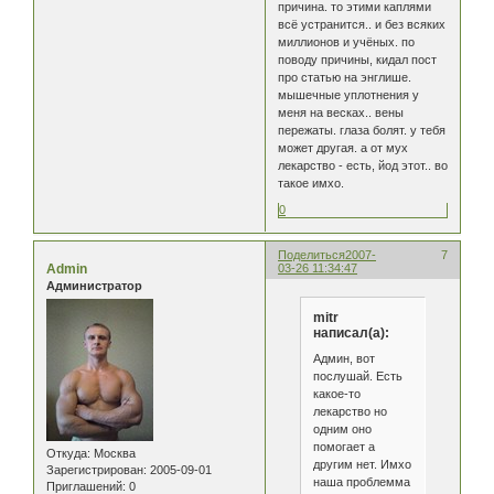
причина. то этими каплями
всё устранится.. и без всяких
миллионов и учёных. по
поводу причины, кидал пост
про статью на энглише.
мышечные уплотнения у
меня на весках.. вены
пережаты. глаза болят. у тебя
может другая. а от мух
лекарство - есть, йод этот.. во
такое имхо.
0
Поделиться
2007-
7
Admin
03-26 11:34:47
Администратор
mitr
написал(а):
Админ, вот
послушай. Есть
какое-то
лекарство но
одним оно
помогает а
Откуда:
Москва
другим нет. Имхо
Зарегистрирован
: 2005-09-01
наша проблемма
Приглашений:
0