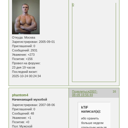
0
Откуда:
Москва
Зарегистрирован
: 2005-09-01
Приглашений:
0
Сообщений:
2931
Уважение:
+273
Позитив:
+156
Провел на форуме:
23 дня 19 часов
Последний визит:
2025-10-24 00:24:34
Поделиться
2007-
16
phantom4
08-09 19:56:44
Начинающий мухобой
Зарегистрирован
: 2007-08-06
kTiF
Приглашений:
0
написал(а):
Сообщений:
48
Уважение:
+1
ибо хранить
Позитив:
+0
больше недели
Пол:
Мужской
открытым нельзя