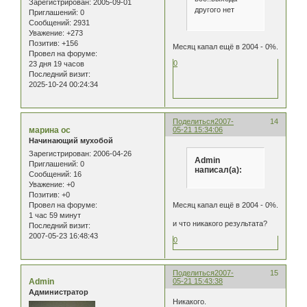
Зарегистрирован
: 2005-09-01
другого нет
Приглашений:
0
Сообщений:
2931
Уважение:
+273
Позитив:
+156
Месяц капал ещё в 2004 - 0%.
Провел на форуме:
0
23 дня 19 часов
Последний визит:
2025-10-24 00:24:34
Поделиться
2007-
14
марина ос
05-21 15:34:06
Начинающий мухобой
Зарегистрирован
: 2006-04-26
Admin
Приглашений:
0
написал(а):
Сообщений:
16
Уважение:
+0
Позитив:
+0
Месяц капал ещё в 2004 - 0%.
Провел на форуме:
1 час 59 минут
и что никакого результата?
Последний визит:
2007-05-23 16:48:43
0
Поделиться
2007-
15
Admin
05-21 15:43:38
Администратор
Никакого.