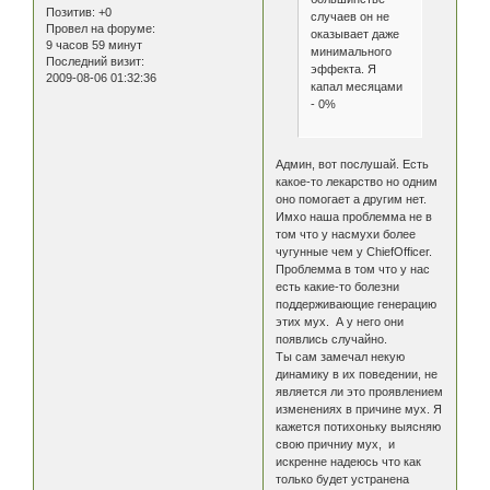
Позитив:
+0
случаев он не
Провел на форуме:
оказывает даже
9 часов 59 минут
минимального
Последний визит:
эффекта. Я
2009-08-06 01:32:36
капал месяцами
- 0%
Админ, вот послушай. Есть
какое-то лекарство но одним
оно помогает а другим нет.
Имхо наша проблемма не в
том что у насмухи более
чугунные чем у ChiefOfficer.
Проблемма в том что у нас
есть какие-то болезни
поддерживающие генерацию
этих мух. А у него они
появлись случайно.
Ты сам замечал некую
динамику в их поведении, не
является ли это проявлением
изменениях в причине мух. Я
кажется потихоньку выясняю
свою причниу мух, и
искренне надеюсь что как
только будет устранена