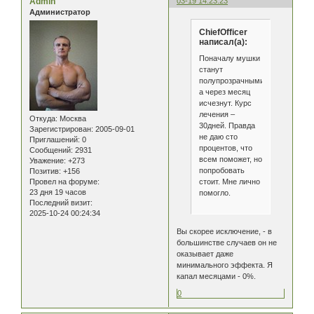
Admin
03-19 14:23:23
Администратор
ChiefOfficer
написал(а):
Поначалу мушки
станут
полупрозрачными,
а через месяц
исчезнут. Курс
лечения –
Откуда:
Москва
30дней. Правда
Зарегистрирован
: 2005-09-01
не даю сто
Приглашений:
0
процентов, что
Сообщений:
2931
всем поможет, но
Уважение:
+273
попробовать
Позитив:
+156
стоит. Мне лично
Провел на форуме:
23 дня 19 часов
помогло.
Последний визит:
2025-10-24 00:24:34
Вы скорее исключение, - в
большинстве случаев он не
оказывает даже
минимального эффекта. Я
капал месяцами - 0%.
0