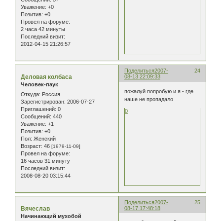
Уважение:
+0
Позитив:
+0
Провел на форуме:
2 часа 42 минуты
Последний визит:
2012-04-15 21:26:57
Поделиться
2007-
24
Деловая колбаса
08-13 22:09:33
Человек-паук
пожалуй попробую и я - где
Откуда:
Россия
наше не пропадало
Зарегистрирован
: 2006-07-27
Приглашений:
0
0
Сообщений:
440
Уважение:
+1
Позитив:
+0
Пол:
Женский
Возраст:
46
[1979-11-09]
Провел на форуме:
16 часов 31 минуту
Последний визит:
2008-08-20 03:15:44
Поделиться
2007-
25
Вячеслав
08-17 17:48:18
Начинающий мухобой