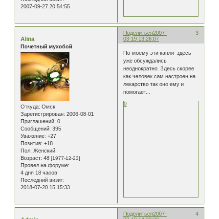
2007-09-27 20:54:55
Поделиться
2007-
3
Alina
03-19 13:26:07
Почетный мухобой
По-моему эти капли здесь
уже обсуждались
неоднократно. Здесь скорее
как человек сам настроен на
лекарство так оно ему и
помогает...
0
Откуда:
Омск
Зарегистрирован
: 2006-08-01
Приглашений:
0
Сообщений:
395
Уважение:
+27
Позитив:
+18
Пол:
Женский
Возраст:
48
[1977-12-23]
Провел на форуме:
4 дня 18 часов
Последний визит:
2018-07-20 15:15:33
Поделиться
2007-
4