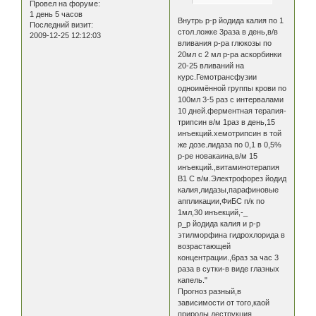
Провел на форуме:
1 день 5 часов
Внутрь р-р йодида калия по 1
Последний визит:
стол.ложке 3раза в день,в/в
2009-12-25 12:12:03
вливания р-ра глюкозы по
20мл с 2 мл р-ра аскорбинки
20-25 вливаний на
курс.Гемотрансфузии
одноимённой группы крови по
100мл 3-5 раз с интервалами
10 дней.ферментная терапия-
трипсин в/м 1раз в день,15
инъекций.хемотрипсин в той
же дозе.лидаза по 0,1 в 0,5%
р-ре новакаина,в/м 15
инъекций.,витаминотерапия
В1 С в/м.Электрофорез йодид
калия,лидазы,парафиновые
аппликации,ФиБС п/к по
1мл,30 инъекций,-_
р_р йодида калия и р-р
этилморфина гидрохлорида в
возрастающей
концентрации.,6раз за час 3
раза в сутки-в виде глазных
капель."
Прогноз разный,в
зависимости от того,каой
природы деструкция.