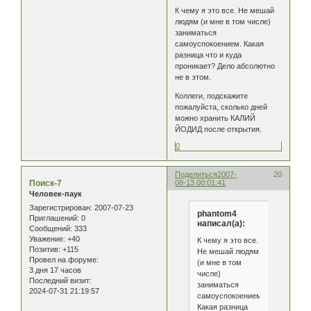
К чему я это все. Не мешай
людям (и мне в том числе)
заниматься
самоуспокоением. Какая
разница что и куда
проникает? Дело абсолютно
не в этом.
Коллеги, подскажите
пожалуйста, сколько дней
можно хранить КАЛИЙ
ЙОДИД после открытия.
0
Поделиться
2007-
20
Поиск-7
08-13 00:01:41
Человек-паук
Зарегистрирован
: 2007-07-23
phantom4
Приглашений:
0
написал(а):
Сообщений:
333
Уважение:
+40
К чему я это все.
Позитив:
+115
Не мешай людям
Провел на форуме:
(и мне в том
3 дня 17 часов
числе)
Последний визит:
заниматься
2024-07-31 21:19:57
самоуспокоением.
Какая разница