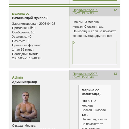
Поделиться
2007-
12
марина ос
05-21 13:37:03
Начинающий мухобой
Что вы...3 месяца
Зарегистрирован
: 2006-04-26
нельзя..Сказали так..
Приглашений:
0
На месяц, и если не поможет,
Сообщений:
16
то все..выхода другого нет
Уважение:
+0
Позитив:
+0
0
Провел на форуме:
1 час 59 минут
Последний визит:
2007-05-23 16:48:43
Поделиться
2007-
13
Admin
05-21 15:28:49
Администратор
марина ос
написал(а):
Что вы...3
месяца
нельзя..Сказали
так..
На месяц, и если
не поможет, то
Откуда:
Москва
все..выхода