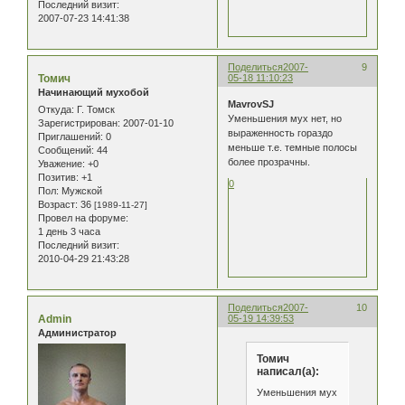
Последний визит:
2007-07-23 14:41:38
Поделиться
2007-
9
Томич
05-18 11:10:23
Начинающий мухобой
MavrovSJ
Откуда:
Г. Томск
Уменьшения мух нет, но
Зарегистрирован
: 2007-01-10
выраженность гораздо
Приглашений:
0
меньше т.е. темные полосы
Сообщений:
44
более прозрачны.
Уважение:
+0
Позитив:
+1
0
Пол:
Мужской
Возраст:
36
[1989-11-27]
Провел на форуме:
1 день 3 часа
Последний визит:
2010-04-29 21:43:28
Поделиться
2007-
10
Admin
05-19 14:39:53
Администратор
Томич
написал(а):
Уменьшения мух