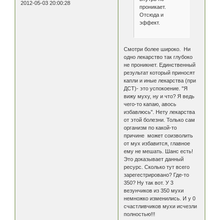
2012-05-03 20:00:28
проникает.
Отсюда и
эффект.
Смотри более широко. Ни
одно лекарство так глубоко
не проникнет. Единственный
результат который приносят
капли и иные лекарства (при
ДСТ)- это успокоение. "Я
вижу муху, ну и что? Я ведь
чего-то капаю, авось
избавлюсь". Нету лекарства
от этой болезни. Только сам
организм по какой-то
причине может соизволить
от мух избавится, главное
ему не мешать. Шанс есть!
Это доказывает данный
ресурс. Сколько тут всего
зарегестрировано? Где-то
350? Ну так вот. У 3
везунчиков из 350 мухи
немножко изменились. И у 0
счастливчиков мухи исчезли
полностью!!!