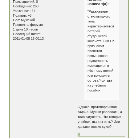
Приглашений:
0
написал(а):
Сообщений:
268
Уважение:
+11
"Разжижение
Позитив:
+6
стекловидного
Пол:
Мужской
тела
Провел на форуме:
характеризуется
1 день 10 часов
потерей
Последний визит:
студенистой
2011-01-08 15:00:13
консистенции.Основным
признаком
является
повышенная
подвижность
имеющихся в
нём помутнений
или волокон ег
остова."-цитата
из учебного
пособия
Однако, противоречивая
задача. Мушки рассосать, а
тело загустить. Что говорит
учебник, шансы есть? Или
дальше только хуже?
0