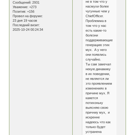
не в том что у
Сообщений:
2931
насмухи более
Уважение:
+273
чугунные чем у
Позитив:
+156
ChiefOfficer.
Провел на форуме:
23 дня 19 часов
Проблемма в
Последний визит:
том что у нас
2025-10-24 00:24:34
есть какие-то
болезни
поддерживающие
генерацию этих
мух. А у него
они появлись
случайно.
Ты сам замечал
некую динамику
в их поведении,
не является ли
это проявлением
изменениях в
причине мух. Я
кажется
потихоньку
выясняю свою
причниу мух, и
искренне
надеюсь что как
только будет
устранена