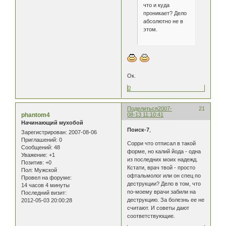
что и куда
проникает? Дело
абсолютно не в
этом.
Ок.
0
Поделиться
2007-
21
phantom4
08-13 11:10:41
Начинающий мухобой
Поиск-7
,
Зарегистрирован
: 2007-08-06
Приглашений:
0
Сорри что отписал в такой
Сообщений:
48
форме, но калий йода - одна
Уважение:
+1
из последних моих надежд.
Позитив:
+0
Кстати, врач твой - просто
Пол:
Мужской
офтальмолог или он спец по
Провел на форуме:
деструкции? Дело в том, что
14 часов 4 минуты
по-моему врачи забили на
Последний визит:
деструкцию. За болезнь ее не
2012-05-03 20:00:28
считают. И советы дают
соответствующие.