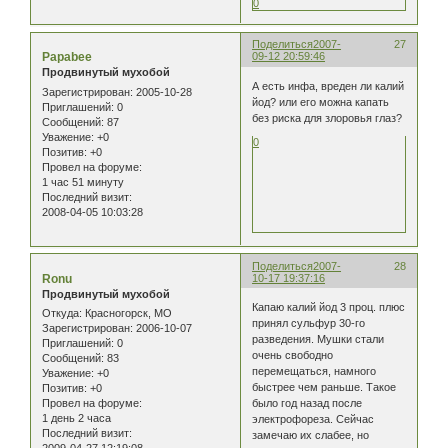
0
Поделиться
2007-
27
Papabee
09-12 20:59:46
Продвинутый мухобой
А есть инфа, вреден ли калий
Зарегистрирован
: 2005-10-28
йод? или его можна капать
Приглашений:
0
без риска для злоровья глаз?
Сообщений:
87
Уважение:
+0
0
Позитив:
+0
Провел на форуме:
1 час 51 минуту
Последний визит:
2008-04-05 10:03:28
Поделиться
2007-
28
Ronu
10-17 19:37:16
Продвинутый мухобой
Капаю калий йод 3 проц. плюс
Откуда:
Красногорск, МО
принял сульфур 30-го
Зарегистрирован
: 2006-10-07
разведения. Мушки стали
Приглашений:
0
очень свободно
Сообщений:
83
перемещаться, намного
Уважение:
+0
быстрее чем раньше. Такое
Позитив:
+0
Провел на форуме:
было год назад после
1 день 2 часа
электрофореза. Сейчас
Последний визит:
замечаю их слабее, но
2009-04-27 12:19:08