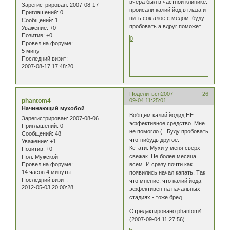
вчера был в частной клинике.
Зарегистрирован
: 2007-08-17
происали калий йод в глаза и
Приглашений:
0
пить сок алое с медом. буду
Сообщений:
1
пробовать а вдруг поможет
Уважение:
+0
Позитив:
+0
0
Провел на форуме:
5 минут
Последний визит:
2007-08-17 17:48:20
Поделиться
2007-
26
phantom4
09-04 11:25:01
Начинающий мухобой
Вобщем калий йодид НЕ
Зарегистрирован
: 2007-08-06
эффективное средство. Мне
Приглашений:
0
не помогло ( . Буду пробовать
Сообщений:
48
что-нибудь другое.
Уважение:
+1
Кстати. Мухи у меня сверх
Позитив:
+0
свежак. Не более месяца
Пол:
Мужской
Провел на форуме:
всем. И сразу почти как
14 часов 4 минуты
появились начал капать. Так
Последний визит:
что мнение, что калий йода
2012-05-03 20:00:28
эффективен на начальных
стадиях - тоже бред.
Отредактировано phantom4
(2007-09-04 11:27:56)