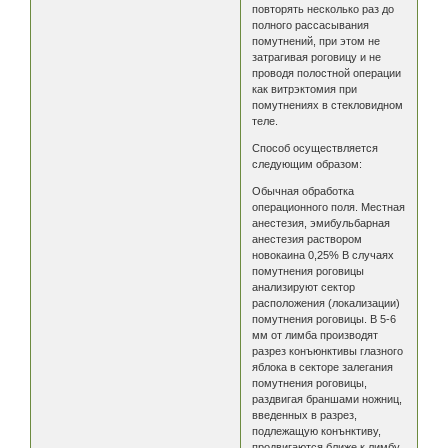
повторять несколько раз до
полного рассасывания
помутнений, при этом не
затрагивая роговицу и не
проводя полостной операции
как витрэктомия при
помутнениях в стекловидном
теле.
Способ осуществляется
следующим образом:
Обычная обработка
операционного поля. Местная
анестезия, эмибульбарная
анестезия раствором
новокаина 0,25% В случаях
помутнения роговицы
анализируют сектор
расположения (локализации)
помутнения роговицы. В 5-6
мм от лимба производят
разрез конъюнктивы глазного
яблока в секторе залегания
помутнения роговицы,
раздвигая браншами ножниц,
введенных в разрез,
подлежащую конънктиву,
продвигаются ближе к лимбу,