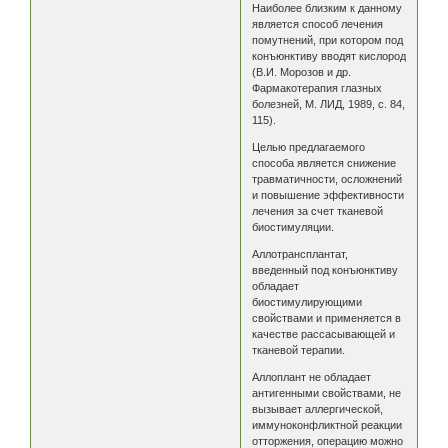
Наиболее близким к данному
является способ лечения
помутнений, при котором под
конъюнктиву вводят кислород
(В.И. Морозов и др.
Фармакотерапия глазных
болезней, М. ЛИД, 1989, с. 84,
115).
Целью предлагаемого
способа является снижение
травматичности, осложнений
и повышение эффективности
лечения за счет тканевой
биостимуляции.
Аллотрансплантат,
введенный под конъюнктиву
обладает
биостимулирующими
свойствами и применяется в
качестве рассасывающей и
тканевой терапии.
Аллоплант не обладает
антигенными свойствами, не
вызывает аллергической,
иммуноконфликтной реакции
отторжения, операцию можно