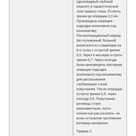
(дисковидный глубокий
кератит) в параоптической
зоне правого глаза. Острота
зрения до операции 0,3 н/к.
Произведена операция -
подсадка аллопланта под
конъюнктиву.
Послеоперационный период
без осложнений. Больной
выписался из стационара на
6-е сутки с остротой зрения
0,6. Через 6 месяцев острота
зрения 0,7. Через полгода
была произведена повторная
операция подсадки
аллопланта под конъюнктиву
для рассасывания
глублежащих слоев
помутнения. После операции
острота зрения 0,8, через
полгода 0,9. Помутнение
роговицы стало
малозаметным, почти
полностью рассосалось, на
всем остальном протяжении
роговица прозрачна.
Пример 2.