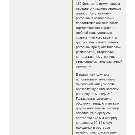
150 больных с помутнением
переднего и заднего отрезков
глаза: с помутнениями
роговицы в оптической и
параоптической зоне после
герметического кератита,
гнойной язвы роговицы,
травматического кератита,
дистрофиях и помутнениях
роговицы при диабетической
ретинопатии, старческих
катарактах, помутнениях в
стекловидном теле различной
этиологии.
В различных случаях
использовали: аллоплант
фиброзной капсулы почки,
обезвоженную силикагелем
роговицу по методу Н.Г.
Гольдфельд, мозговую
оболочку твердую и мягкую,
другие аллопланты. Размер
аллопланта в среднем
составлял 4х3 мм и перед
введением 10-12 минут
находился в растворе
антибиотика. Консервация