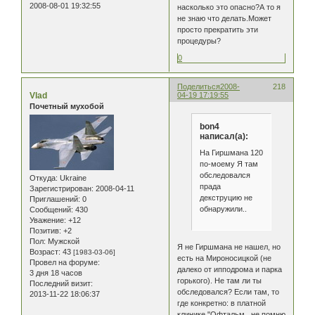
2008-08-01 19:32:55
насколько это опасно?А то я
не знаю что делать.Может
просто прекратить эти
процедуры?
0
Поделиться
2008-
218
Vlad
04-19 17:19:55
Почетный мухобой
bon4
написал(а):
На Гиршмана 120
по-моему Я там
обследовался
Откуда:
Ukraine
прада
Зарегистрирован
: 2008-04-11
декструцию не
Приглашений:
0
обнаружили..
Сообщений:
430
Уважение:
+12
Позитив:
+2
Пол:
Мужской
Я не Гиршмана не нашел, но
Возраст:
43
[1983-03-06]
есть на Мироносицкой (не
Провел на форуме:
далеко от ипподрома и парка
3 дня 18 часов
горького). Не там ли ты
Последний визит:
обследовался? Если там, то
2013-11-22 18:06:37
где конкретно: в платной
клинике "Офтальм...не помню