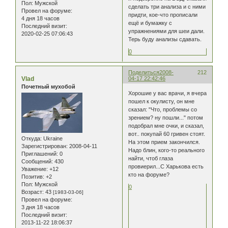
Пол:
Мужской
сделать три анализа и с ними
Провел на форуме:
придти, кое-что прописали
4 дня 18 часов
ещё и бумажку с
Последний визит:
упражнениями для шеи дали.
2020-02-25 07:06:43
Терь буду анализы сдавать.
0
Поделиться
2008-
212
Vlad
04-17 22:42:46
Почетный мухобой
Хорошие у вас врачи, я вчера
пошел к окулисту, он мне
сказал: "Что, проблемы со
зрением? ну пошли..." потом
подобрал мне очки, и сказал,
вот.. покупай 60 гривен стоят.
Откуда:
Ukraine
На этом прием закончился.
Зарегистрирован
: 2008-04-11
Надо блин, кого-то реального
Приглашений:
0
найти, чтоб глаза
Сообщений:
430
провиерил...С Харькова есть
Уважение:
+12
кто на форуме?
Позитив:
+2
Пол:
Мужской
0
Возраст:
43
[1983-03-06]
Провел на форуме:
3 дня 18 часов
Последний визит:
2013-11-22 18:06:37