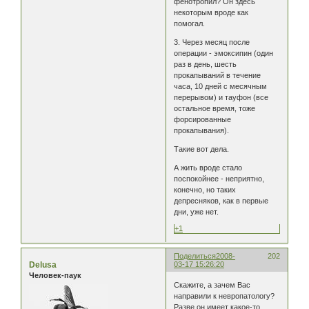
фенотропил? Он здесь
некоторым вроде как
помогал.
3. Через месяц после
операции - эмоксипин (один
раз в день, шесть
прокапываний в течение
часа, 10 дней с месячным
перерывом) и тауфон (все
остальное время, тоже
форсированные
прокапывания).
Такие вот дела.
А жить вроде стало
поспокойнее - неприятно,
конечно, но таких
депресняков, как в первые
дни, уже нет.
+1
Поделиться
2008-
202
Delusa
03-17 15:26:20
Человек-паук
Скажите, а зачем Вас
направили к невропатологу?
Разве он имеет какое-то