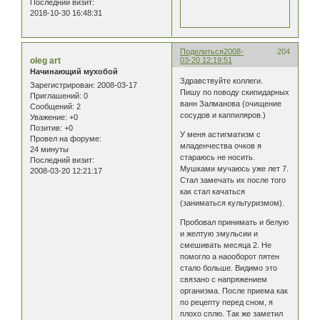
Последний визит:
2018-10-30 16:48:31
Поделиться
2008-
204
oleg art
03-20 12:19:51
Начинающий мухобой
Здравствуйте коллеги.
Зарегистрирован
: 2008-03-17
Пишу по поводу скипидарных
Приглашений:
0
ванн Залманова (очищение
Сообщений:
2
сосудов и каппиляров.)
Уважение:
+0
Позитив:
+0
У меня астигматизм с
Провел на форуме:
младенчества очков я
24 минуты
стараюсь не носить.
Последний визит:
Мушками мучаюсь уже лет 7.
2008-03-20 12:21:17
Стал замечать их после того
как стал качаться
(заниматься культуризмом).
Пробовал принимать и белую
и желтую эмульсии и
смешивать месяца 2. Не
помогло а наооборот пятен
стало больше. Видимо это
связано с напряжением
организма. После приема как
по рецепту перед сном, я
плохо сплю. Так же заметил