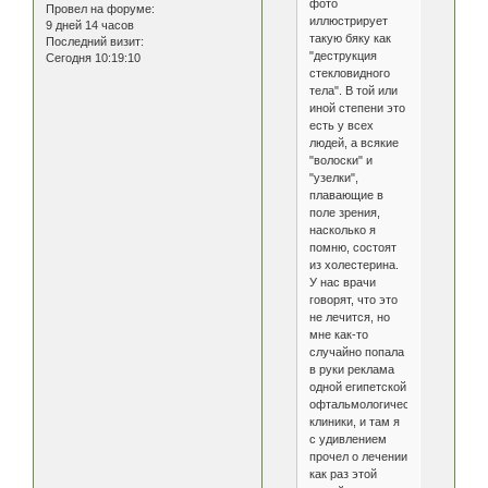
фото
Провел на форуме:
иллюстрирует
9 дней 14 часов
такую бяку как
Последний визит:
"деструкция
Сегодня 10:19:10
стекловидного
тела". В той или
иной степени это
есть у всех
людей, а всякие
"волоски" и
"узелки",
плавающие в
поле зрения,
насколько я
помню, состоят
из холестерина.
У нас врачи
говорят, что это
не лечится, но
мне как-то
случайно попала
в руки реклама
одной египетской
офтальмологической
клиники, и там я
с удивлением
прочел о лечении
как раз этой