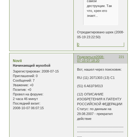
самой
деструкции. Так
что, хрен его
знает...
Отредактировано шрек (2008-
05-19 23:22:50)
0
Поделиться
2008-
221
Novii
07-15 07:18:20
Начинающий мухобой
Вот, нашел через поисковик:
Зарегистрирован
: 2008-07-15
Приглашений:
0
RU (11) 2071303 (13) C1
Сообщений:
7
Уважение:
+0
(51) 6 A61F9/013
Позитив:
+0
Провел на форуме:
(12) ОПИСАНИЕ
2 часа 46 минут
ИЗОБРЕТЕНИЯ К ПАТЕНТУ
Последний визит:
РОССИЙСКОЙ ФЕДЕРАЦИИ
2008-10-07 06:07:15
Статус: по данным на
29.08.2007 - прекратил
действие
--------------------------------------
--------------------------------------
----