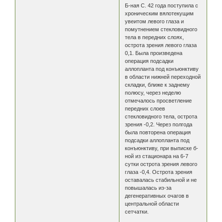
Б-ная С. 42 года поступила с
хроническим вялотекущим
увеитом левого глаза и
помутнением стекловидного
тела в передних слоях,
острота зрения левого глаза
0,1. Была произведена
операция подсадки
аллопланта под конъюнктиву
в области нижней переходной
складки, ближе к заднему
полюсу, через неделю
отмечалось просветление
передних слоев
стекловидного тела, острота
зрения -0,2. Через полгода
была повторена операция
подсадки аллопланта под
конъюнктиву, при выписке б-
ной из стационара на 6-7
cутки острота зрения левого
глаза -0,4. Острота зрения
оставалась стабильной и не
повышалась из-за
дегенеративных очагов в
центральной области
сетчатки.