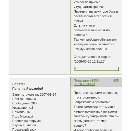
что после приема
ухудшается зрение.
Проверил на мониторе буквы
расплываются теряеться
фокус.
Есть ли у кого
положительный опыт по
ваннам?
Так же пробовал обливаться
холодной водой, и заметил
что мух стало больше.
Отредактировано oleg art
(2008-03-20 12:21:15)
0
Поделиться
2008-
205
Lobster
03-20 22:30:43
Почетный мухобой
Простите, вы сами написали,
Зарегистрирован
: 2007-09-24
что это связано с
Приглашений:
0
напряжением организма.
Сообщений:
268
Также заметили, что мушки
Уважение:
+11
начали появляться во время
Позитив:
+6
занятий культуризмом. Зачем
Пол:
Мужской
Провел на форуме:
же вы делаете, то что
1 день 10 часов
вредно?
Последний визит:
Я тоже пробовал ледяные