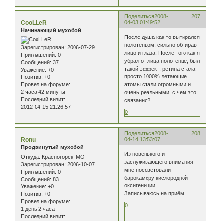
Поделиться
2008-
207
CooLLeR
04-03 01:49:52
Начинающий мухобой
После душа как то вытирался
полотенцом, сильно обтирав
Зарегистрирован
: 2006-07-29
лицо и глаза. После того как я
Приглашений:
0
убрал от лица полотенце, был
Сообщений:
37
такой эффект: ретина стала
Уважение:
+0
просто 1000% летающие
Позитив:
+0
атомы стали огромными и
Провел на форуме:
2 часа 42 минуты
очень реальными. с чем это
Последний визит:
связанно?
2012-04-15 21:26:57
0
Поделиться
2008-
208
Ronu
04-14 13:53:07
Продвинутый мухобой
Из новенького и
Откуда:
Красногорск, МО
заслуживающего внимания
Зарегистрирован
: 2006-10-07
мне посоветовали
Приглашений:
0
барокамеру кислородной
Сообщений:
83
оксигениции
Уважение:
+0
Записываюсь на приём.
Позитив:
+0
Провел на форуме:
0
1 день 2 часа
Последний визит: