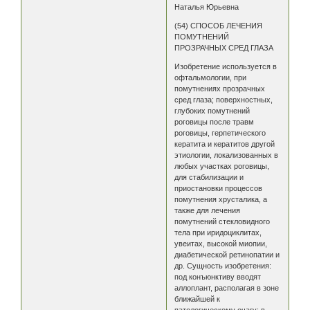
Наталья Юрьевна
(54) СПОСОБ ЛЕЧЕНИЯ
ПОМУТНЕНИЙ
ПРОЗРАЧНЫХ СРЕД ГЛАЗА
Изобретение используется в
офтальмологии, при
помутнениях прозрачных
сред глаза; поверхностных,
глубоких помутнений
роговицы после травм
роговицы, герпетического
кератита и кератитов другой
этиологии, локализованных в
любых участках роговицы,
для стабилизации и
приостановки процессов
помутнения хрусталика, а
также для лечения
помутнений стекловидного
тела при иридоциклитах,
увеитах, высокой миопии,
диабетической ретинопатии и
др. Сущность изобретения:
под конъюнктиву вводят
аллоплант, располагая в зоне
ближайшей к