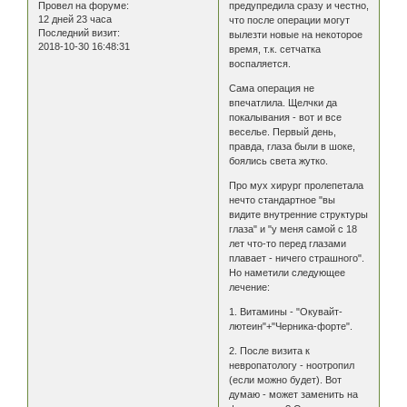
предупредила сразу и честно,
Провел на форуме:
12 дней 23 часа
что после операции могут
Последний визит:
вылезти новые на некоторое
2018-10-30 16:48:31
время, т.к. сетчатка
воспаляется.
Сама операция не
впечатлила. Щелчки да
покалывания - вот и все
веселье. Первый день,
правда, глаза были в шоке,
боялись света жутко.
Про мух хирург пролепетала
нечто стандартное "вы
видите внутренние структуры
глаза" и "у меня самой с 18
лет что-то перед глазами
плавает - ничего страшного".
Но наметили следующее
лечение:
1. Витамины - "Окувайт-
лютеин"+"Черника-форте".
2. После визита к
невропатологу - ноотропил
(если можно будет). Вот
думаю - может заменить на