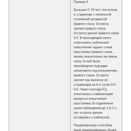
Пример 3.
Больная Л. 54 лет, поступила
в стационар с начальной
сенильной катарактой
правого глаза. Острота
зрения правого глаза.
Острота зрения правого глаза
0,5. В проходящем свете
отмечались небольшие
помутнения задних слоев
хрусталика правого глаза,
менее значительно на левом
глазу. Б-ной была
произведена подсадка
аллопланта под конъюнктиву
правого глаза. Острота
зрения при выписке из
стационара на 6-е сутки 0,5-
0,6. Через полгода 0,6,
отмечалась стабилизация
процесса помутнения
хрусталика. В отдаленные
сроки наблюдения до 1,5-2-х
лет острота зрения
оставалась стабильной.
Предложенным способом
было прооперировано более