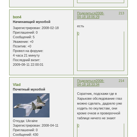
Поделиться
2008-
213
bon4
04-18 18:06:29
Начинающий мухобой
есть
Зарегистрирован
: 2008-02-18
Приглашений:
0
0
Сообщений:
5
Уважение:
+0
Позитив:
+0
Провел на форуме:
4 часа 21 минуту
Последний визит:
2009-08-11 22:00:01
Поделиться
2008-
214
Vlad
04-18 18:33:34
Почетный мухобой
Соратник, подскажи где в
Харькове обследование глаз
можно сделать, дадоело уже
ходить по окулистам, они
кроме очков и проверочной
таблице ничего не знают
Откуда:
Ukraine
Зарегистрирован
: 2008-04-11
0
Приглашений:
0
Сообщений:
430