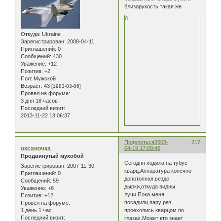
близорукость такая же
0
Откуда:
Ukraine
Зарегистрирован
: 2008-04-11
Приглашений:
0
Сообщений:
430
Уважение:
+12
Позитив:
+2
Пол:
Мужской
Возраст:
43
[1983-03-06]
Провел на форуме:
3 дня 18 часов
Последний визит:
2013-11-22 18:06:37
Поделиться
2008-
217
оксаночка
04-19 17:09:46
Продвинутый мухобой
Сегодня ходила на тубус
Зарегистрирован
: 2007-11-30
кварц.Аппаратура конечно
Приглашений:
0
допотопная,везде
Сообщений:
59
дырки,откуда видны
Уважение:
+6
лучи.Пока меня
Позитив:
+12
посадили,пару раз
Провел на форуме:
1 день 1 час
проехолись кварцом по
Последний визит:
глазах.Может кто знает