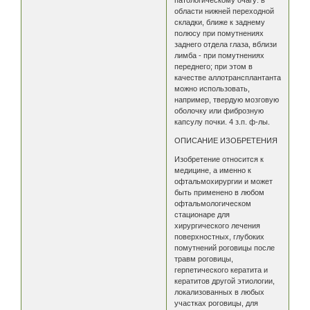
патологическому очагу: в
области нижней переходной
складки, ближе к заднему
полюсу при помутнениях
заднего отдела глаза, вблизи
лимба - при помутнениях
переднего; при этом в
качестве аллотрансплантанта
можно использовать,
например, твердую мозговую
оболочку или фиброзную
капсулу почки. 4 з.п. ф-лы.
ОПИСАНИЕ ИЗОБРЕТЕНИЯ
Изобретение относится к
медицине, а именно к
офтальмохирургии и может
быть применено в любом
офтальмологическом
стационаре для
хирургического лечения
поверхностных, глубоких
помутнений роговицы после
травм роговицы,
герпетического кератита и
кератитов другой этиологии,
локализованных в любых
участках роговицы, для