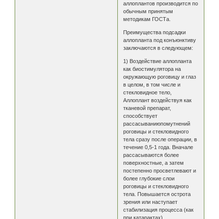
аллоплантов производится по
обычным принятым
методикам ГОСТа.
Преимущества подсадки
аллопланта под конъюнктиву
заключаются в следующем:
1) Воздействие аллопланта
как биостимулятора на
окружающую роговицу и глаз
в целом, в том числе и
стекловидное тело,
Аллоплант воздействуя как
тканевой препарат,
способствует
рассасываниюпомутнений
роговицы и стекловидного
тела сразу после операции, в
течение 0,5-1 года. Вначале
рассасываются более
поверхностные, а затем
постепенно просветлевают и
более глубокие слои
роговицы и стекловидного
тела. Повышается острота
зрения или наступает
стабилизация процесса (как
при катарактах).