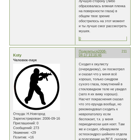
лучшую сторону (либо
образовалась влжная пленка
на поверхности глаза) в
общем твое зрение
обострилось на этот момент
и ты лучше смог рассмотреть
мушек.
0
Поделиться
2008-
211
Koty
04-17 13:16:46
Человек-паук
Сходил к окулисту
(очередному), он посмотрел
и сказал что у меня всё
хорошо, только синдром
сухого глаза, помутнений в
стекловидном теле не увидел
(зато я их вижу хорошо).
Насчет покраснения сказал
что это ерунда вообще, но
рекомендовал сходить к
Откуда:
Н.Новгород
невропатологу если
Зарегистрирован
: 2006-09-16
беспокоит, т.к. у меня
Приглашений:
0
периодически шея ноет. Там
Сообщений:
273
же и сходил, обнаружили
Уважение:
+29
остеохондроз шейного отдела
Позитив:
+16
и подозрение на ВСД, сказали