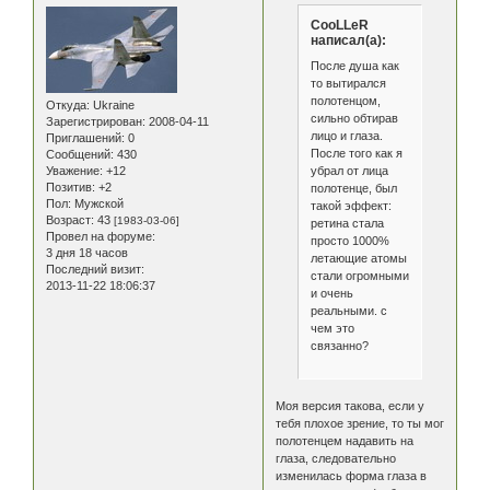
CooLLeR
написал(а):
После душа как
то вытирался
полотенцом,
Откуда:
Ukraine
сильно обтирав
Зарегистрирован
: 2008-04-11
лицо и глаза.
Приглашений:
0
После того как я
Сообщений:
430
убрал от лица
Уважение:
+12
Позитив:
+2
полотенце, был
Пол:
Мужской
такой эффект:
Возраст:
43
[1983-03-06]
ретина стала
Провел на форуме:
просто 1000%
3 дня 18 часов
летающие атомы
Последний визит:
стали огромными
2013-11-22 18:06:37
и очень
реальными. с
чем это
связанно?
Моя версия такова, если у
тебя плохое зрение, то ты мог
полотенцем надавить на
глаза, следовательно
изменилась форма глаза в