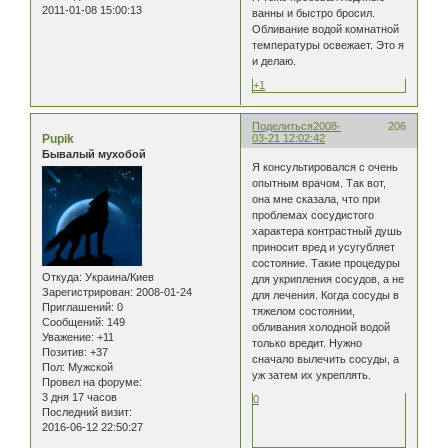
2011-01-08 15:00:13
ванны и быстро бросил.
Обливание водой комнатной
температуры освежает. Это я
и делаю.
+1
Поделиться
2008-
206
Pupik
03-21 12:02:42
Бывалый мухобой
Я консультировался с очень
опытным врачом. Так вот,
она мне сказала, что при
проблемах сосудистого
характера контрастный душь
приносит вред и усугубляет
состояние. Такие процедуры
Откуда:
Украина/Киев
для укрипления сосудов, а не
Зарегистрирован
: 2008-01-24
для лечения. Когда сосуды в
Приглашений:
0
тяжелом состоянии,
Сообщений:
149
обливания холодной водой
Уважение:
+11
только вредит. Нужно
Позитив:
+37
сначало вылечить сосуды, а
Пол:
Мужской
уж затем их укреплять.
Провел на форуме:
3 дня 17 часов
0
Последний визит:
2016-06-12 22:50:27