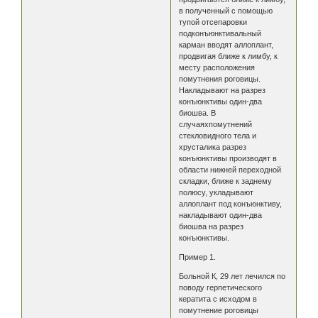
в полученный с помощью
тупой отсепаровки
подконъюнктивальный
карман вводят аллоплант,
продвигая ближе к лимбу, к
месту расположения
помутнения роговицы.
Накладывают на разрез
конъюнктивы один-два
биошва. В
случаяхпомутнений
стекловидного тела и
хрусталика разрез
конъюнктивы производят в
области нижней переходной
складки, ближе к заднему
полюсу, укладывают
аллоплант под конъюнктиву,
накладывают один-два
биошва на разрез
конъюнктивы.
Пример 1.
Больной К, 29 лет лечился по
поводу герпетического
кератита с исходом в
помутнение роговицы