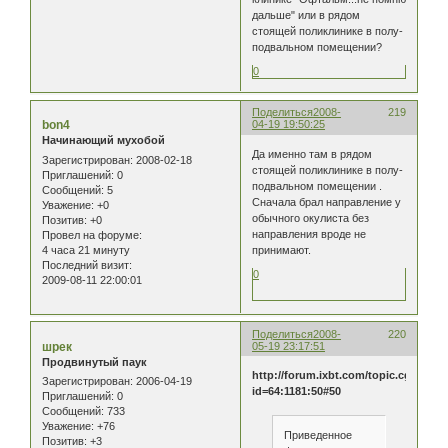
дальше" или в рядом
стоящей поликлинике в полу-
подвальном помещении?
0
Поделиться
2008-
219
bon4
04-19 19:50:25
Начинающий мухобой
Да именно там в рядом
Зарегистрирован
: 2008-02-18
стоящей поликлинике в полу-
Приглашений:
0
подвальном помещении .
Сообщений:
5
Сначала брал направление у
Уважение:
+0
обычного окулиста без
Позитив:
+0
направления вроде не
Провел на форуме:
4 часа 21 минуту
принимают.
Последний визит:
0
2009-08-11 22:00:01
Поделиться
2008-
220
шрек
05-19 23:17:51
Продвинутый паук
http://forum.ixbt.com/topic.cgi?
Зарегистрирован
: 2006-04-19
id=64:1181:50#50
Приглашений:
0
Сообщений:
733
Уважение:
+76
Приведенное
Позитив:
+3