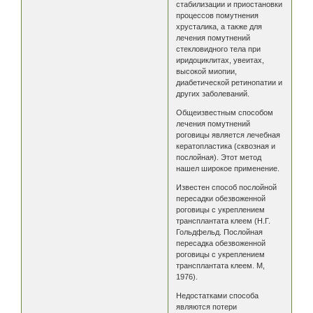
стабилизации и приостановки
процессов помутнения
хрусталика, а также для
лечения помутнений
стекловидного тела при
иридоциклитах, увеитах,
высокой миопии,
диабетической ретинопатии и
других заболеваний.
Общеизвестным способом
лечения помутнений
роговицы является лечебная
кератопластика (сквозная и
послойная). Этот метод
нашел широкое применение.
Известен способ послойной
пересадки обезвоженной
роговицы с укреплением
трансплантата клеем (Н.Г.
Гольдфельд. Послойная
пересадка обезвоженной
роговицы с укреплением
трансплантата клеем. М,
1976).
Недостатками способа
являются потери