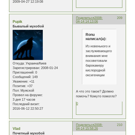
2009-04-27 12:19:08
Поделиться
2008-
209
Pupik
04-14 14:13:06
Бывалый мухобой
Ronu
написал(а):
Из новенького и
заслуживающего
внимания мне
посоветовали
Откуда:
Украина/Киев
барокамеру
Зарегистрирован
: 2008-01-24
кислородной
Приглашений:
0
оксигениции
Сообщений:
149
Уважение:
+11
Позитив:
+37
Пол:
Мужской
А что это такое? Должно
Провел на форуме:
помочь? Комуто помогло?
3 дня 17 часов
0
Последний визит:
2016-06-12 22:50:27
Поделиться
2008-
210
Vlad
04-14 15:58:26
Почетный мухобой