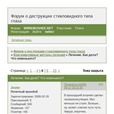
Форум о деструкции стекловидного тела
глаза
Форум
WWW.MUSHEK.NET
Участники
Поиск
Регистрация
Войти
twitter
Активные темы
»
Форум о деструкции стекловидного тела глаза
»
Консервативные методы лечения
»
Лечение. Как дела?
Что новенького?
Страница:
«
1
…
4
5
6
7
8
…
25
»
Тема закрыта
Лечение. Как дела? Что новенького?
Поделиться
2008-
201
Jester
03-17 15:21:55
Почетный мухобой
В прошедший вторник сделал
Зарегистрирован
: 2008-02-26
лазерокоагуляцию. Мух
Приглашений:
0
меньше не стало. Больше...
Сообщений:
500
ну, может совсем чуть-чуть.
Уважение:
+57
Хирург, впрочем,
Позитив:
+65