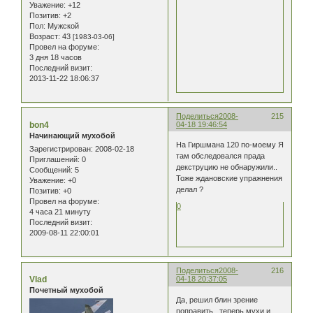
Уважение:
+12
Позитив:
+2
Пол:
Мужской
Возраст:
43
[1983-03-06]
Провел на форуме:
3 дня 18 часов
Последний визит:
2013-11-22 18:06:37
Поделиться
2008-
215
bon4
04-18 19:46:54
Начинающий мухобой
На Гиршмана 120 по-моему Я
Зарегистрирован
: 2008-02-18
там обследовался прада
Приглашений:
0
декструцию не обнаружили..
Сообщений:
5
Тоже ждановские упражнения
Уважение:
+0
делал ?
Позитив:
+0
Провел на форуме:
0
4 часа 21 минуту
Последний визит:
2009-08-11 22:00:01
Поделиться
2008-
216
Vlad
04-18 20:37:05
Почетный мухобой
Да, решил блин зрение
поправить...теперь мухи и