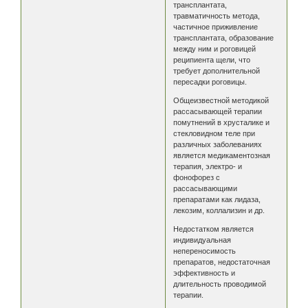
трансплантата,
травматичность метода,
частичное приживление
трансплантата, образование
между ним и роговицей
реципиента щели, что
требует дополнительной
пересадки роговицы.
Общеизвестной методикой
рассасывающей терапии
помутнений в хрусталике и
стекловидном теле при
различных заболеваниях
является медикаментозная
терапия, электро- и
фонофорез с
рассасывающими
препаратами как лидаза,
лекозим, коллализин и др.
Недостатком является
индивидуальная
непереносимость
препаратов, недостаточная
эффективность и
длительность проводимой
терапии.