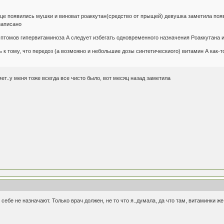
це появились мушки и виноват роаккутан(средство от прыщей) девушка заметила появ
написано
птомов гипервитаминоза А следует избегать одновременного назначения Роаккутана и
 к тому, что передоз (а возможно и небольшие дозы синтетическиого) витамин А как-т
яет..у меня тоже всегда все чисто было, вот месяц назад заметила
ебе не назначают. Только врач должен, не то что я..думала, да что там, витаминки же