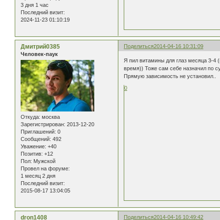
3 дня 1 час
Последний визит:
2024-11-23 01:10:19
Дмитрий0385
Поделиться
2014-04-16 10:31:09
Человек-паук
Я пил витамины для глаз месяца 3-4 (
время)) Тоже сам себе назначил по с
Прямую зависимость не установил..
0
Откуда:
москва
Зарегистрирован
: 2013-12-20
Приглашений:
0
Сообщений:
492
Уважение:
+40
Позитив:
+12
Пол:
Мужской
Провел на форуме:
1 месяц 2 дня
Последний визит:
2015-08-17 13:04:05
dron1408
Поделиться
2014-04-16 10:49:42