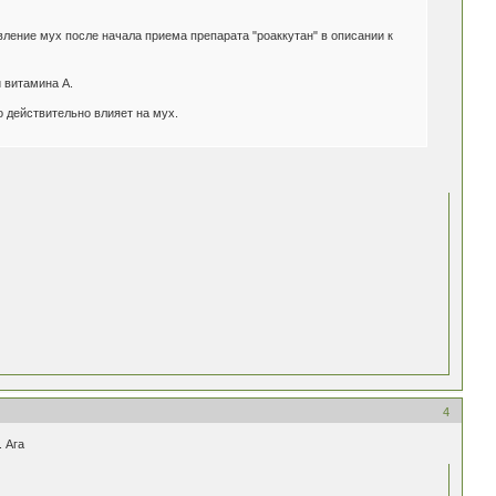
ление мух после начала приема препарата "роаккутан" в описании к
 витамина А.
о действительно влияет на мух.
4
. Ага