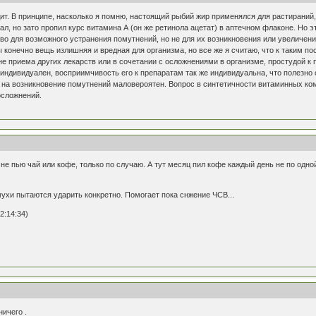
ит. В принципе, насколько я помню, настоящий рыбий жир применялся для растираний
ал, но зато пропил курс витамина А (он же ретинола ацетат) в аптечном флаконе. Но
во для возможного устранения помутнений, но не для их возникновения или увеличени
конечно вещь излишняя и вредная для организма, но все же я считаю, что к таким пос
е приема других лекарств или в сочетании с осложнениями в организме, простудой к 
индивидуален, восприимчивость его к препаратам так же индивидуальна, что полезно о
 на возникновение помутнений маловероятен. Вопрос в синтетичности витаминных ком
осложнений.
 не пью чай или кофе, только по случаю. А тут месяц пил кофе каждый день не по одно
мухи пытаются ударить конкретно. Помогает пока снжение ЧСВ...
2:14:34)
ничего .