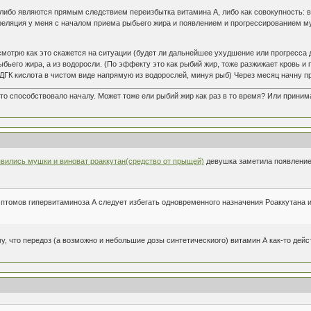
 либо являются прямым следствием переизбытка витамина А, либо как совокупность: в
рреляция у меня с началом приема рыбьего жира и появлением и прогрессированием м
смотрю как это скажется на ситуации (будет ли дальнейшее ухудшение или прогресса 
бьего жира, а из водоросли. (По эффекту это как рыбий жир, тоже разжижает кровь и п
 ДГК кислота в чистом виде напрямую из водорослей, минуя рыб) Через месяц начну п
то способствовало началу. Может тоже ели рыбий жир как раз в то время? Или прин
явились мушки и виноват роаккутан(средство от прыщей)
девушка заметила появление 
птомов гипервитаминоза А следует избегать одновременного назначения Роаккутана и
у, что передоз (а возможно и небольшие дозы синтетическиого) витамин А как-то дейс