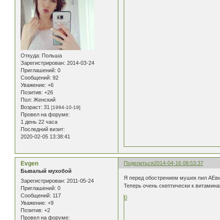
Откуда:
Польша
Зарегистрирован
: 2014-03-24
Приглашений:
0
Сообщений:
92
Уважение:
+6
Позитив:
+26
Пол:
Женский
Возраст:
31
[1994-10-19]
Провел на форуме:
1 день 22 часа
Последний визит:
2020-02-05 13:38:41
Evgen
Поделиться
2014-04-16 08:53:37
Бывалый мухобой
Я перед обострением мушек пил АЕвит
Зарегистрирован
: 2011-05-24
Теперь очень скептически к витамина
Приглашений:
0
Сообщений:
117
0
Уважение:
+9
Позитив:
+2
Провел на форуме: