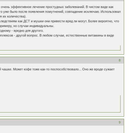
, очень эффективное лечение простудных заболеваний. В чистом виде как
 это уже было после появления помутнений, совпадение исключаю. Использовал
я их количества).
ледствиям как ДСТ и мушки они привести вряд ли могут. Более вероятно, что
примеру, но случаи индивидуальны.
дному - вредно для другого.
плексов - другой вопрос. В любом случае, естественные витамины в виде
8
й чашке. Может кофе тоже как-то поспособствовало... Оно же вроде сужает
9