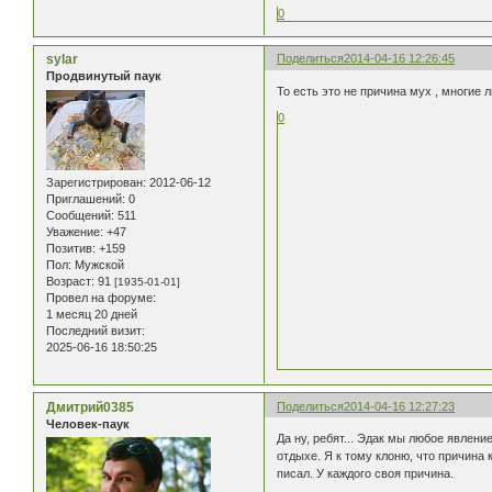
0
sylar
Поделиться
2014-04-16 12:26:45
Продвинутый паук
То есть это не причина мух , многие л
0
Зарегистрирован
: 2012-06-12
Приглашений:
0
Сообщений:
511
Уважение:
+47
Позитив:
+159
Пол:
Мужской
Возраст:
91
[1935-01-01]
Провел на форуме:
1 месяц 20 дней
Последний визит:
2025-06-16 18:50:25
Дмитрий0385
Поделиться
2014-04-16 12:27:23
Человек-паук
Да ну, ребят... Эдак мы любое явлен
отдыхе. Я к тому клоню, что причина 
писал. У каждого своя причина.