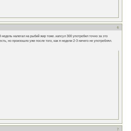
6
3 недель налегал на рыбий жир тоже..капсул 300 употребил точно за это
ь, но произошло уже после того, как я недели 2-3 ничего не употреблял.
7