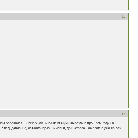
11
12
лем баловался - и всё было ни по чём! Мухи вылезли в прошлом году на
: всд, давление, остеохондроз и миопия, да и стресс - об этом я уже не раз