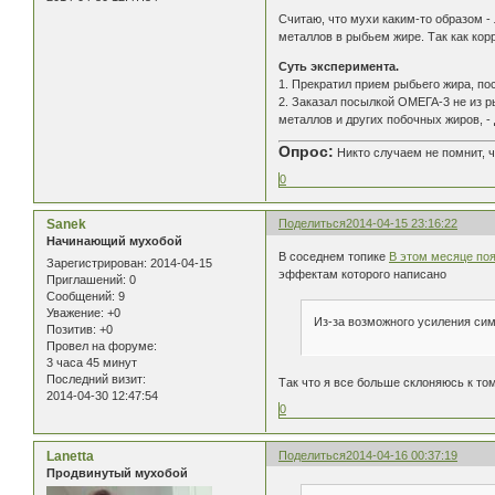
Считаю, что мухи каким-то образом -
металлов в рыбьем жире. Так как ко
Суть эксперимента.
1. Прекратил прием рыбьего жира, по
2. Заказал посылкой ОМЕГА-3 не из ры
металлов и других побочных жиров, -
Опрос:
Никто случаем не помнит, ч
0
Sanek
Поделиться
2014-04-15 23:16:22
Начинающий мухобой
В соседнем топике
В этом месяце по
Зарегистрирован
: 2014-04-15
эффектам которого написано
Приглашений:
0
Сообщений:
9
Уважение:
+0
Из-за возможного усиления сим
Позитив:
+0
Провел на форуме:
3 часа 45 минут
Последний визит:
Так что я все больше склоняюсь к том
2014-04-30 12:47:54
0
Lanetta
Поделиться
2014-04-16 00:37:19
Продвинутый мухобой