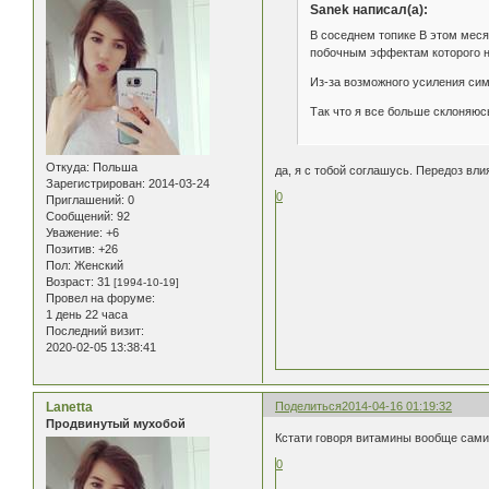
Sanek написал(а):
В соседнем топике В этом меся
побочным эффектам которого 
Из-за возможного усиления сим
Так что я все больше склоняюсь
Откуда:
Польша
да, я с тобой соглашусь. Передоз вли
Зарегистрирован
: 2014-03-24
0
Приглашений:
0
Сообщений:
92
Уважение:
+6
Позитив:
+26
Пол:
Женский
Возраст:
31
[1994-10-19]
Провел на форуме:
1 день 22 часа
Последний визит:
2020-02-05 13:38:41
Lanetta
Поделиться
2014-04-16 01:19:32
Продвинутый мухобой
Кстати говоря витамины вообще сами с
0