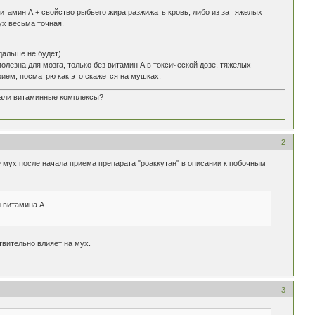
итамин А + свойство рыбьего жира разжижать кровь, либо из за тяжелых
ух весьма точная.
дальше не будет)
олезна для мозга, только без витамин А в токсической дозе, тяжелых
рием, посматрю как это скажется на мушках.
имали витаминные комплексы?
2
мух после начала приема препарата "роаккутан" в описании к побочным
 витамина А.
твительно влияет на мух.
3