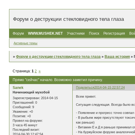
Форум о деструкции стекловидного тела глаза
Форум
WWW.MUSHEK.NET
Участники
Поиск
Регистрация
Во
Активные темы
»
Форум о деструкции стекловидного тела глаза
»
Ваша история
»
Страница:
1
2
»
Прямо "сейчас" начало. Возможно заметил причину.
Sanek
Поделиться
2014-04-15 22:57:24
Начинающий мухобой
Всем привет.
Зарегистрирован
: 2014-04-15
Приглашений:
0
Ситуация следующая. Всегда было вс
Сообщений:
9
Уважение:
+0
- Появление и прогресс точно совпал
Позитив:
+0
- В рыбьем жире присутствуют токсич
Провел на форуме:
как раньше)
3 часа 45 минут
- Витамин Е и Д я раньше принимал о
Последний визит:
- На буржуйском форуме аналогичной 
2014-04-30 12:47:54