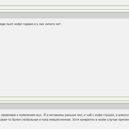
юди пьют кофе годами и у них ничего нет .
ие привяжем к появлению мух. Я и витамины раньше пил, и чай с кофе глушил, и алкого
какая-то более глобальная и пока невыясненная. Хотя конкретно в моём случае причины