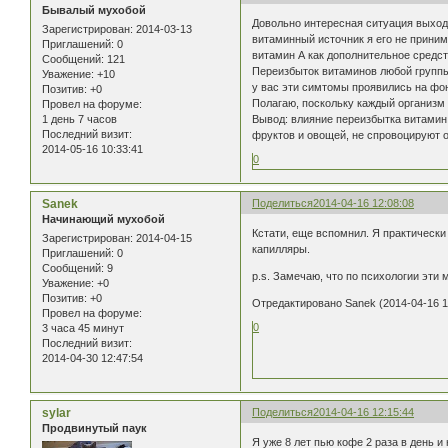
Бывалый мухобой
Довольно интересная ситуация выход
Зарегистрирован
: 2014-03-13
витаминный источник я его не приним
Приглашений:
0
витамин А как дополнительное средст
Сообщений:
121
Переизбыток витаминов любой группы 
Уважение:
+10
у вас эти симтомы проявились на фон
Позитив:
+0
Полагаю, поскольку каждый организм 
Провел на форуме:
1 день 7 часов
Вывод: влияние переизбытка витамин
Последний визит:
фруктов и овощей, не спровоцируют 
2014-05-16 10:33:41
0
Sanek
Поделиться
2014-04-16 12:08:08
Начинающий мухобой
Кстати, еще вспомнил. Я практически
Зарегистрирован
: 2014-04-15
капилляры.
Приглашений:
0
Сообщений:
9
p.s. Замечаю, что по психологии эти 
Уважение:
+0
Позитив:
+0
Отредактировано Sanek (2014-04-16 1
Провел на форуме:
0
3 часа 45 минут
Последний визит:
2014-04-30 12:47:54
sylar
Поделиться
2014-04-16 12:15:44
Продвинутый паук
Я уже 8 лет пью кофе 2 раза в день и 