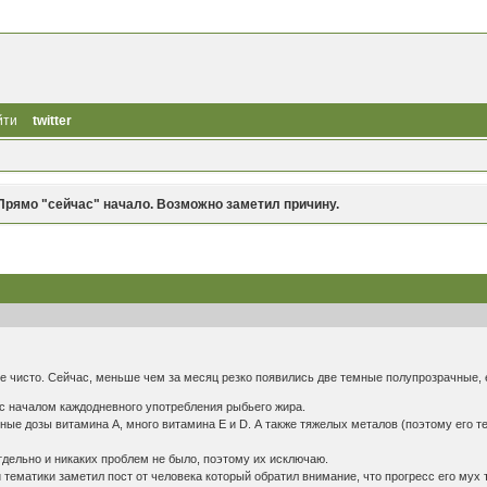
йти
twitter
Прямо "сейчас" начало. Возможно заметил причину.
е чисто. Сейчас, меньше чем за месяц резко появились две темные полупрозрачные, 
 с началом каждодневного употребления рыбьего жира.
ные дозы витамина А, много витамина Е и D. А также тяжелых металов (поэтому его т
тдельно и никаких проблем не было, поэтому их исключаю.
тематики заметил пост от человека который обратил внимание, что прогресс его мух 