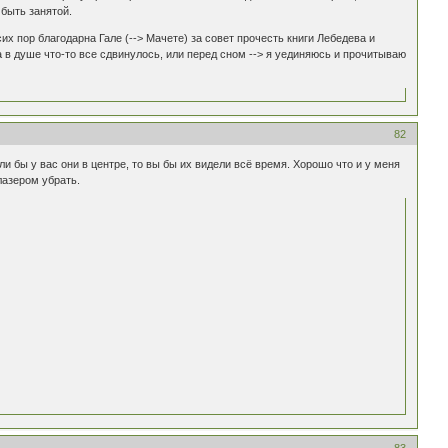
 быть занятой.
сих пор благодарна Гале (--> Мачете) за совет прочесть книги Лебедева и
да в душе что-то все сдвинулось, или перед сном --> я уединяюсь и прочитываю
82
ли бы у вас они в центре, то вы бы их видели всё время. Хорошо что и у меня
лазером убрать.
83