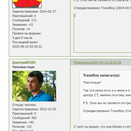
Отредактировано TraneBoy (2014-04-1
Зарегистрирован
: 2014-02-17
0
Приглашений:
0
Сообщений:
171
Уважение:
+11
Позитив:
+4
Провел на форуме:
3 дня 5 часов
Последний визит:
2015-08-22 03:18:12
Дмитрий0385
Поделиться
2014-04-14 22:25:29
Человек-паук
TraneBoy написал(а):
*Настенька*
Так эта нитка есть и у меня и 
центру СТ, именно поэтому они 
P.S. Этих вы не сможете отстре
Откуда:
москва
Зарегистрирован
: 2013-12-20
Отредактировано TraneBoy (Сег
Приглашений:
0
Сообщений:
492
Уважение:
+40
Позитив:
+12
С чего ты решил, что она близко к сет
Пол:
Мужской