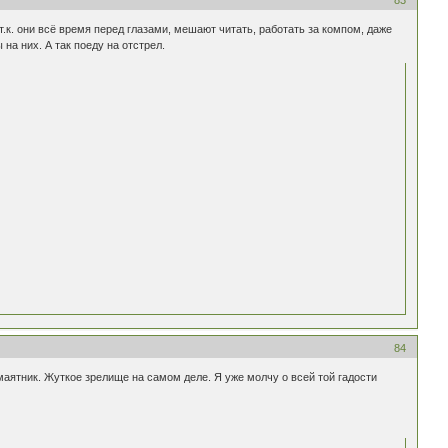
т.к. они всё время перед глазами, мешают читать, работать за компом, даже
на них. А так поеду на отстрел.
84
к маятник. Жуткое зрелище на самом деле. Я уже молчу о всей той гадости