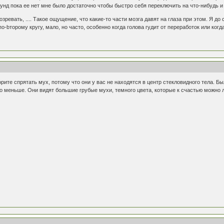
кунд пока ее нет мне было достаточно чтобы быcтро себя переключить на что-нибудь и
зревать, .... Такое ощущение, что какие-то части мозга давят на глаза при этом. Я до 
по-bторому кругу, мало, но часто, особенно когда голова гудит от переработок или ког
орите спрятать мух, потому что они у вас не находятся в центр стекловидного тела. Бы
зло меньше. Они видят большие грубые мухи, темного цвета, которые к счастью можно 