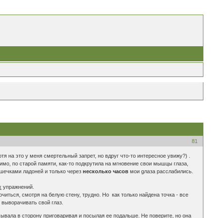
81
тя на это у меня смертельный запрет, но вдруг что-то интересное увижу?) .
димо, по старой памяти, как-то подкрутила на мгновение свои мышцы глаза,
ушечками ладоней и только через
несколько часов
мои gлаза расслабились.
х
упражнений.
иться, смотря на белую стену, трудно. Но как только найдена точка - все
 выворачивать свой глаз.
асывала в сторону приговаривая и посылая ее подальше. Не поверите, но она