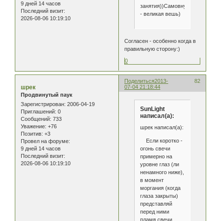
9 дней 14 часов
занятия))Самовнушение
Последний визит:
- великая вешь)
2026-08-06 10:19:10
Согласен - особенно когда в
правильную сторону:)
0
Поделиться
2013-
82
шрек
07-04 21:18:44
Продвинутый паук
Зарегистрирован
: 2006-04-19
SunLight
Приглашений:
0
написал(а):
Сообщений:
733
Уважение:
+76
шрек написал(а):
Позитив:
+3
Если коротко -
Провел на форуме:
огонь свечи
9 дней 14 часов
Последний визит:
примерно на
2026-08-06 10:19:10
уровне глаз (ли
ненамного ниже),
в момент
моргания (когда
глаза закрыты)
представляй
перед ними
пламя свечи