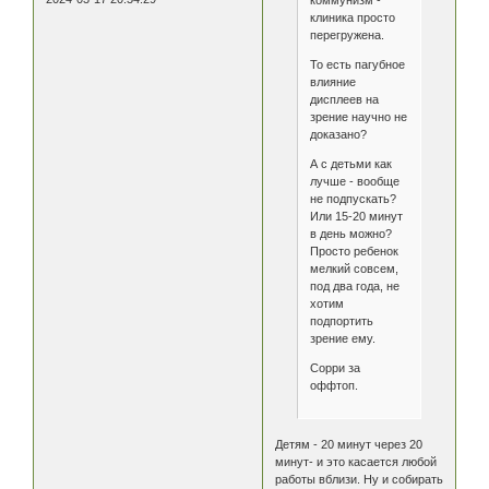
клиника просто
перегружена.
То есть пагубное
влияние
дисплеев на
зрение научно не
доказано?
А с детьми как
лучше - вообще
не подпускать?
Или 15-20 минут
в день можно?
Просто ребенок
мелкий совсем,
под два года, не
хотим
подпортить
зрение ему.
Сорри за
оффтоп.
Детям - 20 минут через 20
минут- и это касается любой
работы вблизи. Ну и собирать