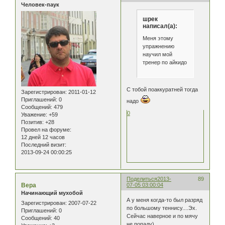
Человек-паук
шрек
написал(а):
Меня этому
упражнению
научил мой
тренер по айкидо
С тобой поаккуратней тогда
Зарегистрирован
: 2011-01-12
Приглашений:
0
надо
Сообщений:
479
0
Уважение:
+59
Позитив:
+28
Провел на форуме:
12 дней 12 часов
Последний визит:
2013-09-24 00:00:25
Поделиться
2013-
89
Вера
07-05 03:00:04
Начинающий мухобой
А у меня когда-то был разряд
Зарегистрирован
: 2007-07-22
по большому теннису....Эх.
Приглашений:
0
Сейчас наверное и по мячу
Сообщений:
40
не попаду)