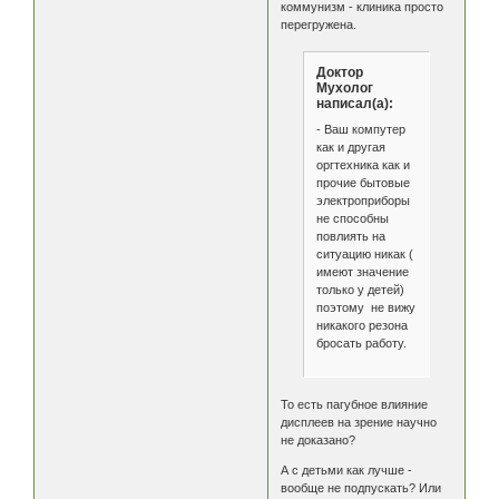
коммунизм - клиника просто
перегружена.
Доктор
Мухолог
написал(а):
- Ваш компутер
как и другая
оргтехника как и
прочие бытовые
электроприборы
не способны
повлиять на
ситуацию никак (
имеют значение
только у детей)
поэтому не вижу
никакого резона
бросать работу.
То есть пагубное влияние
дисплеев на зрение научно
не доказано?
А с детьми как лучше -
вообще не подпускать? Или