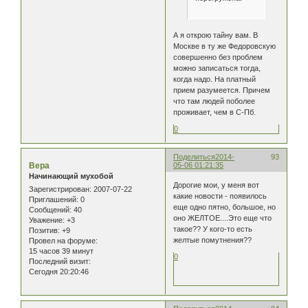
А я открою тайну вам. В
Москве в ту же Федоровскую
совершенно без проблем
можно записаться тогда,
когда надо. На платный
прием разумеется. Причем
что там людей поболее
проживает, чем в С-Пб.
0
Поделиться
2014-
93
Вера
05-06 01:21:35
Начинающий мухобой
Дорогие мои, у меня вот
Зарегистрирован
: 2007-07-22
какие новости - появилось
Приглашений:
0
еще одно пятно, большое, но
Сообщений:
40
оно ЖЕЛТОЕ....Это еще что
Уважение:
+3
такое?? У кого-то есть
Позитив:
+9
желтые помутнения??
Провел на форуме:
15 часов 39 минут
0
Последний визит:
Сегодня 20:20:46