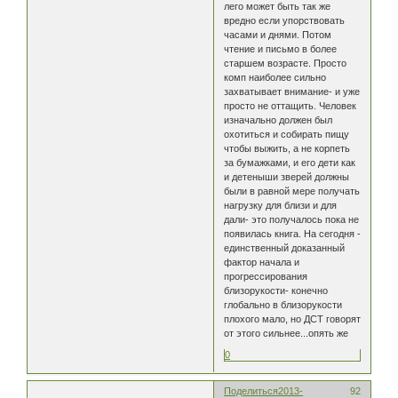
лего может быть так же
вредно если упорствовать
часами и днями. Потом
чтение и письмо в более
старшем возрасте. Просто
комп наиболее сильно
захватывает внимание- и уже
просто не оттащить. Человек
изначально должен был
охотиться и собирать пищу
чтобы выжить, а не корпеть
за бумажками, и его дети как
и детеныши зверей должны
были в равной мере получать
нагрузку для близи и для
дали- это получалось пока не
появилась книга. На сегодня -
единственный доказанный
фактор начала и
прогрессирования
близорукости- конечно
глобально в близорукости
плохого мало, но ДСТ говорят
от этого сильнее...опять же
0
Поделиться
2013-
92