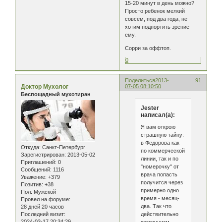
15-20 минут в день можно?
Просто ребенок мелкий
совсем, под два года, не
хотим подпортить зрение
ему.
Сорри за оффтоп.
0
Поделиться
2013-
91
Доктор Мухолог
07-05 08:10:50
Беспощадный мухотиран
Jester
написал(а):
Я вам открою
страшную тайну:
в Федорова как
Откуда:
Санкт-Петербург
по коммерческой
Зарегистрирован
: 2013-05-02
линии, так и по
Приглашений:
0
"номерочку" от
Сообщений:
1116
врача попасть
Уважение:
+379
получится через
Позитив:
+38
примерно одно
Пол:
Мужской
время - месяц-
Провел на форуме:
два. Так что
28 дней 20 часов
действительно
Последний визит:
2024-03-17 20:34:29
коммунизм -