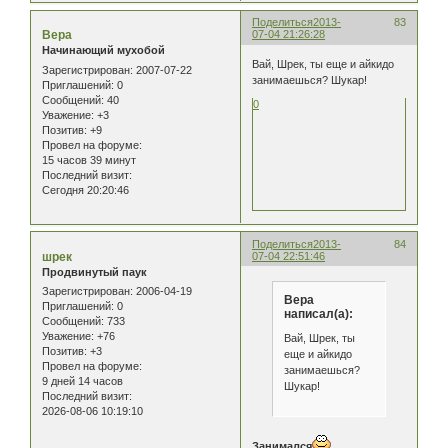
Поделиться
2013-
83
Вера
07-04 21:26:28
Начинающий мухобой
Вай, Шрек, ты еще и айкидо
Зарегистрирован
: 2007-07-22
занимаешься? Шукар!
Приглашений:
0
Сообщений:
40
0
Уважение:
+3
Позитив:
+9
Провел на форуме:
15 часов 39 минут
Последний визит:
Сегодня 20:20:46
Поделиться
2013-
84
шрек
07-04 22:51:46
Продвинутый паук
Зарегистрирован
: 2006-04-19
Вера
Приглашений:
0
написал(а):
Сообщений:
733
Уважение:
+76
Вай, Шрек, ты
Позитив:
+3
еще и айкидо
Провел на форуме:
занимаешься?
9 дней 14 часов
Шукар!
Последний визит:
2026-08-06 10:19:10
Занимался