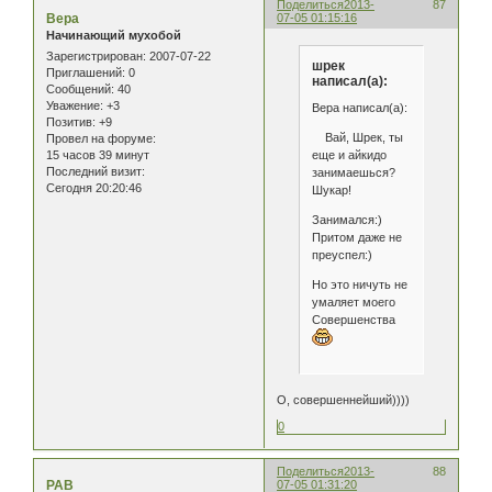
Поделиться
2013-
87
Вера
07-05 01:15:16
Начинающий мухобой
Зарегистрирован
: 2007-07-22
шрек
Приглашений:
0
написал(а):
Сообщений:
40
Уважение:
+3
Вера написал(а):
Позитив:
+9
Вай, Шрек, ты
Провел на форуме:
еще и айкидо
15 часов 39 минут
Последний визит:
занимаешься?
Сегодня 20:20:46
Шукар!
Занимался:)
Притом даже не
преуспел:)
Но это ничуть не
умаляет моего
Совершенства
О, совершеннейший))))
0
Поделиться
2013-
88
РАВ
07-05 01:31:20