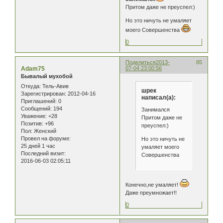
Притом даже не преуспел:)
Но это ничуть не умаляет
моего Совершенства
0
Поделиться
2013-
85
Adam75
07-04 23:00:56
Бывалый мухобой
Откуда:
Тель-Авив
шрек
Зарегистрирован
: 2012-04-16
написал(а):
Приглашений:
0
Сообщений:
194
Занимался
Уважение:
+28
Притом даже не
Позитив:
+96
преуспел:)
Пол:
Женский
Провел на форуме:
Но это ничуть не
25 дней 1 час
умаляет моего
Последний визит:
Совершенства
2016-06-03 02:05:11
Конечно,не умаляет!
Даже преумножает!!
0