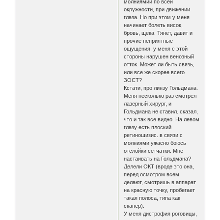
молниямии по всей
окружности, при движении
глаза. Но при этом у меня
начинает болеть висок,
бровь, щека. Тянет, давит и
прочие неприятные
ощущения. у меня с этой
стороны нарушен венозный
отток. Может ли быть связь,
или все же скорее всего
ЗОСТ?
Кстати, про линзу Гольдмана.
Меня несколько раз смотрел
лазерный хирург, и
Гольдмана не ставил. сказал,
что и так все видно. На левом
глазу есть плоский
ретиношизис. в связи с
молниями ужасно боюсь
отслойки сетчатки. Мне
настаивать на Гольдмана?
Делели ОКТ (вроде это она,
перед осмотром всем
делают, смотришь в аппарат
на красную точку, пробегает
такая полоса, типа как
сканер).
У меня дистрофия роговицы,