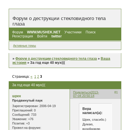
Форум о деструкции стекловидного тела
глаза
Форум
WWW.MUSHEK.NET
Участники
Поиск
Регистрация
Войти
twitter
Активные темы
»
Форум о деструкции стекловидного тела глаза
»
Ваша
история
»
За год еще 40 мух(((
Страница:
«
1
2
3
За год еще 40 мух(((
Поделиться
2013-
81
шрек
07-04 20:50:14
Продвинутый паук
Зарегистрирован
: 2006-04-19
Вера
Приглашений:
0
написал(а):
Сообщений:
733
Уважение:
+76
Шрек, спасибо.)
Позитив:
+3
Думаю,
Провел на форуме:
возобновлю