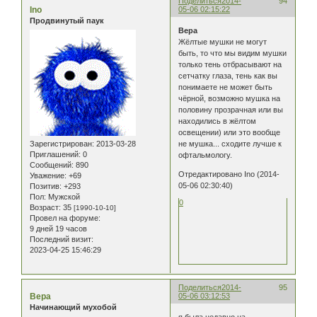
Поделиться
2014-
94
Ino
05-06 02:15:22
Продвинутый паук
Вера
Жёлтые мушки не могут
быть, то что мы видим мушки
только тень отбрасывают на
сетчатку глаза, тень как вы
понимаете не может быть
чёрной, возможно мушка на
половину прозрачная или вы
находились в жёлтом
освещении) или это вообще
Зарегистрирован
: 2013-03-28
не мушка... сходите лучше к
Приглашений:
0
офтальмологу.
Сообщений:
890
Отредактировано Ino (2014-
Уважение:
+69
05-06 02:30:40)
Позитив:
+293
Пол:
Мужской
0
Возраст:
35
[1990-10-10]
Провел на форуме:
9 дней 19 часов
Последний визит:
2023-04-25 15:46:29
Поделиться
2014-
95
Вера
05-06 03:12:53
Начинающий мухобой
я была недавно на