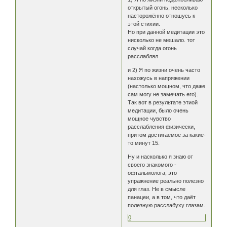
открытый огонь, несколько
насторожённо отношусь к
этой стихии.
Но при данной медитации это
нисколько не мешало. тот
случай когда огонь
расслаблял
и 2) Я по жизни очень часто
нахожусь в напряжении
(настолько мощном, что даже
сам могу не замечать его).
Так вот в результате этиой
медитации, было очень
мощное чувство
расслабления физически,
притом достигаемое за какие-
то минут 15.
Ну и насколько я знаю от
своего знакомого -
офтальмолога, это
упражнение реально полезно
для глаз. Не в смысле
панацеи, а в том, что даёт
полезную расслабуху глазам.
0