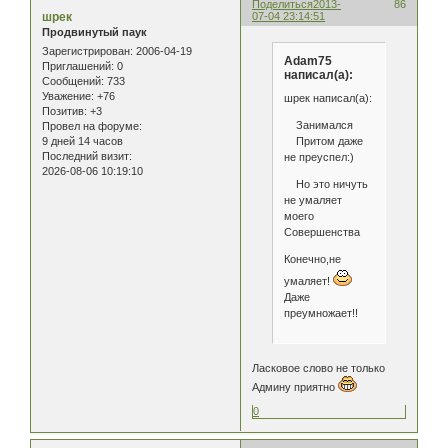
Поделиться
2013-
86
шрек
07-04 23:14:51
Продвинутый паук
Зарегистрирован
: 2006-04-19
Adam75
Приглашений:
0
написал(а):
Сообщений:
733
Уважение:
+76
шрек написал(а):
Позитив:
+3
Занимался
Провел на форуме:
Притом даже
9 дней 14 часов
Последний визит:
не преуспел:)
2026-08-06 10:19:10
Но это ничуть
не умаляет
моего
Совершенства
Конечно,не
умаляет!
Даже
преумножает!!
Ласковое слово не только
Админу приятно
0