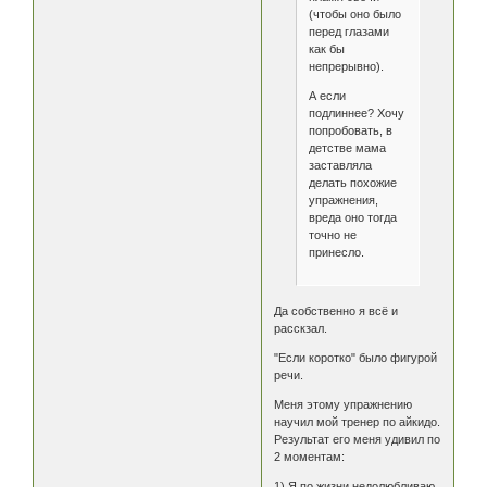
(чтобы оно было
перед глазами
как бы
непрерывно).
А если
подлиннее? Хочу
попробовать, в
детстве мама
заставляла
делать похожие
упражнения,
вреда оно тогда
точно не
принесло.
Да собственно я всё и
расскзал.
"Если коротко" было фигурой
речи.
Меня этому упражнению
научил мой тренер по айкидо.
Результат его меня удивил по
2 моментам:
1) Я по жизни недолюбливаю