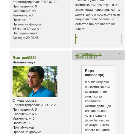
Зарегистрирован
: 2007-07-22
комплексном осмотре...я не
Приглашений:
0
знаю, когда появилась желтая
Сообщений:
40
дрянь, до или после.она чуть
Уважение:
+3
видна на фоне белого. на
Позитив:
+9
осмотре ничего нового не
Провел на форуме:
15 часов 39 минут
нашли
Последний визит:
0
Сегодня 20:20:46
Поделиться
2014-
96
Дмитрий0385
05-06 09:08:14
Человек-паук
Вера
написал(а):
я была недавно
на комплексном
осмотре...я не
знаю, когда
Откуда:
москва
появилась
Зарегистрирован
: 2013-12-20
желтая дрянь, до
Приглашений:
0
или после.она
Сообщений:
492
чуть видна на
Уважение:
+40
фоне белого. на
Позитив:
+12
осмотре ничего
Пол:
Мужской
нового не нашли
Провел на форуме: