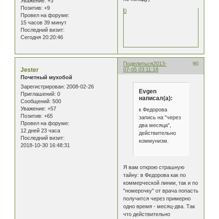
Уважение:
+3
Позитив:
+9
0
Провел на форуме:
15 часов 39 минут
Последний визит:
Сегодня 20:20:46
Поделиться
2013-
90
Jester
07-05 03:11:18
Почетный мухобой
Зарегистрирован
: 2008-02-26
Evgen
Приглашений:
0
написал(а):
Сообщений:
500
Уважение:
+57
к Федорова
Позитив:
+65
запись на "через
Провел на форуме:
два месяца",
12 дней 23 часа
действительно
Последний визит:
коммунизм.
2018-10-30 16:48:31
Я вам открою страшную
тайну: в Федорова как по
коммерческой линии, так и по
"номерочку" от врача попасть
получится через примерно
одно время - месяц-два. Так
что действительно