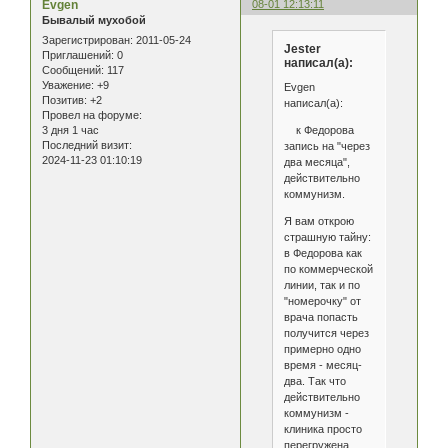
Evgen
08-01 12:13:11
Бывалый мухобой
Зарегистрирован
: 2011-05-24
Jester
Приглашений:
0
написал(а):
Сообщений:
117
Уважение:
+9
Evgen
Позитив:
+2
написал(а):
Провел на форуме:
к Федорова
3 дня 1 час
Последний визит:
запись на "через
2024-11-23 01:10:19
два месяца",
действительно
коммунизм.
Я вам открою
страшную тайну:
в Федорова как
по коммерческой
линии, так и по
"номерочку" от
врача попасть
получится через
примерно одно
время - месяц-
два. Так что
действительно
коммунизм -
клиника просто
перегружена.