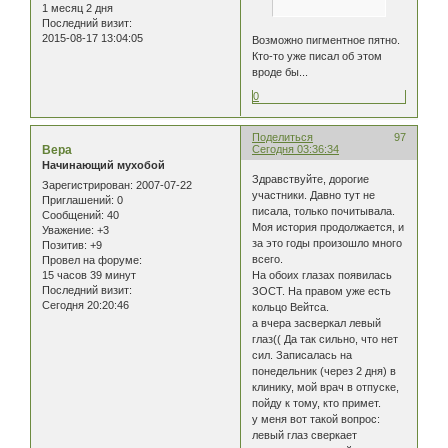
1 месяц 2 дня
Последний визит:
2015-08-17 13:04:05
Возможно пигментное пятно.
Кто-то уже писал об этом
вроде бы...
0
Поделиться
97
Вера
Сегодня 03:36:34
Начинающий мухобой
Здравствуйте, дорогие
Зарегистрирован
: 2007-07-22
участники. Давно тут не
Приглашений:
0
писала, только почитывала.
Сообщений:
40
Моя история продолжается, и
Уважение:
+3
за это годы произошло много
Позитив:
+9
всего.
Провел на форуме:
15 часов 39 минут
На обоих глазах появилась
Последний визит:
ЗОСТ. На правом уже есть
Сегодня 20:20:46
кольцо Вейтса.
а вчера засверкал левый
глаз(( Да так сильно, что нет
сил. Записалась на
понедельник (через 2 дня) в
клинику, мой врач в отпуске,
пойду к тому, кто примет.
у меня вот такой вопрос:
левый глаз сверкает